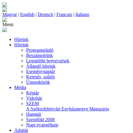
Magyar
|
English
|
Deutsch
|
Francais
|
Italiano
Menü
Híreink
Híreink
Programajánló
Beszámolóink
Legutóbbi bejegyzések
Állandó híreink
Eseménynaptár
Keresés, szűrés
Ünnepkörök
Média
Képtár
Videótár
SZEM
A Székesfehérvári Egyházmegye Magazinja
Hangtár
Szentföld 2008
Napi evangélium
Adattár