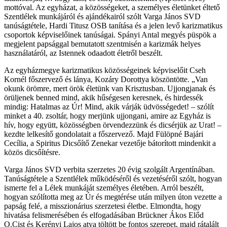
mottóval. Az egyházat, a közösségeket, a személyes életünket éltető
Szentlélek munkájáról és ajándékairól szólt Varga János SVD
tanúságtétele, Hardi Titusz OSB tanítása és a jelen levő karizmatikus
csoportok képviselőinek tanúságai. Spányi Antal megyés püspök a
megjelent papsággal bemutatott szentmisén a karizmák helyes
használatáról, az Istennek odaadott életről beszélt.
Az egyházmegye karizmatikus közösségeinek képviselőit Cseh
Kornél főszervező és lánya, Kozáry Dorottya köszöntötte. „Van
okunk örömre, mert örök életünk van Krisztusban. Ujjongjanak és
örüljenek benned mind, akik hűségesen keresnek, és hirdessék
mindig: Hatalmas az Úr! Mind, akik várják üdvösségedet! – szólít
minket a 40. zsoltár, hogy merjünk ujjongani, amire az Egyház is
hív, hogy együtt, közösségben örvendezzünk és dicsérjük az Urat! –
kezdte lelkesítő gondolatait a főszervező. Majd Fülöpné Bajári
Cecília, a Spiritus Dicsőítő Zenekar vezetője bátorított mindenkit a
közös dicsőítésre.
Varga János SVD verbita szerzetes 20 évig szolgált Argentínában.
Tanúságtétele a Szentlélek működéséről és vezetéséről szólt, hogyan
ismerte fel a Lélek munkáját személyes életében. Arról beszélt,
hogyan szólította meg az Úr és megtérése után milyen úton vezette a
papság felé, a misszionárius szerzetesi életbe. Elmondta, hogy
hivatása felismerésében és elfogadásában Brückner Ákos Előd
O.Cist és Kerényi Lajos atya töltött be fontos szerepet, majd rátalált