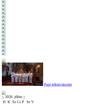
Papi lelkigyakorlat
<
2026. július
>
H
K
Sz
Cs
P
Sz
V