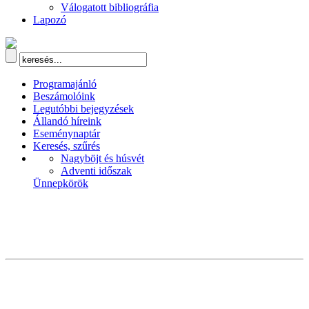
Válogatott bibliográfia
Lapozó
Programajánló
Beszámolóink
Legutóbbi bejegyzések
Állandó híreink
Eseménynaptár
Keresés, szűrés
Nagyböjt és húsvét
Adventi időszak
Ünnepkörök