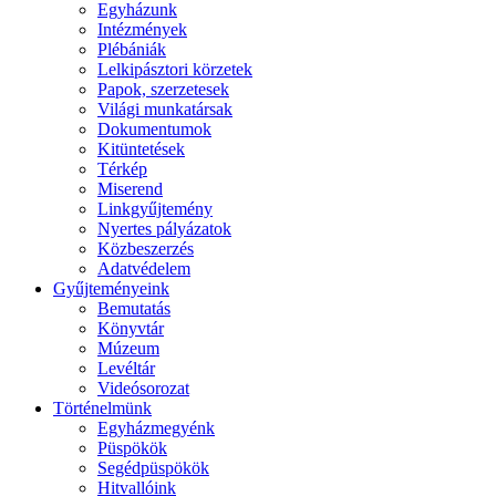
Egyházunk
Intézmények
Plébániák
Lelkipásztori körzetek
Papok, szerzetesek
Világi munkatársak
Dokumentumok
Kitüntetések
Térkép
Miserend
Linkgyűjtemény
Nyertes pályázatok
Közbeszerzés
Adatvédelem
Gyűjteményeink
Bemutatás
Könyvtár
Múzeum
Levéltár
Videósorozat
Történelmünk
Egyházmegyénk
Püspökök
Segédpüspökök
Hitvallóink