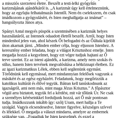
a missziós szerzetesi életre. Beszélt a testi-lelki gyógyítás
karizmájának ajándékáról is. „A karizmát úgy kell értelmeznünk,
hogy az egyfajta felhatalmazás Istentől. Nem én cselekszem, én csak
imádkozom a gyógyulásért, és Isten meghallgatja az imámat” –
hangsúlyozta János atya.
Spányi Antal megyés püspök a szentmisében a karizmák helyes
használatáról, az Istennek odaadott életről beszélt. Arról, hogy Isten
mindenhol jelen van, ahol készek Őt befogadni és az Őáltala kijelölt
úton akarnak járni. „Minden ember célja, hogy eljusson Istenhez. A
keresztény ember feladata, hogy a világot Krisztushoz emelje. Isten
megadja hozzá a kegyelmet, hogy ezt végre tudjuk hajtani az Ő
terve szerint. Ez az isteni ajándék, a karizma, amely nem szokás és
stílus, hanem Isten tervének megvalósítása a hétköznapi életben. Ez
az igazi karizmatikus Lélek, ebben kell segítenünk egymást.
Törődnünk kell egymással, mert mindannyian felelősek vagyunk a
másikért és az egész egyházért. Feladatunk, hogy megőrizzük a
katolikus kultúrát és élővé tegyük. Bátran kell tanúskodnunk az
igazságról, ami nem más, mint maga Jézus Krisztus.” A főpásztor
végül arra biztatott, tegyük fel a kérdést, mit vár tőlünk Úr. Ne csak
a személyes kéréseinkkel forduljunk hozzá, azt Ő már pontosan
tudja. Imádkozzunk inkább így: szólj Uram, mert hallja a Te
szolgád. Vagyis elcsendesedve, Istenre figyelve, készséges szívvel
és lélekkel. Ő megadja a választ mindarra, amelyre az embernek
szüksége van. „Fogadjuk be Isten kegyelmét, és ezzel a