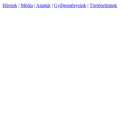
Híreink
|
Média
|
Adattár
|
Gyűjteményeink
|
Történelmünk