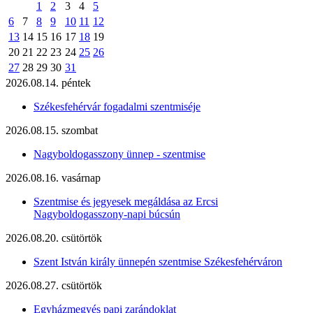
1
2
3
4
5
6
7
8
9
10
11
12
13
14
15
16
17
18
19
20
21
22
23
24
25
26
27
28
29
30
31
2026.08.14. péntek
Székesfehérvár fogadalmi szentmiséje
2026.08.15. szombat
Nagyboldogasszony ünnep - szentmise
2026.08.16. vasárnap
Szentmise és jegyesek megáldása az Ercsi
Nagyboldogasszony-napi búcsún
2026.08.20. csütörtök
Szent István király ünnepén szentmise Székesfehérváron
2026.08.27. csütörtök
Egyházmegyés papi zarándoklat