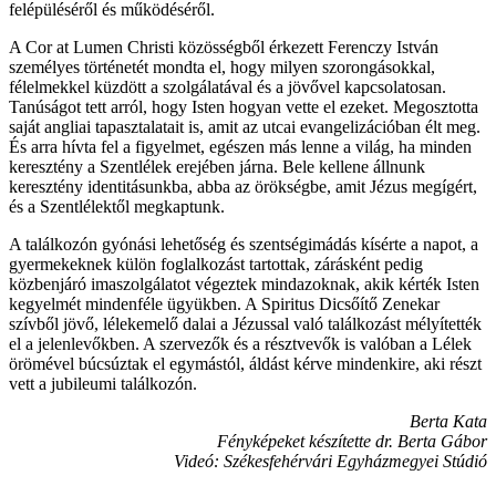
felépüléséről és működéséről.
A Cor at Lumen Christi közösségből érkezett Ferenczy István
személyes történetét mondta el, hogy milyen szorongásokkal,
félelmekkel küzdött a szolgálatával és a jövővel kapcsolatosan.
Tanúságot tett arról, hogy Isten hogyan vette el ezeket. Megosztotta
saját angliai tapasztalatait is, amit az utcai evangelizációban élt meg.
És arra hívta fel a figyelmet, egészen más lenne a világ, ha minden
keresztény a Szentlélek erejében járna. Bele kellene állnunk
keresztény identitásunkba, abba az örökségbe, amit Jézus megígért,
és a Szentlélektől megkaptunk.
A találkozón gyónási lehetőség és szentségimádás kísérte a napot, a
gyermekeknek külön foglalkozást tartottak, zárásként pedig
közbenjáró imaszolgálatot végeztek mindazoknak, akik kérték Isten
kegyelmét mindenféle ügyükben. A Spiritus Dicsőítő Zenekar
szívből jövő, lélekemelő dalai a Jézussal való találkozást mélyítették
el a jelenlevőkben. A szervezők és a résztvevők is valóban a Lélek
örömével búcsúztak el egymástól, áldást kérve mindenkire, aki részt
vett a jubileumi találkozón.
Berta Kata
Fényképeket készítette dr. Berta Gábor
Videó: Székesfehérvári Egyházmegyei Stúdió