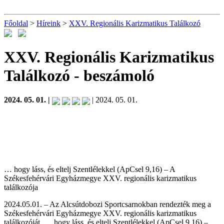
Főoldal
>
Híreink
>
XXV. Regionális Karizmatikus Találkozó
XXV. Regionális Karizmatikus
Találkozó
- beszámoló
2024. 05. 01. |
| 2024. 05. 01.
… hogy láss, és eltelj Szentlélekkel (ApCsel 9,16) – A
Székesfehérvári Egyházmegye XXV. regionális karizmatikus
találkozója
2024.05.01. – Az Alcsútdobozi Sportcsarnokban rendezték meg a
Székesfehérvári Egyházmegye XXV. regionális karizmatikus
találkozóját, … hogy láss, és eltelj Szentlélekkel (ApCsel 9,16) –