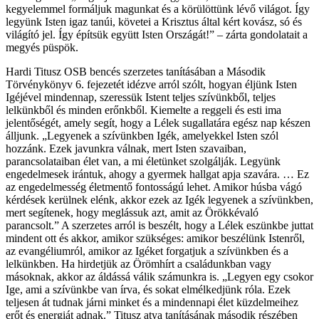
kegyelemmel formáljuk magunkat és a körülöttünk lévő világot. Így
legyünk Isten igaz tanúi, követei a Krisztus által kért kovász, só és
világító jel. Így építsük együtt Isten Országát!” – zárta gondolatait a
megyés püspök.
Hardi Titusz OSB bencés szerzetes tanításában a Második
Törvénykönyv 6. fejezetét idézve arról szólt, hogyan éljünk Isten
Igéjével mindennap, szeressük Istent teljes szívünkből, teljes
lelkünkből és minden erőnkből. Kiemelte a reggeli és esti ima
jelentőségét, amely segít, hogy a Lélek sugallatára egész nap készen
álljunk. „Legyenek a szívünkben Igék, amelyekkel Isten szól
hozzánk. Ezek javunkra válnak, mert Isten szavaiban,
parancsolataiban élet van, a mi életünket szolgálják. Legyünk
engedelmesek irántuk, ahogy a gyermek hallgat apja szavára. … Ez
az engedelmesség életmentő fontosságú lehet. Amikor húsba vágó
kérdések kerülnek elénk, akkor ezek az Igék legyenek a szívünkben,
mert segítenek, hogy meglássuk azt, amit az Örökkévaló
parancsolt.” A szerzetes arról is beszélt, hogy a Lélek eszünkbe juttat
mindent ott és akkor, amikor szükséges: amikor beszélünk Istenről,
az evangéliumról, amikor az Igéket forgatjuk a szívünkben és a
lelkünkben. Ha hirdetjük az Örömhírt a családunkban vagy
másoknak, akkor az áldássá válik számunkra is. „Legyen egy csokor
Ige, ami a szívünkbe van írva, és sokat elmélkedjünk róla. Ezek
teljesen át tudnak járni minket és a mindennapi élet küzdelmeihez
erőt és energiát adnak.” Titusz atya tanításának második részében