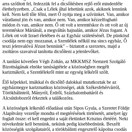
arra szólított fel, fedezzük fel a dicsőítésben rejlő erőt mindenféle
élethelyzetben. „Csak a Lélek által lehetünk azok, akiknek lennünk
kell. Nem kell tőle félni, mert Ő nyitja meg a szívünket. Van, amikor
váratlanul jön és van, amikor nem. Van, amikor kézzelfogható
módon és van, amikor nem. Ő ott volt a teremtéskor és ott volt az új
teremtéskor Máriánál, a megváltás hajnalán, amikor Jézus fogant. A
Lélek ott volt Izrael életében és az Egyház születésénél. De pünkösd
csodája nem egy mozzanat, a Szentlélek nélkül ma sincs egyház, Ő
teszi jelenvalóvá Jézust bennünk” – biztatott a szerzetes, majd a
zsoltáros szavaival tanította dicsőíteni a jelenlevőket.
A tanítást követően Végh Zoltán, az MKKMSZ Nemzeti Szolgáló
Bizottságának elnöke tanúságtétele a közösségben megélt
karizmákról, a Szentlélekről mint az egység lelkéről szólt.
Élő képekkel, imákkal és dicsőítő dalokkal mutatkoztak be az
egyházmegye karizmatikus közösségei, akik Székesfehérvárról,
Törökbálintról, Mányról, Érdről, Százhalombattáról és
Alcsútdobozról érkeztek a találkozóra.
A közösségek lelkesítő előadásai után Sipos Gyula, a Szeretet Földje
Alapítvány vezetője mondta el megtérésének történetét, amelyet így
foglalt össze: el kell engedni a saját életünket Krisztus életéért. Neki
növekednie kell bennünk, nekünk pedig kisebbednünk. Beszélt
közösségük szolgálatairól, a törökbálinti engesztelő kápolna csodás