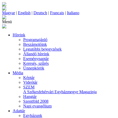
Magyar
|
English
|
Deutsch
|
Francais
|
Italiano
Menü
Híreink
Programajánló
Beszámolóink
Legutóbbi bejegyzések
Állandó híreink
Eseménynaptár
Keresés, szűrés
Ünnepkörök
Média
Képtár
Videótár
SZEM
A Székesfehérvári Egyházmegye Magazinja
Hangtár
Szentföld 2008
Napi evangélium
Adattár
Egyházunk