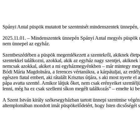
Spányi Antal püspök mutatott be szentmisét mindenszentek ünnepén, é
2025.11.01. – Mindenszentek ünnepén Spányi Antal megyés püspök muta
nem ünnepel az egyház.
Szentbeszédében a püspök megemlékezett a szentekről, akiknek életpél
szentekkel találkozni, azokkal, akik az egyház nagy szentjei, akiknek
nemcsak azokkal, akiket a mi egyházmegyénkben – már mintegy megel
Bódi Mária Magdolnára, a ferences vértanúkra, a kárpátaljai, az erdélyi
egészen fiatal embert, aki rátalált Krisztus útjára, s aki most nyerte e
pápa avatta szentté. Amikor látjuk őket, nem csak erényeiket szemlélj
lenni, még ha ez csak szellemi síkon megélt találkozás” – emelte ki b
A Szent István király székesegyházban tartott ünnepi szentmise végén
altemplomában mondott imát püspökelődeiért, hogy Isten dicsőségét sz