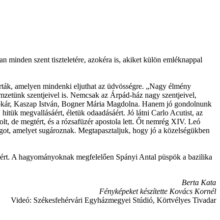
 minden szent tiszteletére, azokéra is, akiket külön emléknappal
járták, amelyen mindenki eljuthat az üdvösségre. „Nagy élmény
nemzetünk szentjeivel is. Nemcsak az Árpád-ház nagy szentjeivel,
ttokár, Kaszap István, Bogner Mária Magdolna. Hanem jó gondolnunk
hitük megvallásáért, életük odaadásáért. Jó látni Carlo Acutist, az
 volt, de megtért, és a rózsafüzér apostola lett. Őt nemrég XIV. Leó
gságot, amelyet sugároznak. Megtapasztaljuk, hogy jó a közelségükben
üdvéért. A hagyományoknak megfelelően Spányi Antal püspök a bazilika
Berta Kata
Fényképeket készítette Kovács Kornél
Videó: Székesfehérvári Egyházmegyei Stúdió, Körtvélyes Tivadar