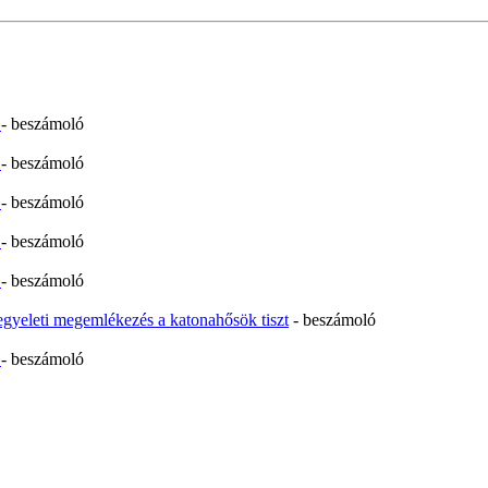
n
- beszámoló
n
- beszámoló
n
- beszámoló
n
- beszámoló
n
- beszámoló
gyeleti megemlékezés a katonahősök tiszt
- beszámoló
n
- beszámoló