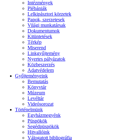
Intézmények
Plébániák
Lelkipásztori körzetek
Papok, szerzetesek
Világi munkatársak
Dokumentumok
Kitüntetések
Térkép
Miserend
Linkgyűjtemény
Nyertes pályázatok
Közbeszerzés
Adatvédelem
Gyűjteményeink
Bemutatás
Könyvtár
Múzeum
Levéltár
Videósorozat
Történelmünk
Egyházmegyénk
Püspökök
Segédpüspökök
Hitvallóink
Válogatott bibliográfia