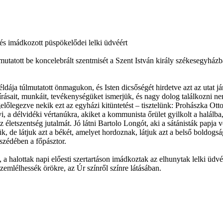
s imádkozott püspökelődei lelki üdvéért
tott be koncelebrált szentmisét a Szent István király székesegyházban
dája túlmutatott önmagukon, és Isten dicsőségét hirdetve azt az utat 
 írásait, munkáit, tevékenységüket ismerjük, és nagy dolog találkozni 
őlegezve nekik ezt az egyházi kitüntetést – tisztelünk: Prohászka O
, a délvidéki vértanúkra, akiket a kommunista őrület gyilkolt a halálba, 
l az életszentség jutalmát. Jó látni Bartolo Longót, aki a sátánisták papja
ük, de látjuk azt a békét, amelyet hordoznak, látjuk azt a belső boldo
eszédében a főpásztor.
, a halottak napi előesti szertartáson imádkoztak az elhunytak lelki 
emlélhessék örökre, az Úr színről színre látásában.