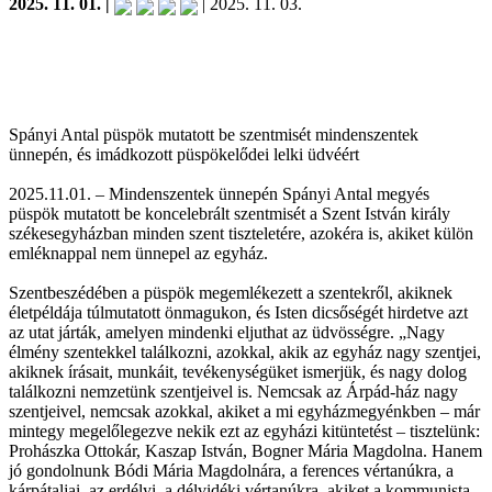
2025. 11. 01. |
| 2025. 11. 03.
Spányi Antal püspök mutatott be szentmisét mindenszentek
ünnepén, és imádkozott püspökelődei lelki üdvéért
2025.11.01. – Mindenszentek ünnepén Spányi Antal megyés
püspök mutatott be koncelebrált szentmisét a Szent István király
székesegyházban minden szent tiszteletére, azokéra is, akiket külön
emléknappal nem ünnepel az egyház.
Szentbeszédében a püspök megemlékezett a szentekről, akiknek
életpéldája túlmutatott önmagukon, és Isten dicsőségét hirdetve azt
az utat járták, amelyen mindenki eljuthat az üdvösségre. „Nagy
élmény szentekkel találkozni, azokkal, akik az egyház nagy szentjei,
akiknek írásait, munkáit, tevékenységüket ismerjük, és nagy dolog
találkozni nemzetünk szentjeivel is. Nemcsak az Árpád-ház nagy
szentjeivel, nemcsak azokkal, akiket a mi egyházmegyénkben – már
mintegy megelőlegezve nekik ezt az egyházi kitüntetést – tisztelünk:
Prohászka Ottokár, Kaszap István, Bogner Mária Magdolna. Hanem
jó gondolnunk Bódi Mária Magdolnára, a ferences vértanúkra, a
kárpátaljai, az erdélyi, a délvidéki vértanúkra, akiket a kommunista