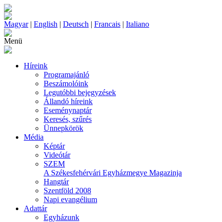
Magyar
|
English
|
Deutsch
|
Francais
|
Italiano
Menü
Híreink
Programajánló
Beszámolóink
Legutóbbi bejegyzések
Állandó híreink
Eseménynaptár
Keresés, szűrés
Ünnepkörök
Média
Képtár
Videótár
SZEM
A Székesfehérvári Egyházmegye Magazinja
Hangtár
Szentföld 2008
Napi evangélium
Adattár
Egyházunk