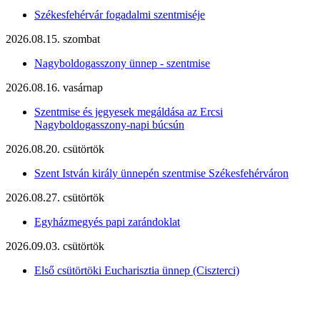
Székesfehérvár fogadalmi szentmiséje
2026.08.15. szombat
Nagyboldogasszony ünnep - szentmise
2026.08.16. vasárnap
Szentmise és jegyesek megáldása az Ercsi
Nagyboldogasszony-napi búcsún
2026.08.20. csütörtök
Szent István király ünnepén szentmise Székesfehérváron
2026.08.27. csütörtök
Egyházmegyés papi zarándoklat
2026.09.03. csütörtök
Első csütörtöki Eucharisztia ünnep (Ciszterci)