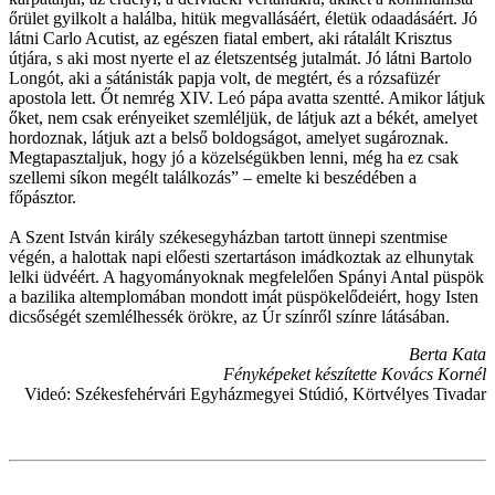
őrület gyilkolt a halálba, hitük megvallásáért, életük odaadásáért. Jó
látni Carlo Acutist, az egészen fiatal embert, aki rátalált Krisztus
útjára, s aki most nyerte el az életszentség jutalmát. Jó látni Bartolo
Longót, aki a sátánisták papja volt, de megtért, és a rózsafüzér
apostola lett. Őt nemrég XIV. Leó pápa avatta szentté. Amikor látjuk
őket, nem csak erényeiket szemléljük, de látjuk azt a békét, amelyet
hordoznak, látjuk azt a belső boldogságot, amelyet sugároznak.
Megtapasztaljuk, hogy jó a közelségükben lenni, még ha ez csak
szellemi síkon megélt találkozás” – emelte ki beszédében a
főpásztor.
A Szent István király székesegyházban tartott ünnepi szentmise
végén, a halottak napi előesti szertartáson imádkoztak az elhunytak
lelki üdvéért. A hagyományoknak megfelelően Spányi Antal püspök
a bazilika altemplomában mondott imát püspökelődeiért, hogy Isten
dicsőségét szemlélhessék örökre, az Úr színről színre látásában.
Berta Kata
Fényképeket készítette Kovács Kornél
Videó: Székesfehérvári Egyházmegyei Stúdió, Körtvélyes Tivadar