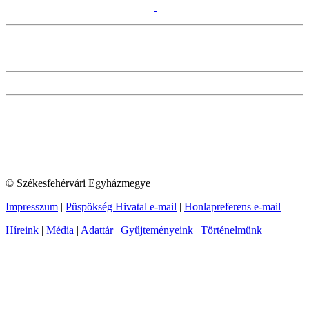
© Székesfehérvári Egyházmegye
Impresszum
|
Püspökség Hivatal e-mail
|
Honlapreferens e-mail
Híreink
|
Média
|
Adattár
|
Gyűjteményeink
|
Történelmünk