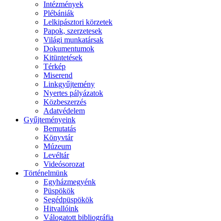
Intézmények
Plébániák
Lelkipásztori körzetek
Papok, szerzetesek
Világi munkatársak
Dokumentumok
Kitüntetések
Térkép
Miserend
Linkgyűjtemény
Nyertes pályázatok
Közbeszerzés
Adatvédelem
Gyűjteményeink
Bemutatás
Könyvtár
Múzeum
Levéltár
Videósorozat
Történelmünk
Egyházmegyénk
Püspökök
Segédpüspökök
Hitvallóink
Válogatott bibliográfia