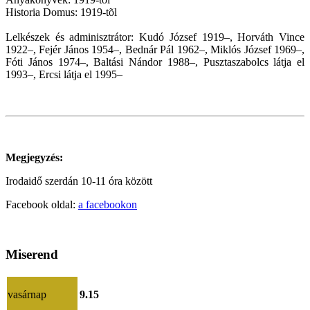
Historia Domus: 1919-tõl
Lelkészek és adminisztrátor: Kudó József 1919–, Horváth Vince
1922–, Fejér János 1954–, Bednár Pál 1962–, Miklós József 1969–,
Fóti János 1974–, Baltási Nándor 1988–, Pusztaszabolcs látja el
1993–, Ercsi látja el 1995–
Megjegyzés:
Irodaidő szerdán 10-11 óra között
Facebook oldal:
a facebookon
Miserend
vasárnap
9.15