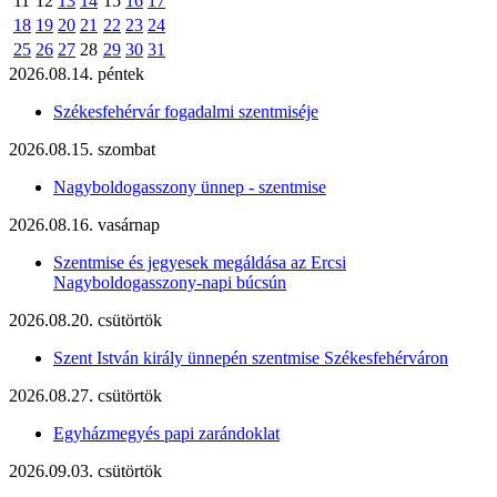
11
12
13
14
15
16
17
18
19
20
21
22
23
24
25
26
27
28
29
30
31
2026.08.14. péntek
Székesfehérvár fogadalmi szentmiséje
2026.08.15. szombat
Nagyboldogasszony ünnep - szentmise
2026.08.16. vasárnap
Szentmise és jegyesek megáldása az Ercsi
Nagyboldogasszony-napi búcsún
2026.08.20. csütörtök
Szent István király ünnepén szentmise Székesfehérváron
2026.08.27. csütörtök
Egyházmegyés papi zarándoklat
2026.09.03. csütörtök