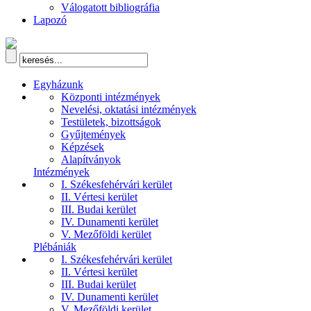
Válogatott bibliográfia
Lapozó
Egyházunk
Központi intézmények
Nevelési, oktatási intézmények
Testületek, bizottságok
Gyűjtemények
Képzések
Alapítványok
Intézmények
I. Székesfehérvári kerület
II. Vértesi kerület
III. Budai kerület
IV. Dunamenti kerület
V. Mezőföldi kerület
Plébániák
I. Székesfehérvári kerület
II. Vértesi kerület
III. Budai kerület
IV. Dunamenti kerület
V. Mezőföldi kerület