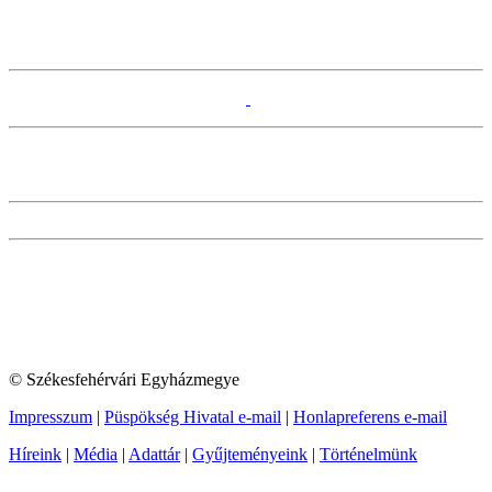
© Székesfehérvári Egyházmegye
Impresszum
|
Püspökség Hivatal e-mail
|
Honlapreferens e-mail
Híreink
|
Média
|
Adattár
|
Gyűjteményeink
|
Történelmünk