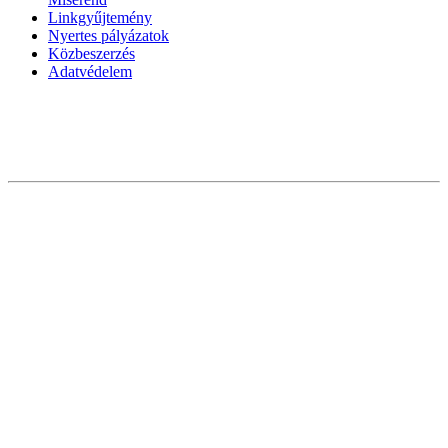
Linkgyűjtemény
Nyertes pályázatok
Közbeszerzés
Adatvédelem