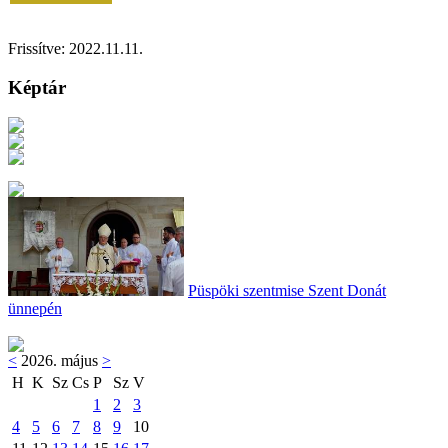
Frissítve: 2022.11.11.
Képtár
Püspöki szentmise Szent Donát
ünnepén
<
2026. május
>
H
K
Sz
Cs
P
Sz
V
1
2
3
4
5
6
7
8
9
10