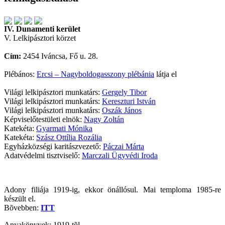
IV. Dunamenti kerület
V. Lelkipásztori körzet
Cím:
2454 Iváncsa, Fő u. 28.
Plébános:
Ercsi – Nagyboldogasszony plébánia
látja el
Világi lelkipásztori munkatárs:
Gergely Tibor
Világi lelkipásztori munkatárs:
Kereszturi István
Világi lelkipásztori munkatárs:
Oszák János
Képviselőtestületi elnök:
Nagy Zoltán
Katekéta:
Gyarmati Mónika
Katekéta:
Szász Ottília Rozália
Egyházközségi karitászvezető:
Páczai Márta
Adatvédelmi tisztviselő:
Marczali Ügyvédi Iroda
Adony filiája 1919-ig, ekkor önállósul. Mai temploma 1985-re
készült el.
Bõvebben:
ITT
Anyakönyvek: 1919-tõl