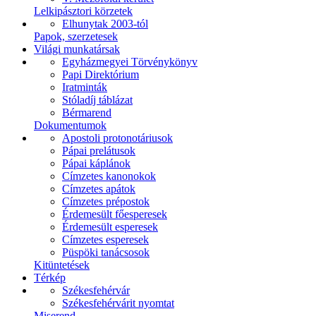
Lelkipásztori körzetek
Elhunytak 2003-tól
Papok, szerzetesek
Világi munkatársak
Egyházmegyei Törvénykönyv
Papi Direktórium
Iratminták
Stóladíj táblázat
Bérmarend
Dokumentumok
Apostoli protonotáriusok
Pápai prelátusok
Pápai káplánok
Címzetes kanonokok
Címzetes apátok
Címzetes prépostok
Érdemesült főesperesek
Érdemesült esperesek
Címzetes esperesek
Püspöki tanácsosok
Kitüntetések
Térkép
Székesfehérvár
Székesfehérvárit nyomtat
Miserend