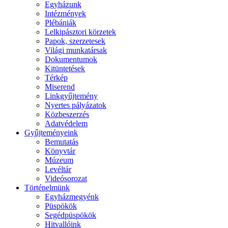
Egyházunk
Intézmények
Plébániák
Lelkipásztori körzetek
Papok, szerzetesek
Világi munkatársak
Dokumentumok
Kitüntetések
Térkép
Miserend
Linkgyűjtemény
Nyertes pályázatok
Közbeszerzés
Adatvédelem
Gyűjteményeink
Bemutatás
Könyvtár
Múzeum
Levéltár
Videósorozat
Történelmünk
Egyházmegyénk
Püspökök
Segédpüspökök
Hitvallóink