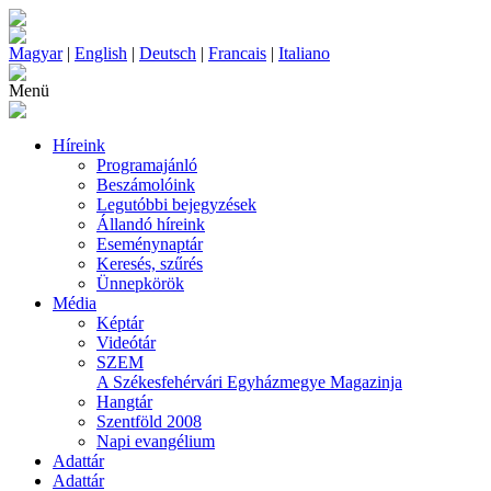
Magyar
|
English
|
Deutsch
|
Francais
|
Italiano
Menü
Híreink
Programajánló
Beszámolóink
Legutóbbi bejegyzések
Állandó híreink
Eseménynaptár
Keresés, szűrés
Ünnepkörök
Média
Képtár
Videótár
SZEM
A Székesfehérvári Egyházmegye Magazinja
Hangtár
Szentföld 2008
Napi evangélium
Adattár
Adattár