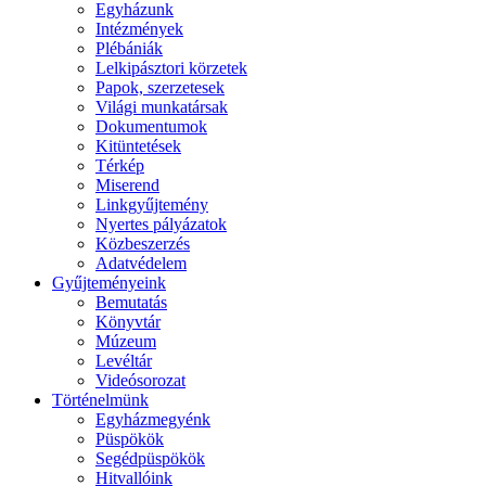
Egyházunk
Intézmények
Plébániák
Lelkipásztori körzetek
Papok, szerzetesek
Világi munkatársak
Dokumentumok
Kitüntetések
Térkép
Miserend
Linkgyűjtemény
Nyertes pályázatok
Közbeszerzés
Adatvédelem
Gyűjteményeink
Bemutatás
Könyvtár
Múzeum
Levéltár
Videósorozat
Történelmünk
Egyházmegyénk
Püspökök
Segédpüspökök
Hitvallóink