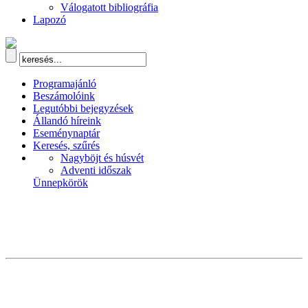
Válogatott bibliográfia
Lapozó
Programajánló
Beszámolóink
Legutóbbi bejegyzések
Állandó híreink
Eseménynaptár
Keresés, szűrés
Nagyböjt és húsvét
Adventi időszak
Ünnepkörök