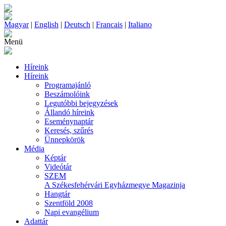
Magyar
|
English
|
Deutsch
|
Francais
|
Italiano
Menü
Híreink
Híreink
Programajánló
Beszámolóink
Legutóbbi bejegyzések
Állandó híreink
Eseménynaptár
Keresés, szűrés
Ünnepkörök
Média
Képtár
Videótár
SZEM
A Székesfehérvári Egyházmegye Magazinja
Hangtár
Szentföld 2008
Napi evangélium
Adattár