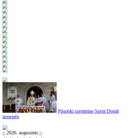
Püspöki szentmise Szent Donát
ünnepén
<
2026. augusztus
>