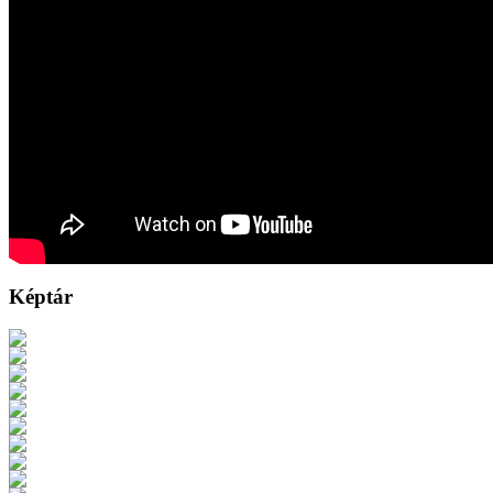
Képtár