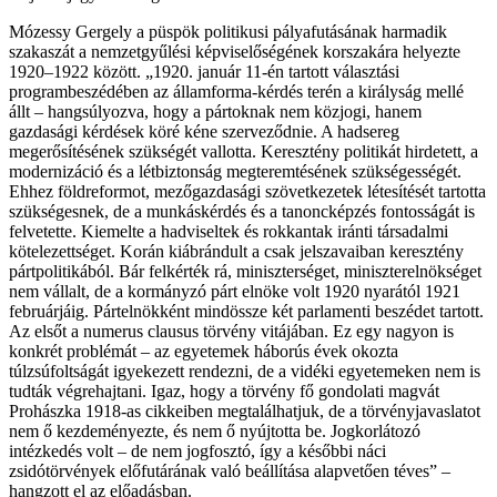
Mózessy Gergely a püspök politikusi pályafutásának harmadik
szakaszát a nemzetgyűlési képviselőségének korszakára helyezte
1920–1922 között. „1920. január 11-én tartott választási
programbeszédében az államforma-kérdés terén a királyság mellé
állt – hangsúlyozva, hogy a pártoknak nem közjogi, hanem
gazdasági kérdések köré kéne szerveződnie. A hadsereg
megerősítésének szükségét vallotta. Keresztény politikát hirdetett, a
modernizáció és a létbiztonság megteremtésének szükségességét.
Ehhez földreformot, mezőgazdasági szövetkezetek létesítését tartotta
szükségesnek, de a munkáskérdés és a tanoncképzés fontosságát is
felvetette. Kiemelte a hadviseltek és rokkantak iránti társadalmi
kötelezettséget. Korán kiábrándult a csak jelszavaiban keresztény
pártpolitikából. Bár felkérték rá, miniszterséget, miniszterelnökséget
nem vállalt, de a kormányzó párt elnöke volt 1920 nyarától 1921
februárjáig. Pártelnökként mindössze két parlamenti beszédet tartott.
Az elsőt a numerus clausus törvény vitájában. Ez egy nagyon is
konkrét problémát – az egyetemek háborús évek okozta
túlzsúfoltságát igyekezett rendezni, de a vidéki egyetemeken nem is
tudták végrehajtani. Igaz, hogy a törvény fő gondolati magvát
Prohászka 1918-as cikkeiben megtalálhatjuk, de a törvényjavaslatot
nem ő kezdeményezte, és nem ő nyújtotta be. Jogkorlátozó
intézkedés volt – de nem jogfosztó, így a későbbi náci
zsidótörvények előfutárának való beállítása alapvetően téves” –
hangzott el az előadásban.