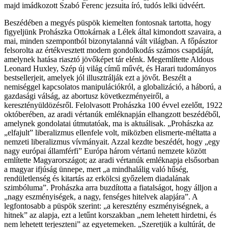
majd imádkozott Szabó Ferenc jezsuita író, tudós lelki üdvéért.
Beszédében a megyés püspök kiemelten fontosnak tartotta, hogy
figyeljünk Prohászka Ottokárnak a Lélek által kimondott szavaira, a
mai, minden szempontból bizonytalanná vált világban. A főpásztor
felsorolta az értékvesztett modern gondolkodás számos csapdáját,
amelynek hatása riasztó jövőképet tár elénk. Megemlítette Aldous
Leonard Huxley, Szép új világ című művét, és Harari tudományos
bestsellerjeit, amelyek jól illusztrálják ezt a jövőt. Beszélt a
nemiséggel kapcsolatos manipulációkról, a globalizáció, a háború, a
gazdasági válság, az abortusz következményeiről, a
keresztényüldözésről. Felolvasott Prohászka 100 évvel ezelőtt, 1922
októberében, az aradi vértanúk emléknapján elhangzott beszédéből,
amelynek gondolatai útmutatóak, ma is aktuálisak. „Prohászka az
„elfajult” liberalizmus ellenfele volt, miközben elismerte-méltatta a
nemzeti liberalizmus vívmányait. Azzal kezdte beszédét, hogy „egy
nagy európai államférfi” Európa három vértanú nemzete között
említette Magyarországot; az aradi vértanúk emléknapja elsősorban
a magyar ifjúság ünnepe, mert „a mindhalálig való hűség,
rendületlenség és kitartás az erkölcsi győzelem diadalának
szimbóluma”. Prohászka arra buzdította a fiatalságot, hogy álljon a
„nagy eszményiségek, a nagy, fenséges hitelvek alapjára”. A
legfontosabb a püspök szerint: „a keresztény eszményiségnek, a
hitnek” az alapja, ezt a letűnt korszakban „nem lehetett hirdetni, és
nem lehetett terjeszteni” az egyetemeken. „Szeretjük a kultúrát, de