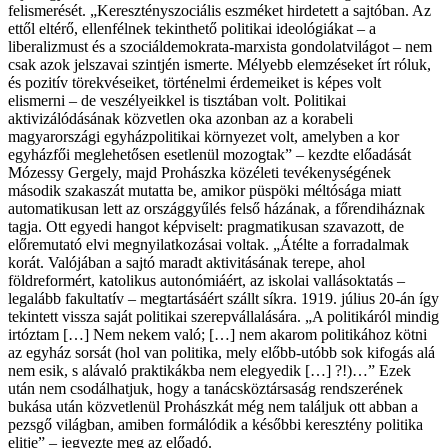
felismerését. „Keresztényszociális eszméket hirdetett a sajtóban. Az
ettől eltérő, ellenfélnek tekinthető politikai ideológiákat – a
liberalizmust és a szociáldemokrata-marxista gondolatvilágot – nem
csak azok jelszavai szintjén ismerte. Mélyebb elemzéseket írt róluk,
és pozitív törekvéseiket, történelmi érdemeiket is képes volt
elismerni – de veszélyeikkel is tisztában volt. Politikai
aktivizálódásának közvetlen oka azonban az a korabeli
magyarországi egyházpolitikai környezet volt, amelyben a kor
egyházfői meglehetősen esetlenül mozogtak” – kezdte előadását
Mózessy Gergely, majd Prohászka közéleti tevékenységének
második szakaszát mutatta be, amikor püspöki méltósága miatt
automatikusan lett az országgyűlés felső házának, a főrendiháznak
tagja. Ott egyedi hangot képviselt: pragmatikusan szavazott, de
előremutató elvi megnyilatkozásai voltak. „Átélte a forradalmak
korát. Valójában a sajtó maradt aktivitásának terepe, ahol
földreformért, katolikus autonómiáért, az iskolai vallásoktatás –
legalább fakultatív – megtartásáért szállt síkra. 1919. július 20-án így
tekintett vissza saját politikai szerepvállalására. „A politikáról mindig
irtóztam […] Nem nekem való; […] nem akarom politikához kötni
az egyház sorsát (hol van politika, mely előbb-utóbb sok kifogás alá
nem esik, s alávaló praktikákba nem elegyedik […] ?!)…” Ezek
után nem csodálhatjuk, hogy a tanácsköztársaság rendszerének
bukása után közvetlenül Prohászkát még nem találjuk ott abban a
pezsgő világban, amiben formálódik a későbbi keresztény politika
elitje” – jegyezte meg az előadó.