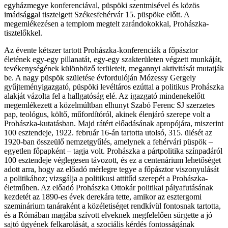
egyházmegye konferenciával, püspöki szentmisével és közös
imádsággal tisztelgett Székesfehérvár 15. püspöke előtt. A
megemlékezésen a templom megtelt zarándokokkal, Prohászka-
tisztelőkkel.
Az évente kétszer tartott Prohászka-konferenciák a főpásztor
életének egy-egy pillanatát, egy-egy szakterületen végzett munkáját,
tevékenységének különböző területeit, megannyi aktivitását mutatják
be. A nagy püspök születése évfordulóján Mózessy Gergely
gyűjteményigazgató, püspöki levéltáros ezúttal a politikus Prohászka
alakját vázolta fel a hallgatóság elé. Az igazgató mindenekelőtt
megemlékezett a közelmúltban elhunyt Szabó Ferenc SJ szerzetes
pap, teológus, költő, műfordítóról, akinek élenjáró szerepe volt a
Prohászka-kutatásban. Majd rátért előadásának apropójára, miszerint
100 esztendeje, 1922. február 16-án tartotta utolsó, 315. ülését az
1920-ban összeülő nemzetgyűlés, amelynek a fehérvári püspök –
egyetlen főpapként – tagja volt. Prohászka a pártpolitika színpadáról
100 esztendeje véglegesen távozott, és ez a centenárium lehetőséget
adott arra, hogy az előadó mérlegre tegye a főpásztor viszonyulását
a politikához; vizsgálja a politikusi attitűd szerepét a Prohászka-
életműben. Az előadó Prohászka Ottokár politikai pályafutásának
kezdetét az 1890-es évek derekára tette, amikor az esztergomi
szeminárium tanáraként a közéletiséget rendkívül fontosnak tartotta,
és a Rómában magába szívott elveknek megfelelően sürgette a jó
sajtó ügyének felkarolását, a szociális kérdés fontosságának