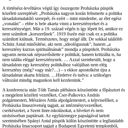
A történész-levéltáros végül így összegezte Prohászka püspök
közéleti szereplését: „Prohászka nagyon korán felismerte a politika
társadalomalakító szerepét, és ezért – mint mindenbe, az élet egész
„vonalán” – ebbe is bele akarta vinni a keresztényeket és a
kereszténységet. Már a 19. század végén is így lépett fel, amikor ez
nem számított „korszerűnek”. 1919 őszén már csak ez a politika
számított kiútnak. Természetes, hogy mögé állt. De sokkal találóbb
Schütz Antal minősítése, aki nem „ideológusnak”, hanem „a
keresztény kurzus spirituálisának” mondja a püspököt. Prohászka
ugyanis nemcsak népszerűsítette e politikát, hanem kritizálta is, ha
nem találta eléggé kereszténynek. … Azzal szembesült, hogy a
társadalom egy keresztény politikához valójában nem elég
keresztény (még? vagy már?…) – s ekkor apostolként újra a
társadalmat akarta felrázni. …Hirdetve és tudva: a szükséges
változást mindig magunkon kell kezdenünk.”
A konferencia után Tóth Tamás plébános köszöntötte a főpásztort és
a megjelent közéleti vezetőket, Cser-Palkovics András
polgármestert, Mészáros Attila alpolgármestert, a képviselőket, a
Prohászka Imaszövetség tagjait, az intézményvezetőket,
cserkészeket, a Szent Imre-iskolásokat, a híveket és nem
utolsósorban paptársait. Az egyházmegye papságával tartott
szentmisében Spányi Antal püspök külön köszöntötte a legfiatalabb
Prohászka Imacsoport tagjait a Budapesti Egyetemi templomból,