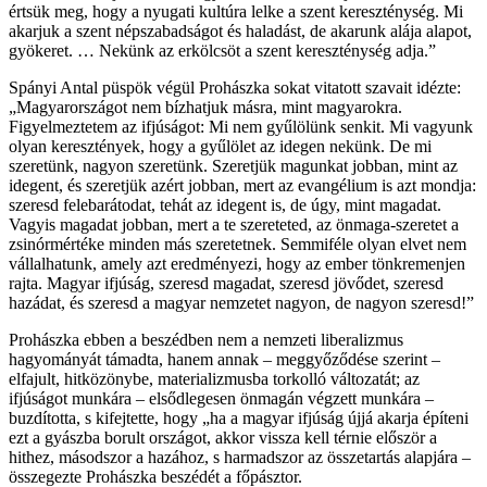
értsük meg, hogy a nyugati kultúra lelke a szent kereszténység. Mi
akarjuk a szent népszabadságot és haladást, de akarunk alája alapot,
gyökeret. … Nekünk az erkölcsöt a szent kereszténység adja.”
Spányi Antal püspök végül Prohászka sokat vitatott szavait idézte:
„Magyarországot nem bízhatjuk másra, mint magyarokra.
Figyelmeztetem az ifjúságot: Mi nem gyűlölünk senkit. Mi vagyunk
olyan keresztények, hogy a gyűlölet az idegen nekünk. De mi
szeretünk, nagyon szeretünk. Szeretjük magunkat jobban, mint az
idegent, és szeretjük azért jobban, mert az evangélium is azt mondja:
szeresd felebarátodat, tehát az idegent is, de úgy, mint magadat.
Vagyis magadat jobban, mert a te szereteted, az önmaga-szeretet a
zsinórmértéke minden más szeretetnek. Semmiféle olyan elvet nem
vállalhatunk, amely azt eredményezi, hogy az ember tönkremenjen
rajta. Magyar ifjúság, szeresd magadat, szeresd jövődet, szeresd
hazádat, és szeresd a magyar nemzetet nagyon, de nagyon szeresd!”
Prohászka ebben a beszédben nem a nemzeti liberalizmus
hagyományát támadta, hanem annak – meggyőződése szerint –
elfajult, hitközönybe, materializmusba torkolló változatát; az
ifjúságot munkára – elsődlegesen önmagán végzett munkára –
buzdította, s kifejtette, hogy „ha a magyar ifjúság újjá akarja építeni
ezt a gyászba borult országot, akkor vissza kell térnie először a
hithez, másodszor a hazához, s harmadszor az összetartás alapjára –
összegezte Prohászka beszédét a főpásztor.