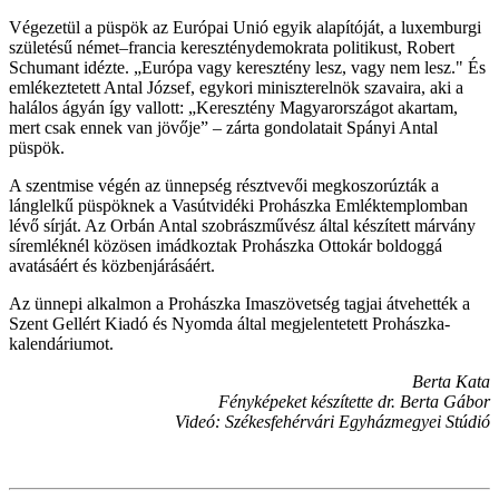
Végezetül a püspök az Európai Unió egyik alapítóját, a luxemburgi
születésű német–francia kereszténydemokrata politikust, Robert
Schumant idézte. „Európa vagy keresztény lesz, vagy nem lesz." És
emlékeztetett Antal József, egykori miniszterelnök szavaira, aki a
halálos ágyán így vallott: „Keresztény Magyarországot akartam,
mert csak ennek van jövője” – zárta gondolatait Spányi Antal
püspök.
A szentmise végén az ünnepség résztvevői megkoszorúzták a
lánglelkű püspöknek a Vasútvidéki Prohászka Emléktemplomban
lévő sírját. Az Orbán Antal szobrászművész által készített márvány
síremléknél közösen imádkoztak Prohászka Ottokár boldoggá
avatásáért és közbenjárásáért.
Az ünnepi alkalmon a Prohászka Imaszövetség tagjai átvehették a
Szent Gellért Kiadó és Nyomda által megjelentetett Prohászka-
kalendáriumot.
Berta Kata
Fényképeket készítette dr. Berta Gábor
Videó: Székesfehérvári Egyházmegyei Stúdió