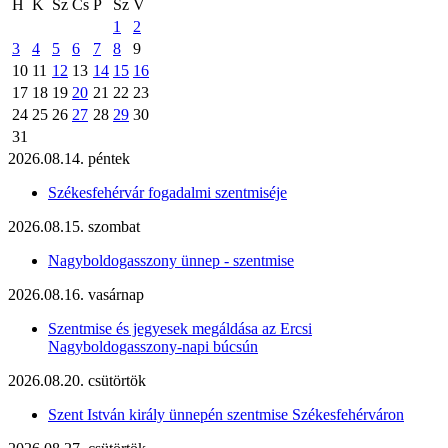
H
K
Sz
Cs
P
Sz
V
1
2
3
4
5
6
7
8
9
10
11
12
13
14
15
16
17
18
19
20
21
22
23
24
25
26
27
28
29
30
31
2026.08.14. péntek
Székesfehérvár fogadalmi szentmiséje
2026.08.15. szombat
Nagyboldogasszony ünnep - szentmise
2026.08.16. vasárnap
Szentmise és jegyesek megáldása az Ercsi
Nagyboldogasszony-napi búcsún
2026.08.20. csütörtök
Szent István király ünnepén szentmise Székesfehérváron