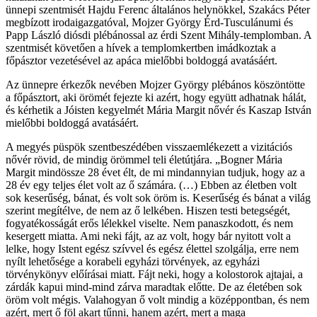
ünnepi szentmisét Hajdu Ferenc általános helynökkel, Szakács Péter
megbízott irodaigazgatóval, Mojzer György Érd-Tusculánumi és
Papp László diósdi plébánossal az érdi Szent Mihály-templomban. A
szentmisét követően a hívek a templomkertben imádkoztak a
főpásztor vezetésével az apáca mielőbbi boldoggá avatásáért.
Az ünnepre érkezők nevében Mojzer György plébános köszöntötte
a főpásztort, aki örömét fejezte ki azért, hogy együtt adhatnak hálát,
és kérhetik a Jóisten kegyelmét Mária Margit nővér és Kaszap István
mielőbbi boldoggá avatásáért.
A megyés püspök szentbeszédében visszaemlékezett a vizitációs
nővér rövid, de mindig örömmel teli életútjára. „Bogner Mária
Margit mindössze 28 évet élt, de mi mindannyian tudjuk, hogy az a
28 év egy teljes élet volt az ő számára. (…) Ebben az életben volt
sok keserűség, bánat, és volt sok öröm is. Keserűség és bánat a világ
szerint megítélve, de nem az ő lelkében. Hiszen testi betegségét,
fogyatékosságát erős lélekkel viselte. Nem panaszkodott, és nem
kesergett miatta. Ami neki fájt, az az volt, hogy bár nyitott volt a
lelke, hogy Istent egész szívvel és egész élettel szolgálja, erre nem
nyílt lehetősége a korabeli egyházi törvények, az egyházi
törvénykönyv előírásai miatt. Fájt neki, hogy a kolostorok ajtajai, a
zárdák kapui mind-mind zárva maradtak előtte. De az életében sok
öröm volt mégis. Valahogyan ő volt mindig a középpontban, és nem
azért, mert ő föl akart tűnni, hanem azért, mert a maga