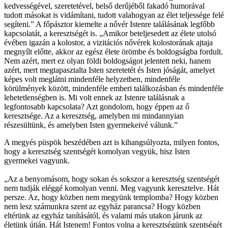
kedvességével, szeretetével, belső derűjéből fakadó humorával
tudott másokat is vidámítani, tudott valahogyan az élet teljessége felé
segíteni.” A főpásztor kiemelte a nővér Istenre találásának legfőbb
kapcsolatát, a keresztségét is. „Amikor beteljesedett az élete utolsó
évében igazán a kolostor, a vizitációs nővérek kolostorának ajtaja
megnyílt előtte, akkor az egész élete örömbe és boldogságba fordult.
Nem azért, mert ez olyan földi boldogságot jelentett neki, hanem
azért, mert megtapasztalta Isten szeretetét és Isten jóságát, amelyet
képes volt meglátni mindenféle helyzetben, mindenféle
körülmények között, mindenféle emberi találkozásban és mindenféle
lehetetlenségben is. Mi volt ennek az Istenre találásnak a
legfontosabb kapcsolata? Azt gondolom, hogy éppen az ő
keresztsége. Az a keresztség, amelyben mi mindannyian
részesültünk, és amelyben Isten gyermekeivé válunk.”
A megyés püspök beszédében azt is kihangsúlyozta, milyen fontos,
hogy a keresztség szentségét komolyan vegyük, hisz Isten
gyermekei vagyunk.
„Az a benyomásom, hogy sokan és sokszor a keresztség szentségét
nem tudják eléggé komolyan venni. Meg vagyunk keresztelve. Hát
persze. Az, hogy közben nem megyünk templomba? Hogy közben
nem lesz számunkra szent az egyház parancsa? Hogy közben
eltérünk az egyház tanításától, és valami más utakon járunk az
életünk útján. Hát Istenem! Fontos volna a keresztségünk szentségét