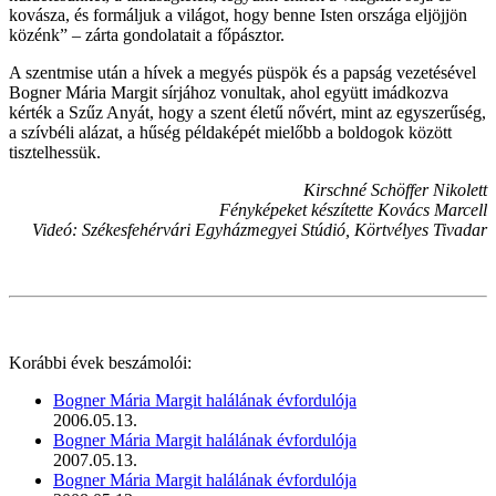
kovásza, és formáljuk a világot, hogy benne Isten országa eljöjjön
közénk” – zárta gondolatait a főpásztor.
A szentmise után a hívek a megyés püspök és a papság vezetésével
Bogner Mária Margit sírjához vonultak, ahol együtt imádkozva
kérték a Szűz Anyát, hogy a szent életű nővért, mint az egyszerűség,
a szívbéli alázat, a hűség példaképét mielőbb a boldogok között
tisztelhessük.
Kirschné Schöffer Nikolett
Fényképeket készítette Kovács Marcell
Videó: Székesfehérvári Egyházmegyei Stúdió, Körtvélyes Tivadar
Korábbi évek beszámolói:
Bogner Mária Margit halálának évfordulója
2006.05.13.
Bogner Mária Margit halálának évfordulója
2007.05.13.
Bogner Mária Margit halálának évfordulója