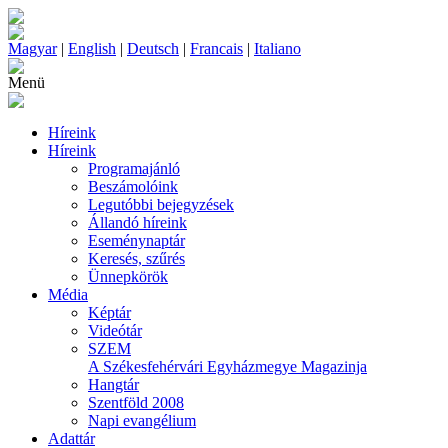
Magyar
|
English
|
Deutsch
|
Francais
|
Italiano
Menü
Híreink
Híreink
Programajánló
Beszámolóink
Legutóbbi bejegyzések
Állandó híreink
Eseménynaptár
Keresés, szűrés
Ünnepkörök
Média
Képtár
Videótár
SZEM
A Székesfehérvári Egyházmegye Magazinja
Hangtár
Szentföld 2008
Napi evangélium
Adattár