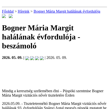
Főoldal
>
Híreink
>
Bogner Mária Margit halálának évfordulója
Bogner Mária Margit
halálának évfordulója
-
beszámoló
2026. 05. 09. |
| 2026. 05. 09.
Mindig a keresztség szellemében élni – Püspöki szentmise Bogner
Mária Margit vizitációs nővér tiszteletére Érden
2026.05.09. - Tiszteletreméltó Bogner Mária Margit vizitációs nővér
halálának 93. évfordulóján Spányi Antal megyés püspök mutatott be