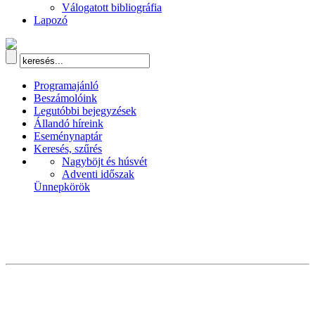
Válogatott bibliográfia
Lapozó
Programajánló
Beszámolóink
Legutóbbi bejegyzések
Állandó híreink
Eseménynaptár
Keresés, szűrés
Nagyböjt és húsvét
Adventi időszak
Ünnepkörök