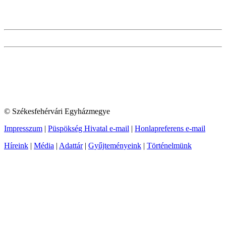
© Székesfehérvári Egyházmegye
Impresszum
|
Püspökség Hivatal e-mail
|
Honlapreferens e-mail
Híreink
|
Média
|
Adattár
|
Gyűjteményeink
|
Történelmünk