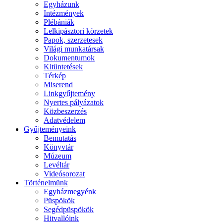
Egyházunk
Intézmények
Plébániák
Lelkipásztori körzetek
Papok, szerzetesek
Világi munkatársak
Dokumentumok
Kitüntetések
Térkép
Miserend
Linkgyűjtemény
Nyertes pályázatok
Közbeszerzés
Adatvédelem
Gyűjteményeink
Bemutatás
Könyvtár
Múzeum
Levéltár
Videósorozat
Történelmünk
Egyházmegyénk
Püspökök
Segédpüspökök
Hitvallóink