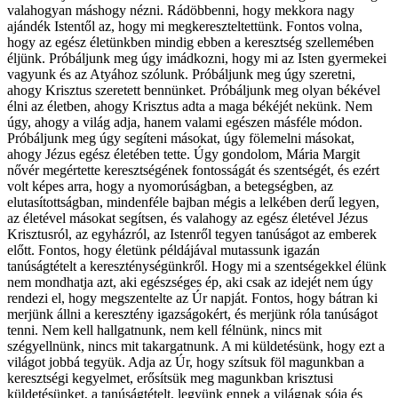
valahogyan máshogy nézni. Rádöbbenni, hogy mekkora nagy
ajándék Istentől az, hogy mi megkereszteltettünk. Fontos volna,
hogy az egész életünkben mindig ebben a keresztség szellemében
éljünk. Próbáljunk meg úgy imádkozni, hogy mi az Isten gyermekei
vagyunk és az Atyához szólunk. Próbáljunk meg úgy szeretni,
ahogy Krisztus szeretett bennünket. Próbáljunk meg olyan békével
élni az életben, ahogy Krisztus adta a maga békéjét nekünk. Nem
úgy, ahogy a világ adja, hanem valami egészen másféle módon.
Próbáljunk meg úgy segíteni másokat, úgy fölemelni másokat,
ahogy Jézus egész életében tette. Úgy gondolom, Mária Margit
nővér megértette keresztségének fontosságát és szentségét, és ezért
volt képes arra, hogy a nyomorúságban, a betegségben, az
elutasítottságban, mindenféle bajban mégis a lelkében derű legyen,
az életével másokat segítsen, és valahogy az egész életével Jézus
Krisztusról, az egyházról, az Istenről tegyen tanúságot az emberek
előtt. Fontos, hogy életünk példájával mutassunk igazán
tanúságtételt a kereszténységünkről. Hogy mi a szentségekkel élünk
nem mondhatja azt, aki egészséges ép, aki csak az idejét nem úgy
rendezi el, hogy megszentelte az Úr napját. Fontos, hogy bátran ki
merjünk állni a keresztény igazságokért, és merjünk róla tanúságot
tenni. Nem kell hallgatnunk, nem kell félnünk, nincs mit
szégyellnünk, nincs mit takargatnunk. A mi küldetésünk, hogy ezt a
világot jobbá tegyük. Adja az Úr, hogy szítsuk föl magunkban a
keresztségi kegyelmet, erősítsük meg magunkban krisztusi
küldetésünket, a tanúságtételt, legyünk ennek a világnak sója és