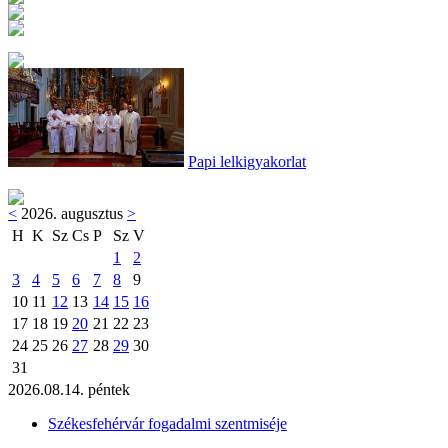
Papi lelkigyakorlat
<
2026. augusztus
>
H
K
Sz
Cs
P
Sz
V
1
2
3
4
5
6
7
8
9
10
11
12
13
14
15
16
17
18
19
20
21
22
23
24
25
26
27
28
29
30
31
2026.08.14. péntek
Székesfehérvár fogadalmi szentmiséje