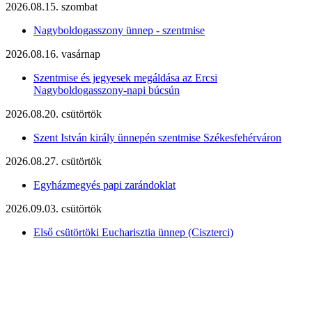
2026.08.15. szombat
Nagyboldogasszony ünnep - szentmise
2026.08.16. vasárnap
Szentmise és jegyesek megáldása az Ercsi
Nagyboldogasszony-napi búcsún
2026.08.20. csütörtök
Szent István király ünnepén szentmise Székesfehérváron
2026.08.27. csütörtök
Egyházmegyés papi zarándoklat
2026.09.03. csütörtök
Első csütörtöki Eucharisztia ünnep (Ciszterci)