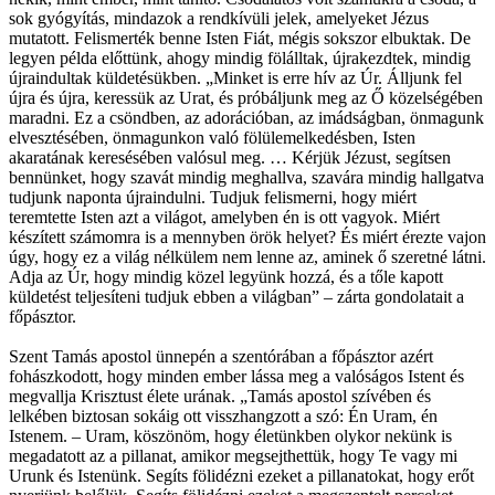
sok gyógyítás, mindazok a rendkívüli jelek, amelyeket Jézus
mutatott. Felismerték benne Isten Fiát, mégis sokszor elbuktak. De
legyen példa előttünk, ahogy mindig fölálltak, újrakezdtek, mindig
újraindultak küldetésükben. „Minket is erre hív az Úr. Álljunk fel
újra és újra, keressük az Urat, és próbáljunk meg az Ő közelségében
maradni. Ez a csöndben, az adorációban, az imádságban, önmagunk
elvesztésében, önmagunkon való fölülemelkedésben, Isten
akaratának keresésében valósul meg. … Kérjük Jézust, segítsen
bennünket, hogy szavát mindig meghallva, szavára mindig hallgatva
tudjunk naponta újraindulni. Tudjuk felismerni, hogy miért
teremtette Isten azt a világot, amelyben én is ott vagyok. Miért
készített számomra is a mennyben örök helyet? És miért érezte vajon
úgy, hogy ez a világ nélkülem nem lenne az, aminek ő szeretné látni.
Adja az Úr, hogy mindig közel legyünk hozzá, és a tőle kapott
küldetést teljesíteni tudjuk ebben a világban” – zárta gondolatait a
főpásztor.
Szent Tamás apostol ünnepén a szentórában a főpásztor azért
fohászkodott, hogy minden ember lássa meg a valóságos Istent és
megvallja Krisztust élete urának. „Tamás apostol szívében és
lelkében biztosan sokáig ott visszhangzott a szó: Én Uram, én
Istenem. – Uram, köszönöm, hogy életünkben olykor nekünk is
megadatott az a pillanat, amikor megsejthettük, hogy Te vagy mi
Urunk és Istenünk. Segíts fölidézni ezeket a pillanatokat, hogy erőt