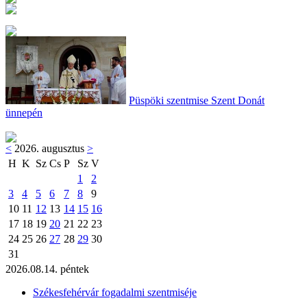
Püspöki szentmise Szent Donát
ünnepén
<
2026. augusztus
>
H
K
Sz
Cs
P
Sz
V
1
2
3
4
5
6
7
8
9
10
11
12
13
14
15
16
17
18
19
20
21
22
23
24
25
26
27
28
29
30
31
2026.08.14. péntek
Székesfehérvár fogadalmi szentmiséje