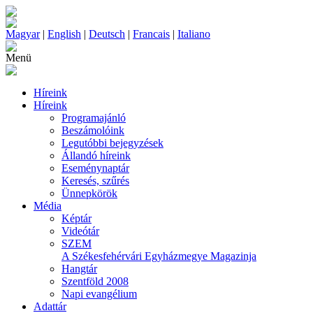
Magyar
|
English
|
Deutsch
|
Francais
|
Italiano
Menü
Híreink
Híreink
Programajánló
Beszámolóink
Legutóbbi bejegyzések
Állandó híreink
Eseménynaptár
Keresés, szűrés
Ünnepkörök
Média
Képtár
Videótár
SZEM
A Székesfehérvári Egyházmegye Magazinja
Hangtár
Szentföld 2008
Napi evangélium
Adattár