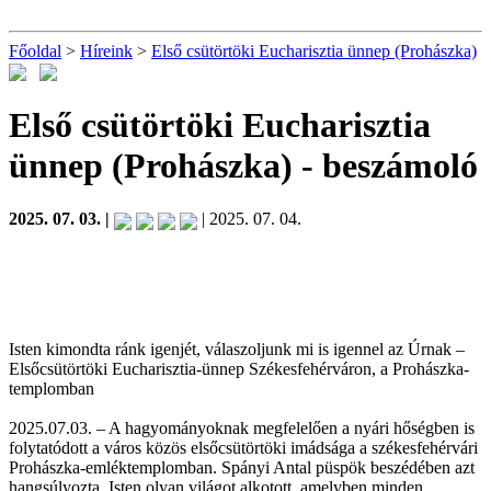
Főoldal
>
Híreink
>
Első csütörtöki Eucharisztia ünnep (Prohászka)
Első csütörtöki Eucharisztia
ünnep (Prohászka)
- beszámoló
2025. 07. 03. |
| 2025. 07. 04.
Isten kimondta ránk igenjét, válaszoljunk mi is igennel az Úrnak –
Elsőcsütörtöki Eucharisztia-ünnep Székesfehérváron, a Prohászka-
templomban
2025.07.03. – A hagyományoknak megfelelően a nyári hőségben is
folytatódott a város közös elsőcsütörtöki imádsága a székesfehérvári
Prohászka-emléktemplomban. Spányi Antal püspök beszédében azt
hangsúlyozta, Isten olyan világot alkotott, amelyben minden