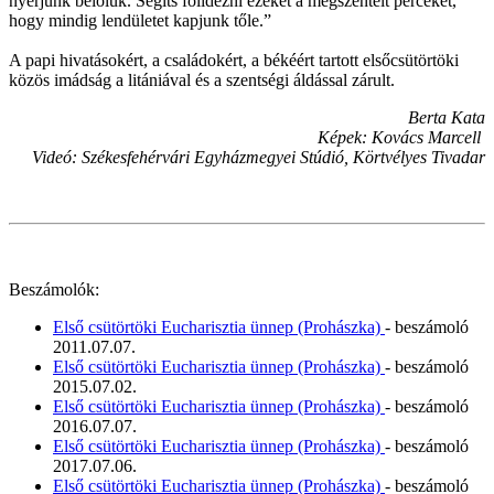
nyerjünk belőlük. Segíts fölidézni ezeket a megszentelt perceket,
hogy mindig lendületet kapjunk tőle.”
A papi hivatásokért, a családokért, a békéért tartott elsőcsütörtöki
közös imádság a litániával és a szentségi áldással zárult.
Berta Kata
Képek: Kovács Marcell
Videó: Székesfehérvári Egyházmegyei Stúdió, Körtvélyes Tivadar
Beszámolók:
Első csütörtöki Eucharisztia ünnep (Prohászka)
- beszámoló
2011.07.07.
Első csütörtöki Eucharisztia ünnep (Prohászka)
- beszámoló
2015.07.02.
Első csütörtöki Eucharisztia ünnep (Prohászka)
- beszámoló
2016.07.07.
Első csütörtöki Eucharisztia ünnep (Prohászka)
- beszámoló
2017.07.06.
Első csütörtöki Eucharisztia ünnep (Prohászka)
- beszámoló