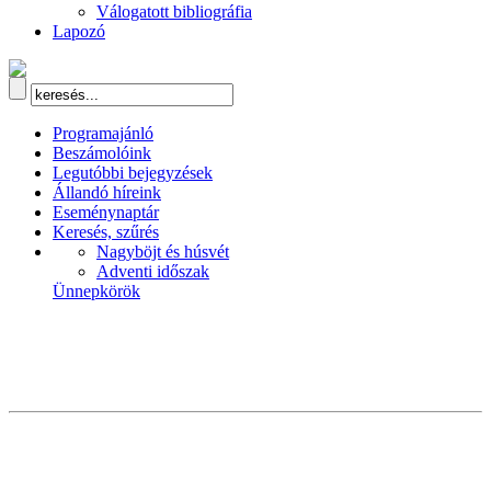
Válogatott bibliográfia
Lapozó
Programajánló
Beszámolóink
Legutóbbi bejegyzések
Állandó híreink
Eseménynaptár
Keresés, szűrés
Nagyböjt és húsvét
Adventi időszak
Ünnepkörök