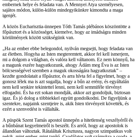
embernek helye és feladata van. A Mennyei Atya személyesen,
sajátos módon, külön-külön mindegyikünkre kimondta a maga
igenjét.
A közös Eucharisztia-ünnepen Tóth Tamás plébános köszöntötte a
főpásztort és a közösséget, kiemelve, hogy az imádságra minden
körülmények között szükségünk van.
„Ha az ember ebbe belegondol, nyilván megsejti, hogy feladata van
az életben. Hogyha az Isten megteremtett, akkor fel kell ismerjem,
mi a dolgom a világban, és valóra kell váltanom. Ez nem könnyű, ha
a magunk eszére hagyatkozunk, ahogy Ádám meg Éva is az Isten
bölcsességével szemben a maguk okosságára hagyatkoztak” –
kezdte gondolatait a főpásztor, és arra hívta fel a figyelmet, hogy a
gonosz lélek ma is azt sugallja, hogy a bűn az erény, és egyáltalán
nem kell senkire tekintettel lenni, nem kell semmiféle törvényt
elfogadni. És ha ezt sokan mondják, akkor azt gondoljuk, biztosan
igaz. És jó dolog a többiekkel együtt gondolkodni. De figyeljünk a
szentekre, napjaink szentjeire is, akik Isten törvényeit követték, és
ezért a szenvedést is vállalták.
A püspök Szent Tamás apostol ünnepén a hitetlenség veszélyéről és
a bűnbánat kegyelmeiről is beszélt. És arról, hogy az apostolok is
állandóan változtak. Rátaláltak Krisztusra, nagyon szimpatikus volt
nekik, mint ember, mint tanító. Csodálatos volt számukra a csoda, a