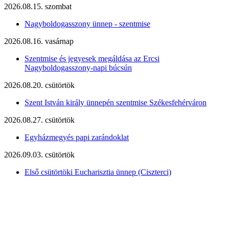
2026.08.15. szombat
Nagyboldogasszony ünnep - szentmise
2026.08.16. vasárnap
Szentmise és jegyesek megáldása az Ercsi
Nagyboldogasszony-napi búcsún
2026.08.20. csütörtök
Szent István király ünnepén szentmise Székesfehérváron
2026.08.27. csütörtök
Egyházmegyés papi zarándoklat
2026.09.03. csütörtök
Első csütörtöki Eucharisztia ünnep (Ciszterci)