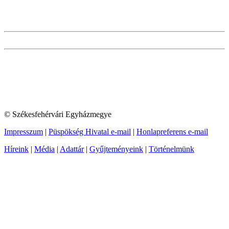
© Székesfehérvári Egyházmegye
Impresszum
|
Püspökség Hivatal e-mail
|
Honlapreferens e-mail
Híreink
|
Média
|
Adattár
|
Gyűjteményeink
|
Történelmünk