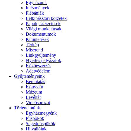
Egyházunk
Intézmények
Plébániák
Lelkipásztori körzetek
Papok, szerzetesek
Világi munkatársak
Dokumentumok
Kitüntetések
Térkép
Miserend
Linkgyűjtemény
Nyertes pályázatok
Közbeszerzés
Adatvédelem
Gyűjteményeink
Bemutatás
Könyvtár
Múzeum
Levéltár
Videósorozat
Történelmünk
Egyházmegyénk
Püspökök
Segédpüspökök
Hitvallóink