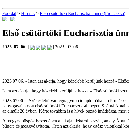
Főoldal
>
Híreink
>
Első csütörtöki Eucharisztia ünnep (Prohászka)
Első csütörtöki Eucharisztia ü
2023. 07. 06. |
| 2023. 07. 06.
2023.07.06. - Isten azt akarja, hogy közelebb kerüljünk hozzá - Első
Isten azt akarja, hogy közelebb kerüljünk hozzá – Elsőcsütörtöki sze
2023.07.06. – Székesfehérvár legnagyobb templomában, a Prohászka-e
papságával tartott elsőcsütörtöki Eucharisztia-ünnepen Spányi Antal
az elmúlt 20 évben. Kérte továbbra is a hívek buzgó imádságát, mert
A megyés püspök beszédében a hit ajándékáról beszélt, amely Ábrahám 
bűneit, és meggyógyította. „Isten azt akarja, hogy egész valónkkal kö