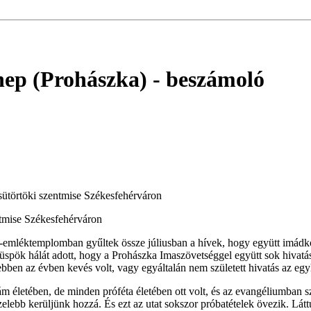
nnep (Prohászka)
- beszámoló
csütörtöki szentmise Székesfehérváron
ntmise Székesfehérváron
mléktemplomban gyűltek össze júliusban a hívek, hogy együtt imádkozz
 püspök hálát adott, hogy a Prohászka Imaszövetséggel együtt sok hiv
 ebben az évben kevés volt, vagy egyáltalán nem született hivatás az 
életében, de minden próféta életében ott volt, és az evangéliumban sze
zelebb kerüljünk hozzá. És ezt az utat sokszor próbatételek övezik. Lát