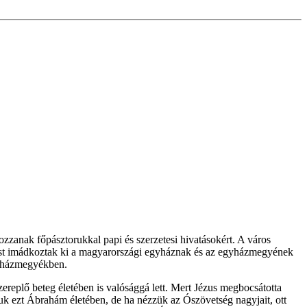
anak főpásztorukkal papi és szerzetesi hivatásokért. A város
atást imádkoztak ki a magyarországi egyháznak és az egyházmegyének
egyházmegyékben.
replő beteg életében is valósággá lett. Mert Jézus megbocsátotta
tuk ezt Ábrahám életében, de ha nézzük az Ószövetség nagyjait, ott