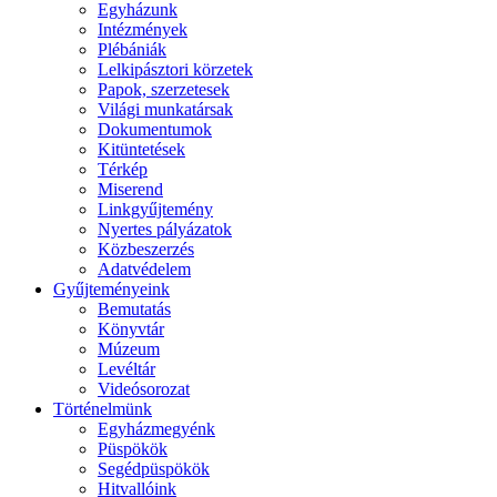
Egyházunk
Intézmények
Plébániák
Lelkipásztori körzetek
Papok, szerzetesek
Világi munkatársak
Dokumentumok
Kitüntetések
Térkép
Miserend
Linkgyűjtemény
Nyertes pályázatok
Közbeszerzés
Adatvédelem
Gyűjteményeink
Bemutatás
Könyvtár
Múzeum
Levéltár
Videósorozat
Történelmünk
Egyházmegyénk
Püspökök
Segédpüspökök
Hitvallóink