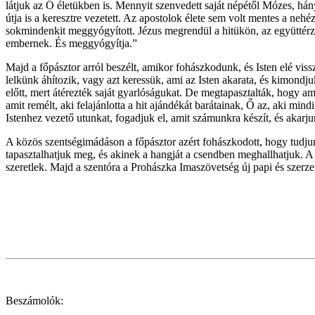
látjuk az Ő életükben is. Mennyit szenvedett saját népétől Mózes, hán
útja is a keresztre vezetett. Az apostolok élete sem volt mentes a neh
sokmindenkit meggyógyított. Jézus megrendül a hitükön, az együttérz
embernek. És meggyógyítja.”
Majd a főpásztor arról beszélt, amikor fohászkodunk, és Isten elé vi
lelkünk áhítozik, vagy azt keressük, ami az Isten akarata, és kimondjuk
előtt, mert átérezték saját gyarlóságukat. De megtapasztalták, hogy a
amit remélt, aki felajánlotta a hit ajándékát barátainak, Ő az, aki mi
Istenhez vezető utunkat, fogadjuk el, amit számunkra készít, és akar
A közös szentségimádáson a főpásztor azért fohászkodott, hogy tudjun
tapasztalhatjuk meg, és akinek a hangját a csendben meghallhatjuk. A 
szeretlek. Majd a szentóra a Prohászka Imaszövetség új papi és szerzete
Beszámolók: