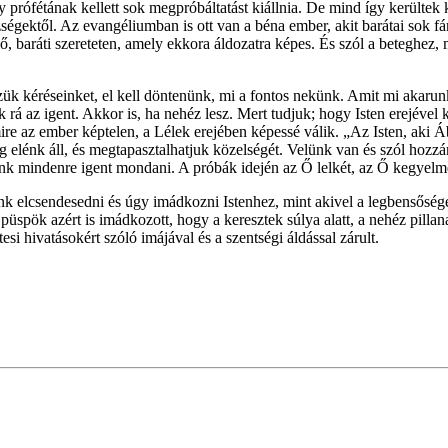
y prófétának kellett sok megpróbáltatást kiállnia. De mind így kerültek 
ézségektől. Az evangéliumban is ott van a béna ember, akit barátai sok f
ő, baráti szereteten, amely ekkora áldozatra képes. És szól a beteghe
sszük kéréseinket, el kell döntenünk, mi a fontos nekünk. Amit mi akar
 rá az igent. Akkor is, ha nehéz lesz. Mert tudjuk; hogy Isten erejével k
mire az ember képtelen, a Lélek erejében képessé válik. „Az Isten, aki 
ndig elénk áll, és megtapasztalhatjuk közelségét. Velünk van és szól hoz
junk mindenre igent mondani. A próbák idején az Ő lelkét, az Ő kegyelm
k elcsendesedni és úgy imádkozni Istenhez, mint akivel a legbensőséges
püspök azért is imádkozott, hogy a keresztek súlya alatt, a nehéz pilla
si hivatásokért szóló imájával és a szentségi áldással zárult.