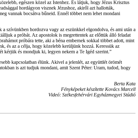
közelebb, egészen közel az Istenhez. És látjuk, hogy Jézus Krisztus
áradsággal hordágyon visznek Jézushoz, akiről azt hallották,
z, meg vannak bocsátva bűneid. Ennél többet nem lehet mondani
unk a szívünkben hordozva vagy az eszünkkel elgondolva, és ami után a
iálljuk a próbát. Az apostolok is megrettentek az előttük álló feladat
Ábrahámot próbára tette, aki a béna embernek sokkal többet adott, mint
zánk, és az a célja, hogy közelebb kerüljünk hozzá. Keressük az
ét kérjük és mondjuk ki, legyen nekem a Te Igéd szerint.”
ebb kapcsolatban élünk. Akivel a jelenlét, az együttlét örömét
natokban is azt tudjuk mondani, amit Szent Péter: Uram, tudod, hogy
Berta Kata
Fényképeket készítette Kovács Marcell
Videó: Székesfehérvári Egyházmegyei Stúdió