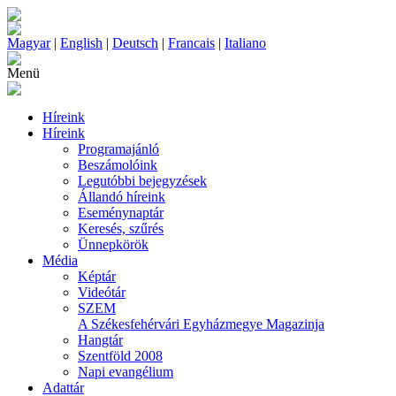
Magyar
|
English
|
Deutsch
|
Francais
|
Italiano
Menü
Híreink
Híreink
Programajánló
Beszámolóink
Legutóbbi bejegyzések
Állandó híreink
Eseménynaptár
Keresés, szűrés
Ünnepkörök
Média
Képtár
Videótár
SZEM
A Székesfehérvári Egyházmegye Magazinja
Hangtár
Szentföld 2008
Napi evangélium
Adattár