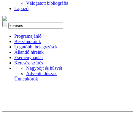
Válogatott bibliográfia
Lapozó
Programajánló
Beszámolóink
Legutóbbi bejegyzések
Állandó híreink
Eseménynaptár
Keresés, szűrés
Nagyböjt és húsvét
Adventi időszak
Ünnepkörök