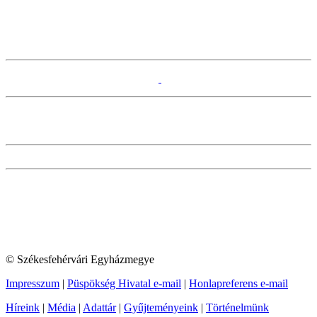
© Székesfehérvári Egyházmegye
Impresszum
|
Püspökség Hivatal e-mail
|
Honlapreferens e-mail
Híreink
|
Média
|
Adattár
|
Gyűjteményeink
|
Történelmünk