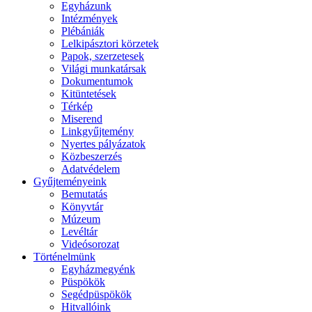
Egyházunk
Intézmények
Plébániák
Lelkipásztori körzetek
Papok, szerzetesek
Világi munkatársak
Dokumentumok
Kitüntetések
Térkép
Miserend
Linkgyűjtemény
Nyertes pályázatok
Közbeszerzés
Adatvédelem
Gyűjteményeink
Bemutatás
Könyvtár
Múzeum
Levéltár
Videósorozat
Történelmünk
Egyházmegyénk
Püspökök
Segédpüspökök
Hitvallóink