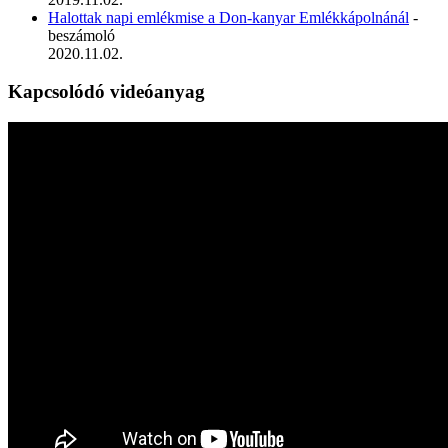
Halottak napi emlékmise a Don-kanyar Emlékkápolnánál
-
beszámoló
2020.11.02.
Kapcsolódó videóanyag