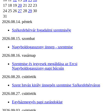
17
18
19
20
21
22
23
24
25
26
27
28
29
30
31
2026.08.14. péntek
Székesfehérvár fogadalmi szentmiséje
2026.08.15. szombat
Nagyboldogasszony ünnep - szentmise
2026.08.16. vasárnap
Szentmise és jegyesek megáldása az Ercsi
Nagyboldogasszony-napi búcsún
2026.08.20. csütörtök
Szent István király ünnepén szentmise Székesfehérváron
2026.08.27. csütörtök
Egyházmegyés papi zarándoklat
2026.09.03. csütörtök