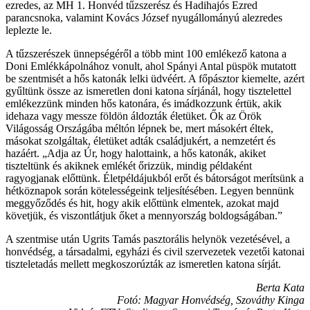
ezredes, az MH 1. Honvéd tűzszerész és Hadihajós Ezred
parancsnoka, valamint Kovács József nyugállományú alezredes
leplezte le.
A tűzszerészek ünnepségéről a több mint 100 emlékező katona a
Doni Emlékkápolnához vonult, ahol Spányi Antal püspök mutatott
be szentmisét a hős katonák lelki üdvéért. A főpásztor kiemelte, azért
gyűltünk össze az ismeretlen doni katona sírjánál, hogy tisztelettel
emlékezzünk minden hős katonára, és imádkozzunk értük, akik
idehaza vagy messze földön áldozták életüket. Ők az Örök
Világosság Országába méltón lépnek be, mert másokért éltek,
másokat szolgáltak, életüket adták családjukért, a nemzetért és
hazáért. „Adja az Úr, hogy halottaink, a hős katonák, akiket
tiszteltünk és akiknek emlékét őrizzük, mindig példaként
ragyogjanak előttünk. Életpéldájukból erőt és bátorságot merítsünk a
hétköznapok során kötelességeink teljesítésében. Legyen bennünk
meggyőződés és hit, hogy akik előttünk elmentek, azokat majd
követjük, és viszontlátjuk őket a mennyország boldogságában.”
A szentmise után Ugrits Tamás pasztorális helynök vezetésével, a
honvédség, a társadalmi, egyházi és civil szervezetek vezetői katonai
tiszteletadás mellett megkoszorúzták az ismeretlen katona sírját.
Berta Kata
Fotó: Magyar Honvédség, Szováthy Kinga