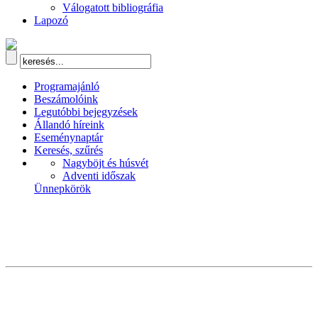
Válogatott bibliográfia
Lapozó
Programajánló
Beszámolóink
Legutóbbi bejegyzések
Állandó híreink
Eseménynaptár
Keresés, szűrés
Nagyböjt és húsvét
Adventi időszak
Ünnepkörök