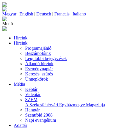
Magyar
|
English
|
Deutsch
|
Francais
|
Italiano
Menü
Híreink
Híreink
Programajánló
Beszámolóink
Legutóbbi bejegyzések
Állandó híreink
Eseménynaptár
Keresés, szűrés
Ünnepkörök
Média
Képtár
Videótár
SZEM
A Székesfehérvári Egyházmegye Magazinja
Hangtár
Szentföld 2008
Napi evangélium
Adattár