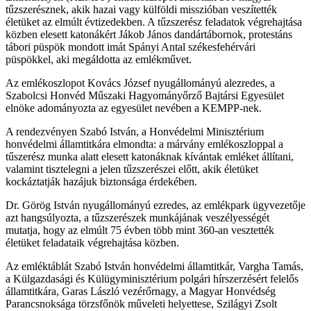
tűzszerésznek, akik hazai vagy külföldi misszióban veszítették
életüket az elmúlt évtizedekben. A tűzszerész feladatok végrehajtása
közben elesett katonákért Jákob János dandártábornok, protestáns
tábori püspök mondott imát Spányi Antal székesfehérvári
püspökkel, aki megáldotta az emlékművet.
Az emlékoszlopot Kovács József nyugállományú alezredes, a
Szabolcsi Honvéd Műszaki Hagyományőrző Bajtársi Egyesület
elnöke adományozta az egyesület nevében a KEMPP-nek.
A rendezvényen Szabó István, a Honvédelmi Minisztérium
honvédelmi államtitkára elmondta: a márvány emlékoszloppal a
tűszerész munka alatt elesett katonáknak kívántak emléket állítani,
valamint tisztelegni a jelen tűzszerészei előtt, akik életüket
kockáztatják hazájuk biztonsága érdekében.
Dr. Görög István nyugállományú ezredes, az emlékpark ügyvezetője
azt hangsúlyozta, a tűzszerészek munkájának veszélyességét
mutatja, hogy az elmúlt 75 évben több mint 360-an vesztették
életüket feladataik végrehajtása közben.
Az emléktáblát Szabó István honvédelmi államtitkár, Vargha Tamás,
a Külgazdasági és Külügyminisztérium polgári hírszerzésért felelős
államtitkára, Garas László vezérőrnagy, a Magyar Honvédség
Parancsnoksága törzsfőnök műveleti helyettese, Szilágyi Zsolt