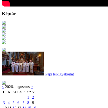
Képtár
Papi lelkigyakorlat
<
2026. augusztus
>
H
K
Sz
Cs
P
Sz
V
1
2
3
4
5
6
7
8
9
10
11
12
13
14
15
16