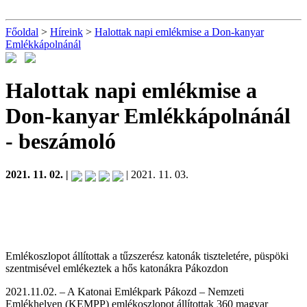
Főoldal
>
Híreink
>
Halottak napi emlékmise a Don-kanyar
Emlékkápolnánál
Halottak napi emlékmise a
Don-kanyar Emlékkápolnánál
- beszámoló
2021. 11. 02. |
| 2021. 11. 03.
Emlékoszlopot állítottak a tűzszerész katonák tiszteletére, püspöki
szentmisével emlékeztek a hős katonákra Pákozdon
2021.11.02. – A Katonai Emlékpark Pákozd – Nemzeti
Emlékhelyen (KEMPP) emlékoszlopot állítottak 360 magyar