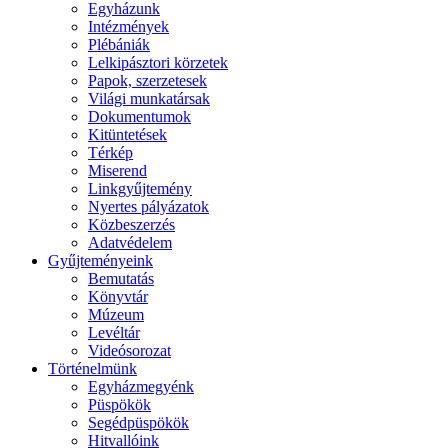
Egyházunk
Intézmények
Plébániák
Lelkipásztori körzetek
Papok, szerzetesek
Világi munkatársak
Dokumentumok
Kitüntetések
Térkép
Miserend
Linkgyűjtemény
Nyertes pályázatok
Közbeszerzés
Adatvédelem
Gyűjteményeink
Bemutatás
Könyvtár
Múzeum
Levéltár
Videósorozat
Történelmünk
Egyházmegyénk
Püspökök
Segédpüspökök
Hitvallóink