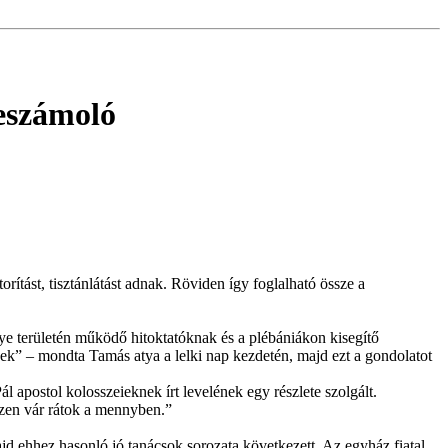
eszámoló
rítást, tisztánlátást adnak. Röviden így foglalható össze a
ye területén működő hitoktatóknak és a plébániákon kisegítő
nek” – mondta Tamás atya a lelki nap kezdetén, majd ezt a gondolatot
Pál apostol kolosszeieknek írt levelének egy részlete szolgált.
észen vár rátok a mennyben.”
ajd ehhez hasonló jó tanácsok sorozata következett. Az egyház fiatal,