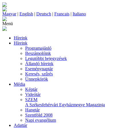
Magyar
|
English
|
Deutsch
|
Francais
|
Italiano
Menü
Híreink
Híreink
Programajánló
Beszámolóink
Legutóbbi bejegyzések
Állandó híreink
Eseménynaptár
Keresés, szűrés
Ünnepkörök
Média
Képtár
Videótár
SZEM
A Székesfehérvári Egyházmegye Magazinja
Hangtár
Szentföld 2008
Napi evangélium
Adattár