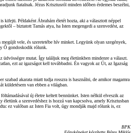
radjunk fiatalnak. Jézus Krisztusról minden időben érdemes beszélni,
kifejti. Példaként Ábrahám életét hozta, aki a választott néppel
égektől – biztatott Tamás atya, ha Isten megengedi a szenvedést, az
n megújít vele, és szeretetébe hív minket. Legyünk olyan szegények,
ogy Ő gondoskodik rólunk.
 az üdvösségre mutat. Így találjuk meg életünkben mindenre a választ.
atlan, ezt az igazságot kell továbbadni. Én vagyok az Út, az Igazság
er szabad akarata miatt tudja rosszra is használni, de amikor magamra
hát küldetésem van ebben a világban.
 föltámadásával új életre keltett bennünket. Isten nélkül elveszik az
ogy életünk a szenvedéshez is hozzá van kapcsolva, amely Krisztusban
ta: ez valóban az Isten Fia volt, úgy mondják majd rólunk is, ez
BPK
Fényképeket készítette Béres Miklós