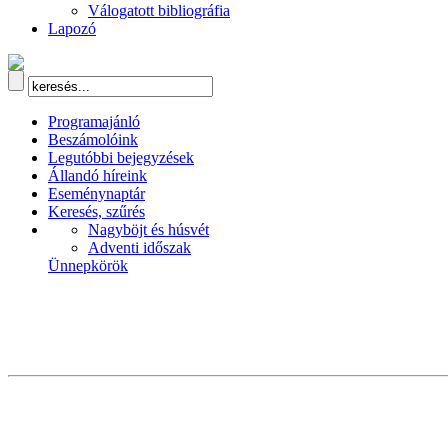
Válogatott bibliográfia
Lapozó
Programajánló
Beszámolóink
Legutóbbi bejegyzések
Állandó híreink
Eseménynaptár
Keresés, szűrés
Nagyböjt és húsvét
Adventi időszak
Ünnepkörök