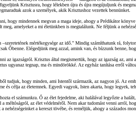
igyeljünk Krisztusra, hogy lélekben újra és újra megújuljunk és megma
gmaradtak azok a személyek, akik Krisztushoz vezettek bennünket.
tani, hogy mindennek megvan a maga ideje, ahogy a Prédikátor könyve is 
at élt meg, amelyeket a mi életünkben is megtalálunk. Ne féljünk a nehézs
ben –szeretetének mértékegysége az idő.” Mindig számíthatunk rá, folyto
t, csak Őbenne. Elégedjünk meg azzal, amink van, és bízzunk benne, h
enni az igazságról. Krisztus által megismertük, hogy az igazság az, ami
ztus ugyanaz tegnap, ma és mindörökké. Az egyház tanítása erről változ
éből tudjuk, hogy minden, ami Istentől származik, az nagyon jó. Az emb
lme és célja az életemnek. Egyedi vagyok, Isten akarta, hogy legyek, te
hozta el számunkra. Ő az élet fejedelme, aki halálával legyőzte a halált,
ől a méltóságról, az élet védelméről. Nem akar tudomást venni arról, h
 a nehézségeinket a kereszt tövébe, és reméljük, ahogy a százados mond