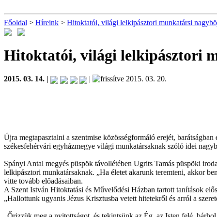
Főoldal
>
Híreink
>
Hitoktatói, világi lelkipásztori munkatársi nagyböj
Hitoktatói, világi lelkipásztori
2015. 03. 14. |
|
2015. 03. 20.
Újra megtapasztalni a szentmise közösségformáló erejét, barátságban eg
székesfehérvári egyházmegye világi munkatársaknak szóló idei nagyböj
Spányi Antal megyés püspök távollétében Ugrits Tamás püspöki irodai
lelkipásztori munkatársaknak. „Ha életet akarunk teremteni, akkor ben
vitte tovább előadásaiban.
A Szent István Hitoktatási és Művelődési Házban tartott tanítások előszö
„Hallottunk ugyanis Jézus Krisztusba vetett hitetekről és arról a sze
„Őrizzük meg a nyitottságot, és tekintsünk az Ég, az Isten felé, bárh