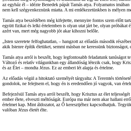
az egyház él – idézte Benedek pápát Tamás atya. Folyamatos imában f
nem kell szégyenkeznünk miatta. A mi emlékezetünkben is mélyen me
Tamás atya beszédében még kifejtette, mennyire fontos szem előtt tar
együtt fizikai és lelki értelemben is olyan utat járt be, olyan próbák
azért van, mert még nagyobb jót akar kihozni belőle.
„Isten szeretete felfoghatatlan, – hangzott az előadás második részé
akik Istenre építik életüket, semmi másban ne keressünk biztonságo
Tamás atya arról is beszélt, hogy legfontosabb feladatunk tanúságot t
Változó és relatív világunkban egy állandóság létezik csak, hogy Kris
és az Élet – mondta Jézus. Ez az emberi lét alapja és értelme.
Az előadás végül a hitoktató személyét tárgyalta: A Teremtés történet
gondolok, ne felejtsem el, hogy én is eredendően jó vagyok, van érte
Befejezésül Tamás atya arról beszélt, hogy Krisztus az élet teljességét 
ember élete, elveszti méltóságát. Európa ma már nem akar hallani err
értelmet kap. Mint áldozatot, az Ő keresztjéhez kapcsolhatjuk. Tegyük
valóban Jézus életét élte.