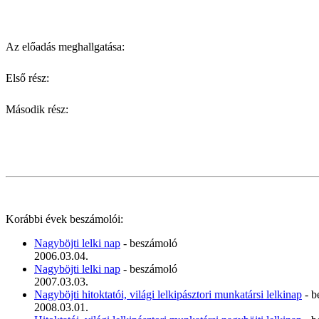
Az előadás meghallgatása:
Első rész:
Második rész:
Korábbi évek beszámolói:
Nagyböjti lelki nap
- beszámoló
2006.03.04.
Nagyböjti lelki nap
- beszámoló
2007.03.03.
Nagyböjti hitoktatói, világi lelkipásztori munkatársi lelkinap
- b
2008.03.01.