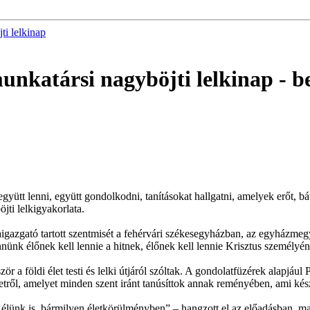
ti lelkinap
 munkatársi nagyböjti lelkinap
- b
yütt lenni, együtt gondolkodni, tanításokat hallgatni, amelyek erőt, báto
ti lelkigyakorlata.
gazgató tartott szentmisét a fehérvári székesegyházban, az egyházmeg
nünk élőnek kell lennie a hitnek, élőnek kell lennie Krisztus személyé
r a földi élet testi és lelki útjáról szóltak. A gondolatfüzérek alapjául 
retetről, amelyet minden szent iránt tanúsíttok annak reményében, ami k
ol élünk is, bármilyen életkörülményben” – hangzott el az előadásban, m