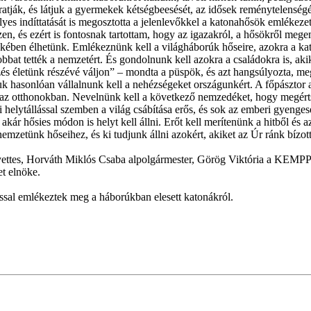
 siratják, és látjuk a gyermekek kétségbeesését, az idősek reménytelen
yes indíttatását is megosztotta a jelenlevőkkel a katonahősök emlékezet
n, és ezért is fontosnak tartottam, hogy az igazakról, a hősökről meg
kében élhetünk. Emlékeznünk kell a világháborúk hőseire, azokra a kato
yobbat tették a nemzetért. És gondolnunk kell azokra a családokra is, akik
zés életünk részévé váljon” – mondta a püspök, és azt hangsúlyozta, meg 
juk hasonlóan vállalnunk kell a nehézségeket országunkért. A főpásztor a
 az otthonokban. Nevelnünk kell a következő nemzedéket, hogy megértsék
 helytállással szemben a világ csábítása erős, és sok az emberi gyengesé
kár hősies módon is helyt kell állni. Erőt kell merítenünk a hitből és 
zetünk hőseihez, és ki tudjunk állni azokért, akiket az Úr ránk bízott
ettes, Horváth Miklós Csaba alpolgármester, Görög Viktória a KEMPP 
t elnöke.
sal emlékeztek meg a háborúkban elesett katonákról.