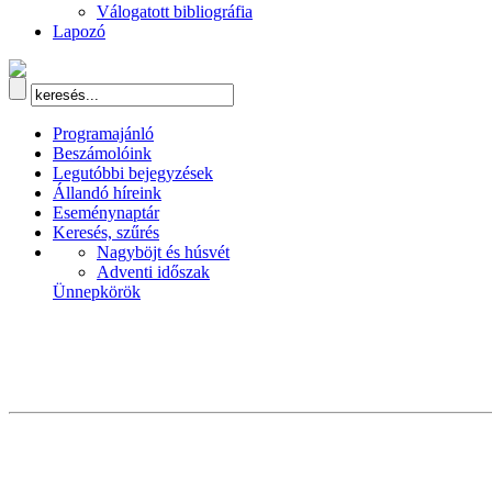
Válogatott bibliográfia
Lapozó
Programajánló
Beszámolóink
Legutóbbi bejegyzések
Állandó híreink
Eseménynaptár
Keresés, szűrés
Nagyböjt és húsvét
Adventi időszak
Ünnepkörök