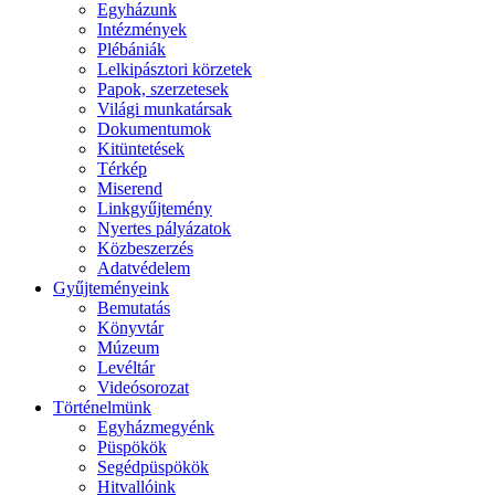
Egyházunk
Intézmények
Plébániák
Lelkipásztori körzetek
Papok, szerzetesek
Világi munkatársak
Dokumentumok
Kitüntetések
Térkép
Miserend
Linkgyűjtemény
Nyertes pályázatok
Közbeszerzés
Adatvédelem
Gyűjteményeink
Bemutatás
Könyvtár
Múzeum
Levéltár
Videósorozat
Történelmünk
Egyházmegyénk
Püspökök
Segédpüspökök
Hitvallóink