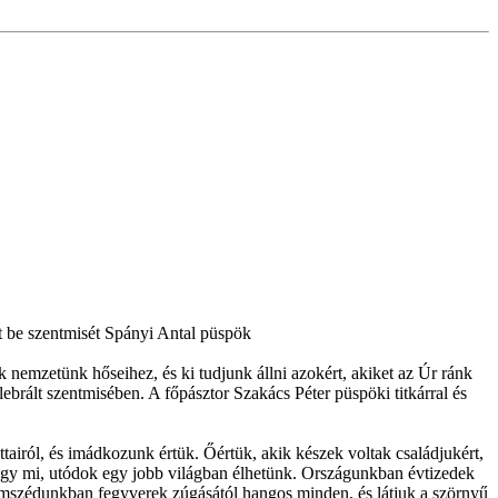
 be szentmisét Spányi Antal püspök
nemzetünk hőseihez, és ki tudjunk állni azokért, akiket az Úr ránk
rált szentmisében. A főpásztor Szakács Péter püspöki titkárral és
airól, és imádkozunk értük. Őértük, akik készek voltak családjukért,
 hogy mi, utódok egy jobb világban élhetünk. Országunkban évtizedek
zomszédunkban fegyverek zúgásától hangos minden, és látjuk a szörnyű