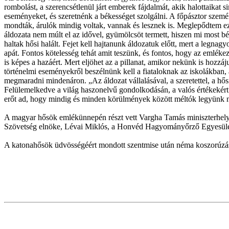
rombolást, a szerencsétlenül járt emberek fájdalmát, akik halottaikat
eseményeket, és szeretnénk a békességet szolgálni. A főpásztor személ
mondták, árulók mindig voltak, vannak és lesznek is. Meglepődtem eze
áldozata nem múlt el az idővel, gyümölcsöt termett, hiszen mi most bé
haltak hősi halált. Fejet kell hajtanunk áldozatuk előtt, mert a legnag
apát. Fontos kötelesség tehát amit teszünk, és fontos, hogy az emléke
is képes a hazáért. Mert eljöhet az a pillanat, amikor nekünk is hozzá
történelmi eseményekről beszélnünk kell a fiataloknak az iskolákban,
megmaradni mindenáron. „Az áldozat vállalásával, a szeretettel, a hősi
Felülemelkedve a világ haszonelvű gondolkodásán, a valós értékekért a
erőt ad, hogy mindig és minden körülmények között méltók legyünk nem
A magyar hősök emlékünnepén részt vett Vargha Tamás miniszterhely
Szövetség elnöke, Lévai Miklós, a Honvéd Hagyományőrző Egyesüle
A katonahősök üdvösségéért mondott szentmise után néma koszorúzás