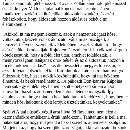
Tamás kanonok, plébánossal, Kovács Zoltán kanonok, plébánossal
és Lindmayer Miklós káplánnal koncelebrált szentmisében
imádkozott azokért, akik életüket áldozták hazánkért, és azért
fohászkodott, hogy áldozatuk hozzon áldást és békét a mi
életünkben is.
„Akikről itt ma megemlékezünk, azok a nemzetnek igazi hősei
voltak, akik készek voltak áldozatot vállalni az országért, a
nemzetért. Övéik, szeretteik védelmében készek voltak arra, hogy
akár életüket is odaadják. Rájuk emlékezni, értük imádkozni sürgető
kötelességünk, hogy a földi élet után, amelyet föláldoztak, a
mennyországban találjanak örök békét, és az ő áldozatuk hozzon a
mi életünkben is áldást” – kezdte beszédét a megyés főpásztor, és
azzal folytatta; tisztelettel kell fordulnunk a katonasírokban nyugvó
áldozatok felé, hiszen nekik köszönhetjük, hogy mi ma békében
élhetünk, és békét remélhetünk. „A pákozdi Don-kanyar Kápolna
nemcsak egy emlékhely, hanem az itt elhelyezett sírban a Don-
kanyarból hazahozott ismeretlen katona teteme nyugszik. Így
alkalmas arra, hogy minden hősi halottunkat ideidézzük, hogy benne
minden hősi halottunk előtt lerójuk tiszteletünket, kegyeletünket.”
Spányi Antal püspök végül arra hívta fel figyelmet, nem elég a
katonahősökre emlékezni, értük imádkozni. Tanítanunk is kell a mai
fiatalokat arra, hogy mit jelent a hazát szeretni, a nemzetet szolgálni.
Mit jelent az, hogy ha szeretjük az országot, akkor áldozatot hozunk