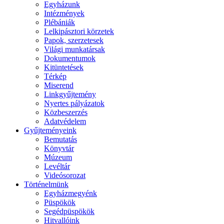
Egyházunk
Intézmények
Plébániák
Lelkipásztori körzetek
Papok, szerzetesek
Világi munkatársak
Dokumentumok
Kitüntetések
Térkép
Miserend
Linkgyűjtemény
Nyertes pályázatok
Közbeszerzés
Adatvédelem
Gyűjteményeink
Bemutatás
Könyvtár
Múzeum
Levéltár
Videósorozat
Történelmünk
Egyházmegyénk
Püspökök
Segédpüspökök
Hitvallóink