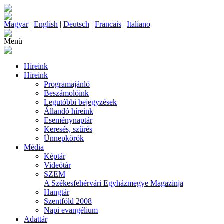
Magyar
|
English
|
Deutsch
|
Francais
|
Italiano
Menü
Híreink
Híreink
Programajánló
Beszámolóink
Legutóbbi bejegyzések
Állandó híreink
Eseménynaptár
Keresés, szűrés
Ünnepkörök
Média
Képtár
Videótár
SZEM
A Székesfehérvári Egyházmegye Magazinja
Hangtár
Szentföld 2008
Napi evangélium
Adattár