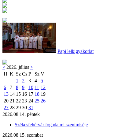
Papi lelkigyakorlat
<
2026. július
>
H
K
Sz
Cs
P
Sz
V
1
2
3
4
5
6
7
8
9
10
11
12
13
14
15
16
17
18
19
20
21
22
23
24
25
26
27
28
29
30
31
2026.08.14. péntek
Székesfehérvár fogadalmi szentmiséje
2026.08.15. szombat