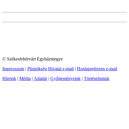
© Székesfehérvári Egyházmegye
Impresszum
|
Püspökség Hivatal e-mail
|
Honlapreferens e-mail
Híreink
|
Média
|
Adattár
|
Gyűjteményeink
|
Történelmünk