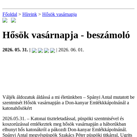
Főoldal
>
Híreink
>
Hősök vasárnapja
Hősök vasárnapja
- beszámoló
2026. 05. 31. |
| 2026. 06. 01.
Váljék áldozatuk áldássá a mi életünkben – Spányi Antal mutatott be
szentmisét Hősök vasárnapján a Don-kanyar Emlékkkápolnánál a
katonahősökért
2026.05.31. – Katonai tiszteletadással, püspöki szentmisével és
koszorúzással emlékeztek meg hősök vasárnapján a háborúkban
elhunyt hős katonákról a pákozdi Don-kanyar Emlékkápolnánál.
Spányi Antal megyéspüspök Szakács Péter püspöki titkárral, Ugrits