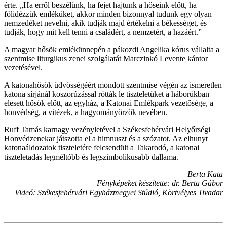
érte. „Ha erről beszélünk, ha fejet hajtunk a hőseink előtt, ha
fölidézzük emléküket, akkor minden bizonnyal tudunk egy olyan
nemzedéket nevelni, akik tudják majd értékelni a békességet, és
tudják, hogy mit kell tenni a családért, a nemzetért, a hazáért.”
A magyar hősök emlékünnepén a pákozdi Angelika kórus vállalta a
szentmise liturgikus zenei szolgálatát Marczinkó Levente kántor
vezetésével.
A katonahősök üdvösségéért mondott szentmise végén az ismeretlen
katona sírjánál koszorúzással rótták le tiszteletüket a háborúkban
elesett hősök előtt, az egyház, a Katonai Emlékpark vezetősége, a
honvédség, a vitézek, a hagyományőrzők nevében.
Ruff Tamás karnagy vezényletével a Székesfehérvári Helyőrségi
Honvédzenekar játszotta el a himnuszt és a szózatot. Az elhunyt
katonaáldozatok tiszteletére felcsendült a Takarodó, a katonai
tiszteletadás legméltóbb és legszimbolikusabb dallama.
Berta Kata
Fényképeket készítette: dr. Berta Gábor
Videó: Székesfehérvári Egyházmegyei Stúdió, Körtvélyes Tivadar