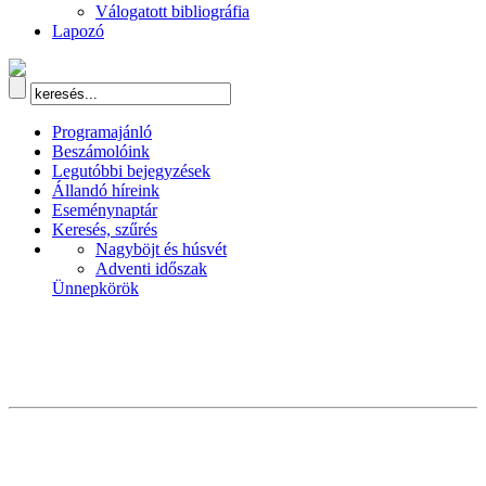
Válogatott bibliográfia
Lapozó
Programajánló
Beszámolóink
Legutóbbi bejegyzések
Állandó híreink
Eseménynaptár
Keresés, szűrés
Nagyböjt és húsvét
Adventi időszak
Ünnepkörök