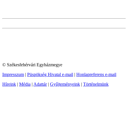
© Székesfehérvári Egyházmegye
Impresszum
|
Püspökség Hivatal e-mail
|
Honlapreferens e-mail
Híreink
|
Média
|
Adattár
|
Gyűjteményeink
|
Történelmünk