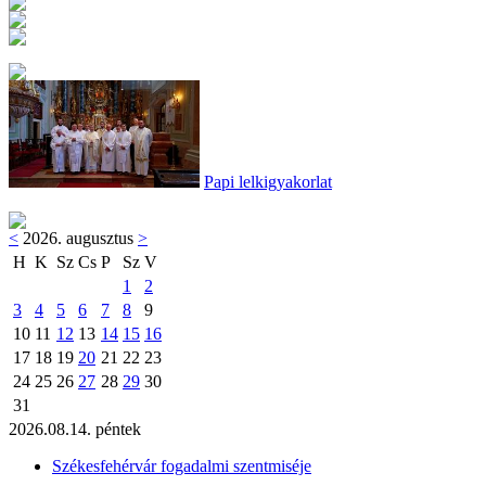
Papi lelkigyakorlat
<
2026. augusztus
>
H
K
Sz
Cs
P
Sz
V
1
2
3
4
5
6
7
8
9
10
11
12
13
14
15
16
17
18
19
20
21
22
23
24
25
26
27
28
29
30
31
2026.08.14. péntek
Székesfehérvár fogadalmi szentmiséje