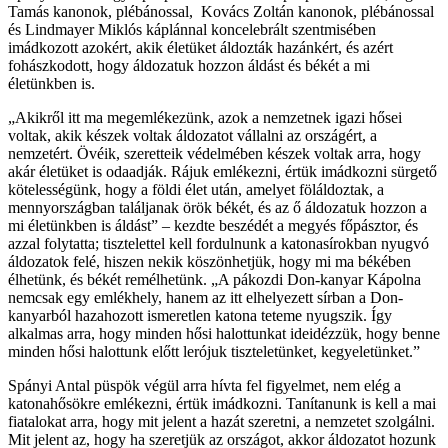
Tamás kanonok, plébánossal, Kovács Zoltán kanonok, plébánossal
és Lindmayer Miklós káplánnal koncelebrált szentmisében
imádkozott azokért, akik életüket áldozták hazánkért, és azért
fohászkodott, hogy áldozatuk hozzon áldást és békét a mi
életünkben is.
„Akikről itt ma megemlékezünk, azok a nemzetnek igazi hősei
voltak, akik készek voltak áldozatot vállalni az országért, a
nemzetért. Övéik, szeretteik védelmében készek voltak arra, hogy
akár életüket is odaadják. Rájuk emlékezni, értük imádkozni sürgető
kötelességünk, hogy a földi élet után, amelyet föláldoztak, a
mennyországban találjanak örök békét, és az ő áldozatuk hozzon a
mi életünkben is áldást” – kezdte beszédét a megyés főpásztor, és
azzal folytatta; tisztelettel kell fordulnunk a katonasírokban nyugvó
áldozatok felé, hiszen nekik köszönhetjük, hogy mi ma békében
élhetünk, és békét remélhetünk. „A pákozdi Don-kanyar Kápolna
nemcsak egy emlékhely, hanem az itt elhelyezett sírban a Don-
kanyarból hazahozott ismeretlen katona teteme nyugszik. Így
alkalmas arra, hogy minden hősi halottunkat ideidézzük, hogy benne
minden hősi halottunk előtt lerójuk tiszteletünket, kegyeletünket.”
Spányi Antal püspök végül arra hívta fel figyelmet, nem elég a
katonahősökre emlékezni, értük imádkozni. Tanítanunk is kell a mai
fiatalokat arra, hogy mit jelent a hazát szeretni, a nemzetet szolgálni.
Mit jelent az, hogy ha szeretjük az országot, akkor áldozatot hozunk