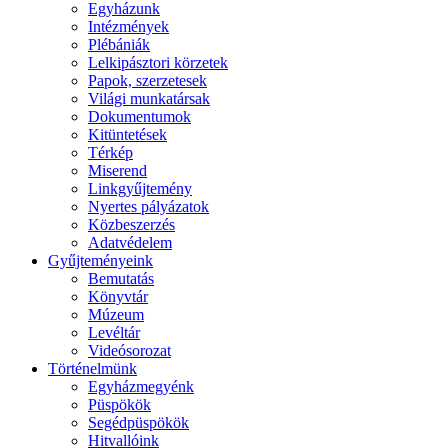
Egyházunk
Intézmények
Plébániák
Lelkipásztori körzetek
Papok, szerzetesek
Világi munkatársak
Dokumentumok
Kitüntetések
Térkép
Miserend
Linkgyűjtemény
Nyertes pályázatok
Közbeszerzés
Adatvédelem
Gyűjteményeink
Bemutatás
Könyvtár
Múzeum
Levéltár
Videósorozat
Történelmünk
Egyházmegyénk
Püspökök
Segédpüspökök
Hitvallóink