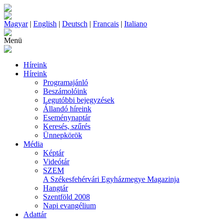
Magyar
|
English
|
Deutsch
|
Francais
|
Italiano
Menü
Híreink
Híreink
Programajánló
Beszámolóink
Legutóbbi bejegyzések
Állandó híreink
Eseménynaptár
Keresés, szűrés
Ünnepkörök
Média
Képtár
Videótár
SZEM
A Székesfehérvári Egyházmegye Magazinja
Hangtár
Szentföld 2008
Napi evangélium
Adattár