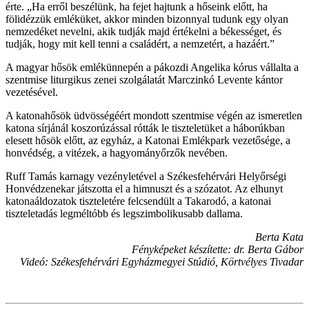
érte. „Ha erről beszélünk, ha fejet hajtunk a hőseink előtt, ha
fölidézzük emléküket, akkor minden bizonnyal tudunk egy olyan
nemzedéket nevelni, akik tudják majd értékelni a békességet, és
tudják, hogy mit kell tenni a családért, a nemzetért, a hazáért.”
A magyar hősök emlékünnepén a pákozdi Angelika kórus vállalta a
szentmise liturgikus zenei szolgálatát Marczinkó Levente kántor
vezetésével.
A katonahősök üdvösségéért mondott szentmise végén az ismeretlen
katona sírjánál koszorúzással rótták le tiszteletüket a háborúkban
elesett hősök előtt, az egyház, a Katonai Emlékpark vezetősége, a
honvédség, a vitézek, a hagyományőrzők nevében.
Ruff Tamás karnagy vezényletével a Székesfehérvári Helyőrségi
Honvédzenekar játszotta el a himnuszt és a szózatot. Az elhunyt
katonaáldozatok tiszteletére felcsendült a Takarodó, a katonai
tiszteletadás legméltóbb és legszimbolikusabb dallama.
Berta Kata
Fényképeket készítette: dr. Berta Gábor
Videó: Székesfehérvári Egyházmegyei Stúdió, Körtvélyes Tivadar