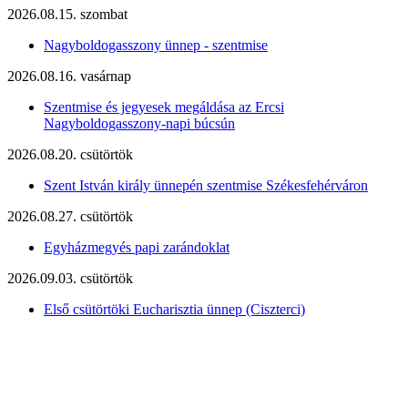
2026.08.15. szombat
Nagyboldogasszony ünnep - szentmise
2026.08.16. vasárnap
Szentmise és jegyesek megáldása az Ercsi
Nagyboldogasszony-napi búcsún
2026.08.20. csütörtök
Szent István király ünnepén szentmise Székesfehérváron
2026.08.27. csütörtök
Egyházmegyés papi zarándoklat
2026.09.03. csütörtök
Első csütörtöki Eucharisztia ünnep (Ciszterci)