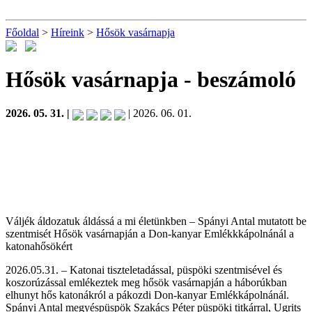
Főoldal
>
Híreink
>
Hősök vasárnapja
Hősök vasárnapja
- beszámoló
2026. 05. 31. |
| 2026. 06. 01.
Váljék áldozatuk áldássá a mi életünkben – Spányi Antal mutatott be
szentmisét Hősök vasárnapján a Don-kanyar Emlékkkápolnánál a
katonahősökért
2026.05.31. – Katonai tiszteletadással, püspöki szentmisével és
koszorúzással emlékeztek meg hősök vasárnapján a háborúkban
elhunyt hős katonákról a pákozdi Don-kanyar Emlékkápolnánál.
Spányi Antal megyéspüspök Szakács Péter püspöki titkárral, Ugrits