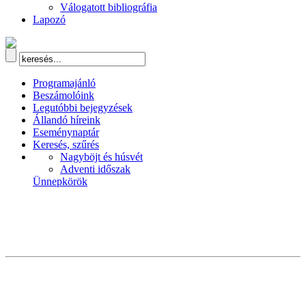
Válogatott bibliográfia
Lapozó
Programajánló
Beszámolóink
Legutóbbi bejegyzések
Állandó híreink
Eseménynaptár
Keresés, szűrés
Nagyböjt és húsvét
Adventi időszak
Ünnepkörök