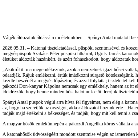
Váljék áldozatuk áldássá a mi életünkben – Spányi Antal mutatott b
2026.05.31. – Katonai tiszteletadással, püspöki szentmisével és ko
megyéspüspök Szakács Péter püspöki titkárral, Ugrits Tamás kanonok
életüket áldozták hazánkért, és azért fohászkodott, hogy áldozatuk hoz
„Akikről itt ma megemlékezünk, azok a nemzetnek igazi hősei voltak, a
odaadják. Rájuk emlékezni, értük imádkozni sürgető kötelességünk, hog
kezdte beszédét a megyés főpásztor, és azzal folytatta; tisztelettel 
pákozdi Don-kanyar Kápolna nemcsak egy emlékhely, hanem az itt elhe
ideidézzük, hogy benne minden hősi halottunk előtt lerójuk tiszteletü
Spányi Antal püspök végül arra hívta fel figyelmet, nem elég a katonahő
az, hogy ha szeretjük az országot, akkor áldozatot hozunk érte. „Ha e
tudják majd értékelni a békességet, és tudják, hogy mit kell tenni a csa
A magyar hősök emlékünnepén a pákozdi Angelika kórus vállalta a sze
A katonahősök üdvösségéért mondott szentmise végén az ismeretlen kato