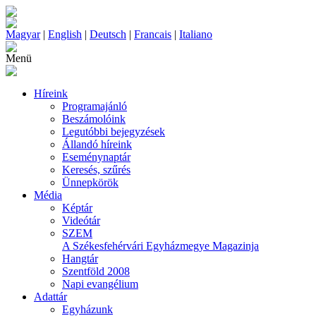
Magyar
|
English
|
Deutsch
|
Francais
|
Italiano
Menü
Híreink
Programajánló
Beszámolóink
Legutóbbi bejegyzések
Állandó híreink
Eseménynaptár
Keresés, szűrés
Ünnepkörök
Média
Képtár
Videótár
SZEM
A Székesfehérvári Egyházmegye Magazinja
Hangtár
Szentföld 2008
Napi evangélium
Adattár
Egyházunk