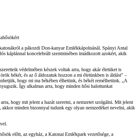
nahősökért
s katonákról a pákozdi Don-kanyar Emlékkápolnánál. Spányi Antal
ós káplánnal koncelebrált szentmisében imádkozott azokért, akik
szeretteik védelmében készek voltak arra, hogy akár életüket is
örök békét, és az ő áldozatuk hozzon a mi életünkben is áldást” –
öszönhetjük, hogy mi ma békében élhetünk, és békét remélhetünk. „A
yugszik. Így alkalmas arra, hogy minden hősi halottunkat
ra, hogy mit jelent a hazát szeretni, a nemzetet szolgálni. Mit jelent
ket, akkor minden bizonnyal tudunk egy olyan nemzedéket nevelni, akik
vel.
 hősök előtt, az egyház, a Katonai Emlékpark vezetősége, a