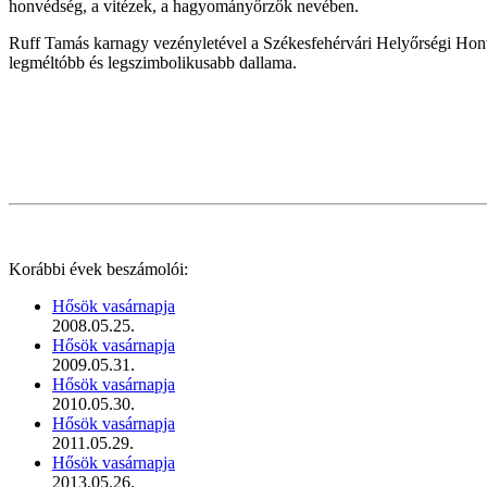
honvédség, a vitézek, a hagyományőrzők nevében.
Ruff Tamás karnagy vezényletével a Székesfehérvári Helyőrségi Honvédz
legméltóbb és legszimbolikusabb dallama.
Korábbi évek beszámolói:
Hősök vasárnapja
2008.05.25.
Hősök vasárnapja
2009.05.31.
Hősök vasárnapja
2010.05.30.
Hősök vasárnapja
2011.05.29.
Hősök vasárnapja
2013.05.26.