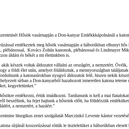
e szentmisét Hősök vasárnapján a Don-kanyar Emlékkkápolnánál a kato
szorúzással emlékeztek meg hősök vasárnapján a háborúkban elhunyt hő
, plébánossal, Kovács Zoltán kanonok, plébánossal és Lindmayer Mikl
zon áldást és békét a mi életünkben is.
kik készek voltak áldozatot vállalni az országért, a nemzetért. Övéik, 
y a földi élet után, amelyet föláldoztak, a mennyországban találjanak 
kell fordulnunk a katonasírokban nyugvó áldozatok felé, hiszen nekik k
lyezett sírban a Don-kanyarból hazahozott ismeretlen katona teteme n
nket, kegyeletünket.”
sökre emlékezni, értük imádkozni. Tanítanunk is kell a mai fiatalokat ar
rről beszélünk, ha fejet hajtunk a hőseink előtt, ha fölidézzük emlékü
ládért, a nemzetért, a hazáért.”
ntmise liturgikus zenei szolgálatát Marczinkó Levente kántor vezetésé
na sírjánál koszorúzással rótták le tiszteletüket a háborúkban elesett