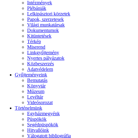
Intézmények
Plébániák
Lelkipásztori körzetek
Papok, szerzetesek
Világi munkatársak
Dokumentumok
Kitüntetések
Térkép
Miserend
Linkgyűjtemény
Nyertes pályázatok
Közbeszerzés
Adatvédelem
Gyűjteményeink
Bemutatás
Könyvtár
Múzeum
Levéltár
Videósorozat
Történelmünk
Egyházmegyénk
Püspökök
Segédpüspökök
Hitvallóink
Válogatott bibliográfia