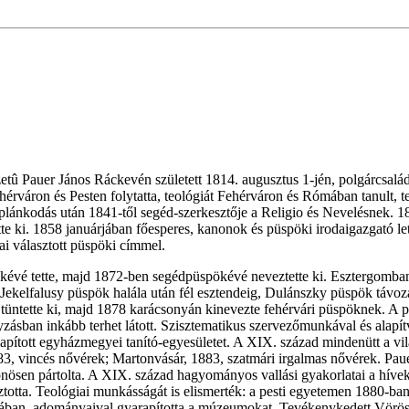
etû Pauer János Ráckevén született 1814. augusztus 1-jén, polgárcsalá
érváron és Pesten folytatta, teológiát Fehérváron és Rómában tanult, t
áplánkodás után 1841-től segéd-szerkesztője a Religio és Nevelésnek. 18
te ki. 1858 januárjában főesperes, kanonok és püspöki irodaigazgató lett
ai választott püspöki címmel.
évé tette, majd 1872-ben segédpüspökévé neveztette ki. Esztergomban
. Jekelfalusy püspök halála után fél esztendeig, Dulánszky püspök táv
üntette ki, majd 1878 karácsonyán kinevezte fehérvári
püspöknek. A pá
yzásban inkább terhet látott. Szisztematikus szervezőmunkával és alapí
lapított egyházmegyei tanító-egyesületet. A XIX. század mindenütt a vil
83, vincés nővérek; Martonvásár, 1883, szatmári irgalmas
nővérek. Paue
lönösen pártolta. A XIX. század hagyományos vallási gyakorlatai a hív
otta. Teológiai munkásságát is elismerték: a pesti egyetemen 1880-ban t
sában, adományaival gyarapította a múzeumokat. Tevékenykedett Vörös