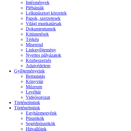
Intézmények
Plébániák
Lelkipásztori körzetek
Papok, szerzetesek
Világi munkatársak
Dokumentumok
Kitüntetések
Térkép
Miserend
Linkgyűjtemény
Nyertes pályázatok
Közbeszerzés
Adatvédelem
Gyűjteményeink
Bemutatás
Könyvtár
Múzeum
Levéltár
Videósorozat
Történelmünk
Történelmünk
Egyházmegyénk
Püspökök
Segédpüspökök
Hitvallóink