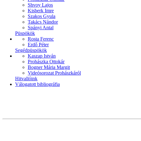
Shvoy Lajos
Kisberk Imre
Szakos Gyula
Takács Nándor
Spányi Antal
Püspökök
Rosta Ferenc
Erdő Péter
Segédpüspökök
Kaszap István
Prohászka Ottokár
Bogner Mária Margit
Videósorozat Prohászkáról
Hitvallóink
Válogatott bibliográfia