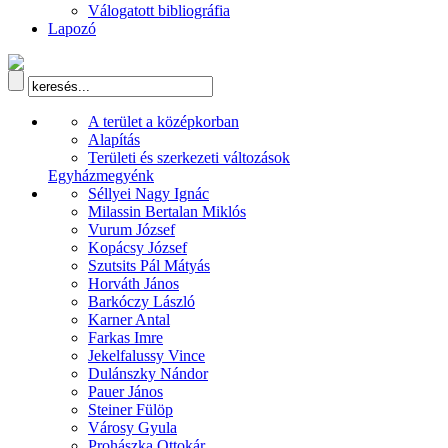
Válogatott bibliográfia
Lapozó
A terület a középkorban
Alapítás
Területi és szerkezeti változások
Egyházmegyénk
Séllyei Nagy Ignác
Milassin Bertalan Miklós
Vurum József
Kopácsy József
Szutsits Pál Mátyás
Horváth János
Barkóczy László
Karner Antal
Farkas Imre
Jekelfalussy Vince
Dulánszky Nándor
Pauer János
Steiner Fülöp
Városy Gyula
Prohászka Ottokár