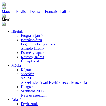
Magyar
|
English
|
Deutsch
|
Francais
|
Italiano
Menü
Híreink
Programajánló
Beszámolóink
Legutóbbi bejegyzések
Állandó híreink
Eseménynaptár
Keresés, szűrés
Ünnepkörök
Média
Képtár
Videótár
SZEM
A Székesfehérvári Egyházmegye Magazinja
Hangtár
Szentföld 2008
Napi evangélium
Adattár
Egyházunk