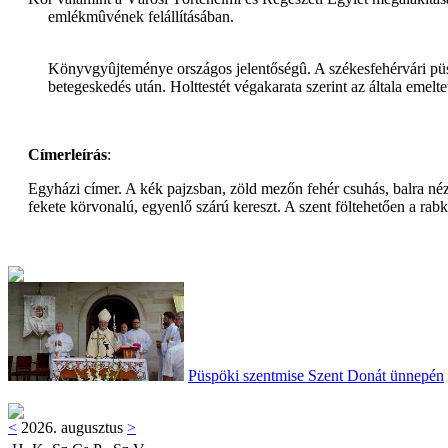
emlékmûvének felállításában.
Könyvgyûjteménye országos jelentőségû. A székesfehérvári p
betegeskedés után. Holttestét végakarata szerint az általa emel
Címerleírás
:
Egyházi címer. A kék pajzsban, zöld mezőn fehér csuhás, balra néző 
fekete körvonalú, egyenlő szárú kereszt. A szent föltehetően a rabki
Püspöki szentmise Szent Donát ünnepén
<
2026. augusztus
>