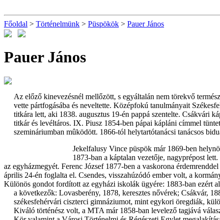
Főoldal
>
Történelmünk
>
Püspökök
>
Pauer János
Pauer János
Az előző kinevezésnél mellőzött, s egyáltalán nem törekvő termész
vette pártfogásába és neveltette. Középfokú tanulmányait Székesfeh
titkára lett, aki 1838. augusztus 19-én pappá szentelte. Csákvári k
titkár és levéltáros. IX. Piusz 1854-ben pápai kápláni címmel tüntet
szemináriumban mûködött. 1866-tól helytartótanácsi tanácsos bidu
Jekelfalusy Vince püspök már 1869-ben helynök
1873-ban a káptalan vezetője, nagyprépost lett
az egyházmegyét. Ferenc József 1877-ben a vaskorona érdemrenddel t
április 24-én foglalta el. Csendes, visszahúzódó ember volt, a kormán
Különös gondot fordított az egyházi iskolák ügyére: 1883-ban ezért a
a következők: Lovasberény, 1878, keresztes nővérek; Csákvár, 18
székesfehérvári ciszterci gimnáziumot, mint egykori öregdiák, kü
Kiváló történész volt, a MTA már 1858-ban levelező tagjává választ
Kör valamint a Városi Történelmi és Régészeti Egylet megalakítá