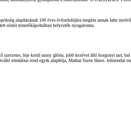
üspökség
alapításának 100 éves évfordulójára megírta annak latin nyelvû
tetett sóstói temetőkápolnában helyezték nyugalomra.
szerzetes, feje körül arany glória, jobb kezével álló horgonyt tart, bal 
váltó trinitárius rend egyik alapítója, Mathai Szent János. Jelmondat nin