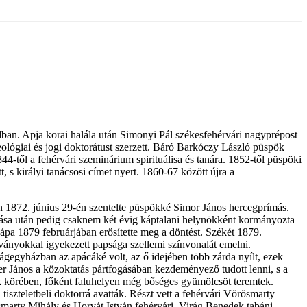
dban. Apja korai halála után Simonyi Pá
l székesfehérvári nagyprépost
eológiai és jogi doktorátust szerzett. Báró Barkóczy László püspök
44-től a fehérvári szeminárium spirituálisa és tanára. 1852-től püspöki
, s királyi tanácsosi címet nyert. 1860-67 között újra a
 1872. június 29-én szentelte püspökké Simor János hercegprímás.
ozása után pedig csaknem két évig káptalani helynökként kormányozta
pa 1879 februárjában erősítette meg a döntést. Székét 1879.
tványokkal igyekezett papsága szellemi színvonalát emelni.
ágegyházban az apácáké volt, az ő idejében több zárda nyílt, ezek
r János a közoktatás pártfogásában kezdeményező tudott lenni, s a
ek körében, főként faluhelyen még bőséges gyümölcsöt teremtek.
iszteletbeli doktorrá avatták. Részt vett a fehérvári Vörösmarty
marty Mihály és Horvát István fehérvári, Virág Benedek tabáni