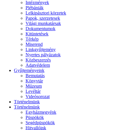
Intézmények
Plébániák
Lelkipásztori körzetek
Papok, szerzetesek
Világi munkatársak
Dokumentumok
Kitüntetések
Térkép
Miserend
Linkgyűjtemény
Nyertes pályázatok
Közbeszerzés
Adatvédelem
Gyűjteményeink
Bemutatás
Könyvtár
Múzeum
Levéltár
Videósorozat
Történelmünk
Történelmünk
Egyházmegyénk
Püspökök
Segédpüspökök
Hitvallóink