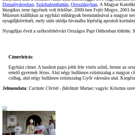
Dunaújvárosban
,
Százhalombattán
,
Oroszlányban
. A Magyar Katolik
liturgikus zene ügyének volt felelőse. 2000-ben Fejér Megye, 2001-b
Múzeum kiállításai az egyházi mûtárgyak bemutatásával a magyar nemze
nyugdíjkérelmét, mely után utódja hivatalba lépéséig apostoli kormán
Nyugdíjas éveit a székesfehérvári Országos Papi Otthonban töltötte.
Címerleírás
:
Egyházi címer. A hasított pajzs jobb fele vörös színû, benne az ors
emelő gyermek Jézus. Alul négy hullámos ezüstszalag a magyar cím
csillag, alul négy hullámos ezüstszalag Győr városára utal. Kiegészí
Jelmondata
:
Caritate Christi - fidelitate M
ariae; vagyis: Krisztus sze