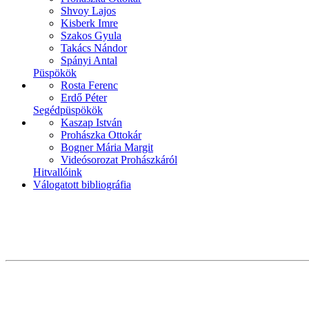
Shvoy Lajos
Kisberk Imre
Szakos Gyula
Takács Nándor
Spányi Antal
Püspökök
Rosta Ferenc
Erdő Péter
Segédpüspökök
Kaszap István
Prohászka Ottokár
Bogner Mária Margit
Videósorozat Prohászkáról
Hitvallóink
Válogatott bibliográfia