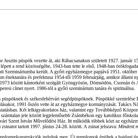
Jusztin püspök vezette át, aki Rábacsanakon született 1927. január 
épett a rend közösségébe, 1943-ban tette le első, 1948-ban örökfogadal
ti Szemináriumba került. A győri egyházmegye papjává 1951. október
um énektanára és prefektusa 1954-től 1959 februárjáig, amikor állami n
-1973 között kántorként szolgált Gyöngyösön, Dömsödön, Csornán és Al
peresi címet nyert. 1986-tól a győri szeminárium tanára és spirituálisa.
es püspöknek és székesfehérvári segédpüspöknek. Püspökké szentelése 
sakor, 1991 őszén vette át az egyházmegye kormányzását. Takács Nán
itoktatásban. Két lelkigyakorlatos ház, valamint egy Továbbképző Közpon
k számtalan jele között legjelentősebb Zsámbékon egy katolikus főisko
rvári Szent István Mûvelődési Ház. Itt mûködik többek közt az egyházm
atot tartott 1997. június 24-28. között. A zsinat jelszava:
Mindent m
 templomrekonstrukciók indultak meg. Új templomok épültek a hajdani úgy