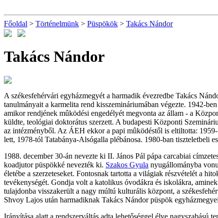
Főoldal
>
Történelmünk
>
Püspökök
>
Takács Nándor
Takács Nándor
A székesfehérvári egyházmegyét a harmadik évezredbe Takács Nándor 
tanulmányait a karmelita rend kisszemináriumában végezte. 1942-ben l
amikor rendjének mûködési engedélyét megvonta az állam - a Közpon
küldte, teológiai doktorátus szerzett. A budapesti Központi Szeminári
az intézményből. Az ÁEH ekkor a papi mûködéstől is eltiltotta: 1959
lett, 1978-tól Tatabánya-Alsógalla plébánosa. 1980-ban tiszteletbeli es
1988. december 30-án nevezte ki II. János Pál pápa carcabiai címzet
koadjutor püspökké nevezték ki.
Szakos Gyula
nyugállományba vonulá
életébe a szerzeteseket. Fontosnak tartotta a világiak részvételét a h
tevékenységét. Gondja volt a katolikus óvodákra és iskolákra, amine
tulajdonba visszakerült a nagy múltú kulturális
központ, a székesfehé
Shvoy Lajos után harmadiknak Takács Nándor püspök egyházmegyei zsin
Irányítása alatt a rendszerváltás adta lehetőséggel élve nagyszabású