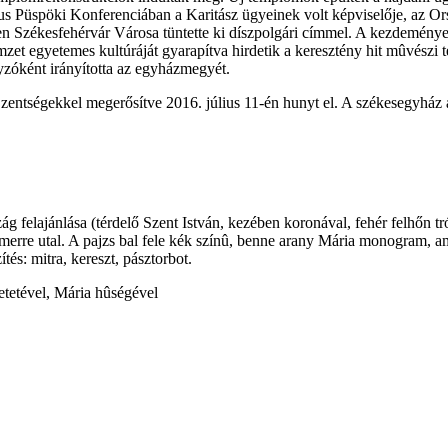
us Püspöki Konferenciában a Karitász ügyeinek volt képviselője, az O
en Székesfehérvár Városa tüntette ki díszpolgári címmel. A kezdemény
t egyetemes kultúráját gyarapítva hirdetik a keresztény hit mûvészi te
yzóként irányította az egyházmegyét.
 Szentségekkel megerősítve 2016. július 11-én hunyt el. A székesegyhá
zág felajánlása (térdelő Szent István, kezében koronával, fehér felhőn 
erre utal. A pajzs bal fele kék színû, benne arany Mária monogram, am
tés: mitra, kereszt, pásztorbot.
retetével, Mária hûségével