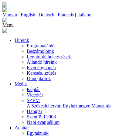
Magyar
|
English
|
Deutsch
|
Francais
|
Italiano
Menü
Híreink
Programajánló
Beszámolóink
Legutóbbi bejegyzések
Állandó híreink
Eseménynaptár
Keresés, szűrés
Ünnepkörök
Média
Képtár
Videótár
SZEM
A Székesfehérvári Egyházmegye Magazinja
Hangtár
Szentföld 2008
Napi evangélium
Adattár
Egyházunk