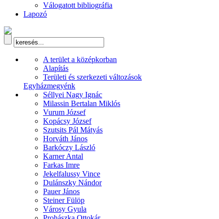
Válogatott bibliográfia
Lapozó
A terület a középkorban
Alapítás
Területi és szerkezeti változások
Egyházmegyénk
Séllyei Nagy Ignác
Milassin Bertalan Miklós
Vurum József
Kopácsy József
Szutsits Pál Mátyás
Horváth János
Barkóczy László
Karner Antal
Farkas Imre
Jekelfalussy Vince
Dulánszky Nándor
Pauer János
Steiner Fülöp
Városy Gyula
Prohászka Ottokár