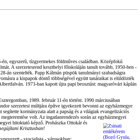
15-én, egyszerû, tízgyermekes földmûves családban. Középfokú
mát. A szerzetesrend keszthelyi főiskoláján tanult tovább, 1950-ben -
 28-án szentelték. Papp Kálmán püspök tanulmányi szabadságra
yomásra a kispapok döntő többségével együtt tanáraikat is elüldözték
bertfalván. 1973-ban kapott újra papi beosztást: magyaróvári káplán
Esztergomban, 1989. február 11-én történt. 1990 márciusában
dor szerzetesi múltjára építve igyekezett bevonni az egyházmegye
t segítette kormányzata alatt a papság és a világiak evangelizációs
la megteremtése volt. Az ingatlanrendezés során az egyházmegyei
egyei hitoktató képző. Prohászka Ottokár és
egújítani Krisztusban!
nevezett - szocialista - városokban: