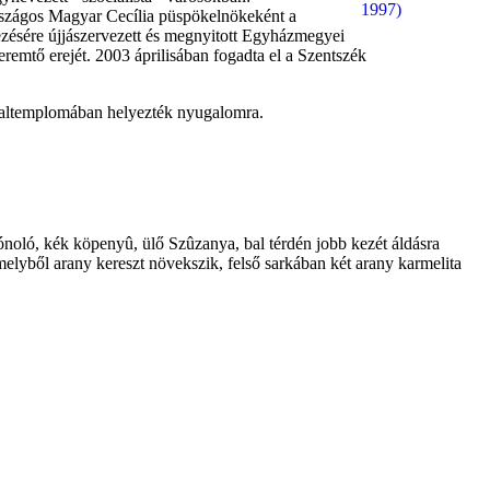
rszágos Magyar Cecília püspökelnökeként a
ezésére újjászervezett és megnyitott Egyházmegyei
remtő erejét. 2003 áprilisában fogadta el a Szentszék
z altemplomában helyezték nyugalomra.
trónoló, kék köpenyû, ülő Szûzanya, bal térdén jobb kezét áldásra
elyből arany kereszt növekszik, felső sarkában két arany karmelita