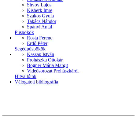
Shvoy Lajos
Kisberk Imre
Szakos Gyula
Takács Nándor
Spányi Antal
Püspökök
Rosta Ferenc
Erdő Péter
Segédpüspökök
Kaszap István
Prohászka Ottokár
Bogner Mária Margit
Videósorozat Prohászkáról
Hitvallóink
Válogatott bibliográfia