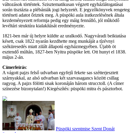
változások történtek. Szisztematikusan végzett egyházlátogatásai
során tisztázta a plébániák jogi helyzetét. E jegyzőkönyvek rengeteg
történeti adatot őriztek meg. A püspöki aula iratkezelésének általa
kezdeményezett reformja pedig egy máig fennálló, jól mûködő
levéltári struktúra kialakítását eredményezte.
1821-ben már új helyre küldte az uralkodó. Nagyváradi beiktatása
késett, csak 1822 nyarán kezdhette meg munkáját a tízévnyi
széküresedés miatt zilált állapotú egyházmegyében. Újabb öt
esztendő múltán, 1827-ben Nyitra püspöke lett. Ott hunyt el 1838.
május 2-án.
Címerleírás
:
A vágott pajzs felső udvarban egyfejû fekete sas szétterjesztett
szárnyakkal, az alsó udvarban két szarvasagancs között csillag
ragyog. A pajzs fölötti sisak koronáján három strucctoll. (A címer
színezése bizonytalan!) Kiegészítés: püspöki mitra és pásztorbot.
Püspöki szentmise Szent Donát