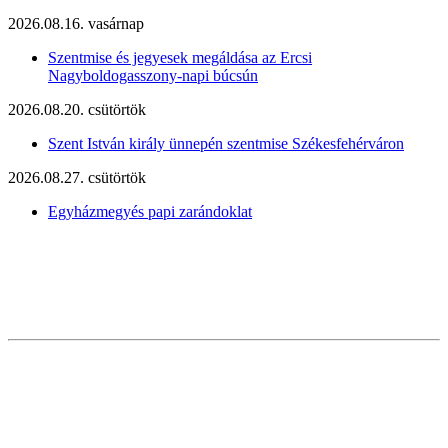
2026.08.16. vasárnap
Szentmise és jegyesek megáldása az Ercsi
Nagyboldogasszony-napi búcsún
2026.08.20. csütörtök
Szent István király ünnepén szentmise Székesfehérváron
2026.08.27. csütörtök
Egyházmegyés papi zarándoklat