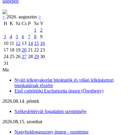
ünnepén
<
2026. augusztus
>
H
K
Sz
Cs
P
Sz
V
1
2
3
4
5
6
7
8
9
10
11
12
13
14
15
16
17
18
19
20
21
22
23
24
25
26
27
28
29
30
31
Ma
Nyári lelkigyakorlat hitoktatók és világi lelkipásztori
munkatársak részére
Első csütörtöki Eucharisztia ünnep (Öreghegy)
2026.08.14. péntek
Székesfehérvár fogadalmi szentmiséje
2026.08.15. szombat
Nagyboldogasszony ünnep - szentmise