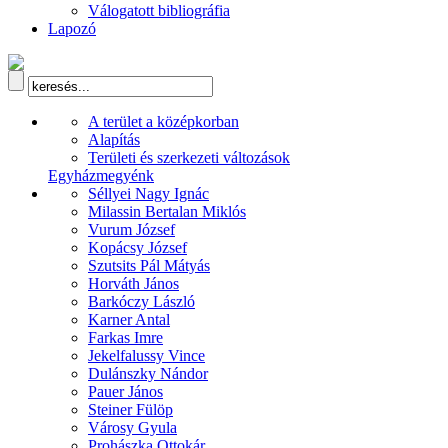
Válogatott bibliográfia
Lapozó
A terület a középkorban
Alapítás
Területi és szerkezeti változások
Egyházmegyénk
Séllyei Nagy Ignác
Milassin Bertalan Miklós
Vurum József
Kopácsy József
Szutsits Pál Mátyás
Horváth János
Barkóczy László
Karner Antal
Farkas Imre
Jekelfalussy Vince
Dulánszky Nándor
Pauer János
Steiner Fülöp
Városy Gyula
Prohászka Ottokár