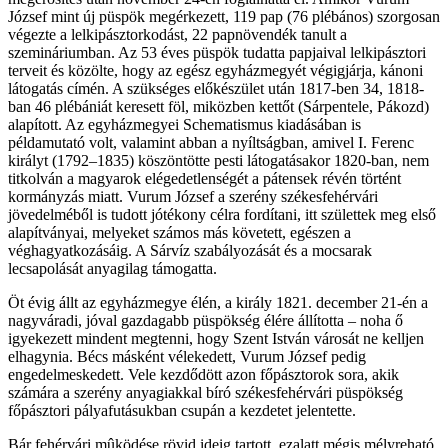
József mint új püspök megérkezett, 119 pap (76 plébános) szorgosan
végezte a lelkipásztorkodást, 22 papnövendék tanult a
szemináriumban. Az 53 éves püspök tudatta papjaival lelkipásztori
terveit és közölte, hogy az egész egyházmegyét végigjárja, kánoni
látogatás címén. A szükséges előkészület után 1817-ben 34, 1818-
ban 46 plébániát keresett föl, miközben kettőt (Sárpentele, Pákozd)
alapított. Az egyházmegyei Schematismus kiadásában is
példamutató volt, valamint abban a nyíltságban, amivel I. Ferenc
királyt (1792–1835) köszöntötte pesti látogatásakor 1820-ban, nem
titkolván a magyarok elégedetlenségét a pátensek révén történt
kormányzás miatt. Vurum József a szerény székesfehérvári
jövedelméből is tudott jótékony célra fordítani, itt születtek meg első
alapítványai, melyeket számos más követett, egészen a
véghagyatkozásáig. A Sárvíz szabályozását és a mocsarak
lecsapolását anyagilag támogatta.
Öt évig állt az egyházmegye élén, a király 1821. december 21-én a
nagyváradi, jóval gazdagabb püspökség élére állította – noha ő
igyekezett mindent megtenni, hogy Szent István városát ne kelljen
elhagynia. Bécs másként vélekedett, Vurum József pedig
engedelmeskedett. Vele kezdődött azon főpásztorok sora, akik
számára a szerény anyagiakkal bíró székesfehérvári püspökség
főpásztori pályafutásukban csupán a kezdetet jelentette.
Bár fehérvári mûködése rövid ideig tartott, ezalatt mégis mélyreható