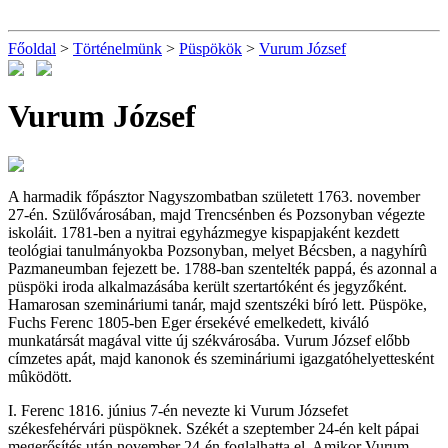
Főoldal
>
Történelmünk
>
Püspökök
>
Vurum József
Vurum József
A harmadik főpásztor Nagyszombatban született 1763. november
27-én. Szülővárosában, majd Trencsénben és Pozsonyban végezte
iskoláit. 1781-ben a nyitrai egyházmegye kispapjaként kezdett
teológiai tanulmányokba Pozsonyban, melyet Bécsben, a nagyhírû
Pazmaneumban fejezett be. 1788-ban szentelték pappá, és azonnal a
püspöki iroda alkalmazásába került szertartóként és jegyzőként.
Hamarosan szemináriumi tanár, majd szentszéki bíró lett. Püspöke,
Fuchs Ferenc 1805-ben Eger érsekévé emelkedett, kiváló
munkatársát magával vitte új székvárosába. Vurum József előbb
címzetes apát, majd kanonok és szemináriumi igazgatóhelyettesként
mûködött.
I. Ferenc 1816. június 7-én nevezte ki Vurum Józsefet
székesfehérvári püspöknek. Székét a szeptember 24-én kelt pápai
megerősítés után november 24-én foglalhatta el. Amikor Vurum