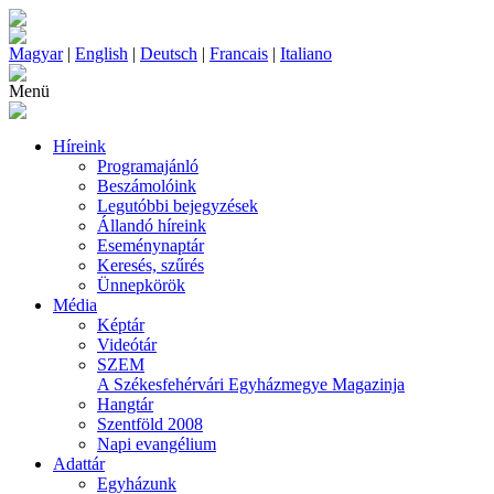
Magyar
|
English
|
Deutsch
|
Francais
|
Italiano
Menü
Híreink
Programajánló
Beszámolóink
Legutóbbi bejegyzések
Állandó híreink
Eseménynaptár
Keresés, szűrés
Ünnepkörök
Média
Képtár
Videótár
SZEM
A Székesfehérvári Egyházmegye Magazinja
Hangtár
Szentföld 2008
Napi evangélium
Adattár
Egyházunk