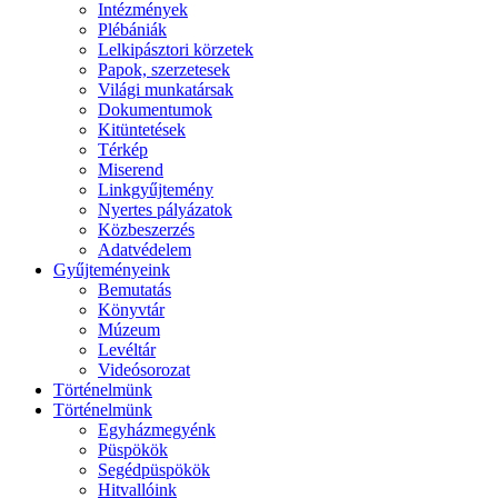
Intézmények
Plébániák
Lelkipásztori körzetek
Papok, szerzetesek
Világi munkatársak
Dokumentumok
Kitüntetések
Térkép
Miserend
Linkgyűjtemény
Nyertes pályázatok
Közbeszerzés
Adatvédelem
Gyűjteményeink
Bemutatás
Könyvtár
Múzeum
Levéltár
Videósorozat
Történelmünk
Történelmünk
Egyházmegyénk
Püspökök
Segédpüspökök
Hitvallóink