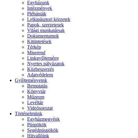
Egyházunk
Intézmények
Plébániák
Lelkipásztori körzetek
Papok, szerzetesek
Világi munkatársak
Dokumentumok
Kitüntetések
Térkép
Miserend
Linkgyűjtemény
Nyertes pályázatok
Közbeszerzés
Adatvédelem
Gyűjteményeink
Bemutatás
Könyvtár
Múzeum
Levéltár
Videósorozat
Történelmünk
Egyházmegyénk
Püspökök
Segédpüspökök
Hitvallóink