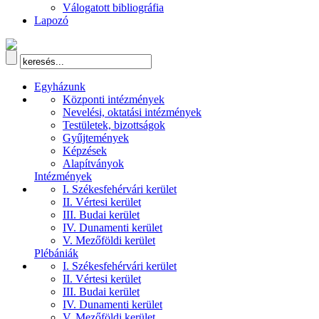
Válogatott bibliográfia
Lapozó
Egyházunk
Központi intézmények
Nevelési, oktatási intézmények
Testületek, bizottságok
Gyűjtemények
Képzések
Alapítványok
Intézmények
I. Székesfehérvári kerület
II. Vértesi kerület
III. Budai kerület
IV. Dunamenti kerület
V. Mezőföldi kerület
Plébániák
I. Székesfehérvári kerület
II. Vértesi kerület
III. Budai kerület
IV. Dunamenti kerület
V. Mezőföldi kerület