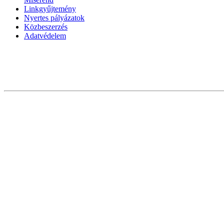
Linkgyűjtemény
Nyertes pályázatok
Közbeszerzés
Adatvédelem