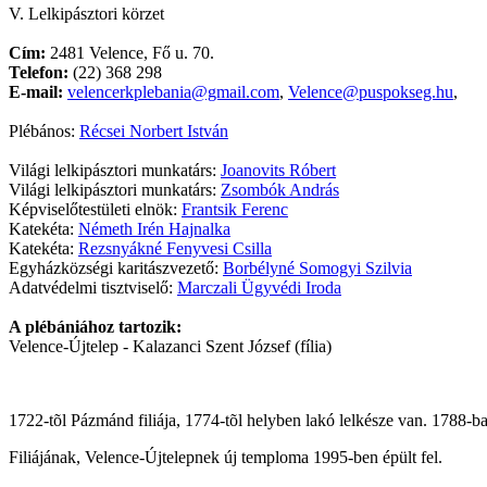
V. Lelkipásztori körzet
Cím:
2481 Velence, Fő u. 70.
Telefon:
(22) 368 298
E-mail:
velencerkplebania@gmail.com
,
Velence@puspokseg.hu
,
Plébános:
Récsei Norbert István
Világi lelkipásztori munkatárs:
Joanovits Róbert
Világi lelkipásztori munkatárs:
Zsombók András
Képviselőtestületi elnök:
Frantsik Ferenc
Katekéta:
Németh Irén Hajnalka
Katekéta:
Rezsnyákné Fenyvesi Csilla
Egyházközségi karitászvezető:
Borbélyné Somogyi Szilvia
Adatvédelmi tisztviselő:
Marczali Ügyvédi Iroda
A plébániához tartozik:
Velence-Újtelep - Kalazanci Szent József (fília)
1722-tõl Pázmánd filiája, 1774-tõl helyben lakó lelkésze van. 1788-b
Filiájának, Velence-Újtelepnek új temploma 1995-ben épült fel.