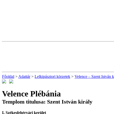
Főoldal
>
Adattár
>
Lelkipásztori körzetek
>
Velence – Szent István k
Velence Plébánia
Templom titulusa: Szent István király
I. Székesfehérvári kerület