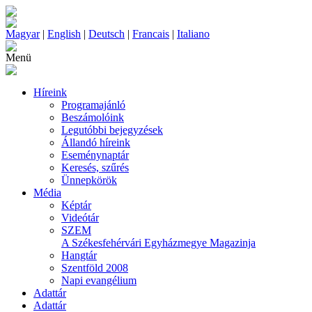
Magyar
|
English
|
Deutsch
|
Francais
|
Italiano
Menü
Híreink
Programajánló
Beszámolóink
Legutóbbi bejegyzések
Állandó híreink
Eseménynaptár
Keresés, szűrés
Ünnepkörök
Média
Képtár
Videótár
SZEM
A Székesfehérvári Egyházmegye Magazinja
Hangtár
Szentföld 2008
Napi evangélium
Adattár
Adattár