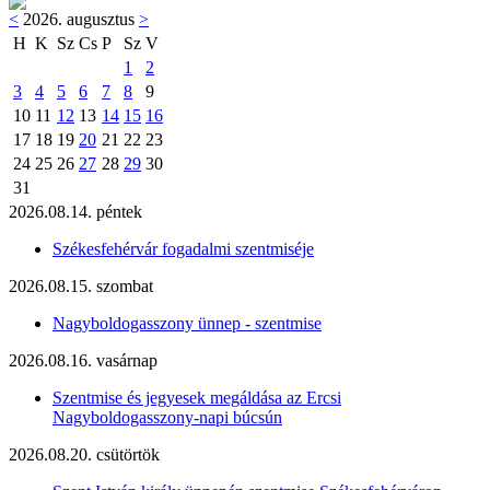
<
2026. augusztus
>
H
K
Sz
Cs
P
Sz
V
1
2
3
4
5
6
7
8
9
10
11
12
13
14
15
16
17
18
19
20
21
22
23
24
25
26
27
28
29
30
31
2026.08.14. péntek
Székesfehérvár fogadalmi szentmiséje
2026.08.15. szombat
Nagyboldogasszony ünnep - szentmise
2026.08.16. vasárnap
Szentmise és jegyesek megáldása az Ercsi
Nagyboldogasszony-napi búcsún
2026.08.20. csütörtök