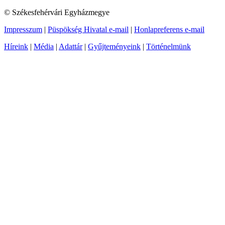
© Székesfehérvári Egyházmegye
Impresszum
|
Püspökség Hivatal e-mail
|
Honlapreferens e-mail
Híreink
|
Média
|
Adattár
|
Gyűjteményeink
|
Történelmünk