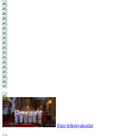
Papi lelkigyakorlat