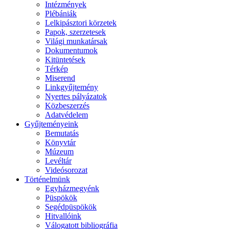
Intézmények
Plébániák
Lelkipásztori körzetek
Papok, szerzetesek
Világi munkatársak
Dokumentumok
Kitüntetések
Térkép
Miserend
Linkgyűjtemény
Nyertes pályázatok
Közbeszerzés
Adatvédelem
Gyűjteményeink
Bemutatás
Könyvtár
Múzeum
Levéltár
Videósorozat
Történelmünk
Egyházmegyénk
Püspökök
Segédpüspökök
Hitvallóink
Válogatott bibliográfia