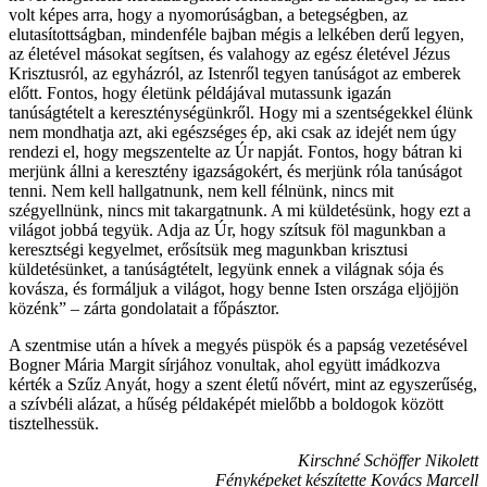
volt képes arra, hogy a nyomorúságban, a betegségben, az
elutasítottságban, mindenféle bajban mégis a lelkében derű legyen,
az életével másokat segítsen, és valahogy az egész életével Jézus
Krisztusról, az egyházról, az Istenről tegyen tanúságot az emberek
előtt. Fontos, hogy életünk példájával mutassunk igazán
tanúságtételt a kereszténységünkről. Hogy mi a szentségekkel élünk
nem mondhatja azt, aki egészséges ép, aki csak az idejét nem úgy
rendezi el, hogy megszentelte az Úr napját. Fontos, hogy bátran ki
merjünk állni a keresztény igazságokért, és merjünk róla tanúságot
tenni. Nem kell hallgatnunk, nem kell félnünk, nincs mit
szégyellnünk, nincs mit takargatnunk. A mi küldetésünk, hogy ezt a
világot jobbá tegyük. Adja az Úr, hogy szítsuk föl magunkban a
keresztségi kegyelmet, erősítsük meg magunkban krisztusi
küldetésünket, a tanúságtételt, legyünk ennek a világnak sója és
kovásza, és formáljuk a világot, hogy benne Isten országa eljöjjön
közénk” – zárta gondolatait a főpásztor.
A szentmise után a hívek a megyés püspök és a papság vezetésével
Bogner Mária Margit sírjához vonultak, ahol együtt imádkozva
kérték a Szűz Anyát, hogy a szent életű nővért, mint az egyszerűség,
a szívbéli alázat, a hűség példaképét mielőbb a boldogok között
tisztelhessük.
Kirschné Schöffer Nikolett
Fényképeket készítette Kovács Marcell