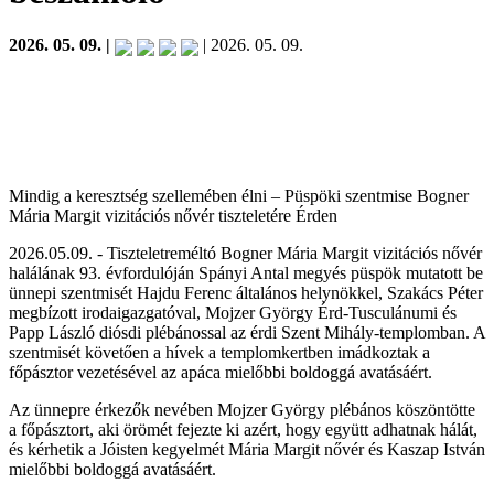
2026. 05. 09. |
| 2026. 05. 09.
Mindig a keresztség szellemében élni – Püspöki szentmise Bogner
Mária Margit vizitációs nővér tiszteletére Érden
2026.05.09. - Tiszteletreméltó Bogner Mária Margit vizitációs nővér
halálának 93. évfordulóján Spányi Antal megyés püspök mutatott be
ünnepi szentmisét Hajdu Ferenc általános helynökkel, Szakács Péter
megbízott irodaigazgatóval, Mojzer György Érd-Tusculánumi és
Papp László diósdi plébánossal az érdi Szent Mihály-templomban. A
szentmisét követően a hívek a templomkertben imádkoztak a
főpásztor vezetésével az apáca mielőbbi boldoggá avatásáért.
Az ünnepre érkezők nevében Mojzer György plébános köszöntötte
a főpásztort, aki örömét fejezte ki azért, hogy együtt adhatnak hálát,
és kérhetik a Jóisten kegyelmét Mária Margit nővér és Kaszap István
mielőbbi boldoggá avatásáért.