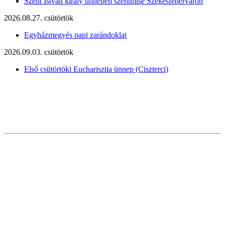
Szent István király ünnepén szentmise Székesfehérváron
2026.08.27. csütörtök
Egyházmegyés papi zarándoklat
2026.09.03. csütörtök
Első csütörtöki Eucharisztia ünnep (Ciszterci)