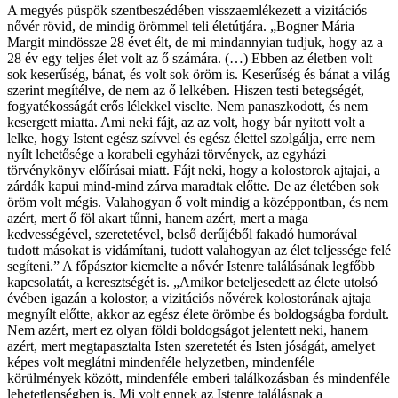
A megyés püspök szentbeszédében visszaemlékezett a vizitációs
nővér rövid, de mindig örömmel teli életútjára. „Bogner Mária
Margit mindössze 28 évet élt, de mi mindannyian tudjuk, hogy az a
28 év egy teljes élet volt az ő számára. (…) Ebben az életben volt
sok keserűség, bánat, és volt sok öröm is. Keserűség és bánat a világ
szerint megítélve, de nem az ő lelkében. Hiszen testi betegségét,
fogyatékosságát erős lélekkel viselte. Nem panaszkodott, és nem
kesergett miatta. Ami neki fájt, az az volt, hogy bár nyitott volt a
lelke, hogy Istent egész szívvel és egész élettel szolgálja, erre nem
nyílt lehetősége a korabeli egyházi törvények, az egyházi
törvénykönyv előírásai miatt. Fájt neki, hogy a kolostorok ajtajai, a
zárdák kapui mind-mind zárva maradtak előtte. De az életében sok
öröm volt mégis. Valahogyan ő volt mindig a középpontban, és nem
azért, mert ő föl akart tűnni, hanem azért, mert a maga
kedvességével, szeretetével, belső derűjéből fakadó humorával
tudott másokat is vidámítani, tudott valahogyan az élet teljessége felé
segíteni.” A főpásztor kiemelte a nővér Istenre találásának legfőbb
kapcsolatát, a keresztségét is. „Amikor beteljesedett az élete utolsó
évében igazán a kolostor, a vizitációs nővérek kolostorának ajtaja
megnyílt előtte, akkor az egész élete örömbe és boldogságba fordult.
Nem azért, mert ez olyan földi boldogságot jelentett neki, hanem
azért, mert megtapasztalta Isten szeretetét és Isten jóságát, amelyet
képes volt meglátni mindenféle helyzetben, mindenféle
körülmények között, mindenféle emberi találkozásban és mindenféle
lehetetlenségben is. Mi volt ennek az Istenre találásnak a