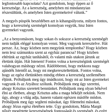
legfontosabb kapcsolata? Azt gondolom, hogy éppen az ő
keresztsége. Az a keresztség, amelyben mi mindannyian
részesültünk, és amelyben Isten gyermekeivé válunk.”
A megyés püspök beszédében azt is kihangsúlyozta, milyen fontos,
hogy a keresztség szentségét komolyan vegyük, hisz Isten
gyermekei vagyunk.
„Az a benyomásom, hogy sokan és sokszor a keresztség szentségét
nem tudják eléggé komolyan venni. Meg vagyunk keresztelve. Hát
persze. Az, hogy közben nem megyünk templomba? Hogy közben
nem lesz számunkra szent az egyház parancsa? Hogy közben
eltérünk az egyház tanításától, és valami más utakon járunk az
életünk útján. Hát Istenem! Fontos volna a keresztségünk szentségét
valahogyan máshogy nézni. Rádöbbenni, hogy mekkora nagy
ajándék Istentől az, hogy mi megkereszteltettünk. Fontos volna,
hogy az egész életünkben mindig ebben a keresztség szellemében
éljünk. Próbáljunk meg úgy imádkozni, hogy mi az Isten gyermekei
vagyunk és az Atyához szólunk. Próbáljunk meg úgy szeretni,
ahogy Krisztus szeretett bennünket. Próbáljunk meg olyan békével
élni az életben, ahogy Krisztus adta a maga békéjét nekünk. Nem
úgy, ahogy a világ adja, hanem valami egészen másféle módon.
Próbáljunk meg úgy segíteni másokat, úgy fölemelni másokat,
ahogy Jézus egész életében tette. Úgy gondolom, Mária Margit
nővér megértette keresztségének fontosságát és szentségét, és ezért