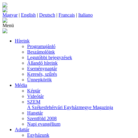
Magyar
|
English
|
Deutsch
|
Francais
|
Italiano
Menü
Híreink
Programajánló
Beszámolóink
Legutóbbi bejegyzések
Állandó híreink
Eseménynaptár
Keresés, szűrés
Ünnepkörök
Média
Képtár
Videótár
SZEM
A Székesfehérvári Egyházmegye Magazinja
Hangtár
Szentföld 2008
Napi evangélium
Adattár
Egyházunk