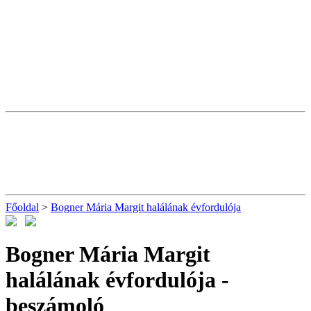
Főoldal
>
Bogner Mária Margit halálának évfordulója
Bogner Mária Margit
halálának évfordulója
-
beszámoló