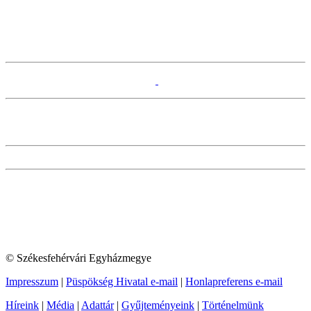
© Székesfehérvári Egyházmegye
Impresszum
|
Püspökség Hivatal e-mail
|
Honlapreferens e-mail
Híreink
|
Média
|
Adattár
|
Gyűjteményeink
|
Történelmünk