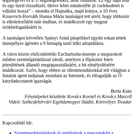
segítségével és a Ti segítségetekkel, amit vállaltok. Ez egy napi ima
és egy tized rózsafüzér, illetve lehet mindenféle jó cselekedetet is
vállalni hozzá” – mondta el Hajnalka, majd leánya, a 10 éves
Kissevich-Horváth Hanna Mária tanúságot tett arról, hogy többször
is elköteleződött már imában, és imádkozott egy magzat
örökbefogadásáért is.
A tanúságot követően Spányi Antal püspökkel együtt sokan tettek
ünnepélyes ígéretet a 9 hónapig tartó lelki adoptálásra.
A város közös elsőcsütörtöki Eucharisztia-ünnepe a megszokott
módon szentségimádással zárult, amelyen a főpásztor Isten
jelenlétének állandó megtapasztalásáért, a hit elmélyüléséért
imádkozott. Azért, hogy ebben az ellentmondásokkal teli világban a
fiatalok igent tudjanak mondani az Istennek, és elfogadják az Ő
kinyilatkoztatott igazságát.
Berta Kata
Fényképeket készítette Kovács Kornél és Kovács Marcell
Videó: Székesfehérvári Egyházmegyei Stúdió, Körtvélyes Tivadar
Kapcsolódó hír:
Szentmisefelajánlások és imádságok a magzatokért a