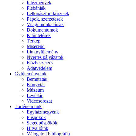
Intézmények
Plébániák
Lelkipásztori körzetek
Papok, szerzetesek
Világi munkatársak
Dokumentumok
Kitüntetések
Térkép
Miserend
Linkgyűjtemény
Nyertes pályázatok
Közbeszerzés
Adatvédelem
Gyűjteményeink
Bemutatás
Könyvtár
Múzeum
Levéltár
Videósorozat
Történelmünk
Egyházmegyénk
Püspökök
Segédpüspökök
Hitvallóink
Válogatott bibliográfia