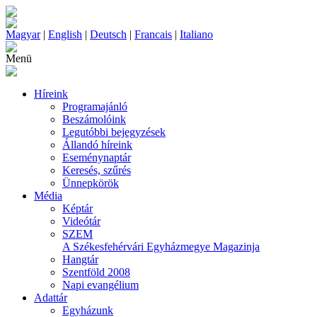
Magyar
|
English
|
Deutsch
|
Francais
|
Italiano
Menü
Híreink
Programajánló
Beszámolóink
Legutóbbi bejegyzések
Állandó híreink
Eseménynaptár
Keresés, szűrés
Ünnepkörök
Média
Képtár
Videótár
SZEM
A Székesfehérvári Egyházmegye Magazinja
Hangtár
Szentföld 2008
Napi evangélium
Adattár
Egyházunk