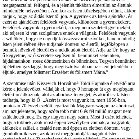
megtapasztalni, felfogni, és a jelenlét titkában elmerülni az életünk
mindenféle helyzetében. Amikor az Isten közelségében élünk, akkor
tudjuk, hogy az áldás Istentől jön. A gyermek az Isten ajándéka, és
ezért az ajándékért felelősek vagyunk, különösen a gyermekekért.
Felelősek vagyunk a gyermekért, a meg nem született gyermekért,
aki teljesen ki van szolgáltatva ennek a világnak. Felelősek vagyunk
a szülőkért, hogy ne engedjük összezavarni szívüket, hanem mindig
Isten jelenlétében élve tudjanak dönteni az életről, legfőképpen a
bennük növekvő életről és a nekik adott életről. Adja az Úr, hogy az
ő kegyelme, az ő szeretete segítsen túl bennünket sebeinken,
fájdalmainkon, rossz döntéseinken és bűneinken. Tegyen bennünket
új életben gazdaggá, hogy megtisztulva abban az isteni jelenlétben
éljünk, amelyet fölismert Erzsébet és fölismert Mária.”
A szentmise után Kissevich-Horváthné Toldi Hajnalka életvédő arra
kérte a jelenlevőket, vállalják el, hogy 9 hónapon át egy megfogant
életért imádkoznak, akit az abortusz fenyeget, és akiről csak Isten
tudhatja, hogy ki Ő. „Azért is most vagyunk itt, mert 1956-ban,
pontosan 70 évvel ezelőtt legalizálták Magyarországon az abortuszt,
ami azt jelentette, hogy azóta több mint 6 és fél millió magzat nem
születhetett meg. Ez egy nagyon nagy szám. Most ti ezért tehettek,
hogy a többiek, akik most éppen veszélyben vannak, a magzatok,
akiknek a szülei, a család nem tud éppen az életben dönteni, vagy
gondolkodik ezen, azok most meggondolják magukat Isten