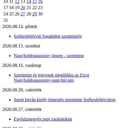
10
11
12
13
14
15
16
17
18
19
20
21
22
23
24
25
26
27
28
29
30
31
2026.08.14. péntek
Székesfehérvár fogadalmi szentmiséje
2026.08.15. szombat
Nagyboldogasszony ünnep - szentmise
2026.08.16. vasárnap
Szentmise és jegyesek megáldása az Ercsi
Nagyboldogasszony-napi búcsún
2026.08.20. csütörtök
Szent István király ünnepén szentmise Székesfehérváron
2026.08.27. csütörtök
Egyházmegyés papi zarándoklat