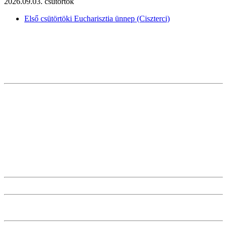
2026.09.03. csütörtök
Első csütörtöki Eucharisztia ünnep (Ciszterci)