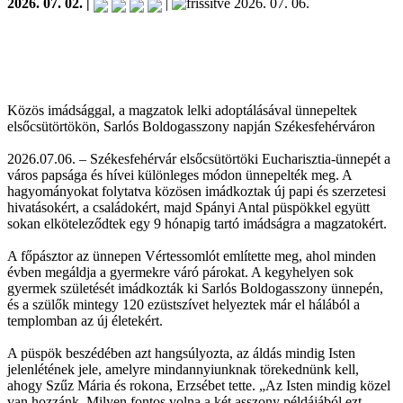
2026. 07. 02. |
|
2026. 07. 06.
Közös imádsággal, a magzatok lelki adoptálásával ünnepeltek
elsőcsütörtökön, Sarlós Boldogasszony napján Székesfehérváron
2026.07.06. – Székesfehérvár elsőcsütörtöki Eucharisztia-ünnepét a
város papsága és hívei különleges módon ünnepelték meg. A
hagyományokat folytatva közösen imádkoztak új papi és szerzetesi
hivatásokért, a családokért, majd Spányi Antal püspökkel együtt
sokan elköteleződtek egy 9 hónapig tartó imádságra a magzatokért.
A főpásztor az ünnepen Vértessomlót említette meg, ahol minden
évben megáldja a gyermekre váró párokat. A kegyhelyen sok
gyermek születését imádkozták ki Sarlós Boldogasszony ünnepén,
és a szülők mintegy 120 ezüstszívet helyeztek már el hálából a
templomban az új életekért.
A püspök beszédében azt hangsúlyozta, az áldás mindig Isten
jelenlétének jele, amelyre mindannyiunknak törekednünk kell,
ahogy Szűz Mária és rokona, Erzsébet tette. „Az Isten mindig közel
van hozzánk. Milyen fontos volna a két asszony példájából ezt