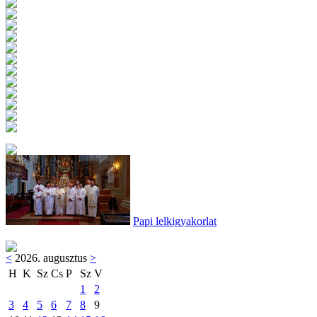
Papi lelkigyakorlat
<
2026. augusztus
>
H
K
Sz
Cs
P
Sz
V
1
2
3
4
5
6
7
8
9