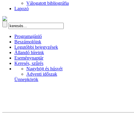
Válogatott bibliográfia
Lapozó
Programajánló
Beszámolóink
Legutóbbi bejegyzések
Állandó híreink
Eseménynaptár
Keresés, szűrés
Nagyböjt és húsvét
Adventi időszak
Ünnepkörök