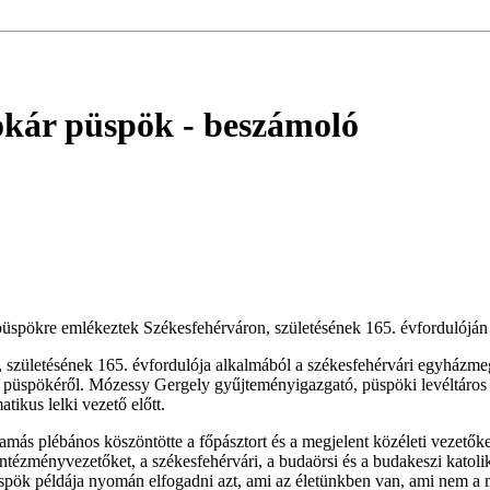
tokár püspök
- beszámoló
püspökre emlékeztek Székesfehérváron, születésének 165. évfordulóján
, születésének 165. évfordulója alkalmából a székesfehérvári egyházm
. püspökéről. Mózessy Gergely gyűjteményigazgató, püspöki levéltáro
tikus lelki vezető előtt.
más plébános köszöntötte a főpásztort és a megjelent közéleti vezetőke
intézményvezetőket, a székesfehérvári, a budaörsi és a budakeszi katoli
üspök példája nyomán elfogadni azt, ami az életünkben van, ami nem a m