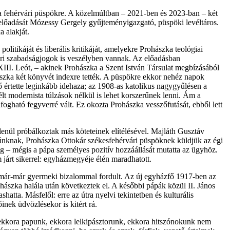
 a fehérvári püspökre. A közelmúltban – 2021-ben és 2023-ban – két
előadását Mózessy Gergely gyűjteményigazgató, püspöki levéltáros.
 alakját.
olitikáját és liberális kritikáját, amelyekre Prohászka teológiai
lgári szabadságjogok is veszélyben vannak. Az előadásban
III. Leót, – akinek Prohászka a Szent István Társulat megbízásából
hászka két könyvét indexre tették. A püspökre ekkor nehéz napok
 ő értette leginkább idehaza; az 1908-as katolikus nagygyűlésen a
lt modernista túlzások nélkül is lehet korszerűnek lenni. Ám a
ható fegyverré vált. Ez okozta Prohászka vesszőfutását, ebből lett
enül próbálkoztak más köteteinek elítélésével. Majláth Gusztáv
 Fiúnknak, Prohászka Ottokár székesfehérvári püspöknek küldjük az égi
g – mégis a pápa személyes pozitív hozzáállását mutatta az ügyhöz.
 járt sikerrel: egyházmegyéje élén maradhatott.
n, már-már gyermeki bizalommal fordult. Az új egyházfő 1917-ben az
hászka halála után következtek el. A későbbi pápák közül II. János
hatta. Másfelől: erre az útra nyelvi tekintetben és kulturális
nek üdvözlésekor is kitért rá.
 ekkora papunk, ekkora lelkipásztorunk, ekkora hitszónokunk nem