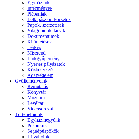
Egyházunk
Intézmények
Plébániák
Lelkipásztori körzetek
Papok, szerzetesek
Világi munkatársak
Dokumentumok
Kitüntetések
Térkép
Miserend
Linkgyűjtemény
Nyertes pályázatok
Közbeszerzés
Adatvédelem
Gyűjteményeink
Bemutatás
Könyvtár
Múzeum
Levéltár
Videósorozat
Történelmünk
Egyházmegyénk
Püspökök
Segédpüspökök
Hitvallóink