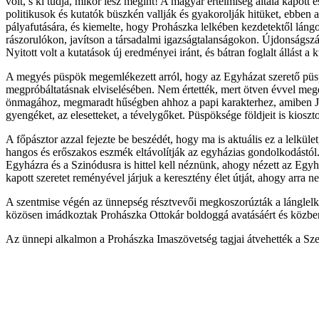
volt, s ki tudja, mikor lesz megint! A magyar értelmiség általa kapott
politikusok és kutatók büszkén vallják és gyakorolják hitüket, ebbe
pályafutására, és kiemelte, hogy Prohászka lelkében kezdetektől lángo
rászorulókon, javítson a társadalmi igazságtalanságokon. Újdonságsz
Nyitott volt a kutatások új eredményei iránt, és bátran foglalt állást
A megyés püspök megemlékezett arról, hogy az Egyházat szerető püspö
megpróbáltatásnak elviselésében. Nem értették, mert ötven évvel megel
önmagához, megmaradt hűségben ahhoz a papi karakterhez, amiben Jézus
gyengéket, az elesetteket, a tévelygőket. Püspöksége földjeit is kioszt
A főpásztor azzal fejezte be beszédét, hogy ma is aktuális ez a lelkül
hangos és erőszakos eszmék eltávolítják az egyházias gondolkodástól.
Egyházra és a Szinódusra is hittel kell néznünk, ahogy nézett az Egyh
kapott szeretet reményével járjuk a keresztény élet útját, ahogy arra 
A szentmise végén az ünnepség résztvevői megkoszorúzták a lánglelk
közösen imádkoztak Prohászka Ottokár boldoggá avatásáért és közben
Az ünnepi alkalmon a Prohászka Imaszövetség tagjai átvehették a Sze