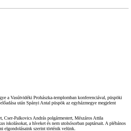
egye a Vasútvidéki Prohászka-templomban konferenciával, püspöki
s előadása után Spányi Antal püspök az egyházmegye megjelent
t, Cser-Palkovics András polgármestert, Mészáros Attila
kus iskolásokat, a híveket és nem utolsósorban paptársait. A plébános
i elgondolásaink szerint történik velünk.