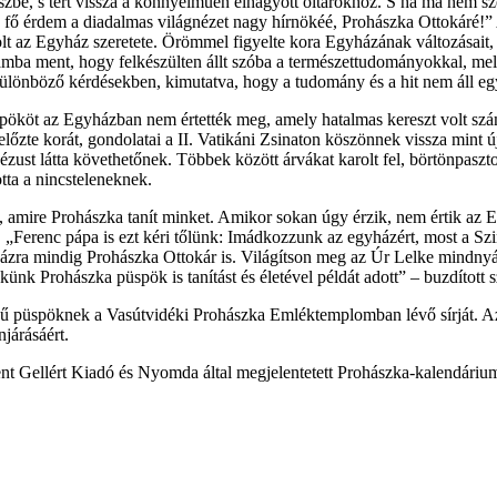
 észbe, s tért vissza a könnyelműen elhagyott oltárokhoz. S ha ma nem s
n a fő érdem a diadalmas világnézet nagy hírnökéé, Prohászka Ottokáré!
lt az Egyház szeretete. Örömmel figyelte kora Egyházának változásait, 
ámba ment, hogy felkészülten állt szóba a természettudományokkal, mel
 a különböző kérdésekben, kimutatva, hogy a tudomány és a hit nem áll eg
köt az Egyházban nem értették meg, amely hatalmas kereszt volt számá
őzte korát, gondolatai a II. Vatikáni Zsinaton köszönnek vissza mint ú
t látta követhetőnek. Többek között árvákat karolt fel, börtönpasztorá
otta a nincsteleneknek.
et, amire Prohászka tanít minket. Amikor sokan úgy érzik, nem értik az E
 „Ferenc pápa is ezt kéri tőlünk: Imádkozzunk az egyházért, most a Sz
ázra mindig Prohászka Ottokár is. Világítson meg az Úr Lelke mindnyájun
nekünk Prohászka püspök is tanítást és életével példát adott” – buzdítot
ű püspöknek a Vasútvidéki Prohászka Emléktemplomban lévő sírját. Az
járásáért.
nt Gellért Kiadó és Nyomda által megjelentetett Prohászka-kalendáriu