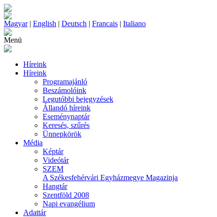
Magyar
|
English
|
Deutsch
|
Francais
|
Italiano
Menü
Híreink
Híreink
Programajánló
Beszámolóink
Legutóbbi bejegyzések
Állandó híreink
Eseménynaptár
Keresés, szűrés
Ünnepkörök
Média
Képtár
Videótár
SZEM
A Székesfehérvári Egyházmegye Magazinja
Hangtár
Szentföld 2008
Napi evangélium
Adattár