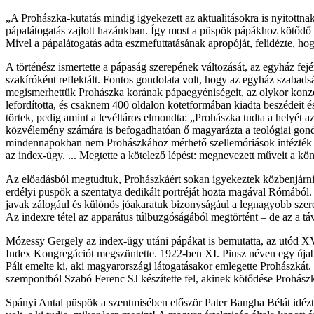
„A Prohászka-kutatás mindig igyekezett az aktualitásokra is nyitottn
pápalátogatás zajlott hazánkban. Így most a püspök pápákhoz kötődő
Mivel a pápalátogatás adta eszmefuttatásának apropóját, felidézte, h
A történész ismertette a pápaság szerepének változását, az egyház fejér
szakíróként reflektált. Fontos gondolata volt, hogy az egyház szabads
megismerhettük Prohászka korának pápaegyéniségeit, az olykor konzer
lefordította, és csaknem 400 oldalon kötetformában kiadta beszédeit 
törtek, pedig amint a levéltáros elmondta: „Prohászka tudta a helyét a
közvélemény számára is befogadhatóan ő magyarázta a teológiai gondolk
mindennapokban nem Prohászkához mérhető szellemóriások intézték az
az index-ügy. ... Megtette a kötelező lépést: megnevezett műveit a kö
Az előadásból megtudtuk, Prohászkáért sokan igyekeztek közbenjárni R
erdélyi püspök a szentatya dedikált portréját hozta magával Rómából. 
javak zálogául és különös jóakaratuk bizonyságául a legnagyobb szere
Az indexre tétel az apparátus túlbuzgóságából megtörtént – de az a tá
Mózessy Gergely az index-ügy utáni pápákat is bemutatta, az utód XV.
Index Kongregációt megszüntette. 1922-ben XI. Piusz néven egy újabb 
Pált emelte ki, aki magyarországi látogatásakor emlegette Prohászkát. E
szempontból Szabó Ferenc SJ készítette fel, akinek kötődése Prohász
Spányi Antal püspök a szentmisében először Pater Bangha Bélát idézt