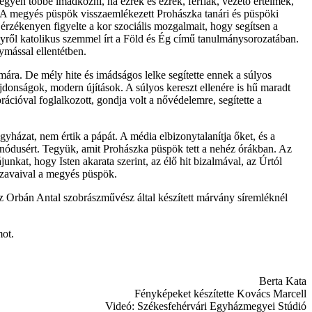
zégyen többé imádkozni, ha ezrek és ezrek, férfiak, vezető értelmek,
” A megyés püspök visszaemlékezett Prohászka tanári és püspöki
érzékenyen figyelte a kor szociális mozgalmait, hogy segítsen a
yről katolikus szemmel írt a Föld és Ég című tanulmánysorozatában.
ymással ellentétben.
ra. De mély hite és imádságos lelke segítette ennek a súlyos
jdonságok, modern újítások. A súlyos kereszt ellenére is hű maradt
cióval foglalkozott, gondja volt a nővédelemre, segítette a
gyházat, nem értik a pápát. A média elbizonytalanítja őket, és a
inódusért. Tegyük, amit Prohászka püspök tett a nehéz órákban. Az
kat, hogy Isten akarata szerint, az élő hit bizalmával, az Úrtól
t szavaival a megyés püspök.
 Orbán Antal szobrászművész által készített márvány síremléknél
mot.
Berta Kata
Fényképeket készítette Kovács Marcell
Videó: Székesfehérvári Egyházmegyei Stúdió