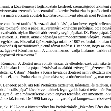
ak lenni, a közvéleményt foglalkoztató kérdések szemszögéből tekinteni
 viszonyára szeretnék koncentrálni” – kezdte Prohászka és pápák című 
ogy a magyarországi apostoli látogatásokon miként idézték meg Prohászka
e vonatkozó tanítás 19. századi átalakulását, a kor heves egyházellenes p
ága fokmérő: ahol a pápai szuverenitást korlátozni próbálják, ott a po
vatívabb, olykor liberálisabb személyiségű pápákat. IX. Piusz pápát, X
és leveleit. X. Piuszt, akinek pápasága alatt modernizmus vádjával Pro
z egyházban. Filozófiai tájékozottsága miatt az 1907-es fordulatot talán
odás új mérföldkövét jelentő római tanítást. Hitt abban, hogy az elíté
 ügyeket Rómában sem. A „modernizmus” vádja általános, bárkire ráfog
nyvpiacról visszavonta.”
ómában. A döntést nem vonták vissza, de ellenfelei ezek után sikertel
A kép alatt latinul a pápa kézírásával az alábbi szöveg áll: „Szeretett
tettel az Úrban”. Mindez a Kúria hivatalos döntését nem változtatta me
vlati cél, amit Prohászka meghurcolása sejt a történettudomány, már nem
 Benedek pápát, aki felé Prohászka tisztelettel, hódolattal és feltétle
„liberális pápa” következett, akinek legnagyobb hatású tettei már Pro
gyfelől: az elmélkedéseknek volt lengyel fordítása, ezt ismerhette, olvas
kához közismert. De 1996-ban egy hungarológiai kongresszus résztvevői
e, aki 1927-ben a következőket írta Prohászkáról: „Pázmány Péter óta