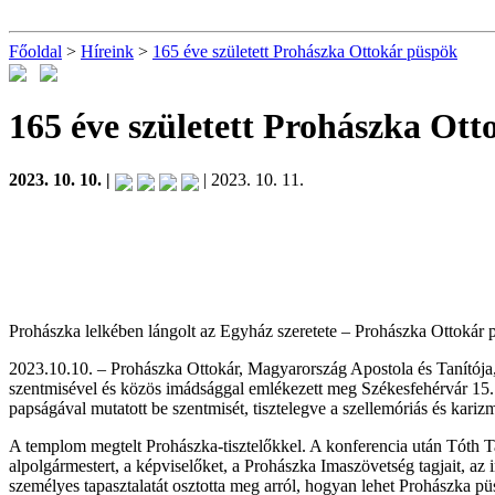
Főoldal
>
Híreink
>
165 éve született Prohászka Ottokár püspök
165 éve született Prohászka Ot
2023. 10. 10. |
| 2023. 10. 11.
Prohászka lelkében lángolt az Egyház szeretete – Prohászka Ottokár 
2023.10.10. – Prohászka Ottokár, Magyarország Apostola és Tanítója
szentmisével és közös imádsággal emlékezett meg Székesfehérvár 15
papságával mutatott be szentmisét, tisztelegve a szellemóriás és karizma
A templom megtelt Prohászka-tisztelőkkel. A konferencia után Tóth Ta
alpolgármestert, a képviselőket, a Prohászka Imaszövetség tagjait, az 
személyes tapasztalatát osztotta meg arról, hogyan lehet Prohászka p