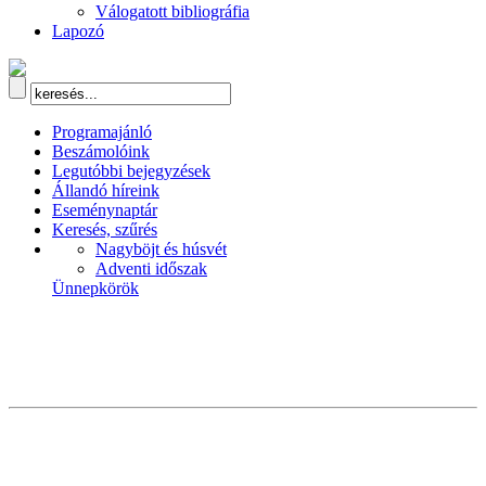
Válogatott bibliográfia
Lapozó
Programajánló
Beszámolóink
Legutóbbi bejegyzések
Állandó híreink
Eseménynaptár
Keresés, szűrés
Nagyböjt és húsvét
Adventi időszak
Ünnepkörök