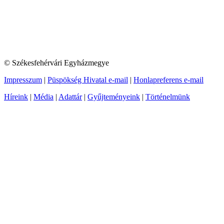
© Székesfehérvári Egyházmegye
Impresszum
|
Püspökség Hivatal e-mail
|
Honlapreferens e-mail
Híreink
|
Média
|
Adattár
|
Gyűjteményeink
|
Történelmünk