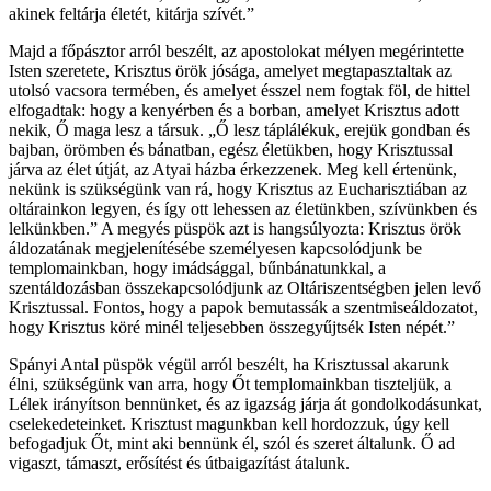
akinek feltárja életét, kitárja szívét.”
Majd a főpásztor arról beszélt, az apostolokat mélyen megérintette
Isten szeretete, Krisztus örök jósága, amelyet megtapasztaltak az
utolsó vacsora termében, és amelyet ésszel nem fogtak föl, de hittel
elfogadtak: hogy a kenyérben és a borban, amelyet Krisztus adott
nekik, Ő maga lesz a társuk. „Ő lesz táplálékuk, erejük gondban és
bajban, örömben és bánatban, egész életükben, hogy Krisztussal
járva az élet útját, az Atyai házba érkezzenek. Meg kell értenünk,
nekünk is szükségünk van rá, hogy Krisztus az Eucharisztiában az
oltárainkon legyen, és így ott lehessen az életünkben, szívünkben és
lelkünkben.” A megyés püspök azt is hangsúlyozta: Krisztus örök
áldozatának megjelenítésébe személyesen kapcsolódjunk be
templomainkban, hogy imádsággal, bűnbánatunkkal, a
szentáldozásban összekapcsolódjunk az Oltáriszentségben jelen levő
Krisztussal. Fontos, hogy a papok bemutassák a szentmiseáldozatot,
hogy Krisztus köré minél teljesebben összegyűjtsék Isten népét.”
Spányi Antal püspök végül arról beszélt, ha Krisztussal akarunk
élni, szükségünk van arra, hogy Őt templomainkban tiszteljük, a
Lélek irányítson bennünket, és az igazság járja át gondolkodásunkat,
cselekedeteinket. Krisztust magunkban kell hordozzuk, úgy kell
befogadjuk Őt, mint aki bennünk él, szól és szeret általunk. Ő ad
vigaszt, támaszt, erősítést és útbaigazítást átalunk.