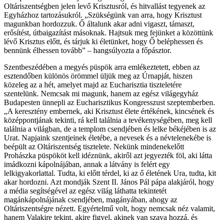
Oltáriszentségben jelen levő Krisztusról, és hitvallást tegyenek az
Egyházhoz tartozásukról. „Szükségünk van arra, hogy Krisztust
magunkban hordozzuk. Ő általunk akar adni vigaszt, támaszt,
erősítést, útbaigazítást másoknak. Hajtsuk meg fejünket a közöttünk
lévő Krisztus előtt, és tárjuk ki életünket, hogy Ő beléphessen és
bennünk élhessen tovább” – hangsúlyozta a főpásztor.
Szentbeszédében a megyés püspök arra emlékeztetett, ebben az
esztendőben különös örömmel üljük meg az Úrnapját, hiszen
közeleg az a hét, amelyet majd az Eucharisztia tiszteletére
szentelünk. Nemcsak mi magunk, hanem az egész világegyház
Budapesten ünnepli az Eucharisztikus Kongresszust szeptemberben.
„A keresztény embernek, aki Krisztust élete értékének, kincsének és
középpontjának tekinti, rá kell találnia a tevékenységében, meg kell
találnia a világban, de a templom csendjében és lelke békéjében is az
Urat. Napjaink szentjeinek életébe, a nevesek és a névtelenekébe is
beépült az Oltáriszentség tisztelete. Nekünk mindenekelőtt
Prohászka püspököt kell idéznünk, akiről azt jegyezték föl, aki látta
imádkozni kápolnájában, annak a látvány is felért egy
lelkigyakorlattal. Tudta, ki előtt térdel, ki az ő életének Ura, tudta, kit
akar hordozni. Azt mondják Szent II. János Pál pápa alakjáról, hogy
a média segítségével az egész világ láthatta tekintetét
magánkápolnájának csendjében, magányában, ahogy az
Oltáriszentségre nézett. Egyértelmű volt, hogy nemcsak néz valamit,
hanem Valakire tekint, akire figyel, akinek van szava hozzá, és