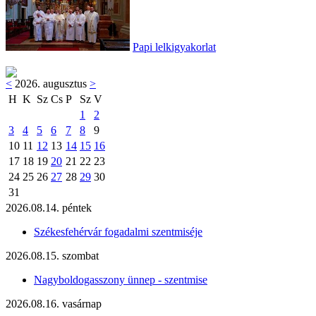
Papi lelkigyakorlat
<
2026. augusztus
>
H
K
Sz
Cs
P
Sz
V
1
2
3
4
5
6
7
8
9
10
11
12
13
14
15
16
17
18
19
20
21
22
23
24
25
26
27
28
29
30
31
2026.08.14. péntek
Székesfehérvár fogadalmi szentmiséje
2026.08.15. szombat
Nagyboldogasszony ünnep - szentmise
2026.08.16. vasárnap