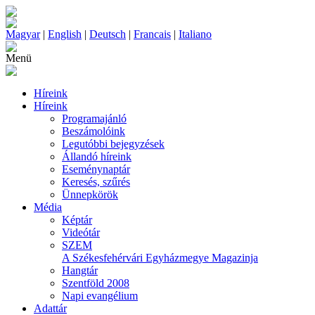
Magyar
|
English
|
Deutsch
|
Francais
|
Italiano
Menü
Híreink
Híreink
Programajánló
Beszámolóink
Legutóbbi bejegyzések
Állandó híreink
Eseménynaptár
Keresés, szűrés
Ünnepkörök
Média
Képtár
Videótár
SZEM
A Székesfehérvári Egyházmegye Magazinja
Hangtár
Szentföld 2008
Napi evangélium
Adattár