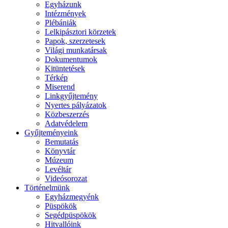
Egyházunk
Intézmények
Plébániák
Lelkipásztori körzetek
Papok, szerzetesek
Világi munkatársak
Dokumentumok
Kitüntetések
Térkép
Miserend
Linkgyűjtemény
Nyertes pályázatok
Közbeszerzés
Adatvédelem
Gyűjteményeink
Bemutatás
Könyvtár
Múzeum
Levéltár
Videósorozat
Történelmünk
Egyházmegyénk
Püspökök
Segédpüspökök
Hitvallóink