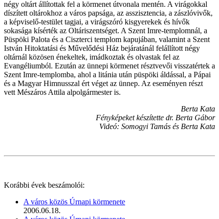
négy oltárt állítottak fel a körmenet útvonala mentén. A virágokkal
díszített oltárokhoz a város papsága, az asszisztencia, a zászlóvivők,
a képviselő-testület tagjai, a virágszóró kisgyerekek és hívők
sokasága kísérték az Oltáriszentséget. A Szent Imre-templomnál, a
Püspöki Palota és a Ciszterci templom kapujában, valamint a Szent
István Hitoktatási és Művelődési Ház bejáratánál felállított négy
oltárnál közösen énekeltek, imádkoztak és olvastak fel az
Evangéliumból. Ezután az ünnepi körmenet résztvevői visszatértek a
Szent Imre-templomba, ahol a litánia után püspöki áldással, a Pápai
és a Magyar Himnusszal ért véget az ünnep. Az eseményen részt
vett Mészáros Attila alpolgármester is.
Berta Kata
Fényképeket készítette dr. Berta Gábor
Videó: Somogyi Tamás és Berta Kata
Korábbi évek beszámolói:
A város közös Úrnapi körmenete
2006.06.18.