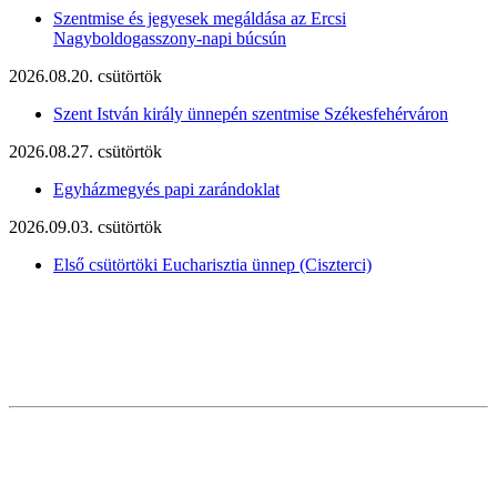
Szentmise és jegyesek megáldása az Ercsi
Nagyboldogasszony-napi búcsún
2026.08.20. csütörtök
Szent István király ünnepén szentmise Székesfehérváron
2026.08.27. csütörtök
Egyházmegyés papi zarándoklat
2026.09.03. csütörtök
Első csütörtöki Eucharisztia ünnep (Ciszterci)