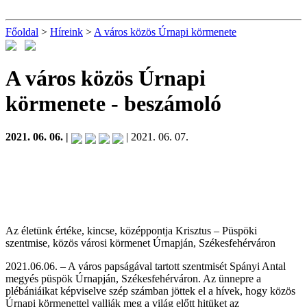
Főoldal
>
Híreink
>
A város közös Úrnapi körmenete
A város közös Úrnapi
körmenete
- beszámoló
2021. 06. 06. |
| 2021. 06. 07.
Az életünk értéke, kincse, középpontja Krisztus – Püspöki
szentmise, közös városi körmenet Úrnapján, Székesfehérváron
2021.06.06. – A város papságával tartott szentmisét Spányi Antal
megyés püspök Úrnapján, Székesfehérváron. Az ünnepre a
plébániáikat képviselve szép számban jöttek el a hívek, hogy közös
Úrnapi körmenettel vallják meg a világ előtt hitüket az