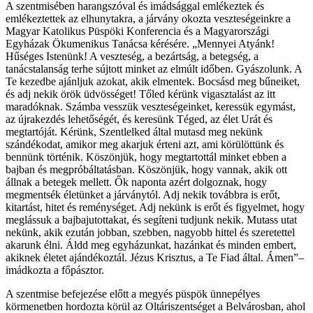
A szentmisében harangszóval és imádsággal emlékeztek és
emlékeztettek az elhunytakra, a járvány okozta veszteségeinkre a
Magyar Katolikus Püspöki Konferencia és a Magyarországi
Egyházak Ökumenikus Tanácsa kérésére. „Mennyei Atyánk!
Hűséges Istenünk! A veszteség, a bezártság, a betegség, a
tanácstalanság terhe sújtott minket az elmúlt időben. Gyászolunk. A
Te kezedbe ajánljuk azokat, akik elmentek. Bocsásd meg bűneiket,
és adj nekik örök üdvösséget! Tőled kérünk vigasztalást az itt
maradóknak. Számba vesszük veszteségeinket, keressük egymást,
az újrakezdés lehetőségét, és keresünk Téged, az élet Urát és
megtartóját. Kérünk, Szentlelked által mutasd meg nekünk
szándékodat, amikor meg akarjuk érteni azt, ami körülöttünk és
bennünk történik. Köszönjük, hogy megtartottál minket ebben a
bajban és megpróbáltatásban. Köszönjük, hogy vannak, akik ott
állnak a betegek mellett. Ők naponta azért dolgoznak, hogy
megmentsék életünket a járványtól. Adj nekik továbbra is erőt,
kitartást, hitet és reménységet. Adj nekünk is erőt és figyelmet, hogy
meglássuk a bajbajutottakat, és segíteni tudjunk nekik. Mutass utat
nekünk, akik ezután jobban, szebben, nagyobb hittel és szeretettel
akarunk élni. Áldd meg egyházunkat, hazánkat és minden embert,
akiknek életet ajándékoztál. Jézus Krisztus, a Te Fiad által. Ámen”–
imádkozta a főpásztor.
A szentmise befejezése előtt a megyés püspök ünnepélyes
körmenetben hordozta körül az Oltáriszentséget a Belvárosban, ahol