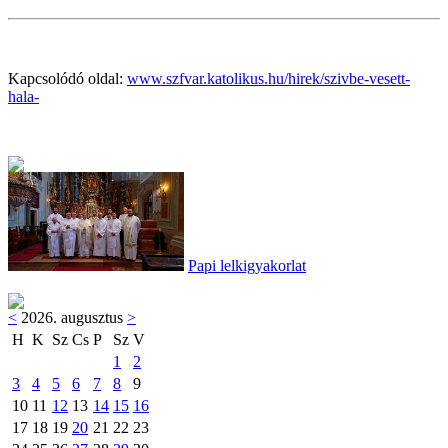
Kapcsolódó oldal:
www.szfvar.katolikus.hu/hirek/szivbe-vesett-
hala-
Papi lelkigyakorlat
<
2026. augusztus
>
H
K
Sz
Cs
P
Sz
V
1
2
3
4
5
6
7
8
9
10
11
12
13
14
15
16
17
18
19
20
21
22
23