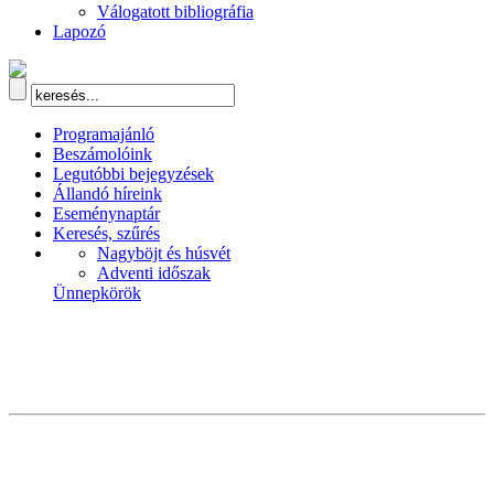
Válogatott bibliográfia
Lapozó
Programajánló
Beszámolóink
Legutóbbi bejegyzések
Állandó híreink
Eseménynaptár
Keresés, szűrés
Nagyböjt és húsvét
Adventi időszak
Ünnepkörök