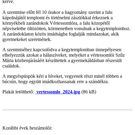
kérve.
A szentmise előtt fél 10 órakor a hagyomány szerint a falu
kápolnájától templomi és történelmi zászlókkal érkeznek a
környékbeli zarándokok Vértessomlóra, a falu közepétől
népviseletbe öltözötten, körmenetben vonulnak a kegytemplomhoz.
A zarándoklaton közös imádságba foglalják mindazokat, akik
gyermekeket szeretnének.
A szentmiséhez kapcsolódva a kegytemplomban ünnepélyesen
elhelyezzük azokat a hálaszíveket, melyeket a vértessomlói Szűz
Mária közbenjárásáért készíttettek a gyermekáldásban részesült
családok.
A megyéspüspök kéri a híveket, vegyenek részt minél többen a
búcsún, hogy együtt imádkozhassanak erre a szándékra.
Plakát letölthető:
vertessomlo_2024.jpg
(86 kB)
Korábbi évek beszámolói: