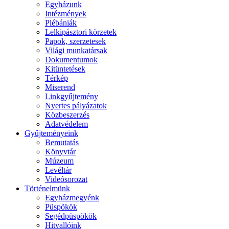
Egyházunk
Intézmények
Plébániák
Lelkipásztori körzetek
Papok, szerzetesek
Világi munkatársak
Dokumentumok
Kitüntetések
Térkép
Miserend
Linkgyűjtemény
Nyertes pályázatok
Közbeszerzés
Adatvédelem
Gyűjteményeink
Bemutatás
Könyvtár
Múzeum
Levéltár
Videósorozat
Történelmünk
Egyházmegyénk
Püspökök
Segédpüspökök
Hitvallóink