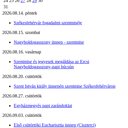
24
25
26
27
28
29
30
31
2026.08.14. péntek
Székesfehérvár fogadalmi szentmiséje
2026.08.15. szombat
Nagyboldogasszony ünnep - szentmise
2026.08.16. vasárnap
Szentmise és jegyesek megáldása az Ercsi
Nagyboldogasszony-napi búcsún
2026.08.20. csütörtök
Szent István király ünnepén szentmise Székesfehérváron
2026.08.27. csütörtök
Egyházmegyés papi zarándoklat
2026.09.03. csütörtök
Első csütörtöki Eucharisztia ünnep (Ciszterci)