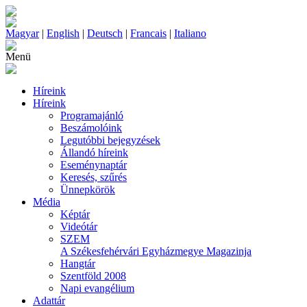
Magyar
|
English
|
Deutsch
|
Francais
|
Italiano
Menü
Híreink
Híreink
Programajánló
Beszámolóink
Legutóbbi bejegyzések
Állandó híreink
Eseménynaptár
Keresés, szűrés
Ünnepkörök
Média
Képtár
Videótár
SZEM
A Székesfehérvári Egyházmegye Magazinja
Hangtár
Szentföld 2008
Napi evangélium
Adattár