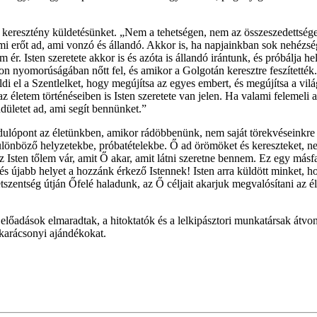
i keresztény küldetésünket. „Nem a tehetségen, nem az összeszedettségen 
 ami erőt ad, ami vonzó és állandó. Akkor is, ha napjainkban sok nehé
 ér. Isten szeretete akkor is és azóta is állandó irántunk, és próbálja he
on nyomorúságában nőtt fel, és amikor a Golgotán keresztre feszítették. 
di el a Szentlelket, hogy megújítsa az egyes embert, és megújítsa a v
 életem történéseiben is Isten szeretete van jelen. Ha valami felemeli 
dületet ad, ami segít bennünket.”
rdulópont az életünkben, amikor rádöbbenünk, nem saját törekvéseinkre
különböző helyzetekbe, próbatételekbe. Ő ad örömöket és kereszteket, n
z Isten tőlem vár, amit Ő akar, amit látni szeretne bennem. Ez egy má
s újabb helyet a hozzánk érkező Istennek! Isten arra küldött minket, h
zentség útján Őfelé haladunk, az Ő céljait akarjuk megvalósítani az éle
os előadások elmaradtak, a hitoktatók és a lelkipásztori munkatársak át
k karácsonyi ajándékokat.