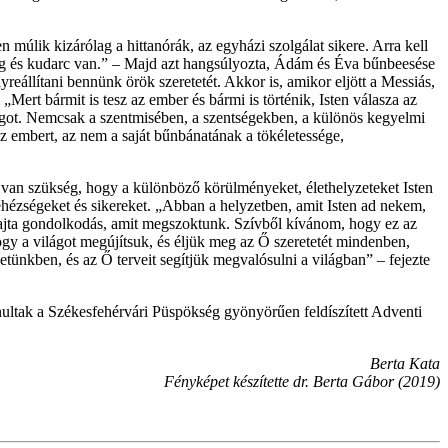
múlik kizárólag a hittanórák, az egyházi szolgálat sikere. Arra kell
zség és kudarc van.” – Majd azt hangsúlyozta, Ádám és Éva bűnbeesése
lyreállítani bennünk örök szeretetét. Akkor is, amikor eljött a Messiás,
„Mert bármit is tesz az ember és bármi is történik, Isten válasza az
ilágot. Nemcsak a szentmisében, a szentségekben, a különös kegyelmi
az embert, az nem a saját bűnbánatának a tökéletessége,
 van szükség, hogy a különböző körülményeket, élethelyzeteket Isten
ehézségeket és sikereket. „Abban a helyzetben, amit Isten ad nekem,
sfajta gondolkodás, amit megszoktunk. Szívből kívánom, hogy ez az
ogy a világot megújítsuk, és éljük meg az Ő szeretetét mindenben,
tünkben, és az Ő terveit segítjük megvalósulni a világban” – fejezte
vonultak a Székesfehérvári Püspökség gyönyörűen feldíszített Adventi
Berta Kata
Fényképet készítette dr. Berta Gábor (2019)