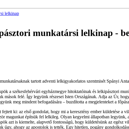
si lelkinap
kipásztori munkatársi lelkinap
- b
 munkatársaknak tartott adventi lelkigyakorlatos szentmisét Spányi Ant
spök a székesfehérvári egyházmegye hitoktatóinak és lelkipásztori mun
uk mások felé. Így legyünk részesei Isten Országának. Adja az Úr, hogy 
együnk meg mindent befogadására – buzdította a megjelenteket a főpász
ejtett ki: az első gondolat, hogy mi a keresztény ember küldetése a vi
ör magunkat építsük fel lelkileg. Olyan kegyelmi állapotban legyünk, 
ök azt is kiemelte, alapvető fontosságú, hogy küldetésünk az egész vilá
nk úgy, ahogy az apostolok is tették. Egy hitetlen, pogány gondolkodás