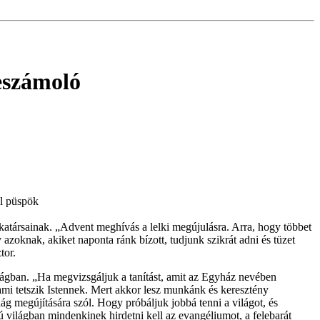
eszámoló
al püspök
katársainak. „Advent meghívás a lelki megújulásra. Arra, hogy többet
azoknak, akiket naponta ránk bízott, tudjunk szikrát adni és tüzet
tor.
lágban. „Ha megvizsgáljuk a tanítást, amit az Egyház nevében
ami tetszik Istennek. Mert akkor lesz munkánk és keresztény
g megújítására szól. Hogy próbáljuk jobbá tenni a világot, és
ú világban mindenkinek hirdetni kell az evangéliumot, a felebarát