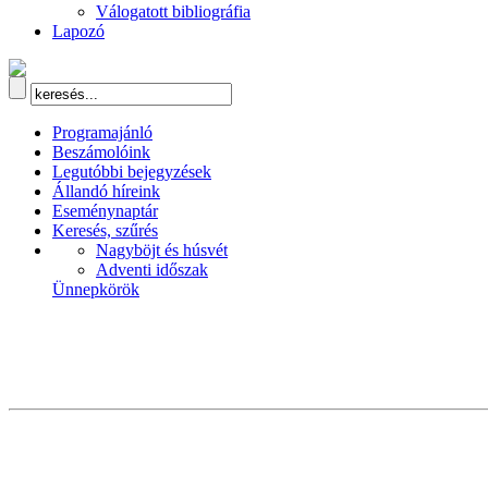
Válogatott bibliográfia
Lapozó
Programajánló
Beszámolóink
Legutóbbi bejegyzések
Állandó híreink
Eseménynaptár
Keresés, szűrés
Nagyböjt és húsvét
Adventi időszak
Ünnepkörök