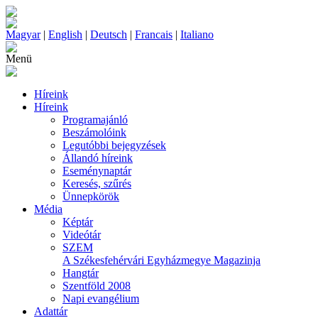
Magyar
|
English
|
Deutsch
|
Francais
|
Italiano
Menü
Híreink
Híreink
Programajánló
Beszámolóink
Legutóbbi bejegyzések
Állandó híreink
Eseménynaptár
Keresés, szűrés
Ünnepkörök
Média
Képtár
Videótár
SZEM
A Székesfehérvári Egyházmegye Magazinja
Hangtár
Szentföld 2008
Napi evangélium
Adattár