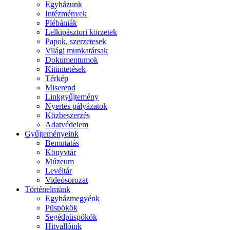
Egyházunk
Intézmények
Plébániák
Lelkipásztori körzetek
Papok, szerzetesek
Világi munkatársak
Dokumentumok
Kitüntetések
Térkép
Miserend
Linkgyűjtemény
Nyertes pályázatok
Közbeszerzés
Adatvédelem
Gyűjteményeink
Bemutatás
Könyvtár
Múzeum
Levéltár
Videósorozat
Történelmünk
Egyházmegyénk
Püspökök
Segédpüspökök
Hitvallóink