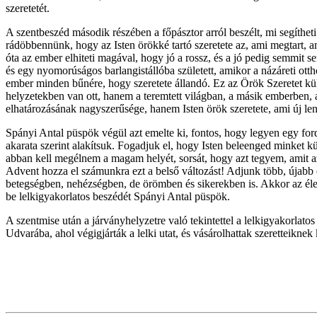
szeretetét.
A szentbeszéd második részében a főpásztor arról beszélt, mi segíthet
rádöbbennünk, hogy az Isten örökké tartó szeretete az, ami megtart,
óta az ember elhiteti magával, hogy jó a rossz, és a jó pedig semmit sem
és egy nyomorúságos barlangistállóba született, amikor a názáreti otth
ember minden bűnére, hogy szeretete állandó. Ez az Örök Szeretet kül
helyzetekben van ott, hanem a teremtett világban, a másik emberben, az
elhatározásának nagyszerűsége, hanem Isten örök szeretete, ami új len
Spányi Antal püspök végül azt emelte ki, fontos, hogy legyen egy fo
akarata szerint alakítsuk. Fogadjuk el, hogy Isten beleenged minket 
abban kell megélnem a magam helyét, sorsát, hogy azt tegyem, amit a
Advent hozza el számunkra ezt a belső változást! Adjunk több, újabb é
betegségben, nehézségben, de örömben és sikerekben is. Akkor az élets
be lelkigyakorlatos beszédét Spányi Antal püspök.
A szentmise után a járványhelyzetre való tekintettel a lelkigyakorlat
Udvarába, ahol végigjárták a lelki utat, és vásárolhattak szeretteikne