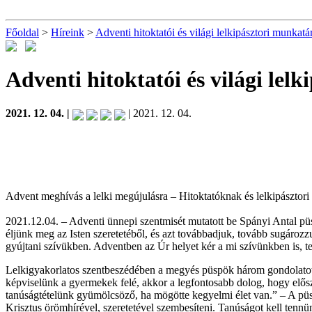
Főoldal
>
Híreink
>
Adventi hitoktatói és világi lelkipásztori munkatár
Adventi hitoktatói és világi lel
2021. 12. 04. |
| 2021. 12. 04.
Advent meghívás a lelki megújulásra – Hitoktatóknak és lelkipásztori
2021.12.04. – Adventi ünnepi szentmisét mutatott be Spányi Antal pü
éljünk meg az Isten szeretetéből, és azt továbbadjuk, tovább sugározz
gyújtani szívükben. Adventben az Úr helyet kér a mi szívünkben is, t
Lelkigyakorlatos szentbeszédében a megyés püspök három gondolatot f
képviselünk a gyermekek felé, akkor a legfontosabb dolog, hogy elősz
tanúságtételünk gyümölcsöző, ha mögötte kegyelmi élet van.” – A püsp
Krisztus örömhírével, szeretetével szembesíteni. Tanúságot kell tennü