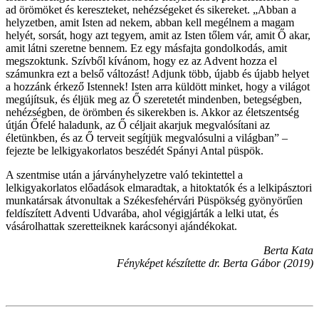
ad örömöket és kereszteket, nehézségeket és sikereket. „Abban a
helyzetben, amit Isten ad nekem, abban kell megélnem a magam
helyét, sorsát, hogy azt tegyem, amit az Isten tőlem vár, amit Ő akar,
amit látni szeretne bennem. Ez egy másfajta gondolkodás, amit
megszoktunk. Szívből kívánom, hogy ez az Advent hozza el
számunkra ezt a belső változást! Adjunk több, újabb és újabb helyet
a hozzánk érkező Istennek! Isten arra küldött minket, hogy a világot
megújítsuk, és éljük meg az Ő szeretetét mindenben, betegségben,
nehézségben, de örömben és sikerekben is. Akkor az életszentség
útján Őfelé haladunk, az Ő céljait akarjuk megvalósítani az
életünkben, és az Ő terveit segítjük megvalósulni a világban” –
fejezte be lelkigyakorlatos beszédét Spányi Antal püspök.
A szentmise után a járványhelyzetre való tekintettel a
lelkigyakorlatos előadások elmaradtak, a hitoktatók és a lelkipásztori
munkatársak átvonultak a Székesfehérvári Püspökség gyönyörűen
feldíszített Adventi Udvarába, ahol végigjárták a lelki utat, és
vásárolhattak szeretteiknek karácsonyi ajándékokat.
Berta Kata
Fényképet készítette dr. Berta Gábor (2019)