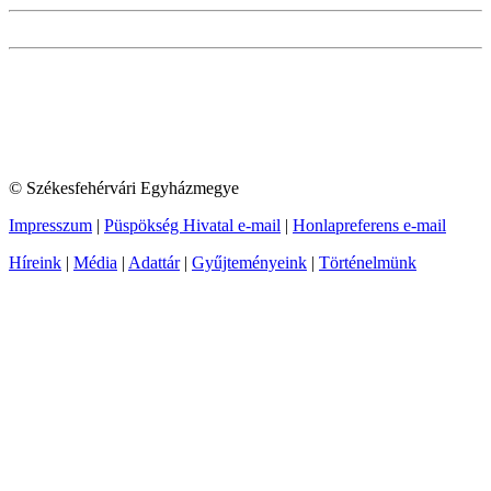
© Székesfehérvári Egyházmegye
Impresszum
|
Püspökség Hivatal e-mail
|
Honlapreferens e-mail
Híreink
|
Média
|
Adattár
|
Gyűjteményeink
|
Történelmünk