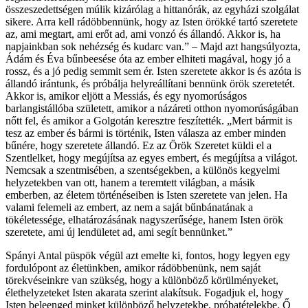
összeszedettségen múlik kizárólag a hittanórák, az egyházi szolgálat
sikere. Arra kell rádöbbennünk, hogy az Isten örökké tartó szeretete
az, ami megtart, ami erőt ad, ami vonzó és állandó. Akkor is, ha
napjainkban sok nehézség és kudarc van.” – Majd azt hangsúlyozta,
Ádám és Éva bűnbeesése óta az ember elhiteti magával, hogy jó a
rossz, és a jó pedig semmit sem ér. Isten szeretete akkor is és azóta is
állandó irántunk, és próbálja helyreállítani bennünk örök szeretetét.
Akkor is, amikor eljött a Messiás, és egy nyomorúságos
barlangistállóba született, amikor a názáreti otthon nyomorúságában
nőtt fel, és amikor a Golgotán keresztre feszítették. „Mert bármit is
tesz az ember és bármi is történik, Isten válasza az ember minden
bűnére, hogy szeretete állandó. Ez az Örök Szeretet küldi el a
Szentlelket, hogy megújítsa az egyes embert, és megújítsa a világot.
Nemcsak a szentmisében, a szentségekben, a különös kegyelmi
helyzetekben van ott, hanem a teremtett világban, a másik
emberben, az életem történéseiben is Isten szeretete van jelen. Ha
valami felemeli az embert, az nem a saját bűnbánatának a
tökéletessége, elhatározásának nagyszerűsége, hanem Isten örök
szeretete, ami új lendületet ad, ami segít bennünket.”
Spányi Antal püspök végül azt emelte ki, fontos, hogy legyen egy
fordulópont az életünkben, amikor rádöbbenünk, nem saját
törekvéseinkre van szükség, hogy a különböző körülményeket,
élethelyzeteket Isten akarata szerint alakítsuk. Fogadjuk el, hogy
Isten beleenged minket különböző helyzetekbe, próbatételekbe. Ő