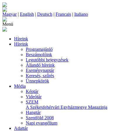
Magyar
|
English
|
Deutsch
|
Francais
|
Italiano
Menü
Híreink
Híreink
Programajánló
Beszámolóink
Legutóbbi bejegyzések
Állandó híreink
Eseménynaptár
Keresés, szűrés
Ünnepkörök
Média
Képtár
Videótár
SZEM
A Székesfehérvári Egyházmegye Magazinja
Hangtár
Szentföld 2008
Napi evangélium
Adattár