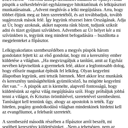
püspök a székesfehérvári egyházmegye hitoktatóinak és lelkipásztori
munkatársainak. „Advent meghívás a lelki megújulásra. Arra, hogy
többet éljünk meg az Isten szeretetéből, és azt továbbadjuk, tovább
sugározzuk mások felé. Így legyünk részesei Isten Országának. Adja
az Úr, hogy azoknak, akiket naponta ránk bízott, tudjunk szikrát
adni és tüzet gyújtani szívükben. Adventben az Úr helyet kér a mi
szívünkben is, tegyünk meg mindent befogadására – buzdította a
megjelenteket a főpásztor.
Lelkigyakorlatos szentbeszédében a megyés püspök három
gondolatot fejtett ki: az első gondolat, hogy mi a keresztény ember
küldetése a világban. „Ha megvizsgáljuk a tanítást, amit az Egyház
nevében képviselünk a gyermekek felé, akkor a legfontosabb dolog,
hogy először magunkat építsük fel lelkileg. Olyan kegyelmi
állapotban legyünk, ami tetszik Istennek. Mert akkor lesz munkánk
és keresztény tanúságtételünk gyümölcsöző, ha mögötte kegyelmi
élet van.” – A püspök azt is kiemelte, alapvető fontosságú, hogy
küldetésünk az egész világ megújítására szól. Hogy próbáljuk jobbá
tenni a világot, és Krisztus örömhírével, szeretetével szembesíteni.
Tanúságot kell tennünk úgy, ahogy az apostolok is tették. Egy
hitetlen, pogány gondolkodású világban mindenkinek hirdetni kell
az evangéliumot, a felebarát szeretetét.
A szentbeszéd második részében a főpásztor arról beszélt, mi
segítheti keresztény küldetésünket. „Nem a tehetségen, nem az