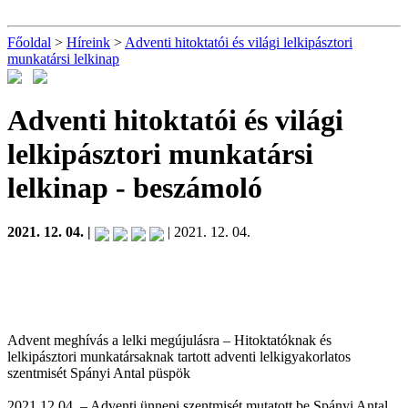
Főoldal
>
Híreink
>
Adventi hitoktatói és világi lelkipásztori
munkatársi lelkinap
Adventi hitoktatói és világi
lelkipásztori munkatársi
lelkinap
- beszámoló
2021. 12. 04. |
| 2021. 12. 04.
Advent meghívás a lelki megújulásra – Hitoktatóknak és
lelkipásztori munkatársaknak tartott adventi lelkigyakorlatos
szentmisét Spányi Antal püspök
2021.12.04. – Adventi ünnepi szentmisét mutatott be Spányi Antal