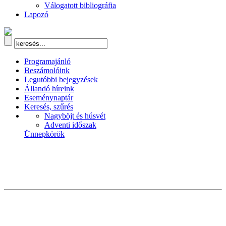
Válogatott bibliográfia
Lapozó
Programajánló
Beszámolóink
Legutóbbi bejegyzések
Állandó híreink
Eseménynaptár
Keresés, szűrés
Nagyböjt és húsvét
Adventi időszak
Ünnepkörök