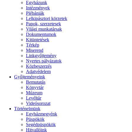
Egyházunk
Intézmények
Plébániák
Lelkipásztori körzetek
Papok, szerzetesek
Világi munkatársak
Dokumentumok
Kitüntetések
Térkép
Miserend
Linkgyűjtemény
Nyertes pályázatok
Közbeszerzés
Adatvédelem
Gyűjteményeink
Bemutatás
Könyvtár
Múzeum
Levéltár
Videósorozat
Történelmünk
Egyházmegyénk
Püspökök
Segédpüspökök
Hitvallóink