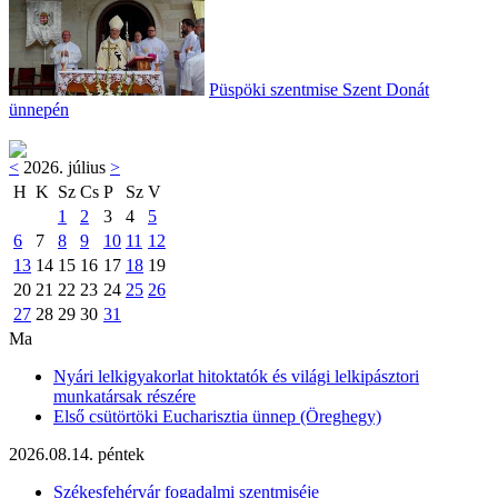
Püspöki szentmise Szent Donát
ünnepén
<
2026. július
>
H
K
Sz
Cs
P
Sz
V
1
2
3
4
5
6
7
8
9
10
11
12
13
14
15
16
17
18
19
20
21
22
23
24
25
26
27
28
29
30
31
Ma
Nyári lelkigyakorlat hitoktatók és világi lelkipásztori
munkatársak részére
Első csütörtöki Eucharisztia ünnep (Öreghegy)
2026.08.14. péntek
Székesfehérvár fogadalmi szentmiséje