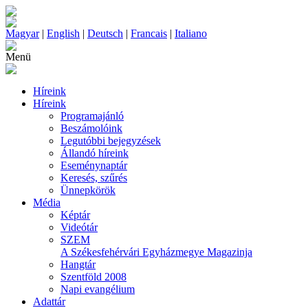
Magyar
|
English
|
Deutsch
|
Francais
|
Italiano
Menü
Híreink
Híreink
Programajánló
Beszámolóink
Legutóbbi bejegyzések
Állandó híreink
Eseménynaptár
Keresés, szűrés
Ünnepkörök
Média
Képtár
Videótár
SZEM
A Székesfehérvári Egyházmegye Magazinja
Hangtár
Szentföld 2008
Napi evangélium
Adattár