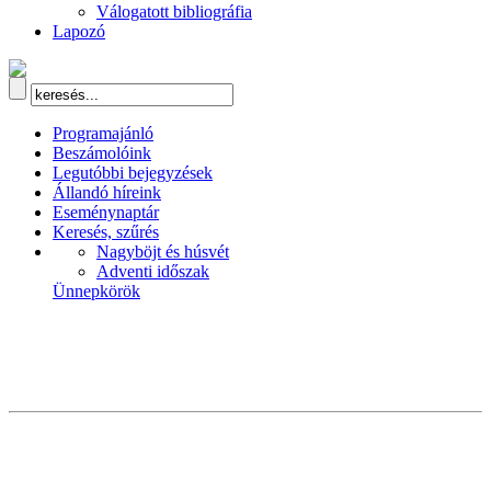
Válogatott bibliográfia
Lapozó
Programajánló
Beszámolóink
Legutóbbi bejegyzések
Állandó híreink
Eseménynaptár
Keresés, szűrés
Nagyböjt és húsvét
Adventi időszak
Ünnepkörök