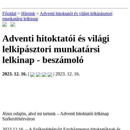
Főoldal
>
Híreink
>
Adventi hitoktatói és világi lelkipásztori
munkatársi lelkinap
Adventi hitoktatói és világi
lelkipásztori munkatársi
lelkinap
- beszámoló
2023. 12. 16. |
| 2023. 12. 16.
Jézus odajön, ahol mi tartunk – Adventi hitoktatói lelkinap
Székesfehérváron
2023.12.16. – A Székesfehérvári Egyházmegye hitoktatóknak és