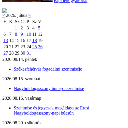
Papi lelkigyakorlat
<
2026. július
>
H
K
Sz
Cs
P
Sz
V
1
2
3
4
5
6
7
8
9
10
11
12
13
14
15
16
17
18
19
20
21
22
23
24
25
26
27
28
29
30
31
2026.08.14. péntek
Székesfehérvár fogadalmi szentmiséje
2026.08.15. szombat
Nagyboldogasszony ünnep - szentmise
2026.08.16. vasárnap
Szentmise és jegyesek megáldása az Ercsi
Nagyboldogasszony-napi búcsún
2026.08.20. csütörtök