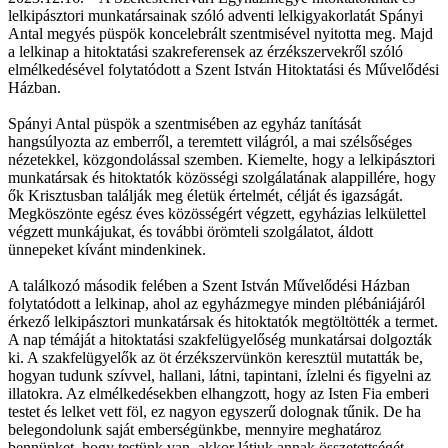
lelkipásztori munkatársainak szóló adventi lelkigyakorlatát Spányi
Antal megyés püspök koncelebrált szentmisével nyitotta meg. Majd
a lelkinap a hitoktatási szakreferensek az érzékszervekről szóló
elmélkedésével folytatódott a Szent István Hitoktatási és Művelődési
Házban.
Spányi Antal püspök a szentmisében az egyház tanítását
hangsúlyozta az emberről, a teremtett világról, a mai szélsőséges
nézetekkel, közgondolással szemben. Kiemelte, hogy a lelkipásztori
munkatársak és hitoktatók közösségi szolgálatának alappillére, hogy
ők Krisztusban találják meg életük értelmét, célját és igazságát.
Megköszönte egész éves közösségért végzett, egyházias lelkülettel
végzett munkájukat, és további örömteli szolgálatot, áldott
ünnepeket kívánt mindenkinek.
A találkozó második felében a Szent István Művelődési Házban
folytatódott a lelkinap, ahol az egyházmegye minden plébániájáról
érkező lelkipásztori munkatársak és hitoktatók megtöltötték a termet.
A nap témáját a hitoktatási szakfelügyelőség munkatársai dolgozták
ki. A szakfelügyelők az öt érzékszervünkön keresztül mutatták be,
hogyan tudunk szívvel, hallani, látni, tapintani, ízlelni és figyelni az
illatokra. Az elmélkedésekben elhangzott, hogy az Isten Fia emberi
testet és lelket vett föl, ez nagyon egyszerű dolognak tűnik. De ha
belegondolunk saját emberségünkbe, mennyire meghatároz
bennünket, hogy testünk van, akkor látjuk annak összetettségét.