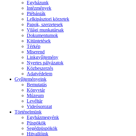
Egyházunk
Intézmények
Plébániák
Lelkipásztori körzetek
Papok, szerzetesek
Világi munkatársak
Dokumentumok
Kitüntetések
Térkép
Miserend
Linkgyűjtemény
Nyertes pályázatok
Közbeszerzés
Adatvédelem
Gyűjteményeink
Bemutatás
Könyvtár
Múzeum
Levéltár
Videósorozat
Történelmünk
Egyházmegyénk
Püspökök
Segédpüspökök
Hitvallóink