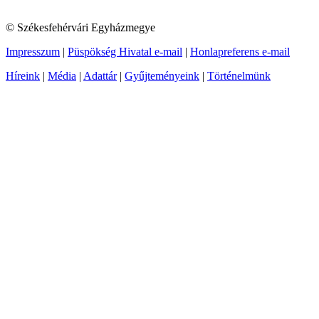
© Székesfehérvári Egyházmegye
Impresszum
|
Püspökség Hivatal e-mail
|
Honlapreferens e-mail
Híreink
|
Média
|
Adattár
|
Gyűjteményeink
|
Történelmünk