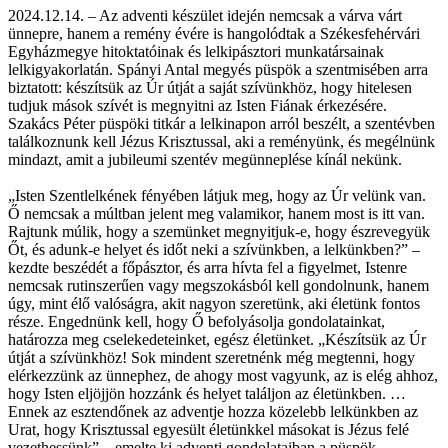
2024.12.14. – Az adventi készület idején nemcsak a várva várt
ünnepre, hanem a remény évére is hangolódtak a Székesfehérvári
Egyházmegye hitoktatóinak és lelkipásztori munkatársainak
lelkigyakorlatán. Spányi Antal megyés püspök a szentmisében arra
biztatott: készítsük az Úr útját a saját szívünkhöz, hogy hitelesen
tudjuk mások szívét is megnyitni az Isten Fiának érkezésére.
Szakács Péter püspöki titkár a lelkinapon arról beszélt, a szentévben
találkoznunk kell Jézus Krisztussal, aki a reményünk, és megélnünk
mindazt, amit a jubileumi szentév megünneplése kínál nekünk.
„Isten Szentlelkének fényében látjuk meg, hogy az Úr velünk van.
Ő nemcsak a múltban jelent meg valamikor, hanem most is itt van.
Rajtunk múlik, hogy a szemünket megnyitjuk-e, hogy észrevegyük
Őt, és adunk-e helyet és időt neki a szívünkben, a lelkünkben?” –
kezdte beszédét a főpásztor, és arra hívta fel a figyelmet, Istenre
nemcsak rutinszerűen vagy megszokásból kell gondolnunk, hanem
úgy, mint élő valóságra, akit nagyon szeretünk, aki életünk fontos
része. Engednünk kell, hogy Ő befolyásolja gondolatainkat,
határozza meg cselekedeteinket, egész életünket. „Készítsük az Úr
útját a szívünkhöz! Sok mindent szeretnénk még megtenni, hogy
elérkezzünk az ünnephez, de ahogy most vagyunk, az is elég ahhoz,
hogy Isten eljöjjön hozzánk és helyet találjon az életünkben. …
Ennek az esztendőnek az adventje hozza közelebb lelkünkben az
Urat, hogy Krisztussal egyesült életünkkel másokat is Jézus felé
vezethessünk” – emelte ki adventi gondolataiban a püspök.