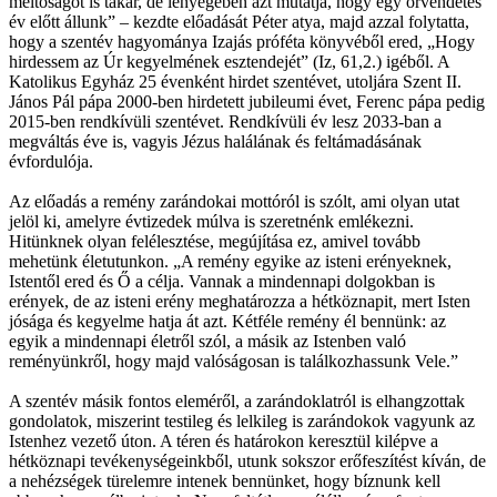
méltóságot is takar, de lényegében azt mutatja, hogy egy örvendetes
év előtt állunk” – kezdte előadását Péter atya, majd azzal folytatta,
hogy a szentév hagyománya Izajás próféta könyvéből ered, „Hogy
hirdessem az Úr kegyelmének esztendejét” (Iz, 61,2.) igéből. A
Katolikus Egyház 25 évenként hirdet szentévet, utoljára Szent II.
János Pál pápa 2000-ben hirdetett jubileumi évet, Ferenc pápa pedig
2015-ben rendkívüli szentévet. Rendkívüli év lesz 2033-ban a
megváltás éve is, vagyis Jézus halálának és feltámadásának
évfordulója.
Az előadás a remény zarándokai mottóról is szólt, ami olyan utat
jelöl ki, amelyre évtizedek múlva is szeretnénk emlékezni.
Hitünknek olyan felélesztése, megújítása ez, amivel tovább
mehetünk életutunkon. „A remény egyike az isteni erényeknek,
Istentől ered és Ő a célja. Vannak a mindennapi dolgokban is
erények, de az isteni erény meghatározza a hétköznapit, mert Isten
jósága és kegyelme hatja át azt. Kétféle remény él bennünk: az
egyik a mindennapi életről szól, a másik az Istenben való
reményünkről, hogy majd valóságosan is találkozhassunk Vele.”
A szentév másik fontos eleméről, a zarándoklatról is elhangzottak
gondolatok, miszerint testileg és lelkileg is zarándokok vagyunk az
Istenhez vezető úton. A téren és határokon keresztül kilépve a
hétköznapi tevékenységeinkből, utunk sokszor erőfeszítést kíván, de
a nehézségek türelemre intenek bennünket, hogy bíznunk kell