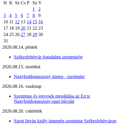
H
K
Sz
Cs
P
Sz
V
1
2
3
4
5
6
7
8
9
10
11
12
13
14
15
16
17
18
19
20
21
22
23
24
25
26
27
28
29
30
31
2026.08.14. péntek
Székesfehérvár fogadalmi szentmiséje
2026.08.15. szombat
Nagyboldogasszony ünnep - szentmise
2026.08.16. vasárnap
Szentmise és jegyesek megáldása az Ercsi
Nagyboldogasszony-napi búcsún
2026.08.20. csütörtök
Szent István király ünnepén szentmise Székesfehérváron