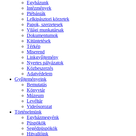
Egyházunk
Intézmények
Plébániák
Lelkipásztori körzetek
Papok, szerzetesek
Világi munkatársak
Dokumentumok
Kitüntetések
Térkép
Miserend
Linkgyűjtemény
Nyertes pályázatok
Közbeszerzés
Adatvédelem
Gyűjteményeink
Bemutatás
Könyvtár
Múzeum
Levéltár
Videósorozat
Történelmünk
Egyházmegyénk
Püspökök
Segédpüspökök
Hitvallóink