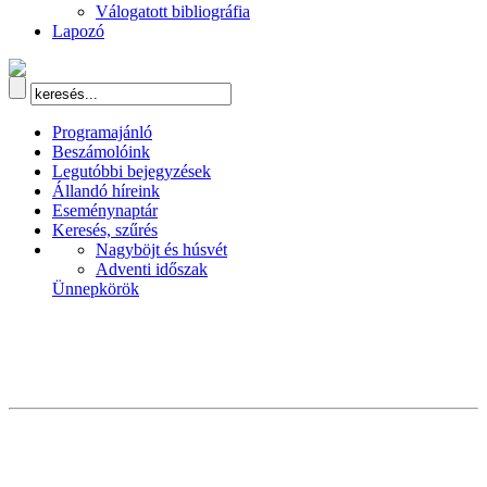
Válogatott bibliográfia
Lapozó
Programajánló
Beszámolóink
Legutóbbi bejegyzések
Állandó híreink
Eseménynaptár
Keresés, szűrés
Nagyböjt és húsvét
Adventi időszak
Ünnepkörök