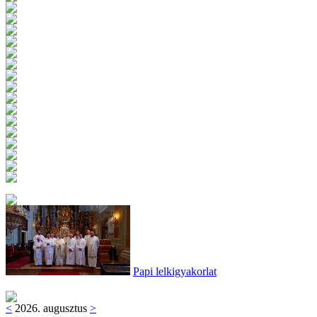
Papi lelkigyakorlat
<
2026. augusztus
>