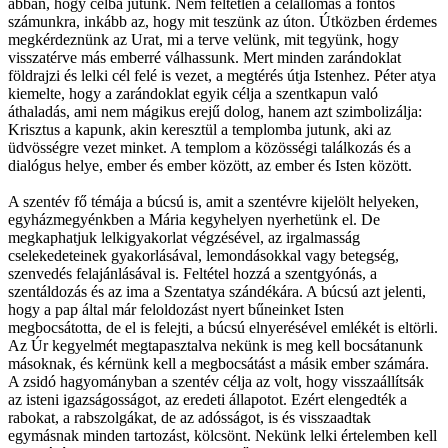
abban, hogy célba jutunk. Nem feltétlen a célállomás a fontos
számunkra, inkább az, hogy mit teszünk az úton. Útközben érdemes
megkérdeznünk az Urat, mi a terve velünk, mit tegyünk, hogy
visszatérve más emberré válhassunk. Mert minden zarándoklat
földrajzi és lelki cél felé is vezet, a megtérés útja Istenhez. Péter atya
kiemelte, hogy a zarándoklat egyik célja a szentkapun való
áthaladás, ami nem mágikus erejű dolog, hanem azt szimbolizálja:
Krisztus a kapunk, akin keresztül a templomba jutunk, aki az
üdvösségre vezet minket. A templom a közösségi találkozás és a
dialógus helye, ember és ember között, az ember és Isten között.
A szentév fő témája a búcsú is, amit a szentévre kijelölt helyeken,
egyházmegyénkben a Mária kegyhelyen nyerhetünk el. De
megkaphatjuk lelkigyakorlat végzésével, az irgalmasság
cselekedeteinek gyakorlásával, lemondásokkal vagy betegség,
szenvedés felajánlásával is. Feltétel hozzá a szentgyónás, a
szentáldozás és az ima a Szentatya szándékára. A búcsú azt jelenti,
hogy a pap által már feloldozást nyert bűneinket Isten
megbocsátotta, de el is felejti, a búcsú elnyerésével emlékét is eltörli.
Az Úr kegyelmét megtapasztalva nekünk is meg kell bocsátanunk
másoknak, és kérnünk kell a megbocsátást a másik ember számára.
A zsidó hagyományban a szentév célja az volt, hogy visszaállítsák
az isteni igazságosságot, az eredeti állapotot. Ezért elengedték a
rabokat, a rabszolgákat, de az adósságot, is és visszaadtak
egymásnak minden tartozást, kölcsönt. Nekünk lelki értelemben kell