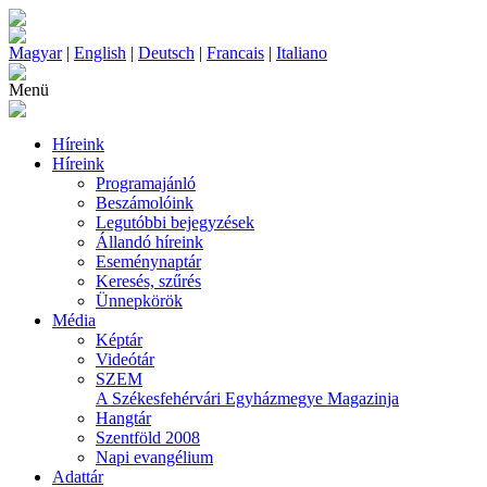
Magyar
|
English
|
Deutsch
|
Francais
|
Italiano
Menü
Híreink
Híreink
Programajánló
Beszámolóink
Legutóbbi bejegyzések
Állandó híreink
Eseménynaptár
Keresés, szűrés
Ünnepkörök
Média
Képtár
Videótár
SZEM
A Székesfehérvári Egyházmegye Magazinja
Hangtár
Szentföld 2008
Napi evangélium
Adattár