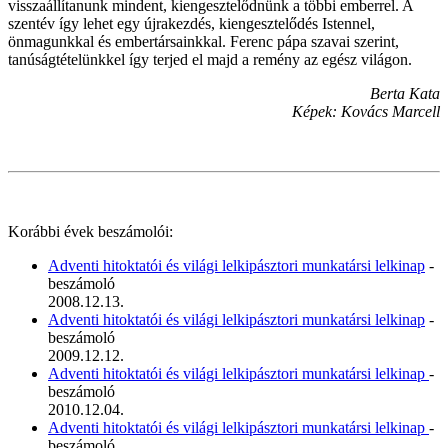
visszaállítanunk mindent, kiengesztelődnünk a többi emberrel. A
szentév így lehet egy újrakezdés, kiengesztelődés Istennel,
önmagunkkal és embertársainkkal. Ferenc pápa szavai szerint,
tanúságtételünkkel így terjed el majd a remény az egész világon.
Berta Kata
Képek: Kovács Marcell
Korábbi évek beszámolói:
Adventi hitoktatói és világi lelkipásztori munkatársi lelkinap
-
beszámoló
2008.12.13.
Adventi hitoktatói és világi lelkipásztori munkatársi lelkinap
-
beszámoló
2009.12.12.
Adventi hitoktatói és világi lelkipásztori munkatársi lelkinap
-
beszámoló
2010.12.04.
Adventi hitoktatói és világi lelkipásztori munkatársi lelkinap
-
beszámoló