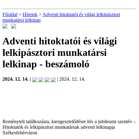
Főoldal
>
Híreink
>
Adventi hitoktatói és világi lelkipásztori
munkatársi lelkinap
Adventi hitoktatói és világi
lelkipásztori munkatársi
lelkinap
- beszámoló
2024. 12. 14. |
| 2024. 12. 14.
Reményteli találkozásra, kiengesztelődésre hív a jubileumi szentév –
Hitoktatók és lelkipásztori munkatársak adventi lelkinapja
Székesfehérváron