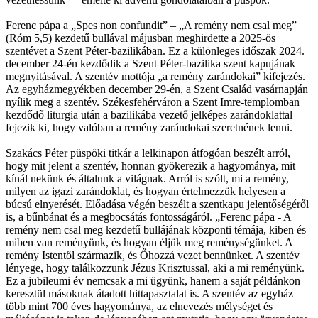
Ferenc pápa a „Spes non confundit” – „A remény nem csal meg”
(Róm 5,5) kezdetű bullával májusban meghirdette a 2025-ös
szentévet a Szent Péter-bazilikában. Ez a különleges időszak 2024.
december 24-én kezdődik a Szent Péter-bazilika szent kapujának
megnyitásával. A szentév mottója „a remény zarándokai” kifejezés.
Az egyházmegyékben december 29-én, a Szent Család vasárnapján
nyílik meg a szentév. Székesfehérváron a Szent Imre-templomban
kezdődő liturgia után a bazilikába vezető jelképes zarándoklattal
fejezik ki, hogy valóban a remény zarándokai szeretnének lenni.
Szakács Péter püspöki titkár a lelkinapon átfogóan beszélt arról,
hogy mit jelent a szentév, honnan gyökerezik a hagyománya, mit
kínál nekünk és általunk a világnak. Arról is szólt, mi a remény,
milyen az igazi zarándoklat, és hogyan értelmezzük helyesen a
búcsú elnyerését. Előadása végén beszélt a szentkapu jelentőségéről
is, a bűnbánat és a megbocsátás fontosságáról. „Ferenc pápa - A
remény nem csal meg kezdetű bullájának központi témája, kiben és
miben van reményünk, és hogyan éljük meg reménységünket. A
remény Istentől származik, és Őhozzá vezet bennünket. A szentév
lényege, hogy találkozzunk Jézus Krisztussal, aki a mi reményünk.
Ez a jubileumi év nemcsak a mi ügyünk, hanem a saját példánkon
keresztül másoknak átadott hittapasztalat is. A szentév az egyház
több mint 700 éves hagyománya, az elnevezés mélységet és