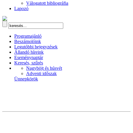
Válogatott bibliográfia
Lapozó
Programajánló
Beszámolóink
Legutóbbi bejegyzések
Állandó híreink
Eseménynaptár
Keresés, szűrés
Nagyböjt és húsvét
Adventi időszak
Ünnepkörök