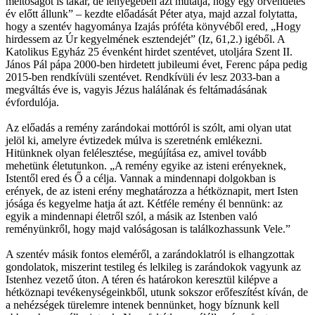
méltóságot is takar, de lényegében azt mutatja, hogy egy örvendetes
év előtt állunk” – kezdte előadását Péter atya, majd azzal folytatta,
hogy a szentév hagyománya Izajás próféta könyvéből ered, „Hogy
hirdessem az Úr kegyelmének esztendejét” (Iz, 61,2.) igéből. A
Katolikus Egyház 25 évenként hirdet szentévet, utoljára Szent II.
János Pál pápa 2000-ben hirdetett jubileumi évet, Ferenc pápa pedig
2015-ben rendkívüli szentévet. Rendkívüli év lesz 2033-ban a
megváltás éve is, vagyis Jézus halálának és feltámadásának
évfordulója.
Az előadás a remény zarándokai mottóról is szólt, ami olyan utat
jelöl ki, amelyre évtizedek múlva is szeretnénk emlékezni.
Hitünknek olyan felélesztése, megújítása ez, amivel tovább
mehetünk életutunkon. „A remény egyike az isteni erényeknek,
Istentől ered és Ő a célja. Vannak a mindennapi dolgokban is
erények, de az isteni erény meghatározza a hétköznapit, mert Isten
jósága és kegyelme hatja át azt. Kétféle remény él bennünk: az
egyik a mindennapi életről szól, a másik az Istenben való
reményünkről, hogy majd valóságosan is találkozhassunk Vele.”
A szentév másik fontos eleméről, a zarándoklatról is elhangzottak
gondolatok, miszerint testileg és lelkileg is zarándokok vagyunk az
Istenhez vezető úton. A téren és határokon keresztül kilépve a
hétköznapi tevékenységeinkből, utunk sokszor erőfeszítést kíván, de
a nehézségek türelemre intenek bennünket, hogy bíznunk kell