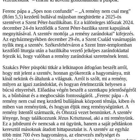
Ferenc pápa a „Spes non confundit” – „A remény nem csal meg”
(Róm 5,5) kezdetű bullával májusban meghirdette a 2025-ös
szentévet a Szent Péter-bazilikában. Ez a különleges időszak 2024.
december 24-én kezdődik a Szent Péter-bazilika szent kapujának
megnyitásával. A szentév mottója „a remény zarándokai” kifejezés.
Az egyházmegyékben december 29-én, a Szent Család vasárnapján
nyílik meg a szentév. Székesfehérváron a Szent Imre-templomban
kezdődő liturgia után a bazilikába vezető jelképes zarándoklattal
fejezik ki, hogy valóban a remény zarándokai szeretnének lenni.
Szakács Péter püspöki titkár a lelkinapon átfogóan beszélt arról,
hogy mit jelent a szentév, honnan gyökerezik a hagyománya, mit
kínál nekünk és általunk a világnak. Arról is szólt, mi a remény,
milyen az igazi zarándoklat, és hogyan értelmezzük helyesen a
búcsú elnyerését. Előadása végén beszélt a szentkapu jelentőségéről
is, a bűnbánat és a megbocsátás fontosságáról. „Ferenc pápa - A
remény nem csal meg kezdetű bullájának központi témája, kiben és
miben van reményünk, és hogyan éljük meg reménységünket. A
remény Istentől származik, és Őhozzá vezet bennünket. A szentév
lényege, hogy találkozzunk Jézus Krisztussal, aki a mi reményünk.
Ez a jubileumi év nemcsak a mi ügyünk, hanem a saját példánkon
keresztül másoknak átadott hittapasztalat is. A szentév az egyház
több mint 700 éves hagyománya, az elnevezés mélységet és