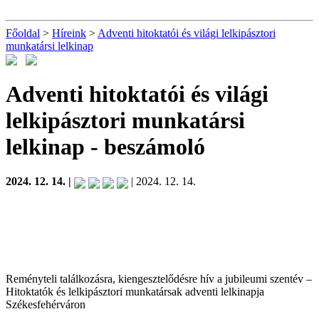
Főoldal
>
Híreink
>
Adventi hitoktatói és világi lelkipásztori
munkatársi lelkinap
Adventi hitoktatói és világi
lelkipásztori munkatársi
lelkinap
- beszámoló
2024. 12. 14. |
| 2024. 12. 14.
Reményteli találkozásra, kiengesztelődésre hív a jubileumi szentév –
Hitoktatók és lelkipásztori munkatársak adventi lelkinapja
Székesfehérváron