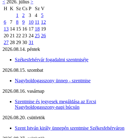
<
2026. július
>
H
K
Sz
Cs
P
Sz
V
1
2
3
4
5
6
7
8
9
10
11
12
13
14
15
16
17
18
19
20
21
22
23
24
25
26
27
28
29
30
31
2026.08.14. péntek
Székesfehérvár fogadalmi szentmiséje
2026.08.15. szombat
Nagyboldogasszony ünnep - szentmise
2026.08.16. vasárnap
Szentmise és jegyesek megáldása az Ercsi
Nagyboldogasszony-napi búcsún
2026.08.20. csütörtök
Szent István király ünnepén szentmise Székesfehérváron