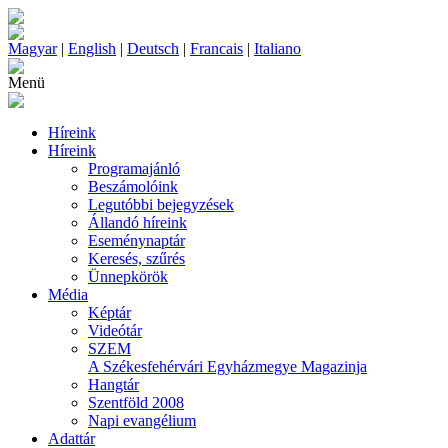
Magyar
|
English
|
Deutsch
|
Francais
|
Italiano
Menü
Híreink
Híreink
Programajánló
Beszámolóink
Legutóbbi bejegyzések
Állandó híreink
Eseménynaptár
Keresés, szűrés
Ünnepkörök
Média
Képtár
Videótár
SZEM
A Székesfehérvári Egyházmegye Magazinja
Hangtár
Szentföld 2008
Napi evangélium
Adattár