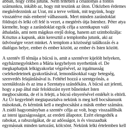
abban, hogy célba jutunk. Nem feltétlen a célállomás a fontos
számunkra, inkább az, hogy mit teszünk az úton. Útközben érdemes
megkérdeznünk az Urat, mi a terve velünk, mit tegyünk, hogy
visszatérve más emberré válhassunk. Mert minden zarándoklat
földrajzi és lelki cél felé is vezet, a megtérés útja Istenhez. Péter atya
kiemelte, hogy a zarándoklat egyik célja a szentkapun való
áthaladás, ami nem mágikus erejű dolog, hanem azt szimbolizálja:
Krisztus a kapunk, akin keresztül a templomba jutunk, aki az
üdvösségre vezet minket. A templom a közösségi találkozás és a
dialógus helye, ember és ember között, az ember és Isten között.
A szentév fő témája a búcsú is, amit a szentévre kijelölt helyeken,
egyházmegyénkben a Mária kegyhelyen nyerhetünk el. De
megkaphatjuk lelkigyakorlat végzésével, az irgalmasság
cselekedeteinek gyakorlásával, lemondásokkal vagy betegség,
szenvedés felajánlásával is. Feltétel hozzá a szentgyónás, a
szentáldozás és az ima a Szentatya szándékára. A búcsú azt jelenti,
hogy a pap által már feloldozást nyert bűneinket Isten
megbocsátotta, de el is felejti, a búcsú elnyerésével emlékét is eltörli.
Az Úr kegyelmét megtapasztalva nekünk is meg kell bocsátanunk
másoknak, és kérnünk kell a megbocsátást a másik ember számára.
A zsidó hagyományban a szentév célja az volt, hogy visszaállítsák
az isteni igazságosságot, az eredeti állapotot. Ezért elengedték a
rabokat, a rabszolgákat, de az adósságot, is és visszaadtak
egymásnak minden tartozást, kölcsönt. Nekünk lelki értelemben kell