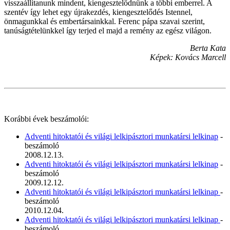
visszaállítanunk mindent, kiengesztelődnünk a többi emberrel. A
szentév így lehet egy újrakezdés, kiengesztelődés Istennel,
önmagunkkal és embertársainkkal. Ferenc pápa szavai szerint,
tanúságtételünkkel így terjed el majd a remény az egész világon.
Berta Kata
Képek: Kovács Marcell
Korábbi évek beszámolói:
Adventi hitoktatói és világi lelkipásztori munkatársi lelkinap
-
beszámoló
2008.12.13.
Adventi hitoktatói és világi lelkipásztori munkatársi lelkinap
-
beszámoló
2009.12.12.
Adventi hitoktatói és világi lelkipásztori munkatársi lelkinap
-
beszámoló
2010.12.04.
Adventi hitoktatói és világi lelkipásztori munkatársi lelkinap
-
beszámoló