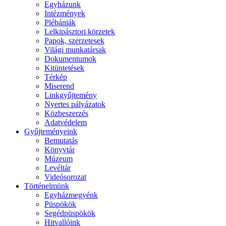
Egyházunk
Intézmények
Plébániák
Lelkipásztori körzetek
Papok, szerzetesek
Világi munkatársak
Dokumentumok
Kitüntetések
Térkép
Miserend
Linkgyűjtemény
Nyertes pályázatok
Közbeszerzés
Adatvédelem
Gyűjteményeink
Bemutatás
Könyvtár
Múzeum
Levéltár
Videósorozat
Történelmünk
Egyházmegyénk
Püspökök
Segédpüspökök
Hitvallóink