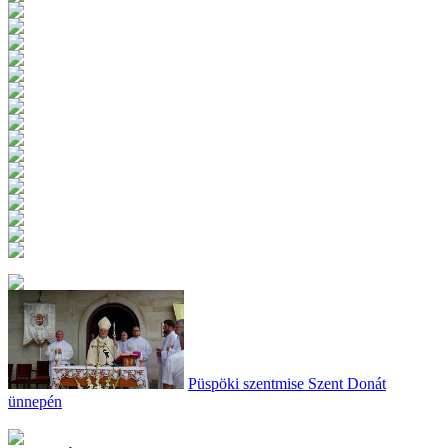
Püspöki szentmise Szent Donát
ünnepén