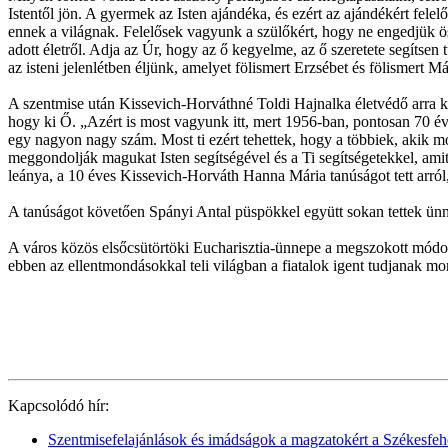
Istentől jön. A gyermek az Isten ajándéka, és ezért az ajándékért fel
ennek a világnak. Felelősek vagyunk a szülőkért, hogy ne engedjük ös
adott életről. Adja az Úr, hogy az ő kegyelme, az ő szeretete segíts
az isteni jelenlétben éljünk, amelyet fölismert Erzsébet és fölismert Má
A szentmise után Kissevich-Horváthné Toldi Hajnalka életvédő arra kért
hogy ki Ő. „Azért is most vagyunk itt, mert 1956-ban, pontosan 70 évv
egy nagyon nagy szám. Most ti ezért tehettek, hogy a többiek, akik 
meggondolják magukat Isten segítségével és a Ti segítségetekkel, amit 
leánya, a 10 éves Kissevich-Horváth Hanna Mária tanúságot tett arról
A tanúságot követően Spányi Antal püspökkel együtt sokan tettek ünnep
A város közös elsőcsütörtöki Eucharisztia-ünnepe a megszokott módon 
ebben az ellentmondásokkal teli világban a fiatalok igent tudjanak mon
Kapcsolódó hír:
Szentmisefelajánlások és imádságok a magzatokért a Székesf