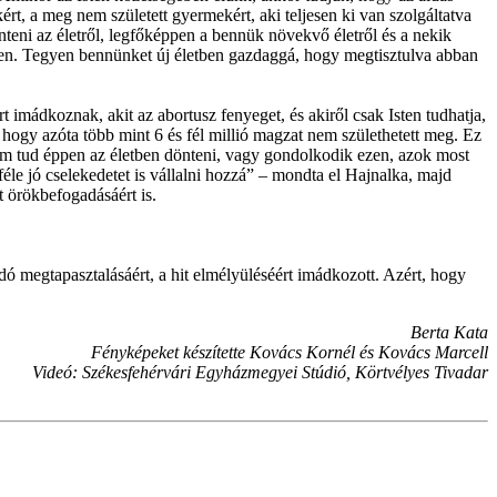
rt, a meg nem született gyermekért, aki teljesen ki van szolgáltatva
teni az életről, legfőképpen a bennük növekvő életről és a nekik
nken. Tegyen bennünket új életben gazdaggá, hogy megtisztulva abban
 imádkoznak, akit az abortusz fenyeget, és akiről csak Isten tudhatja,
 hogy azóta több mint 6 és fél millió magzat nem születhetett meg. Ez
nem tud éppen az életben dönteni, vagy gondolkodik ezen, azok most
féle jó cselekedetet is vállalni hozzá” – mondta el Hajnalka, majd
 örökbefogadásáért is.
ó megtapasztalásáért, a hit elmélyüléséért imádkozott. Azért, hogy
Berta Kata
Fényképeket készítette Kovács Kornél és Kovács Marcell
Videó: Székesfehérvári Egyházmegyei Stúdió, Körtvélyes Tivadar