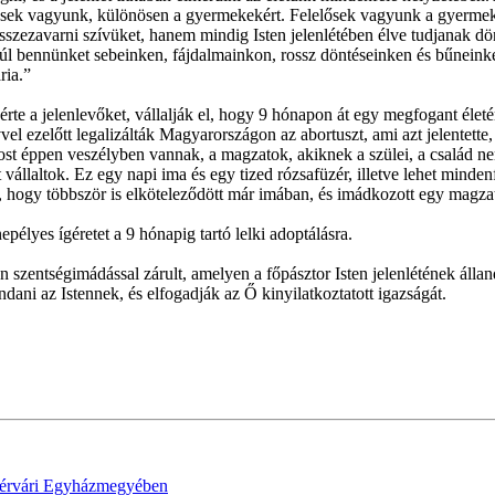
elősek vagyunk, különösen a gyermekekért. Felelősek vagyunk a gyermeké
szezavarni szívüket, hanem mindig Isten jelenlétében élve tudjanak dön
en túl bennünket sebeinken, fájdalmainkon, rossz döntéseinken és bűnei
ria.”
e a jelenlevőket, vállalják el, hogy 9 hónapon át egy megfogant életért
el ezelőtt legalizálták Magyarországon az abortuszt, ami azt jelentette,
most éppen veszélyben vannak, a magzatok, akiknek a szülei, a család 
vállaltok. Ez egy napi ima és egy tized rózsafüzér, illetve lehet minden
, hogy többször is elköteleződött már imában, és imádkozott egy magzat
élyes ígéretet a 9 hónapig tartó lelki adoptálásra.
szentségimádással zárult, amelyen a főpásztor Isten jelenlétének álland
dani az Istennek, és elfogadják az Ő kinyilatkoztatott igazságát.
ehérvári Egyházmegyében