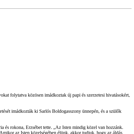
at folytatva közösen imádkoztak új papi és szerzetesi hivatásokért,
etését imádkozták ki Sarlós Boldogasszony ünnepén, és a szülők
a és rokona, Erzsébet tette. „Az Isten mindig közel van hozzánk.
. Amikor az Isten közelségében élünk, akkor tudjuk, hogy az áldás