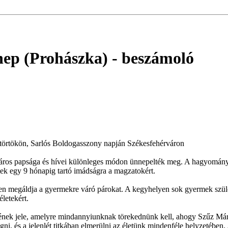
nnep (Prohászka)
- beszámoló
ütörtökön, Sarlós Boldogasszony napján Székesfehérváron
város papsága és hívei különleges módon ünnepelték meg. A hagyományok
tek egy 9 hónapig tartó imádságra a magzatokért.
en megáldja a gyermekre váró párokat. A kegyhelyen sok gyermek szül
letekért.
tének jele, amelyre mindannyiunknak törekednünk kell, ahogy Szűz Mári
ogni, és a jelenlét titkában elmerülni az életünk mindenféle helyzetében