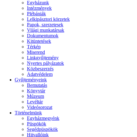
Egyházunk
Intézmények
Plébániák
Lelkipásztori körzetek
Papok, szerzetesek
Világi munkatársak
Dokumentumok
Kitüntetések
Térkép
Miserend
Linkgyűjtemény
Nyertes pályázatok
Közbeszerzés
Adatvédelem
Gyűjteményeink
Bemutatás
Könyvtár
Múzeum
Levéltár
Videósorozat
Történelmünk
Egyházmegyénk
Püspökök
Segédpüspökök
Hitvallóink