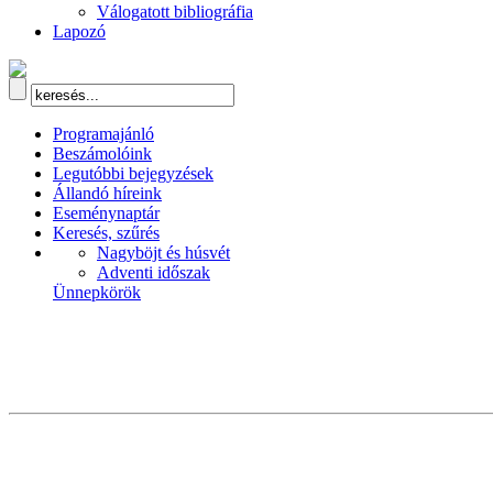
Válogatott bibliográfia
Lapozó
Programajánló
Beszámolóink
Legutóbbi bejegyzések
Állandó híreink
Eseménynaptár
Keresés, szűrés
Nagyböjt és húsvét
Adventi időszak
Ünnepkörök