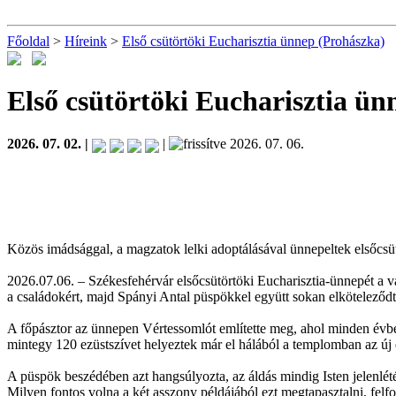
Főoldal
>
Híreink
>
Első csütörtöki Eucharisztia ünnep (Prohászka)
Első csütörtöki Eucharisztia ü
2026. 07. 02. |
|
2026. 07. 06.
Közös imádsággal, a magzatok lelki adoptálásával ünnepeltek elsőcs
2026.07.06. – Székesfehérvár elsőcsütörtöki Eucharisztia-ünnepét a 
a családokért, majd Spányi Antal püspökkel együtt sokan elköteleződ
A főpásztor az ünnepen Vértessomlót említette meg, ahol minden évb
mintegy 120 ezüstszívet helyeztek már el hálából a templomban az új é
A püspök beszédében azt hangsúlyozta, az áldás mindig Isten jelenlé
Milyen fontos volna a két asszony példájából ezt megtapasztalni, felf