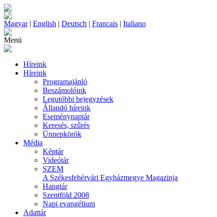
Magyar
|
English
|
Deutsch
|
Francais
|
Italiano
Menü
Híreink
Híreink
Programajánló
Beszámolóink
Legutóbbi bejegyzések
Állandó híreink
Eseménynaptár
Keresés, szűrés
Ünnepkörök
Média
Képtár
Videótár
SZEM
A Székesfehérvári Egyházmegye Magazinja
Hangtár
Szentföld 2008
Napi evangélium
Adattár