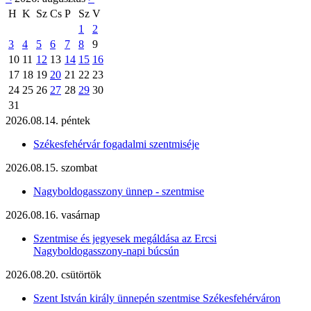
H
K
Sz
Cs
P
Sz
V
1
2
3
4
5
6
7
8
9
10
11
12
13
14
15
16
17
18
19
20
21
22
23
24
25
26
27
28
29
30
31
2026.08.14. péntek
Székesfehérvár fogadalmi szentmiséje
2026.08.15. szombat
Nagyboldogasszony ünnep - szentmise
2026.08.16. vasárnap
Szentmise és jegyesek megáldása az Ercsi
Nagyboldogasszony-napi búcsún
2026.08.20. csütörtök
Szent István király ünnepén szentmise Székesfehérváron