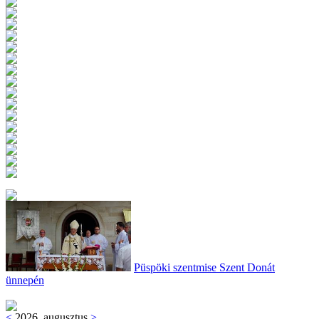
Püspöki szentmise Szent Donát
ünnepén
<
2026. augusztus
>