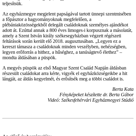
teljesítsük.
Az egyházmegye megjelent papságával tartott ünnepi szentmisében
a főpásztor a hagyományoknak megfelelően, a
plébániaközösségekből delegált családoknak személyes ajándékot
adott át. Ezúttal annak a 800 éves limoges-i korpusznak a másolatát,
amely a Szent István király székesegyházban végzett régészeti
feltárások során került elő 2018. augusztusában. „Legyen ez a
kereszt támasza a családoknak minden veszélyben, nehézségben,
legyen erőforrás a hithez, a hűséghez, a tanúságtevő élethez” –
mondta áldásában a püspök.
A megyés püspök az első Magyar Szent Család Napján áldásban
részesült családokat arra kérte, vigyék el egyházközségeikbe a hit
lángját, az áldás kegyelmét, és erősítsék meg a többi családot is.
Berta Kata
Fényképeket készítette dr. Berta Gábor
Videó: Székesfehérvári Egyházmegyei Stúdió