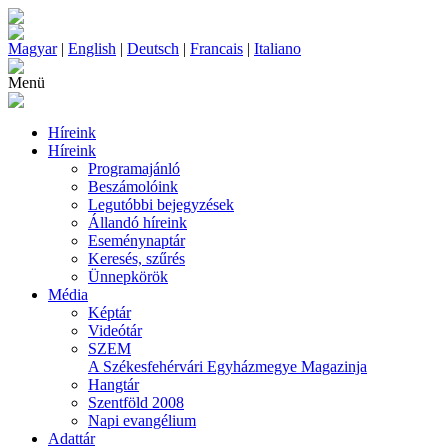
Magyar
|
English
|
Deutsch
|
Francais
|
Italiano
Menü
Híreink
Híreink
Programajánló
Beszámolóink
Legutóbbi bejegyzések
Állandó híreink
Eseménynaptár
Keresés, szűrés
Ünnepkörök
Média
Képtár
Videótár
SZEM
A Székesfehérvári Egyházmegye Magazinja
Hangtár
Szentföld 2008
Napi evangélium
Adattár