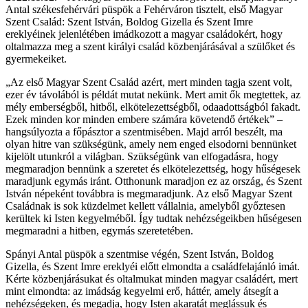
Antal székesfehérvári püspök a Fehérváron tisztelt, első Magyar
Szent Család: Szent István, Boldog Gizella és Szent Imre
ereklyéinek jelenlétében imádkozott a magyar családokért, hogy
oltalmazza meg a szent királyi család közbenjárásával a szülőket és
gyermekeiket.
„Az első Magyar Szent Család azért, mert minden tagja szent volt,
ezer év távolából is példát mutat nekünk. Mert amit ők megtettek, az
mély emberségből, hitből, elkötelezettségből, odaadottságból fakadt.
Ezek minden kor minden embere számára követendő értékek” –
hangsúlyozta a főpásztor a szentmisében. Majd arról beszélt, ma
olyan hitre van szükségünk, amely nem enged elsodorni bennünket
kijelölt utunkról a világban. Szükségünk van elfogadásra, hogy
megmaradjon bennünk a szeretet és elkötelezettség, hogy hűségesek
maradjunk egymás iránt. Otthonunk maradjon ez az ország, és Szent
István népeként továbbra is megmaradjunk. Az első Magyar Szent
Családnak is sok küzdelmet kellett vállalnia, amelyből győztesen
kerültek ki Isten kegyelméből. Így tudtak nehézségeikben hűségesen
megmaradni a hitben, egymás szeretetében.
Spányi Antal püspök a szentmise végén, Szent István, Boldog
Gizella, és Szent Imre ereklyéi előtt elmondta a családfelajánló imát.
Kérte közbenjárásukat és oltalmukat minden magyar családért, mert
mint elmondta: az imádság kegyelmi erő, háttér, amely átsegít a
nehézségeken, és megadja, hogy Isten akaratát meglássuk és