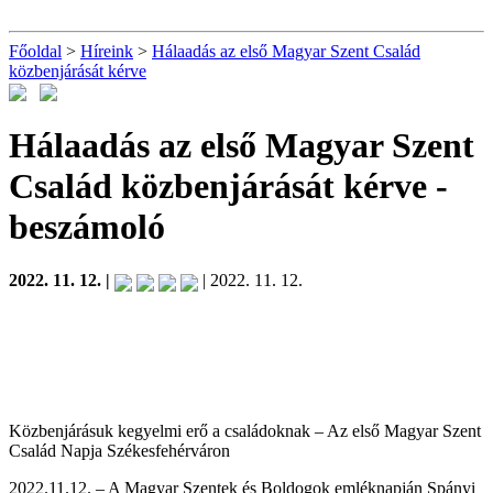
Főoldal
>
Híreink
>
Hálaadás az első Magyar Szent Család
közbenjárását kérve
Hálaadás az első Magyar Szent
Család közbenjárását kérve
-
beszámoló
2022. 11. 12. |
| 2022. 11. 12.
Közbenjárásuk kegyelmi erő a családoknak – Az első Magyar Szent
Család Napja Székesfehérváron
2022.11.12. – A Magyar Szentek és Boldogok emléknapján Spányi