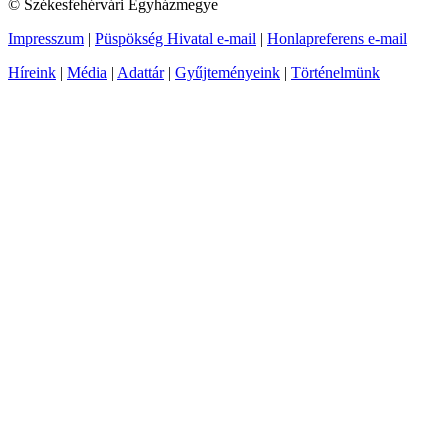
© Székesfehérvári Egyházmegye
Impresszum
|
Püspökség Hivatal e-mail
|
Honlapreferens e-mail
Híreink
|
Média
|
Adattár
|
Gyűjteményeink
|
Történelmünk