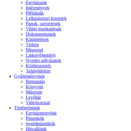
Egyházunk
Intézmények
Plébániák
Lelkipásztori körzetek
Papok, szerzetesek
Világi munkatársak
Dokumentumok
Kitüntetések
Térkép
Miserend
Linkgyűjtemény
Nyertes pályázatok
Közbeszerzés
Adatvédelem
Gyűjteményeink
Bemutatás
Könyvtár
Múzeum
Levéltár
Videósorozat
Történelmünk
Egyházmegyénk
Püspökök
Segédpüspökök
Hitvallóink