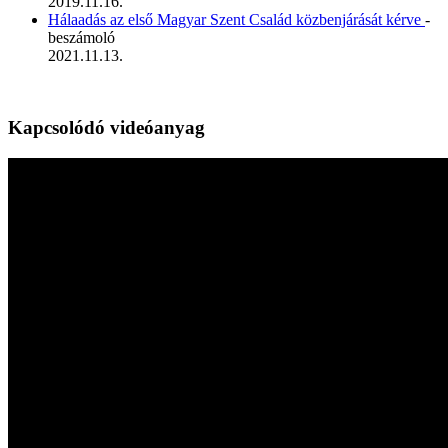
2019.11.16.
Hálaadás az első Magyar Szent Család közbenjárását kérve
-
beszámoló
2021.11.13.
Kapcsolódó videóanyag