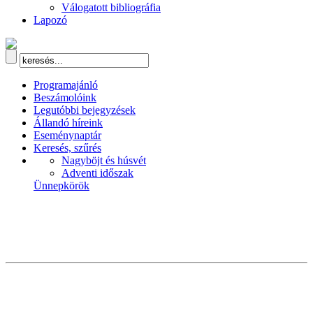
Válogatott bibliográfia
Lapozó
Programajánló
Beszámolóink
Legutóbbi bejegyzések
Állandó híreink
Eseménynaptár
Keresés, szűrés
Nagyböjt és húsvét
Adventi időszak
Ünnepkörök