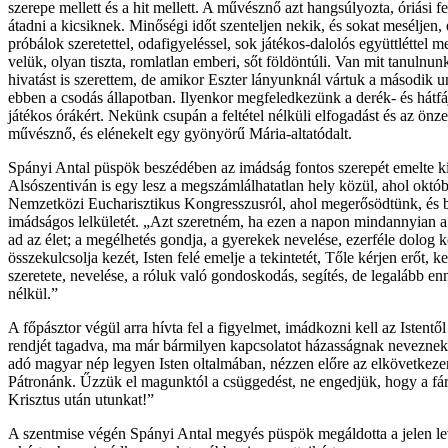
szerepe mellett és a hit mellett. A művésznő azt hangsúlyozta, óriási
átadni a kicsiknek. Minőségi időt szenteljen nekik, és sokat meséljen
próbálok szeretettel, odafigyeléssel, sok játékos-dalolós együttléttel
velük, olyan tiszta, romlatlan emberi, sőt földöntúli. Van mit tanuln
hivatást is szerettem, de amikor Eszter lányunknál vártuk a második 
ebben a csodás állapotban. Ilyenkor megfeledkezünk a derék- és hátfáj
játékos órákért. Nekünk csupán a feltétel nélküli elfogadást és az önz
művésznő, és elénekelt egy gyönyörű Mária-altatódalt.
Spányi Antal püspök beszédében az imádság fontos szerepét emelte ki
Alsószentiván is egy lesz a megszámlálhatatlan hely közül, ahol okt
Nemzetközi Eucharisztikus Kongresszusról, ahol megerősödtünk, és b
imádságos lelkületét. „Azt szeretném, ha ezen a napon mindannyian a
ad az élet; a megélhetés gondja, a gyerekek nevelése, ezerféle dolog 
összekulcsolja kezét, Isten felé emelje a tekintetét, Tőle kérjen erőt
szeretete, nevelése, a róluk való gondoskodás, segítés, de legalább 
nélkül.”
A főpásztor végül arra hívta fel a figyelmet, imádkozni kell az Istentő
rendjét tagadva, ma már bármilyen kapcsolatot házasságnak nevezne
adó magyar nép legyen Isten oltalmában, nézzen előre az elkövetkeze
Pátronánk. Űzzük el magunktól a csüggedést, ne engedjük, hogy a fára
Krisztus után utunkat!”
A szentmise végén Spányi Antal megyés püspök megáldotta a jelen le