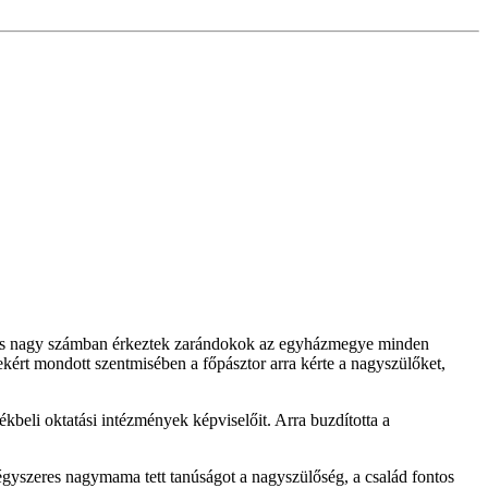
re is nagy számban érkeztek zarándokok az egyházmegye minden
kért mondott szentmisében a főpásztor arra kérte a nagyszülőket,
kbeli oktatási intézmények képviselőit. Arra buzdította a
égyszeres nagymama tett tanúságot a nagyszülőség, a család fontos