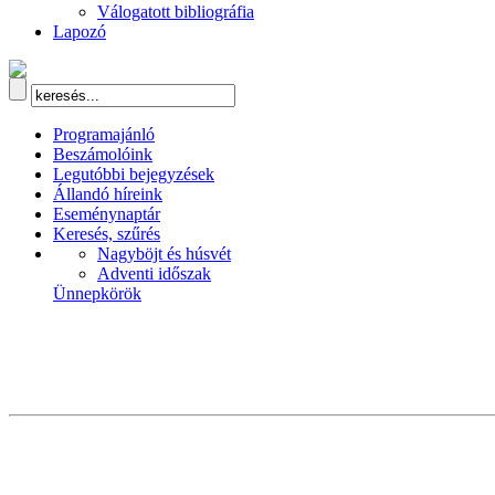
Válogatott bibliográfia
Lapozó
Programajánló
Beszámolóink
Legutóbbi bejegyzések
Állandó híreink
Eseménynaptár
Keresés, szűrés
Nagyböjt és húsvét
Adventi időszak
Ünnepkörök