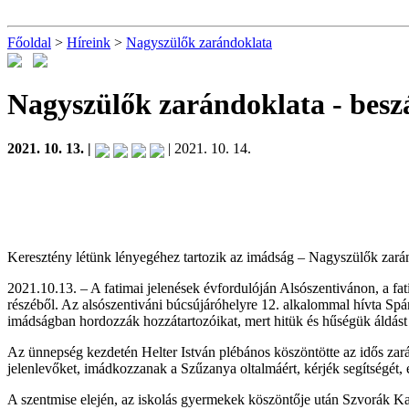
Főoldal
>
Híreink
>
Nagyszülők zarándoklata
Nagyszülők zarándoklata
- bes
2021. 10. 13. |
| 2021. 10. 14.
Keresztény létünk lényegéhez tartozik az imádság – Nagyszülők zará
2021.10.13. – A fatimai jelenések évfordulóján Alsószentivánon, a 
részéből. Az alsószentiváni búcsújáróhelyre 12. alkalommal hívta Sp
imádságban hordozzák hozzátartozóikat, mert hitük és hűségük áldást
Az ünnepség kezdetén Helter István plébános köszöntötte az idős zarán
jelenlevőket, imádkozzanak a Szűzanya oltalmáért, kérjék segítségét, 
A szentmise elején, az iskolás gyermekek köszöntője után Szvorák Ka