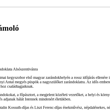
zámoló
ndoklata Alsószentivánra
fatimai kegyszobor első magyar zarándokhelyén a rossz időjárás ellené
ányi Antal megyés püspök a nagyszülőket zarándoklatra. Az idős embere
 hoz családtagjaiknak.
dokokat, a főpásztort, a megjelent közéleti vezetőket, a helyi és környé
és adjanak hálát Istennek mindenért életükben.
talin Kossuth-díjas és Liszt Ferenc-díjas énekművész, népdalénekes, n