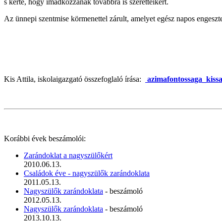
s kérte, hogy imádkozzanak továbbra is szeretteikért.
Az ünnepi szentmise körmenettel zárult, amelyet egész napos engeszt
Kis Attila, iskolaigazgató összefoglaló írása:
azimafontossaga_kissat
Korábbi évek beszámolói:
Zarándoklat a nagyszülőkért
2010.06.13.
Családok éve - nagyszülők zarándoklata
2011.05.13.
Nagyszülők zarándoklata
- beszámoló
2012.05.13.
Nagyszülők zarándoklata
- beszámoló
2013.10.13.