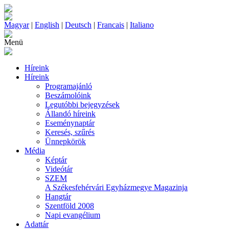
Magyar
|
English
|
Deutsch
|
Francais
|
Italiano
Menü
Híreink
Híreink
Programajánló
Beszámolóink
Legutóbbi bejegyzések
Állandó híreink
Eseménynaptár
Keresés, szűrés
Ünnepkörök
Média
Képtár
Videótár
SZEM
A Székesfehérvári Egyházmegye Magazinja
Hangtár
Szentföld 2008
Napi evangélium
Adattár