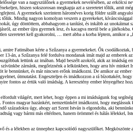
 felelőssége van a nagyszülőnek a gyermekek nevelésében, az erkölcsi ne
, énekeljen, hiszen sokszorosan megkapja azt a szeretetet tőlük, amit m
 megfejteni. A gyermekek szerintem hároméves korig földre szállt angyal
unk tőlük. Mindig nagyon komolyan veszem a gyerekeket, kíváncsisággal 
unokát, úgy döntöttem, abbahagyom a tanítást, és inkább az unokáimat s
ásról, az ember újra gyermek lesz, és kacagva merül bele a játékokba. 
etlen szeretetet kell gyakorolni, … mert abba a korba léptem, amikor a „k
, amire Fatimában kérte a Szűzanya a gyermekeket. Ők csodálkoztak, h
óber 13-án, a Szűzanya felé fordulva mondanak imát majd az emberek az
uzgóbbak lettünk az imában. Majd beszélt azokról, akik az imádság em
 szívünkbe zárnánk, megőriznénk a lelkünkben, hogy arra hív minket Is
köt le bennünket, és már nincsen erőnk imádkozni. De amikor az ember e
, kegyelmet, útmutatást. Engeszteljen és imádkozzon a rá bízottakért, h
ennyire fontos az értük való imádság. A keresztény ember lényegéhez ho
l elfordult világért, mert lehet, hogy éppen a mi imádságunk fog segítsé
k. Fontos magyar hazánkért, nemzetünkért imádkozni, hogy meglássuk k
ndő századokra úgy, ahogy azt Szent István is elgondolta, aki bennün
dtság vagy bármi más eltérítsen, hanem örömmel és hálás lélekkel, Iste
vő és a lélekben az ünnephez kapcsolódó nagyszülőket. Megköszönte a