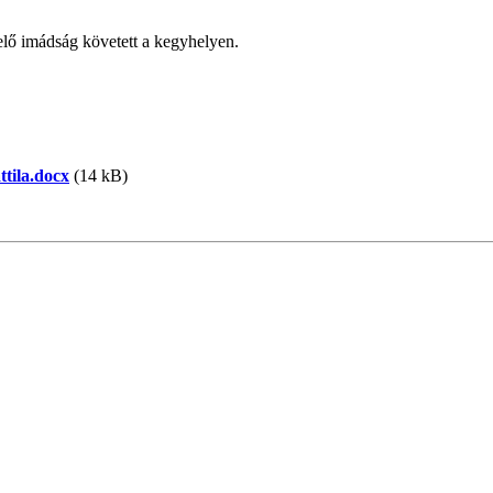
elő imádság követett a kegyhelyen.
tila.docx
(14 kB)