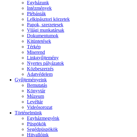
Egyházunk
Intézmények
Plébániák
Lelkipásztori körzetek
Papok, szerzetesek
Világi munkatársak
Dokumentumok
Kitüntetések
Térkép
Miserend
Linkgyűjtemény
Nyertes pályázatok
Közbeszerzés
Adatvédelem
Gyűjteményeink
Bemutatás
Könyvtár
Múzeum
Levéltár
Videósorozat
Történelmünk
Egyházmegyénk
Püspökök
Segédpüspökök
Hitvallóink