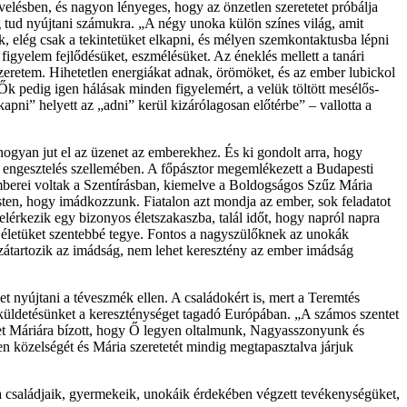
velésben, és nagyon lényeges, hogy az önzetlen szeretetet próbálja
ég tud nyújtani számukra. „A négy unoka külön színes világ, amit
ok, elég csak a tekintetüket elkapni, és mélyen szemkontaktusba lépni
figyelem fejlődésüket, eszmélésüket. Az éneklés mellett a tanári
zeretem. Hihetetlen energiákat adnak, örömöket, és az ember lubickol
Ők pedig igen hálásak minden figyelemért, a velük töltött mesélős-
apni” helyett az „adni” kerül kizárólagosan előtérbe” – vallotta a
ogyan jut el az üzenet az emberekhez. És ki gondolt arra, hogy
 engesztelés szellemében. A főpásztor megemlékezett a Budapesti
berei voltak a Szentírásban, kiemelve a Boldogságos Szűz Mária
ten, hogy imádkozzunk. Fiatalon azt mondja az ember, sok feladatot
lérkezik egy bizonyos életszakaszba, talál időt, hogy napról napra
ogy életüket szentebbé tegye. Fontos a nagyszülőknek az unokák
zzátartozik az imádság, nem lehet keresztény az ember imádság
get nyújtani a téveszmék ellen. A családokért is, mert a Teremtés
üldetésünket a kereszténységet tagadó Európában. „A számos szentet
ket Máriára bízott, hogy Ő legyen oltalmunk, Nagyasszonyunk és
n közelségét és Mária szeretetét mindig megtapasztalva járjuk
 családjaik, gyermekeik, unokáik érdekében végzett tevékenységüket,