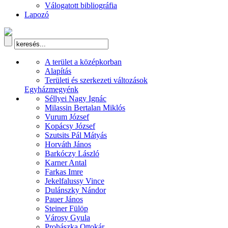
Válogatott bibliográfia
Lapozó
A terület a középkorban
Alapítás
Területi és szerkezeti változások
Egyházmegyénk
Séllyei Nagy Ignác
Milassin Bertalan Miklós
Vurum József
Kopácsy József
Szutsits Pál Mátyás
Horváth János
Barkóczy László
Karner Antal
Farkas Imre
Jekelfalussy Vince
Dulánszky Nándor
Pauer János
Steiner Fülöp
Városy Gyula
Prohászka Ottokár