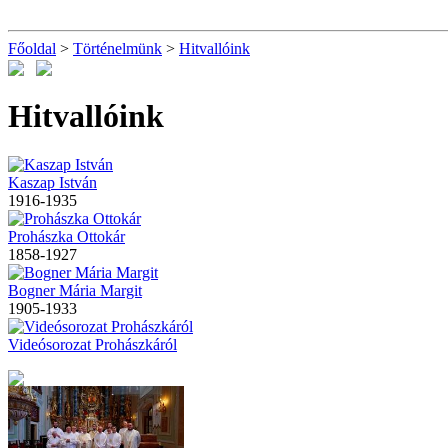
Főoldal
>
Történelmünk
>
Hitvallóink
Hitvallóink
Kaszap István
1916-1935
Prohászka Ottokár
1858-1927
Bogner Mária Margit
1905-1933
Videósorozat Prohászkáról