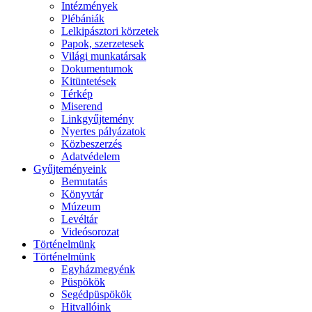
Intézmények
Plébániák
Lelkipásztori körzetek
Papok, szerzetesek
Világi munkatársak
Dokumentumok
Kitüntetések
Térkép
Miserend
Linkgyűjtemény
Nyertes pályázatok
Közbeszerzés
Adatvédelem
Gyűjteményeink
Bemutatás
Könyvtár
Múzeum
Levéltár
Videósorozat
Történelmünk
Történelmünk
Egyházmegyénk
Püspökök
Segédpüspökök
Hitvallóink