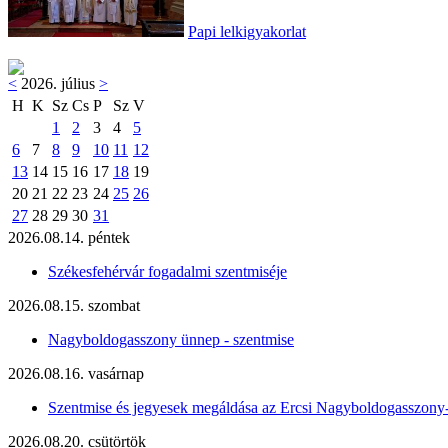
Papi lelkigyakorlat
<
2026. július
>
H
K
Sz
Cs
P
Sz
V
1
2
3
4
5
6
7
8
9
10
11
12
13
14
15
16
17
18
19
20
21
22
23
24
25
26
27
28
29
30
31
2026.08.14. péntek
Székesfehérvár fogadalmi szentmiséje
2026.08.15. szombat
Nagyboldogasszony ünnep - szentmise
2026.08.16. vasárnap
Szentmise és jegyesek megáldása az Ercsi Nagyboldogasszony
2026.08.20. csütörtök