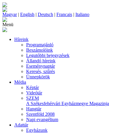
Magyar
|
English
|
Deutsch
|
Francais
|
Italiano
Menü
Híreink
Programajánló
Beszámolóink
Legutóbbi bejegyzések
Állandó híreink
Eseménynaptár
Keresés, szűrés
Ünnepkörök
Média
Képtár
Videótár
SZEM
A Székesfehérvári Egyházmegye Magazinja
Hangtár
Szentföld 2008
Napi evangélium
Adattár
Egyházunk