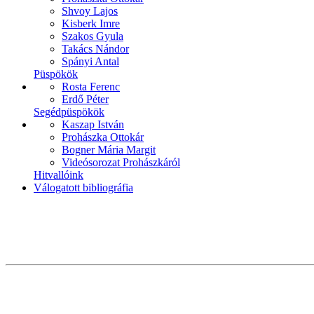
Shvoy Lajos
Kisberk Imre
Szakos Gyula
Takács Nándor
Spányi Antal
Püspökök
Rosta Ferenc
Erdő Péter
Segédpüspökök
Kaszap István
Prohászka Ottokár
Bogner Mária Margit
Videósorozat Prohászkáról
Hitvallóink
Válogatott bibliográfia