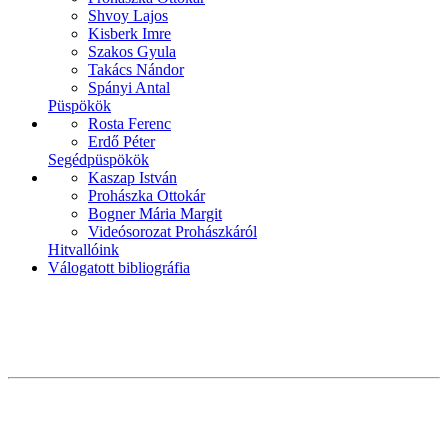
Shvoy Lajos
Kisberk Imre
Szakos Gyula
Takács Nándor
Spányi Antal
Püspökök
Rosta Ferenc
Erdő Péter
Segédpüspökök
Kaszap István
Prohászka Ottokár
Bogner Mária Margit
Videósorozat Prohászkáról
Hitvallóink
Válogatott bibliográfia