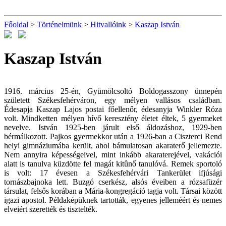
Főoldal
>
Történelmünk
>
Hitvallóink
>
Kaszap István
Kaszap István
1916. március 25-én, Gyümölcsoltó Boldogasszony ünnepén
született Székesfehérváron, egy mélyen vallásos családban.
Édesapja Kaszap Lajos postai főellenőr, édesanyja Winkler Róza
volt. Mindketten mélyen hívő keresztény életet éltek, 5 gyermeket
nevelve. István 1925-ben járult első áldozáshoz, 1929-ben
bérmálkozott. Pajkos gyermekkor után a 1926-ban a Ciszterci Rend
helyi gimnáziumába került, ahol bámulatosan akaraterő jellemezte.
Nem annyira képességeivel, mint inkább akaraterejével, vakációi
alatt is tanulva küzdötte fel magát kitûnő tanulóvá. Remek sportoló
is volt: 17 évesen a Székesfehérvári Tankerület ifjúsági
tornászbajnoka lett. Buzgó cserkész, alsós éveiben a rózsafüzér
társulat, felsős korában a Mária-kongregáció tagja volt. Társai között
igazi apostol. Példaképüknek tartották, egyenes jelleméért és nemes
elveiért szerették és tisztelték.