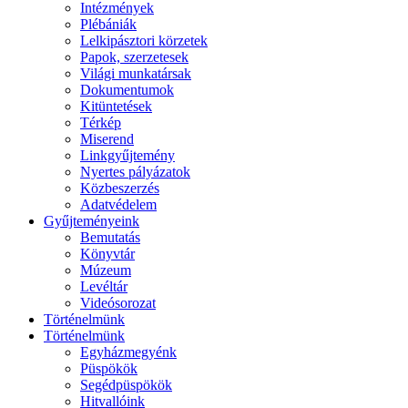
Intézmények
Plébániák
Lelkipásztori körzetek
Papok, szerzetesek
Világi munkatársak
Dokumentumok
Kitüntetések
Térkép
Miserend
Linkgyűjtemény
Nyertes pályázatok
Közbeszerzés
Adatvédelem
Gyűjteményeink
Bemutatás
Könyvtár
Múzeum
Levéltár
Videósorozat
Történelmünk
Történelmünk
Egyházmegyénk
Püspökök
Segédpüspökök
Hitvallóink