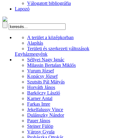
Válogatott bibliográfia
Lapozó
A terület a középkorban
Alapítás
Területi és szerkezeti változások
Egyházmegyénk
Séllyei Nagy Ignác
Milassin Bertalan Miklós
Vurum József
Kopácsy József
Szutsits Pál Mátyás
Horváth János
Barkóczy László
Karner Antal
Farkas Imre
Jekelfalussy Vince
Dulánszky Nándor
Pauer János
Steiner Fülöp
Városy Gyula
Prohászka Ottokár