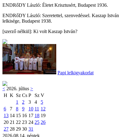
ENDRőDY László: Életet Krisztusért, Budapest 1936.
ENDRőDY László: Szeretettel, szenvedéssel. Kaszap István
lelkisége, Budapest 1938.
[szerző nélkül]: Ki volt Kaszap István?
Papi lelkigyakorlat
<
2026. július
>
H
K
Sz
Cs
P
Sz
V
1
2
3
4
5
6
7
8
9
10
11
12
13
14
15
16
17
18
19
20
21
22
23
24
25
26
27
28
29
30
31
2026.08.14. péntek