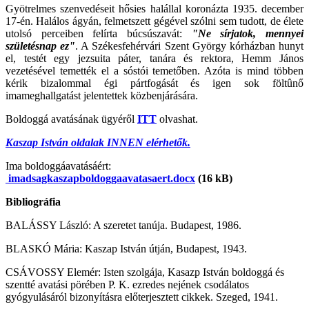
Gyötrelmes szenvedéseit hősies halállal koronázta 1935. december
17-én. Halálos ágyán, felmetszett gégével szólni sem tudott, de élete
utolsó perceiben felírta búcsúszavát:
"Ne sírjatok, mennyei
születésnap ez"
. A Székesfehérvári Szent György kórházban hunyt
el, testét egy jezsuita páter, tanára és rektora, Hemm János
vezetésével temették el a sóstói temetőben. Azóta is mind többen
kérik bizalommal égi pártfogását és igen sok föltûnő
imameghallgatást jelentettek közbenjárására.
Boldoggá avatásának ügyéről
ITT
olvashat.
Kaszap István oldalak INNEN elérhetők.
Ima boldoggáavatásáért:
imadsagkaszapboldoggaavatasaert.docx
(16 kB)
Bibliográfia
BALÁSSY László: A szeretet tanúja. Budapest, 1986.
BLASKÓ Mária: Kaszap István útján, Budapest, 1943.
CSÁVOSSY Elemér: Isten szolgája, Kasazp István boldoggá és
szentté avatási pörében P. K. ezredes nejének csodálatos
gyógyulásáról bizonyításra előterjesztett cikkek. Szeged, 1941.