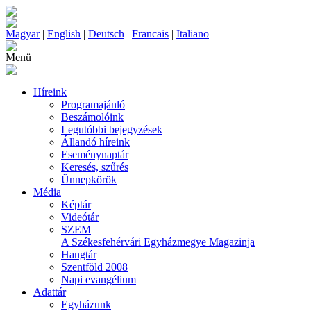
Magyar
|
English
|
Deutsch
|
Francais
|
Italiano
Menü
Híreink
Programajánló
Beszámolóink
Legutóbbi bejegyzések
Állandó híreink
Eseménynaptár
Keresés, szűrés
Ünnepkörök
Média
Képtár
Videótár
SZEM
A Székesfehérvári Egyházmegye Magazinja
Hangtár
Szentföld 2008
Napi evangélium
Adattár
Egyházunk