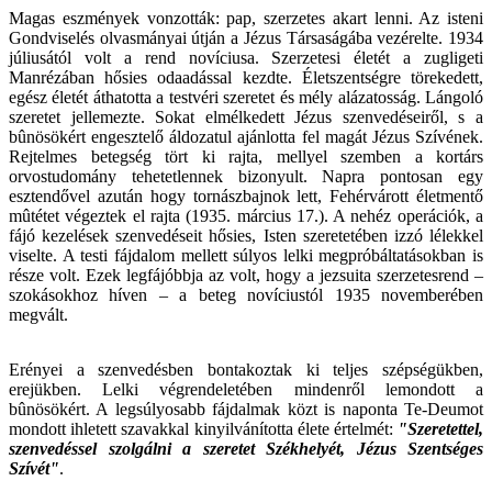
Magas eszmények vonzották: pap, szerzetes akart lenni. Az isteni
Gondviselés olvasmányai útján a Jézus Társaságába vezérelte. 1934
júliusától volt a rend novíciusa. Szerzetesi életét a zugligeti
Manrézában hősies odaadással kezdte. Életszentségre törekedett,
egész életét áthatotta a testvéri szeretet és mély alázatosság. Lángoló
szeretet jellemezte. Sokat elmélkedett Jézus szenvedéseiről, s a
bûnösökért engesztelő áldozatul ajánlotta fel magát Jézus Szívének.
Rejtelmes betegség tört ki rajta, mellyel szemben a kortárs
orvostudomány tehetetlennek bizonyult. Napra pontosan egy
esztendővel azután hogy tornászbajnok lett, Fehérvárott életmentő
mûtétet végeztek el rajta (1935. március 17.). A nehéz operációk, a
fájó kezelések szenvedéseit hősies, Isten szeretetében izzó lélekkel
viselte. A testi fájdalom mellett súlyos lelki megpróbáltatásokban is
része volt. Ezek legfájóbbja az volt, hogy a jezsuita szerzetesrend –
szokásokhoz híven – a beteg novíciustól 1935 novemberében
megvált.
Erényei a szenvedésben bontakoztak ki teljes szépségükben,
erejükben. Lelki végrendeletében mindenről lemondott a
bûnösökért. A legsúlyosabb fájdalmak közt is naponta Te-Deumot
mondott ihletett szavakkal kinyilvánította élete értelmét:
"Szeretettel,
szenvedéssel szolgálni a szeretet Székhelyét, Jézus Szentséges
Szívét"
.