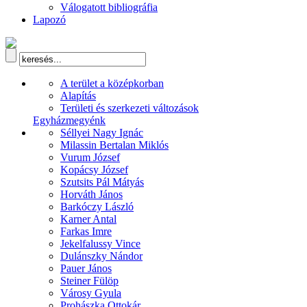
Válogatott bibliográfia
Lapozó
A terület a középkorban
Alapítás
Területi és szerkezeti változások
Egyházmegyénk
Séllyei Nagy Ignác
Milassin Bertalan Miklós
Vurum József
Kopácsy József
Szutsits Pál Mátyás
Horváth János
Barkóczy László
Karner Antal
Farkas Imre
Jekelfalussy Vince
Dulánszky Nándor
Pauer János
Steiner Fülöp
Városy Gyula
Prohászka Ottokár