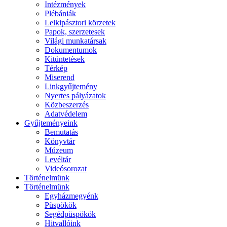
Intézmények
Plébániák
Lelkipásztori körzetek
Papok, szerzetesek
Világi munkatársak
Dokumentumok
Kitüntetések
Térkép
Miserend
Linkgyűjtemény
Nyertes pályázatok
Közbeszerzés
Adatvédelem
Gyűjteményeink
Bemutatás
Könyvtár
Múzeum
Levéltár
Videósorozat
Történelmünk
Történelmünk
Egyházmegyénk
Püspökök
Segédpüspökök
Hitvallóink