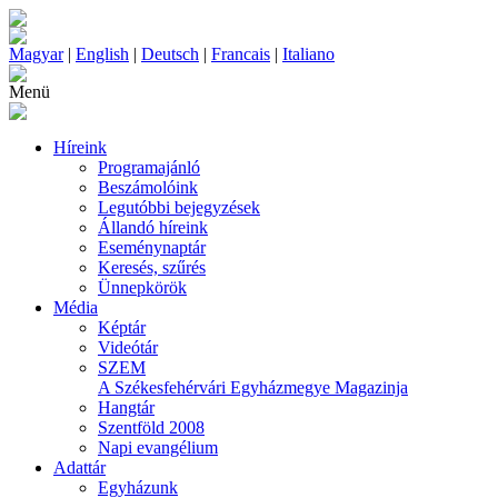
Magyar
|
English
|
Deutsch
|
Francais
|
Italiano
Menü
Híreink
Programajánló
Beszámolóink
Legutóbbi bejegyzések
Állandó híreink
Eseménynaptár
Keresés, szűrés
Ünnepkörök
Média
Képtár
Videótár
SZEM
A Székesfehérvári Egyházmegye Magazinja
Hangtár
Szentföld 2008
Napi evangélium
Adattár
Egyházunk