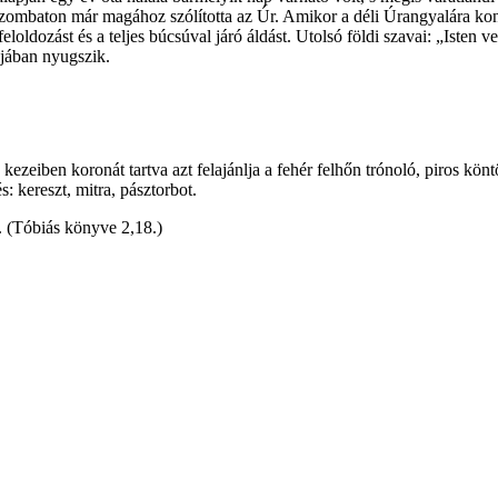
 szombaton már magához szólította az Úr. Amikor a déli Úrangyalára ko
loldozást és a teljes búcsúval járó áldást. Utolsó földi szavai: „Isten v
ájában nyugszik.
 kezeiben koronát tartva azt felajánlja a fehér felhőn trónoló, piros kö
: kereszt, mitra, pásztorbot.
. (Tóbiás könyve 2,18.)