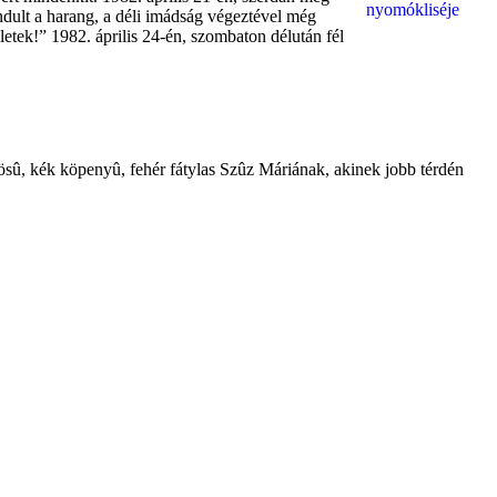
ndult a harang, a déli imádság végeztével még
eletek!” 1982. április 24-én, szombaton délután fél
ntösû, kék köpenyû, fehér fátylas Szûz Máriának, akinek jobb térdén