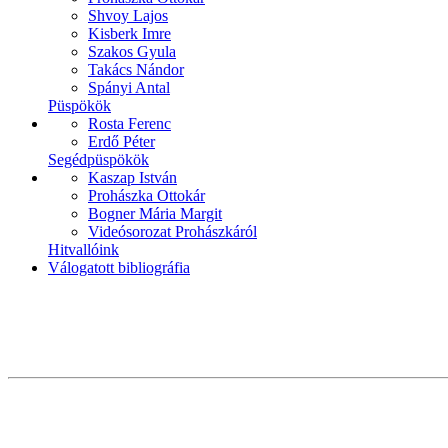
Shvoy Lajos
Kisberk Imre
Szakos Gyula
Takács Nándor
Spányi Antal
Püspökök
Rosta Ferenc
Erdő Péter
Segédpüspökök
Kaszap István
Prohászka Ottokár
Bogner Mária Margit
Videósorozat Prohászkáról
Hitvallóink
Válogatott bibliográfia