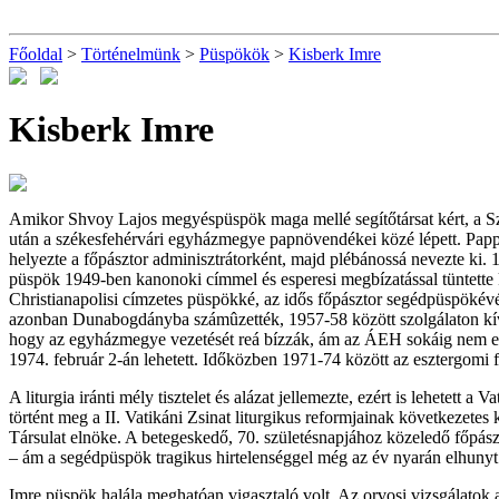
Főoldal
>
Történelmünk
>
Püspökök
>
Kisberk Imre
Kisberk Imre
Amikor Shvoy Lajos megyéspüspök maga mellé segítőtársat kért, a Sze
után a székesfehérvári egyházmegye papnövendékei közé lépett. Pappá
helyezte a főpásztor adminisztrátorként, majd plébánossá nevezte ki. 
püspök 1949-ben kanonoki címmel és esperesi megbízatással tüntette k
Christianapolisi címzetes püspökké, az idős főpásztor segédpüspökévé
azonban Dunabogdányba számûzették, 1957-58 között szolgálaton kívülr
hogy az egyházmegye vezetését reá bízzák, ám az ÁEH sokáig nem eng
1974. február 2-án lehetett. Időközben 1971-74 között az esztergomi
A liturgia iránti mély tisztelet és alázat jellemezte, ezért is lehetet
történt meg a II. Vatikáni Zsinat liturgikus reformjainak következet
Társulat elnöke. A betegeskedő, 70. születésnapjához közeledő főpás
– ám a
segédpüspök tragikus hirtelenséggel még az év nyarán elhuny
Imre püspök halála meghatóan vigasztaló volt. Az orvosi vizsgálatok a