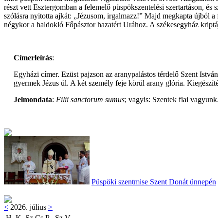
részt vett Esztergomban a felemelő püspökszentelési szertartáson, és
szólásra nyitotta ajkát: „Jézusom, irgalmazz!” Majd megkapta újból a fe
négykor a haldokló Főpásztor hazatért Urához. A székesegyház kript
Címerleírás
:
Egyházi címer. Ezüst pajzson az aranypalástos térdelő Szent István
gyermek Jézus ül. A két személy feje körül arany glória. Kiegészítés
Jelmondata
:
Filii sanctorum sumus
; vagyis: Szentek fiai vagyunk
Püspöki szentmise Szent Donát ünnepén
<
2026. július
>
H
K
Sz
Cs
P
Sz
V