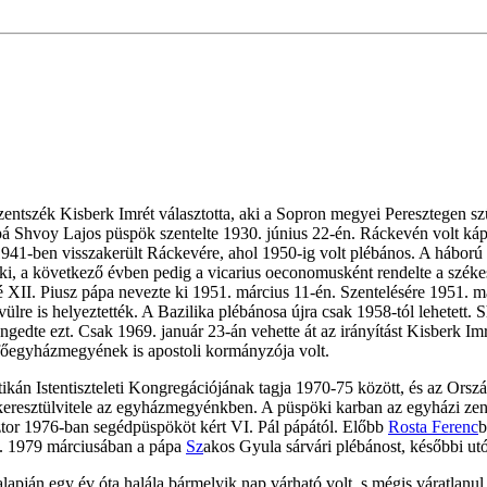
ntszék Kisberk Imrét választotta, aki a Sopron megyei Peresztegen sz
 Shvoy Lajos püspök szentelte 1930. június 22-én. Ráckevén volt kápl
1941-ben visszakerült Ráckevére, ahol 1950-ig volt plébános. A háború 
i, a következő évben pedig a vicarius oeconomusként rendelte a székeseg
 XII. Piusz pápa nevezte ki 1951. március 11-én. Szentelésére 1951. má
e is helyeztették. A Bazilika plébánosa újra csak 1958-tól lehetett. S
edte ezt. Csak 1969. január 23-án vehette át az irányítást Kisberk 
 főegyházmegyének is apostoli kormányzója volt.
t a Vatikán Istentiszteleti Kongregációjának tagja 1970-75 között, és az 
es keresztülvitele az egyházmegyénkben. A püspöki karban az egyházi ze
ztor 1976-ban segédpüspököt kért VI. Pál pápától. Előbb
Rosta Ferenc
b
t. 1979 márciusában a pápa
Sz
akos Gyula sárvári plébánost, későbbi ut
lapján egy év óta halála bármelyik nap várható volt, s mégis váratlanul