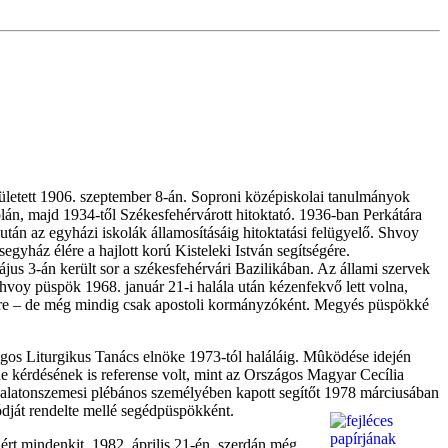
ületett 1906. szeptember 8-án. Soproni középiskolai tanulmányok
án, majd 1934-től Székesfehérvárott hitoktató. 1936-ban Perkátára
után az egyházi iskolák államosításáig hitoktatási felügyelő. Shvoy
yház élére a hajlott korú Kisteleki István segítségére.
jus 3-án került sor a székesfehérvári Bazilikában. Az állami szervek
hvoy püspök 1968. január 21-i halála után kézenfekvő lett volna,
Imre – de még mindig csak apostoli kormányzóként. Megyés püspökké
Országos Liturgikus Tanács elnöke 1973-tól haláláig. Mûködése idején
ne kérdésének is referense volt, mint az Országos Magyar Cecília
alatonszemesi plébános személyében kapott segítőt 1978 márciusában
ódját rendelte mellé segédpüspökként.
 ért mindenkit. 1982. április 21-én, szerdán még