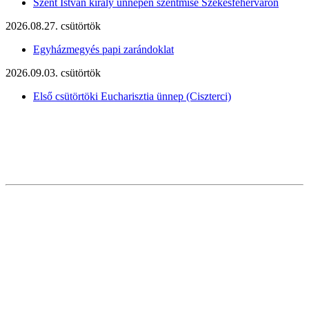
Szent István király ünnepén szentmise Székesfehérváron
2026.08.27. csütörtök
Egyházmegyés papi zarándoklat
2026.09.03. csütörtök
Első csütörtöki Eucharisztia ünnep (Ciszterci)