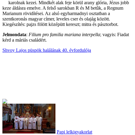
karolnak kezei. Mindkét alak feje körül arany glória, Jézus jobb
keze áldásra emelve. A felső sarokban R és M betûk, a Regnum
Marianum rövidítései. Az alsó egyharmadnyi osztatban a
szentkoronás magyar címer, leveles cser és olajág között.
Kiegészítés: pajzs fölött középütt kereszt; mitra és pásztorbot.
Jelmondata
:
Filium pro familia mariana interpella
; vagyis: Fiadat
kérd a máriás családért.
Shvoy Lajos püspök halálának 40. évfordulója
Papi lelkigyakorlat