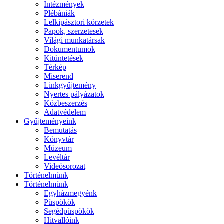
Intézmények
Plébániák
Lelkipásztori körzetek
Papok, szerzetesek
Világi munkatársak
Dokumentumok
Kitüntetések
Térkép
Miserend
Linkgyűjtemény
Nyertes pályázatok
Közbeszerzés
Adatvédelem
Gyűjteményeink
Bemutatás
Könyvtár
Múzeum
Levéltár
Videósorozat
Történelmünk
Történelmünk
Egyházmegyénk
Püspökök
Segédpüspökök
Hitvallóink