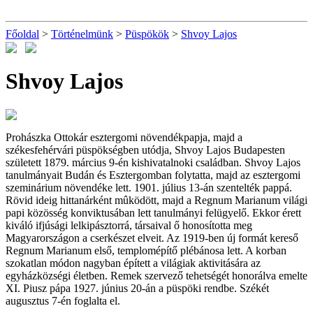
Főoldal
>
Történelmünk
>
Püspökök
>
Shvoy Lajos
Shvoy Lajos
Prohászka Ottokár esztergomi növendékpapja, majd a
székesfehérvári püspökségben utódja, Shvoy Lajos Budapesten
született 1879. március 9-én kishivatalnoki családban. Shvoy Lajos
tanulmányait Budán és Esztergomban folytatta, majd az esztergomi
szeminárium növendéke lett. 1901. július 13-án szentelték pappá.
Rövid ideig hittanárként mûködött, majd a Regnum Marianum világi
papi közösség konviktusában lett tanulmányi felügyelő. Ekkor érett
kiváló ifjúsági lelkipásztorrá, társaival ő honosította meg
Magyarországon a cserkészet elveit. Az 1919-ben új formát kereső
Regnum Marianum első, templomépítő plébánosa lett. A korban
szokatlan módon nagyban épített a világiak aktivitására az
egyházközségi életben. Remek szervező tehetségét honorálva emelte
XI. Piusz pápa 1927. június 20-án a püspöki rendbe. Székét
augusztus 7-én foglalta el.