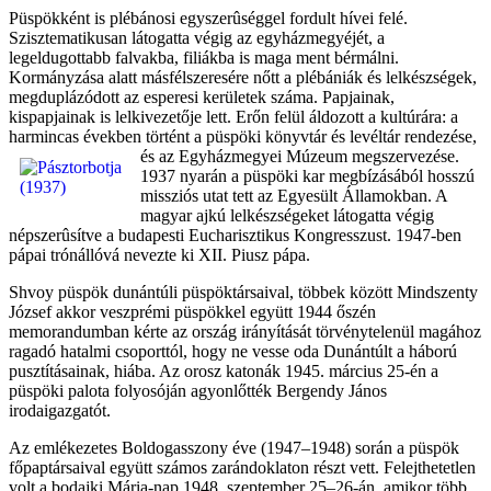
Püspökként is plébánosi egyszerûséggel fordult hívei felé.
Szisztematikusan látogatta végig az egyházmegyéjét, a
legeldugottabb falvakba, filiákba is maga ment bérmálni.
Kormányzása alatt másfélszeresére nőtt a plébániák és lelkészségek,
megduplázódott az esperesi kerületek száma. Papjainak,
kispapjainak is lelkivezetője lett. Erőn felül áldozott a kultúrára: a
harmincas években történt a püspöki könyvtár és l
evéltár rendezése,
és az Egyházmegyei Múzeum megszervezése.
1937 nyarán a püspöki kar megbízásából hosszú
missziós utat tett az Egyesült Államokban. A
magyar ajkú lelkészségeket látogatta végig
népszerûsítve a budapesti Eucharisztikus Kongresszust. 1947-ben
pápai trónállóvá nevezte ki XII. Piusz pápa.
Shvoy püspök dunántúli püspöktársaival, többek között Mindszenty
József akkor veszprémi püspökkel együtt 1944 őszén
memorandumban kérte az ország irányítását törvénytelenül magához
ragadó hatalmi csoporttól, hogy ne vesse oda Dunántúlt a háború
pusztításainak, hiába. Az orosz katonák 1945. március 25-én a
püspöki palota folyosóján agyonlőtték Bergendy János
irodaigazgatót.
Az emlékezetes Boldogasszony éve (1947–1948) során a püspök
főpaptársaival együtt számos zarándoklaton részt vett. Felejthetetlen
volt a bodajki Mária-nap 1948. szeptember 25–26-án, amikor több