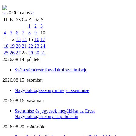
<
2026. május
>
H
K
Sz
Cs
P
Sz
V
1
2
3
4
5
6
7
8
9
10
11
12
13
14
15
16
17
18
19
20
21
22
23
24
25
26
27
28
29
30
31
2026.08.14. péntek
Székesfehérvár fogadalmi szentmiséje
2026.08.15. szombat
Nagyboldogasszony ünnep - szentmise
2026.08.16. vasárnap
Szentmise és jegyesek megáldása az Ercsi
Nagyboldogasszony-napi búcsún
2026.08.20. csütörtök