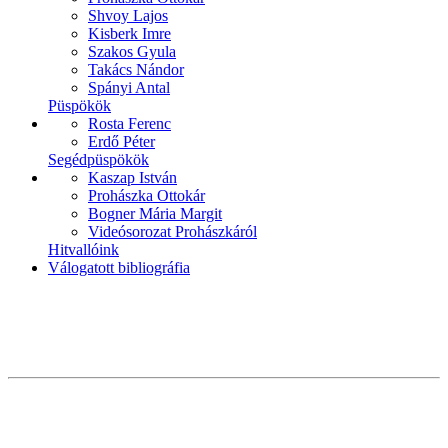
Shvoy Lajos
Kisberk Imre
Szakos Gyula
Takács Nándor
Spányi Antal
Püspökök
Rosta Ferenc
Erdő Péter
Segédpüspökök
Kaszap István
Prohászka Ottokár
Bogner Mária Margit
Videósorozat Prohászkáról
Hitvallóink
Válogatott bibliográfia