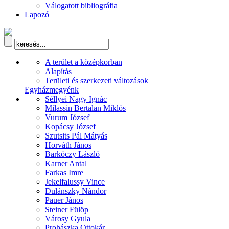
Válogatott bibliográfia
Lapozó
A terület a középkorban
Alapítás
Területi és szerkezeti változások
Egyházmegyénk
Séllyei Nagy Ignác
Milassin Bertalan Miklós
Vurum József
Kopácsy József
Szutsits Pál Mátyás
Horváth János
Barkóczy László
Karner Antal
Farkas Imre
Jekelfalussy Vince
Dulánszky Nándor
Pauer János
Steiner Fülöp
Városy Gyula
Prohászka Ottokár