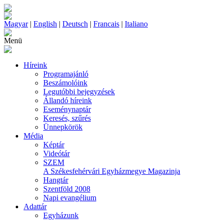
Magyar
|
English
|
Deutsch
|
Francais
|
Italiano
Menü
Híreink
Programajánló
Beszámolóink
Legutóbbi bejegyzések
Állandó híreink
Eseménynaptár
Keresés, szűrés
Ünnepkörök
Média
Képtár
Videótár
SZEM
A Székesfehérvári Egyházmegye Magazinja
Hangtár
Szentföld 2008
Napi evangélium
Adattár
Egyházunk