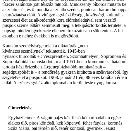
tízezer zarándok jött félszáz faluból. Mindszenty bíboros mutatta be
a szentmisét, és ő mondta a szentbeszédet, pontosan három hónappal
letartóztatása előtt. A virágzó egyházközségi, közösségi, kulturális,
szerzetesi élet az alkotóerejét kora előrehaladtával sem veszítő
püspök szeme láttára semmisült meg, a lelkipásztorkodás területei a
papság minden igyekezete ellenére fokozatosan csökkentek. A hit
azonban e nehéz években is megőrződött.
Karakán személyisége miatt a diktatúrák „nem
kívánatos személynek” tekintették. 1945-ben
nyilasok hurcolták el: Veszprémben, Szombathelyen, Sopronban és
Sopronkőhidán raboskodott, majd 1951-ben a kommunista hatalom
tartotta házi őrizetben. Legmegbízhatóbb munkatársait –
segédpüspökét is – a rendőrség gyakran kitiltotta a székvárosból, így
szigetelve el a püspököt. 1968. január 21-én, 88 éves korában érte a
halál. A székesegyház altemplomában került teste nyugalomra.
Címerleírás
:
Egyházi címer. A vágott pajzs kék felső kétharmadában egész
alakos ülő, piros köntösû, kék köpenyû, fehér fátylas, koronás
Szûz Mária, bal térdén ülő, fehér köntösû, gyermek Jézust