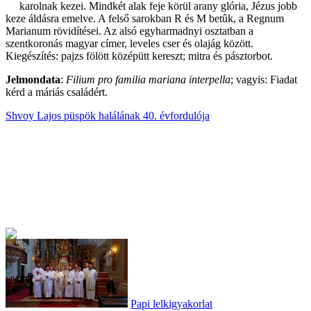
karolnak kezei. Mindkét alak feje körül arany glória, Jézus jobb
keze áldásra emelve. A felső sarokban R és M betûk, a Regnum
Marianum rövidítései. Az alsó egyharmadnyi osztatban a
szentkoronás magyar címer, leveles cser és olajág között.
Kiegészítés: pajzs fölött középütt kereszt; mitra és pásztorbot.
Jelmondata
:
Filium pro familia mariana interpella
; vagyis: Fiadat
kérd a máriás családért.
Shvoy Lajos püspök halálának 40. évfordulója
Papi lelkigyakorlat