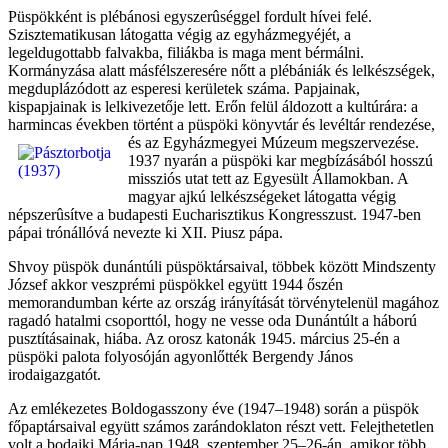
Püspökként is plébánosi egyszerûséggel fordult hívei felé.
Szisztematikusan látogatta végig az egyházmegyéjét, a
legeldugottabb falvakba, filiákba is maga ment bérmálni.
Kormányzása alatt másfélszeresére nőtt a plébániák és lelkészségek,
megduplázódott az esperesi kerületek száma. Papjainak,
kispapjainak is lelkivezetője lett. Erőn felül áldozott a kultúrára: a
harmincas években történt a püspöki könyvtár és l
evéltár rendezése,
és az Egyházmegyei Múzeum megszervezése.
1937 nyarán a püspöki kar megbízásából hosszú
missziós utat tett az Egyesült Államokban. A
magyar ajkú lelkészségeket látogatta végig
népszerûsítve a budapesti Eucharisztikus Kongresszust. 1947-ben
pápai trónállóvá nevezte ki XII. Piusz pápa.
Shvoy püspök dunántúli püspöktársaival, többek között Mindszenty
József akkor veszprémi püspökkel együtt 1944 őszén
memorandumban kérte az ország irányítását törvénytelenül magához
ragadó hatalmi csoporttól, hogy ne vesse oda Dunántúlt a háború
pusztításainak, hiába. Az orosz katonák 1945. március 25-én a
püspöki palota folyosóján agyonlőtték Bergendy János
irodaigazgatót.
Az emlékezetes Boldogasszony éve (1947–1948) során a püspök
főpaptársaival együtt számos zarándoklaton részt vett. Felejthetetlen
volt a bodajki Mária-nap 1948. szeptember 25–26-án, amikor több