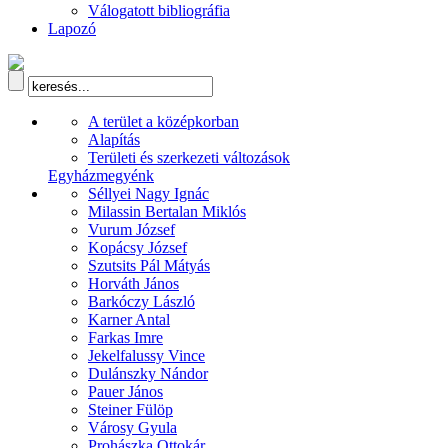
Válogatott bibliográfia
Lapozó
A terület a középkorban
Alapítás
Területi és szerkezeti változások
Egyházmegyénk
Séllyei Nagy Ignác
Milassin Bertalan Miklós
Vurum József
Kopácsy József
Szutsits Pál Mátyás
Horváth János
Barkóczy László
Karner Antal
Farkas Imre
Jekelfalussy Vince
Dulánszky Nándor
Pauer János
Steiner Fülöp
Városy Gyula
Prohászka Ottokár