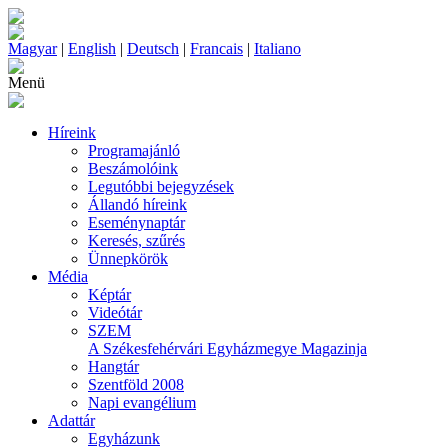
Magyar
|
English
|
Deutsch
|
Francais
|
Italiano
Menü
Híreink
Programajánló
Beszámolóink
Legutóbbi bejegyzések
Állandó híreink
Eseménynaptár
Keresés, szűrés
Ünnepkörök
Média
Képtár
Videótár
SZEM
A Székesfehérvári Egyházmegye Magazinja
Hangtár
Szentföld 2008
Napi evangélium
Adattár
Egyházunk