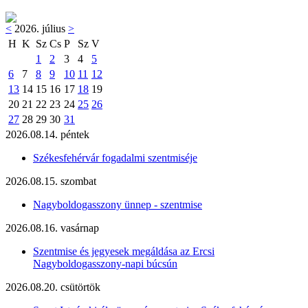
<
2026. július
>
H
K
Sz
Cs
P
Sz
V
1
2
3
4
5
6
7
8
9
10
11
12
13
14
15
16
17
18
19
20
21
22
23
24
25
26
27
28
29
30
31
2026.08.14. péntek
Székesfehérvár fogadalmi szentmiséje
2026.08.15. szombat
Nagyboldogasszony ünnep - szentmise
2026.08.16. vasárnap
Szentmise és jegyesek megáldása az Ercsi
Nagyboldogasszony-napi búcsún
2026.08.20. csütörtök