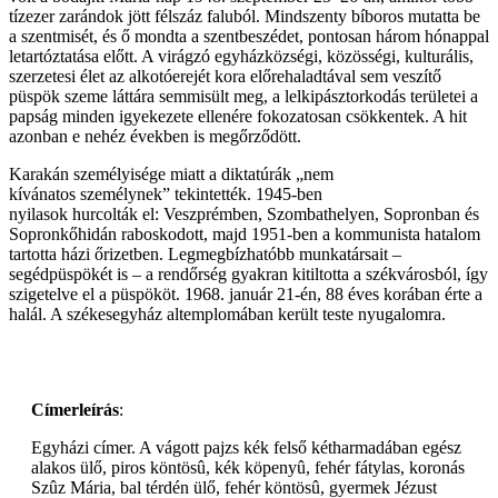
tízezer zarándok jött félszáz faluból. Mindszenty bíboros mutatta be
a szentmisét, és ő mondta a szentbeszédet, pontosan három hónappal
letartóztatása előtt. A virágzó egyházközségi, közösségi, kulturális,
szerzetesi élet az alkotóerejét kora előrehaladtával sem veszítő
püspök szeme láttára semmisült meg, a lelkipásztorkodás területei a
papság minden igyekezete ellenére fokozatosan csökkentek. A hit
azonban e nehéz években is megőrződött.
Karakán személyisége miatt a diktatúrák „nem
kívánatos személynek” tekintették. 1945-ben
nyilasok hurcolták el: Veszprémben, Szombathelyen, Sopronban és
Sopronkőhidán raboskodott, majd 1951-ben a kommunista hatalom
tartotta házi őrizetben. Legmegbízhatóbb munkatársait –
segédpüspökét is – a rendőrség gyakran kitiltotta a székvárosból, így
szigetelve el a püspököt. 1968. január 21-én, 88 éves korában érte a
halál. A székesegyház altemplomában került teste nyugalomra.
Címerleírás
:
Egyházi címer. A vágott pajzs kék felső kétharmadában egész
alakos ülő, piros köntösû, kék köpenyû, fehér fátylas, koronás
Szûz Mária, bal térdén ülő, fehér köntösû, gyermek Jézust