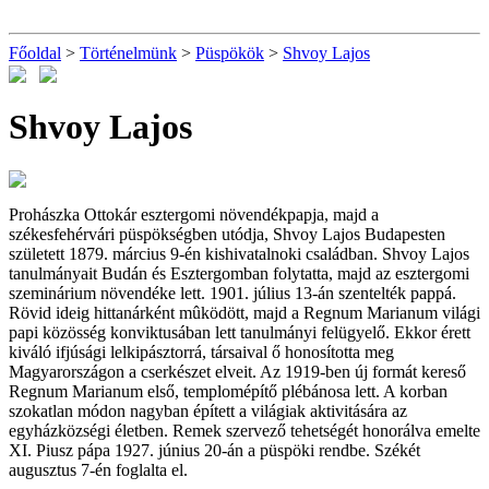
Főoldal
>
Történelmünk
>
Püspökök
>
Shvoy Lajos
Shvoy Lajos
Prohászka Ottokár esztergomi növendékpapja, majd a
székesfehérvári püspökségben utódja, Shvoy Lajos Budapesten
született 1879. március 9-én kishivatalnoki családban. Shvoy Lajos
tanulmányait Budán és Esztergomban folytatta, majd az esztergomi
szeminárium növendéke lett. 1901. július 13-án szentelték pappá.
Rövid ideig hittanárként mûködött, majd a Regnum Marianum világi
papi közösség konviktusában lett tanulmányi felügyelő. Ekkor érett
kiváló ifjúsági lelkipásztorrá, társaival ő honosította meg
Magyarországon a cserkészet elveit. Az 1919-ben új formát kereső
Regnum Marianum első, templomépítő plébánosa lett. A korban
szokatlan módon nagyban épített a világiak aktivitására az
egyházközségi életben. Remek szervező tehetségét honorálva emelte
XI. Piusz pápa 1927. június 20-án a püspöki rendbe. Székét
augusztus 7-én foglalta el.