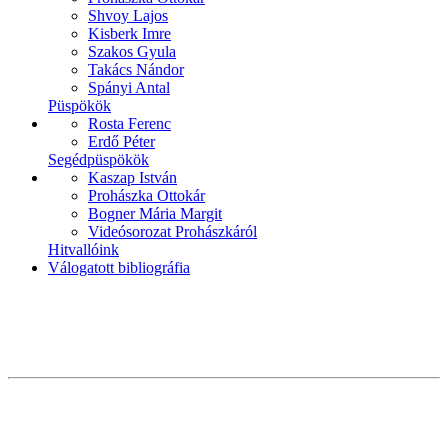
Shvoy Lajos
Kisberk Imre
Szakos Gyula
Takács Nándor
Spányi Antal
Püspökök
Rosta Ferenc
Erdő Péter
Segédpüspökök
Kaszap István
Prohászka Ottokár
Bogner Mária Margit
Videósorozat Prohászkáról
Hitvallóink
Válogatott bibliográfia