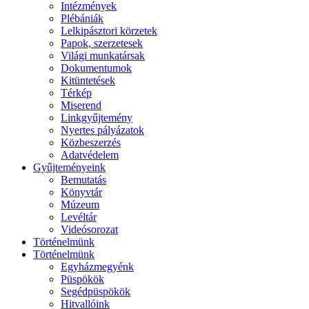
Intézmények
Plébániák
Lelkipásztori körzetek
Papok, szerzetesek
Világi munkatársak
Dokumentumok
Kitüntetések
Térkép
Miserend
Linkgyűjtemény
Nyertes pályázatok
Közbeszerzés
Adatvédelem
Gyűjteményeink
Bemutatás
Könyvtár
Múzeum
Levéltár
Videósorozat
Történelmünk
Történelmünk
Egyházmegyénk
Püspökök
Segédpüspökök
Hitvallóink