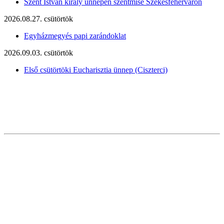
Szent István király ünnepén szentmise Székesfehérváron
2026.08.27. csütörtök
Egyházmegyés papi zarándoklat
2026.09.03. csütörtök
Első csütörtöki Eucharisztia ünnep (Ciszterci)