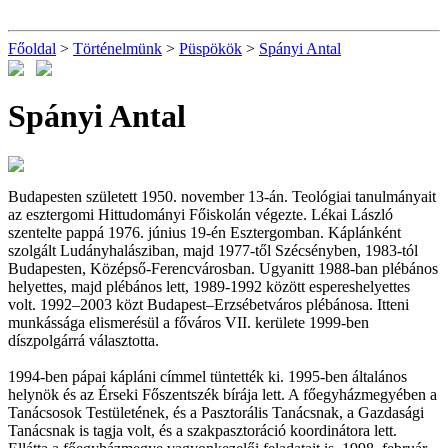
Főoldal
>
Történelmünk
>
Püspökök
>
Spányi Antal
Spányi Antal
Budapesten született 1950. november 13-án. Teológiai tanulmányait
az esztergomi Hittudományi Főiskolán végezte. Lékai László
szentelte pappá 1976. június 19-én Esztergomban. Káplánként
szolgált Ludányhalásziban, majd 1977-től Szécsényben, 1983-tól
Budapesten, Középső-Ferencvárosban. Ugyanitt 1988-ban plébános
helyettes, majd plébános lett, 1989-1992 között espereshelyettes
volt. 1992–2003 közt Budapest–Erzsébetváros plébánosa. Itteni
munkássága elismerésül a főváros VII. kerülete 1999-ben
díszpolgárrá választotta.
1994-ben pápai kápláni címmel tüntették ki. 1995-ben általános
helynök és az Érseki Főszentszék bírája lett. A főegyházmegyében a
Tanácsosok Testületének, és a Pasztorális Tanácsnak, a Gazdasági
Tanácsnak is tagja volt, és a szakpasztoráció koordinátora lett.