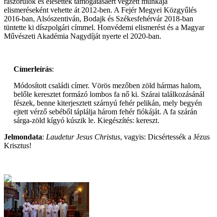
rászorulók és elesettek támogatásáért végzett munkája
elismeréseként vehette át 2012-ben. A Fejér Megyei Közgyűlés
2016-ban, Alsószentiván, Bodajk és Székesfehérvár 2018-ban
tüntette ki díszpolgári címmel. Honvédemi elismerést és a Magyar
Művészeti Akadémia Nagydíját nyerte el 2020-ban.
Címerleírás
:
Módosított családi címer. Vörös mezőben zöld hármas halom,
belőle keresztet formázó lombos fa nő ki. Szárai találkozásánál
fészek, benne kiterjesztett szárnyú fehér pelikán, mely begyén
ejtett vérző sebéből táplálja három fehér fiókáját. A fa szárán
sárga-zöld kígyó kúszik le. Kiegészítés: kereszt.
Jelmondata
:
Laudetur Jesus Christus
, vagyis: Dicsértessék a Jézus
Krisztus!