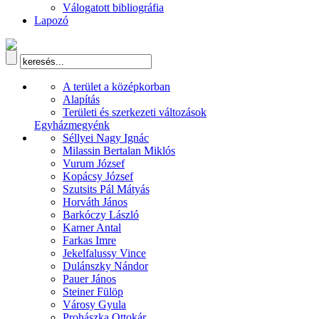
Válogatott bibliográfia
Lapozó
A terület a középkorban
Alapítás
Területi és szerkezeti változások
Egyházmegyénk
Séllyei Nagy Ignác
Milassin Bertalan Miklós
Vurum József
Kopácsy József
Szutsits Pál Mátyás
Horváth János
Barkóczy László
Karner Antal
Farkas Imre
Jekelfalussy Vince
Dulánszky Nándor
Pauer János
Steiner Fülöp
Városy Gyula
Prohászka Ottokár