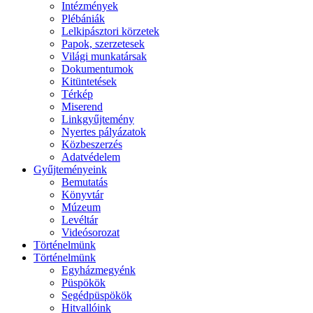
Intézmények
Plébániák
Lelkipásztori körzetek
Papok, szerzetesek
Világi munkatársak
Dokumentumok
Kitüntetések
Térkép
Miserend
Linkgyűjtemény
Nyertes pályázatok
Közbeszerzés
Adatvédelem
Gyűjteményeink
Bemutatás
Könyvtár
Múzeum
Levéltár
Videósorozat
Történelmünk
Történelmünk
Egyházmegyénk
Püspökök
Segédpüspökök
Hitvallóink