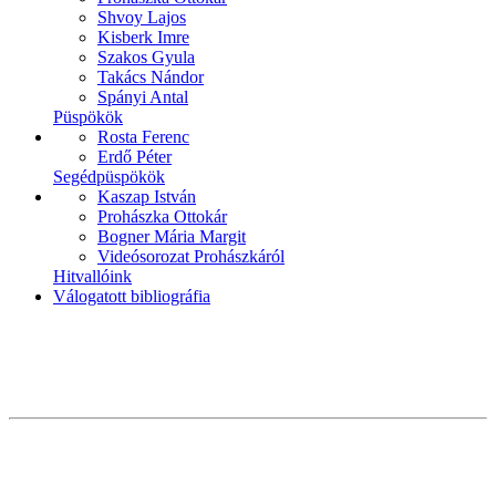
Shvoy Lajos
Kisberk Imre
Szakos Gyula
Takács Nándor
Spányi Antal
Püspökök
Rosta Ferenc
Erdő Péter
Segédpüspökök
Kaszap István
Prohászka Ottokár
Bogner Mária Margit
Videósorozat Prohászkáról
Hitvallóink
Válogatott bibliográfia