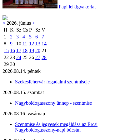
Papi lelkigyakorlat
<
2026. június
>
H
K
Sz
Cs
P
Sz
V
1
2
3
4
5
6
7
8
9
10
11
12
13
14
15
16
17
18
19
20
21
22
23
24
25
26
27
28
29
30
2026.08.14. péntek
Székesfehérvár fogadalmi szentmiséje
2026.08.15. szombat
Nagyboldogasszony ünnep - szentmise
2026.08.16. vasárnap
Szentmise és jegyesek megáldása az Ercsi
Nagyboldogasszony-napi búcsún