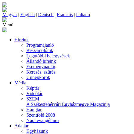
Magyar
|
English
|
Deutsch
|
Francais
|
Italiano
Menü
Híreink
Programajánló
Beszámolóink
Legutóbbi bejegyzések
Állandó híreink
Eseménynaptár
Keresés, szűrés
Ünnepkörök
Média
Képtár
Videótár
SZEM
A Székesfehérvári Egyházmegye Magazinja
Hangtár
Szentföld 2008
Napi evangélium
Adattár
Egyházunk