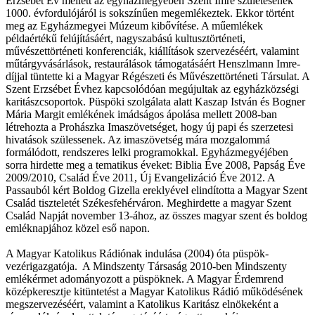
Erzsébet Év mellett az egyházmegyében Szent Imre születésének
1000. évfordulójáról is sokszínűen megemlékeztek. Ekkor történt
meg az Egyházmegyei Múzeum kibővítése. A műemlékek
példaértékű felújításáért, nagyszabású kultusztörténeti,
művészettörténeti konferenciák, kiállítások szervezéséért, valamint
műtárgyvásárlások, restaurálások támogatásáért Henszlmann Imre-
díjjal tüntette ki a Magyar Régészeti és Művészettörténeti Társulat. A
Szent Erzsébet Évhez kapcsolódóan megújultak az egyházközségi
karitászcsoportok. Püspöki szolgálata alatt Kaszap István és Bogner
Mária Margit emlékének imádságos ápolása mellett 2008-ban
létrehozta a Prohászka Imaszövetséget, hogy új papi és szerzetesi
hivatások szülessenek. Az imaszövetség mára mozgalommá
formálódott, rendszeres lelki programokkal. Egyházmegyéjében
sorra hirdette meg a tematikus éveket: Biblia Éve 2008, Papság Éve
2009/2010, Család Éve 2011, Új Evangelizáció Éve 2012. A
Passauból kért Boldog Gizella ereklyével elindította a Magyar Szent
Család tiszteletét Székesfehérváron. Meghirdette a magyar Szent
Család Napját november 13-ához, az összes magyar szent és boldog
emléknapjához közel eső napon.
A Magyar Katolikus Rádiónak indulása (2004) óta püspök-
vezérigazgatója. A Mindszenty Társaság 2010-ben Mindszenty
emlékérmet adományozott a püspöknek. A Magyar Érdemrend
középkeresztje kitüntetést a Magyar Katolikus Rádió működésének
megszervezéséért, valamint a Katolikus Karitász elnökeként a