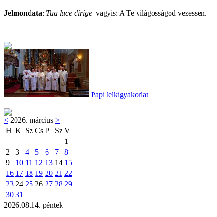
Jelmondata
:
Tua luce dirige
, vagyis: A Te világosságod vezessen.
Papi lelkigyakorlat
<
2026. március
>
H
K
Sz
Cs
P
Sz
V
1
2
3
4
5
6
7
8
9
10
11
12
13
14
15
16
17
18
19
20
21
22
23
24
25
26
27
28
29
30
31
2026.08.14. péntek