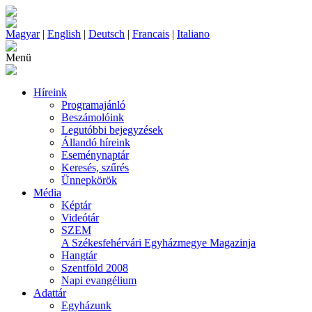
Magyar
|
English
|
Deutsch
|
Francais
|
Italiano
Menü
Híreink
Programajánló
Beszámolóink
Legutóbbi bejegyzések
Állandó híreink
Eseménynaptár
Keresés, szűrés
Ünnepkörök
Média
Képtár
Videótár
SZEM
A Székesfehérvári Egyházmegye Magazinja
Hangtár
Szentföld 2008
Napi evangélium
Adattár
Egyházunk