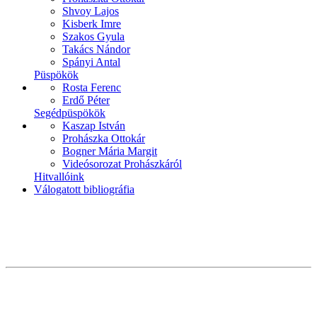
Shvoy Lajos
Kisberk Imre
Szakos Gyula
Takács Nándor
Spányi Antal
Püspökök
Rosta Ferenc
Erdő Péter
Segédpüspökök
Kaszap István
Prohászka Ottokár
Bogner Mária Margit
Videósorozat Prohászkáról
Hitvallóink
Válogatott bibliográfia