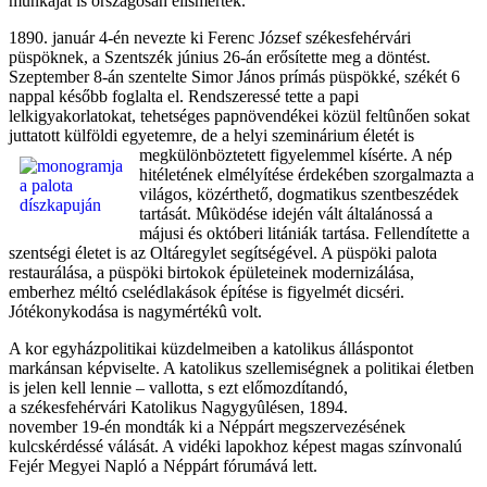
munkáját is országosan elismerték.
1890. január 4-én nevezte ki Ferenc József székesfehérvári
püspöknek, a Szentszék június 26-án erősítette meg a döntést.
Szeptember 8-án szentelte Simor János prímás püspökké, székét 6
nappal később foglalta el. Rendszeressé tette a papi
lelkigyakorlatokat, tehetséges papnövendékei közül feltûnően sokat
juttatott külföldi egyetemre, de a helyi szeminárium életét
is
megkülönböztetett figyelemmel kísérte. A nép
hitéletének elmélyítése érdekében szorgalmazta a
világos, közérthető, dogmatikus szentbeszédek
tartását. Mûködése idején vált általánossá a
májusi és októberi litániák tartása. Fellendítette a
szentségi életet is az Oltáregylet segítségével. A püspöki palota
restaurálása, a püspöki birtokok épületeinek modernizálása,
emberhez méltó cselédlakások építése is figyelmét dicséri.
Jótékonykodása is nagymértékû volt.
A kor egyházpolitikai küzdelmeiben a katolikus álláspontot
markánsan képviselte. A katolikus szellemiségnek a politikai
életben
is jelen kell lennie – vallotta, s ezt előmozdítandó,
a székesfehérvári Katolikus Nagygyûlésen, 1894.
november 19-én mondták ki a Néppárt megszervezésének
kulcskérdéssé válását. A vidéki lapokhoz képest magas színvonalú
Fejér Megyei Napló a Néppárt fórumává lett.