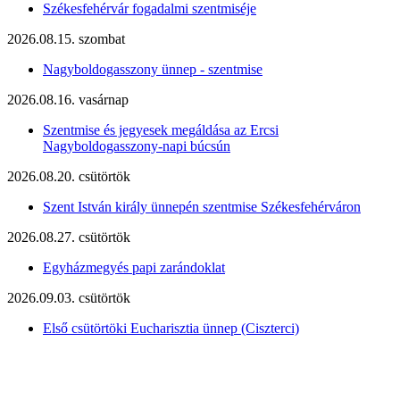
Székesfehérvár fogadalmi szentmiséje
2026.08.15. szombat
Nagyboldogasszony ünnep - szentmise
2026.08.16. vasárnap
Szentmise és jegyesek megáldása az Ercsi
Nagyboldogasszony-napi búcsún
2026.08.20. csütörtök
Szent István király ünnepén szentmise Székesfehérváron
2026.08.27. csütörtök
Egyházmegyés papi zarándoklat
2026.09.03. csütörtök
Első csütörtöki Eucharisztia ünnep (Ciszterci)