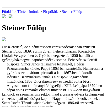
Főoldal
>
Történelmünk
>
Püspökök
>
Steiner Fülöp
Steiner Fülöp
Olasz eredetû, de elnémetesedett kereskedőcsaládban született
Steiner Fülöp 1839. április 28-án, Fehéregyházán. Középfokú
iskoláit Veszprémben és Győrben végezte el. 1856-ban állt a
győregyházmegyei papnövendékek sorába. Fehérvári születésû
püspöke, Simor János felismerve tehetségét, a bécsi
Pazmaneumba küldte. Pappá 1863-ban szentelték. Hamarosan a
győri kisszeminárium spirituálisa lett. 1867-ben doktorált
Bécsben, szemináriumi tanár, s a püspöki jogakadémia
hitszónoka. 1868-tól csaknem egy évtizedig volt a bécsi
Augustineum tanulmányi felügyelője. XIII. Leó pápa 1879-ben
pápai titkos kamarási címmel tüntette ki. 1882-ben nagyváradi
kanonok és szemináriumi rektor, majd a császár udvari káplánjaként
címzetes apáti méltóságot kapott. Nagy hírû szónok volt, akinek a
Szent István Társulat alelnökeként végzett 1886-tól szervező-