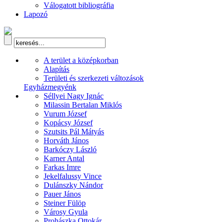
Válogatott bibliográfia
Lapozó
A terület a középkorban
Alapítás
Területi és szerkezeti változások
Egyházmegyénk
Séllyei Nagy Ignác
Milassin Bertalan Miklós
Vurum József
Kopácsy József
Szutsits Pál Mátyás
Horváth János
Barkóczy László
Karner Antal
Farkas Imre
Jekelfalussy Vince
Dulánszky Nándor
Pauer János
Steiner Fülöp
Városy Gyula
Prohászka Ottokár