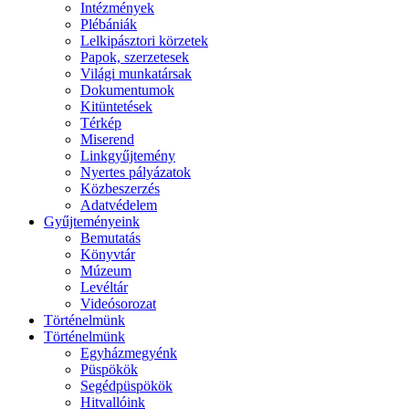
Intézmények
Plébániák
Lelkipásztori körzetek
Papok, szerzetesek
Világi munkatársak
Dokumentumok
Kitüntetések
Térkép
Miserend
Linkgyűjtemény
Nyertes pályázatok
Közbeszerzés
Adatvédelem
Gyűjteményeink
Bemutatás
Könyvtár
Múzeum
Levéltár
Videósorozat
Történelmünk
Történelmünk
Egyházmegyénk
Püspökök
Segédpüspökök
Hitvallóink