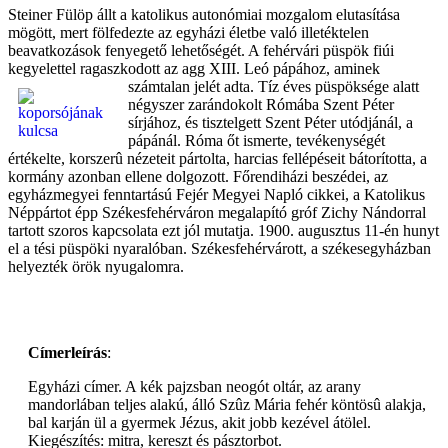
Steiner Fülöp állt a katolikus autonómiai mozgalom elutasítása
mögött, mert fölfedezte az egyházi életbe való illetéktelen
beavatkozások fenyegető lehetőségét. A fehérvári püspök fiúi
kegyelettel ragaszkodott az agg XIII. Leó pápához, aminek
számtalan jelét adta. Tíz éves püspöksége alatt
négyszer zarándokolt Rómába Szent Péter
sírjához, és tisztelgett Szent Péter utódjánál, a
pápánál. Róma őt ismerte, tevékenységét
értékelte, korszerû nézeteit pártolta, harcias fellépéseit bátorította, a
kormány azonban ellene dolgozott. Főrendiházi beszédei, az
egyházmegyei fenntartású Fejér Megyei Napló cikkei, a Katolikus
Néppártot épp Székesfehérváron megalapító gróf Zichy Nándorral
tartott szoros kapcsolata ezt jól mutatja. 1900. augusztus 11-én hunyt
el a tési püspöki nyaralóban. Székesfehérvárott, a székesegyházban
helyezték örök nyugalomra.
Címerleírás
:
Egyházi címer. A kék pajzsban neogót oltár, az arany
mandorlában teljes alakú, álló Szûz Mária fehér köntösû alakja,
bal karján ül a gyermek Jézus, akit jobb kezével átölel.
Kiegészítés: mitra, kereszt és pásztorbot.