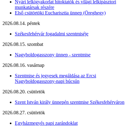
Nyári lelkigyakorlat hitoktatók és világi lelkipásztori
munkatársak részére
Első csütörtöki Eucharisztia ünnep (Öreghegy)
2026.08.14. péntek
Székesfehérvár fogadalmi szentmiséje
2026.08.15. szombat
Nagyboldogasszony ünnep - szentmise
2026.08.16. vasárnap
Szentmise és jegyesek megáldása az Ercsi
Nagyboldogasszony-napi búcsún
2026.08.20. csütörtök
Szent István király ünnepén szentmise Székesfehérváron
2026.08.27. csütörtök
Egyházmegyés papi zarándoklat