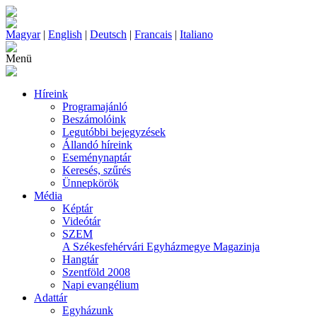
Magyar
|
English
|
Deutsch
|
Francais
|
Italiano
Menü
Híreink
Programajánló
Beszámolóink
Legutóbbi bejegyzések
Állandó híreink
Eseménynaptár
Keresés, szűrés
Ünnepkörök
Média
Képtár
Videótár
SZEM
A Székesfehérvári Egyházmegye Magazinja
Hangtár
Szentföld 2008
Napi evangélium
Adattár
Egyházunk