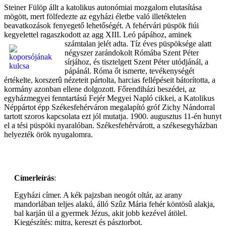
Steiner Fülöp állt a katolikus autonómiai mozgalom elutasítása
mögött, mert fölfedezte az egyházi életbe való illetéktelen
beavatkozások fenyegető lehetőségét. A fehérvári püspök fiúi
kegyelettel ragaszkodott az agg XIII. Leó pápához, aminek
számtalan jelét adta. Tíz éves püspöksége alatt
négyszer zarándokolt Rómába Szent Péter
sírjához, és tisztelgett Szent Péter utódjánál, a
pápánál. Róma őt ismerte, tevékenységét
értékelte, korszerû nézeteit pártolta, harcias fellépéseit bátorította, a
kormány azonban ellene dolgozott. Főrendiházi beszédei, az
egyházmegyei fenntartású Fejér Megyei Napló cikkei, a Katolikus
Néppártot épp Székesfehérváron megalapító gróf Zichy Nándorral
tartott szoros kapcsolata ezt jól mutatja. 1900. augusztus 11-én hunyt
el a tési püspöki nyaralóban. Székesfehérvárott, a székesegyházban
helyezték örök nyugalomra.
Címerleírás
:
Egyházi címer. A kék pajzsban neogót oltár, az arany
mandorlában teljes alakú, álló Szûz Mária fehér köntösû alakja,
bal karján ül a gyermek Jézus, akit jobb kezével átölel.
Kiegészítés: mitra, kereszt és pásztorbot.