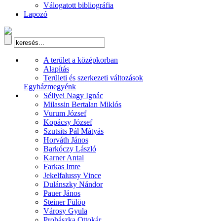
Válogatott bibliográfia
Lapozó
A terület a középkorban
Alapítás
Területi és szerkezeti változások
Egyházmegyénk
Séllyei Nagy Ignác
Milassin Bertalan Miklós
Vurum József
Kopácsy József
Szutsits Pál Mátyás
Horváth János
Barkóczy László
Karner Antal
Farkas Imre
Jekelfalussy Vince
Dulánszky Nándor
Pauer János
Steiner Fülöp
Városy Gyula
Prohászka Ottokár