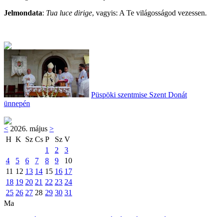
Jelmondata
:
Tua luce dirige
, vagyis: A Te világosságod vezessen.
Püspöki szentmise Szent Donát
ünnepén
<
2026. május
>
H
K
Sz
Cs
P
Sz
V
1
2
3
4
5
6
7
8
9
10
11
12
13
14
15
16
17
18
19
20
21
22
23
24
25
26
27
28
29
30
31
Ma