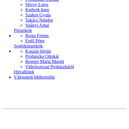
Shvoy Lajos
Kisberk Imre
Szakos Gyula
Takács Nándor
Spányi Antal
Püspökök
Rosta Ferenc
Erdő Péter
Segédpüspökök
Kaszap István
Prohászka Ottokár
Bogner Mária Margit
Videósorozat Prohászkáról
Hitvallóink
Válogatott bibliográfia