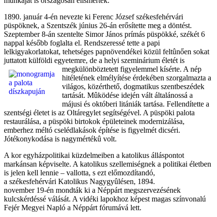
munkáját is országosan elismerték.
1890. január 4-én nevezte ki Ferenc József székesfehérvári
püspöknek, a Szentszék június 26-án erősítette meg a döntést.
Szeptember 8-án szentelte Simor János prímás püspökké, székét 6
nappal később foglalta el. Rendszeressé tette a papi
lelkigyakorlatokat, tehetséges papnövendékei közül feltûnően sokat
juttatott külföldi egyetemre, de a helyi szeminárium életét
is
megkülönböztetett figyelemmel kísérte. A nép
hitéletének elmélyítése érdekében szorgalmazta a
világos, közérthető, dogmatikus szentbeszédek
tartását. Mûködése idején vált általánossá a
májusi és októberi litániák tartása. Fellendítette a
szentségi életet is az Oltáregylet segítségével. A püspöki palota
restaurálása, a püspöki birtokok épületeinek modernizálása,
emberhez méltó cselédlakások építése is figyelmét dicséri.
Jótékonykodása is nagymértékû volt.
A kor egyházpolitikai küzdelmeiben a katolikus álláspontot
markánsan képviselte. A katolikus szellemiségnek a politikai
életben
is jelen kell lennie – vallotta, s ezt előmozdítandó,
a székesfehérvári Katolikus Nagygyûlésen, 1894.
november 19-én mondták ki a Néppárt megszervezésének
kulcskérdéssé válását. A vidéki lapokhoz képest magas színvonalú
Fejér Megyei Napló a Néppárt fórumává lett.