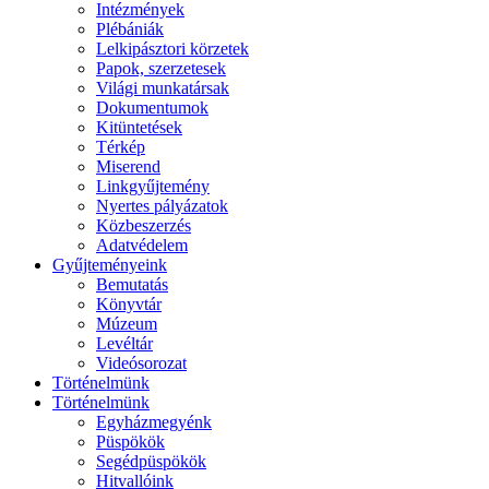
Intézmények
Plébániák
Lelkipásztori körzetek
Papok, szerzetesek
Világi munkatársak
Dokumentumok
Kitüntetések
Térkép
Miserend
Linkgyűjtemény
Nyertes pályázatok
Közbeszerzés
Adatvédelem
Gyűjteményeink
Bemutatás
Könyvtár
Múzeum
Levéltár
Videósorozat
Történelmünk
Történelmünk
Egyházmegyénk
Püspökök
Segédpüspökök
Hitvallóink