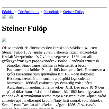
Főoldal
>
Történelmünk
>
Püspökök
>
Steiner Fülöp
Steiner Fülöp
Olasz eredetû, de elnémetesedett kereskedőcsaládban született
Steiner Fülöp 1839. április 28-án, Fehéregyházán. Középfokú
iskoláit Veszprémben és Győrben végezte el. 1856-ban állt a
győregyházmegyei papnövendékek sorába. Fehérvári születésû
püspöke, Simor János felismerve tehetségét, a bécsi
Pazmaneumba küldte. Pappá 1863-ban szentelték. Hamarosan a
győri kisszeminárium spirituálisa lett. 1867-ben doktorált
Bécsben, szemináriumi tanár, s a püspöki jogakadémia
hitszónoka. 1868-tól csaknem egy évtizedig volt a bécsi
Augustineum tanulmányi felügyelője. XIII. Leó pápa 1879-ben
pápai titkos kamarási címmel tüntette ki. 1882-ben nagyváradi
kanonok és szemináriumi rektor, majd a császár udvari káplánjaként
címzetes apáti méltóságot kapott. Nagy hírû szónok volt, akinek a
Szent István Társulat alelnökeként végzett 1886-tól szervező-