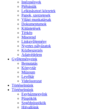
Intézmények
Plébániák
Lelkipásztori körzetek
Papok, szerzetesek
Világi munkatársak
Dokumentumok
Kitüntetések
Térkép
Miserend
Linkgyűjtemény
Nyertes pályázatok
Közbeszerzés
Adatvédelem
Gyűjteményeink
Bemutatás
Könyvtár
Múzeum
Levéltár
Videósorozat
Történelmünk
Történelmünk
Egyházmegyénk
Püspökök
Segédpüspökök
Hitvallóink