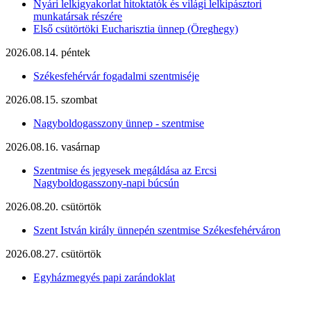
Nyári lelkigyakorlat hitoktatók és világi lelkipásztori
munkatársak részére
Első csütörtöki Eucharisztia ünnep (Öreghegy)
2026.08.14. péntek
Székesfehérvár fogadalmi szentmiséje
2026.08.15. szombat
Nagyboldogasszony ünnep - szentmise
2026.08.16. vasárnap
Szentmise és jegyesek megáldása az Ercsi
Nagyboldogasszony-napi búcsún
2026.08.20. csütörtök
Szent István király ünnepén szentmise Székesfehérváron
2026.08.27. csütörtök
Egyházmegyés papi zarándoklat