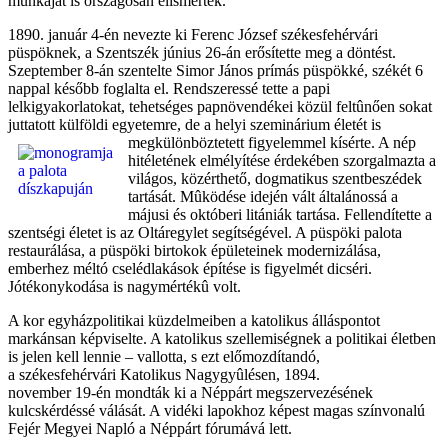
munkáját is országosan elismerték.
1890. január 4-én nevezte ki Ferenc József székesfehérvári
püspöknek, a Szentszék június 26-án erősítette meg a döntést.
Szeptember 8-án szentelte Simor János prímás püspökké, székét 6
nappal később foglalta el. Rendszeressé tette a papi
lelkigyakorlatokat, tehetséges papnövendékei közül feltûnően sokat
juttatott külföldi egyetemre, de a helyi szeminárium életét
is
megkülönböztetett figyelemmel kísérte. A nép
hitéletének elmélyítése érdekében szorgalmazta a
világos, közérthető, dogmatikus szentbeszédek
tartását. Mûködése idején vált általánossá a
májusi és októberi litániák tartása. Fellendítette a
szentségi életet is az Oltáregylet segítségével. A püspöki palota
restaurálása, a püspöki birtokok épületeinek modernizálása,
emberhez méltó cselédlakások építése is figyelmét dicséri.
Jótékonykodása is nagymértékû volt.
A kor egyházpolitikai küzdelmeiben a katolikus álláspontot
markánsan képviselte. A katolikus szellemiségnek a politikai
életben
is jelen kell lennie – vallotta, s ezt előmozdítandó,
a székesfehérvári Katolikus Nagygyûlésen, 1894.
november 19-én mondták ki a Néppárt megszervezésének
kulcskérdéssé válását. A vidéki lapokhoz képest magas színvonalú
Fejér Megyei Napló a Néppárt fórumává lett.