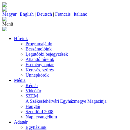
Magyar
|
English
|
Deutsch
|
Francais
|
Italiano
Menü
Híreink
Programajánló
Beszámolóink
Legutóbbi bejegyzések
Állandó híreink
Eseménynaptár
Keresés, szűrés
Ünnepkörök
Média
Képtár
Videótár
SZEM
A Székesfehérvári Egyházmegye Magazinja
Hangtár
Szentföld 2008
Napi evangélium
Adattár
Egyházunk