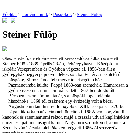
Főoldal
>
Történelmünk
>
Püspökök
>
Steiner Fülöp
Steiner Fülöp
Olasz eredetû, de elnémetesedett kereskedőcsaládban született
Steiner Fülöp 1839. április 28-án, Fehéregyházán. Középfokú
iskoláit Veszprémben és Győrben végezte el. 1856-ban állt a
győregyházmegyei papnövendékek sorába. Fehérvári születésû
püspöke, Simor János felismerve tehetségét, a bécsi
Pazmaneumba küldte. Pappá 1863-ban szentelték. Hamarosan a
győri kisszeminárium spirituálisa lett. 1867-ben doktorált
Bécsben, szemináriumi tanár, s a püspöki jogakadémia
hitszónoka. 1868-tól csaknem egy évtizedig volt a bécsi
Augustineum tanulmányi felügyelője. XIII. Leó pápa 1879-ben
pápai titkos kamarási címmel tüntette ki. 1882-ben nagyváradi
kanonok és szemináriumi rektor, majd a császár udvari káplánjaként
címzetes apáti méltóságot kapott. Nagy hírû szónok volt, akinek a
Szent István Társulat alelnökeként végzett 1886-tól szervező-