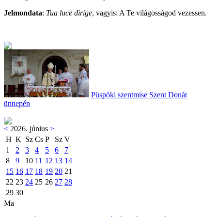
Jelmondata
:
Tua luce dirige
, vagyis: A Te világosságod vezessen.
Püspöki szentmise Szent Donát
ünnepén
<
2026. június
>
H
K
Sz
Cs
P
Sz
V
1
2
3
4
5
6
7
8
9
10
11
12
13
14
15
16
17
18
19
20
21
22
23
24
25
26
27
28
29
30
Ma