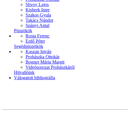
Shvoy Lajos
Kisberk Imre
Szakos Gyula
Takács Nándor
Spányi Antal
Püspökök
Rosta Ferenc
Erdő Péter
Segédpüspökök
Kaszap István
Prohászka Ottokár
Bogner Mária Margit
Videósorozat Prohászkáról
Hitvallóink
Válogatott bibliográfia