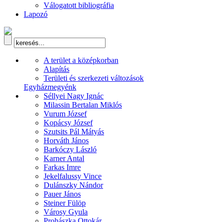
Válogatott bibliográfia
Lapozó
A terület a középkorban
Alapítás
Területi és szerkezeti változások
Egyházmegyénk
Séllyei Nagy Ignác
Milassin Bertalan Miklós
Vurum József
Kopácsy József
Szutsits Pál Mátyás
Horváth János
Barkóczy László
Karner Antal
Farkas Imre
Jekelfalussy Vince
Dulánszky Nándor
Pauer János
Steiner Fülöp
Városy Gyula
Prohászka Ottokár