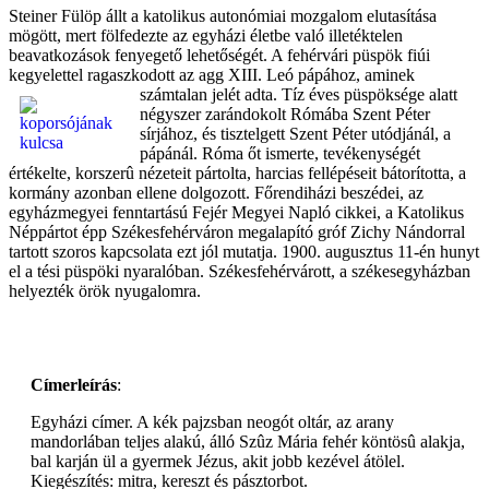
Steiner Fülöp állt a katolikus autonómiai mozgalom elutasítása
mögött, mert fölfedezte az egyházi életbe való illetéktelen
beavatkozások fenyegető lehetőségét. A fehérvári püspök fiúi
kegyelettel ragaszkodott az agg XIII. Leó pápához, aminek
számtalan jelét adta. Tíz éves püspöksége alatt
négyszer zarándokolt Rómába Szent Péter
sírjához, és tisztelgett Szent Péter utódjánál, a
pápánál. Róma őt ismerte, tevékenységét
értékelte, korszerû nézeteit pártolta, harcias fellépéseit bátorította, a
kormány azonban ellene dolgozott. Főrendiházi beszédei, az
egyházmegyei fenntartású Fejér Megyei Napló cikkei, a Katolikus
Néppártot épp Székesfehérváron megalapító gróf Zichy Nándorral
tartott szoros kapcsolata ezt jól mutatja. 1900. augusztus 11-én hunyt
el a tési püspöki nyaralóban. Székesfehérvárott, a székesegyházban
helyezték örök nyugalomra.
Címerleírás
:
Egyházi címer. A kék pajzsban neogót oltár, az arany
mandorlában teljes alakú, álló Szûz Mária fehér köntösû alakja,
bal karján ül a gyermek Jézus, akit jobb kezével átölel.
Kiegészítés: mitra, kereszt és pásztorbot.