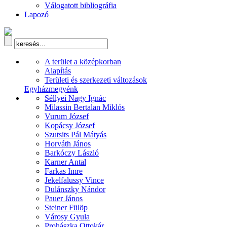
Válogatott bibliográfia
Lapozó
A terület a középkorban
Alapítás
Területi és szerkezeti változások
Egyházmegyénk
Séllyei Nagy Ignác
Milassin Bertalan Miklós
Vurum József
Kopácsy József
Szutsits Pál Mátyás
Horváth János
Barkóczy László
Karner Antal
Farkas Imre
Jekelfalussy Vince
Dulánszky Nándor
Pauer János
Steiner Fülöp
Városy Gyula
Prohászka Ottokár