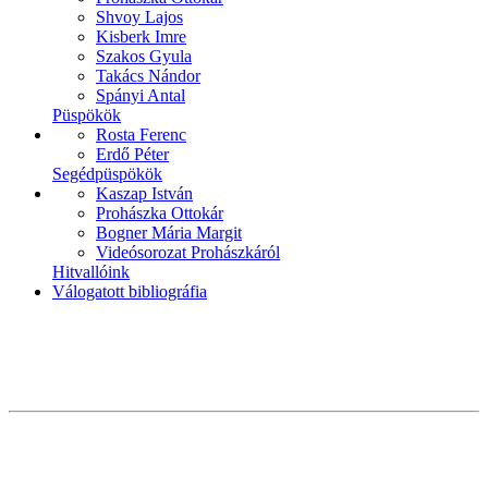
Shvoy Lajos
Kisberk Imre
Szakos Gyula
Takács Nándor
Spányi Antal
Püspökök
Rosta Ferenc
Erdő Péter
Segédpüspökök
Kaszap István
Prohászka Ottokár
Bogner Mária Margit
Videósorozat Prohászkáról
Hitvallóink
Válogatott bibliográfia