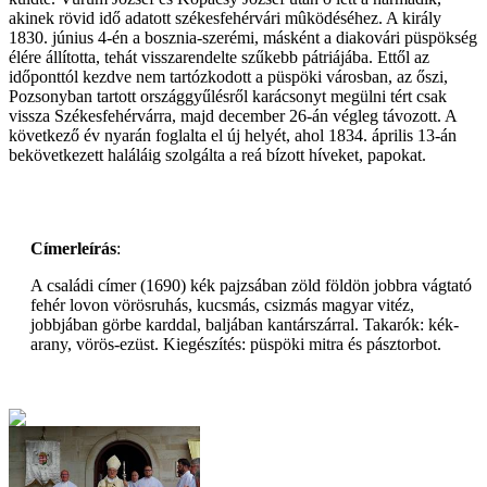
akinek rövid idő adatott székesfehérvári mûködéséhez. A király
1830. június 4-én a bosznia-szerémi, másként a diakovári püspökség
élére állította, tehát visszarendelte szűkebb pátriájába. Ettől az
időponttól kezdve nem tartózkodott a püspöki városban, az őszi,
Pozsonyban tartott országgyűlésről karácsonyt megülni tért csak
vissza Székesfehérvárra, majd december 26-án végleg távozott. A
következő év nyarán foglalta el új helyét, ahol 1834. április 13-án
bekövetkezett haláláig szolgálta a reá bízott híveket, papokat.
Címerleírás
:
A családi címer (1690) kék pajzsában zöld földön jobbra vágtató
fehér lovon vörösruhás, kucsmás, csizmás magyar vitéz,
jobbjában görbe karddal, baljában kantárszárral. Takarók: kék-
arany, vörös-ezüst. Kiegészítés: püspöki mitra és pásztorbot.