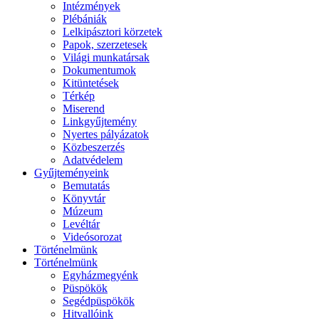
Intézmények
Plébániák
Lelkipásztori körzetek
Papok, szerzetesek
Világi munkatársak
Dokumentumok
Kitüntetések
Térkép
Miserend
Linkgyűjtemény
Nyertes pályázatok
Közbeszerzés
Adatvédelem
Gyűjteményeink
Bemutatás
Könyvtár
Múzeum
Levéltár
Videósorozat
Történelmünk
Történelmünk
Egyházmegyénk
Püspökök
Segédpüspökök
Hitvallóink