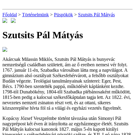
Főoldal
>
Történelmünk
>
Püspökök
>
Szutsits Pál Mátyás
Szutsits Pál Mátyás
Akárcsak Milassin Miklós, Szutsits Pál Mátyás is bunyevác
nemzetiségű családban született, ám az ő ereiben nemesi vér folyt.
1767. január 11-én, Szabadka városában látta meg a napvilágot. A
gimnázium alsó osztályait Székesfehérvárott, a felsőbb osztályokat
Budán végezte. Teológiai tanulmányainak színterei: Eger, Pest,
Bécs. 1790-ben szentelték pappá, működését káplánként kezdte.
1798-tól Dunabökény, 1804-től Szabadka plébánosaként működött,
1815-ben pedig a kalocsai székesfőkáptalan tagja lett. Az 1822. évi,
nevezetes nemzeti zsinaton részt vett, és az ottani, sikeres
közszereplése hívta föl rá a világi és egyházi vezetés figyelmét.
Kopácsy József Veszprémbe történt távozása után Simonyi Pál
nagyprépost két éven át irányította az egyházmegye életét. Szutsits
Pál Mátyás kalocsai kanonok 1827. május 5-én kapott királyi
kinevezést a székesfehérvári püspöki székre, és XII. Leó pápa 1828.