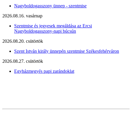
Nagyboldogasszony ünnep - szentmise
2026.08.16. vasárnap
Szentmise és jegyesek megáldása az Ercsi
Nagyboldogasszony-napi búcsún
2026.08.20. csütörtök
Szent István király ünnepén szentmise Székesfehérváron
2026.08.27. csütörtök
Egyházmegyés papi zarándoklat