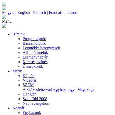
Magyar
|
English
|
Deutsch
|
Francais
|
Italiano
Menü
Híreink
Programajánló
Beszámolóink
Legutóbbi bejegyzések
Állandó híreink
Eseménynaptár
Keresés, szűrés
Ünnepkörök
Média
Képtár
Videótár
SZEM
A Székesfehérvári Egyházmegye Magazinja
Hangtár
Szentföld 2008
Napi evangélium
Adattár
Egyházunk