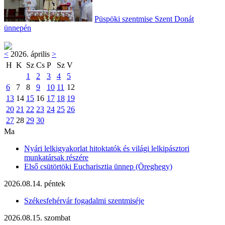
Püspöki szentmise Szent Donát
ünnepén
<
2026. április
>
H
K
Sz
Cs
P
Sz
V
1
2
3
4
5
6
7
8
9
10
11
12
13
14
15
16
17
18
19
20
21
22
23
24
25
26
27
28
29
30
Ma
Nyári lelkigyakorlat hitoktatók és világi lelkipásztori
munkatársak részére
Első csütörtöki Eucharisztia ünnep (Öreghegy)
2026.08.14. péntek
Székesfehérvár fogadalmi szentmiséje
2026.08.15. szombat