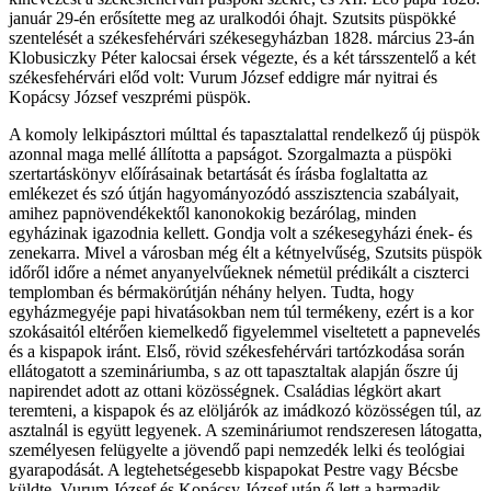
január 29-én erősítette meg az uralkodói óhajt. Szutsits püspökké
szentelését a székesfehérvári székesegyházban 1828. március 23-án
Klobusiczky Péter kalocsai érsek végezte, és a két társszentelő a két
székesfehérvári előd volt: Vurum József eddigre már nyitrai és
Kopácsy József veszprémi püspök.
A komoly lelkipásztori múlttal és tapasztalattal rendelkező új püspök
azonnal maga mellé állította a papságot. Szorgalmazta a püspöki
szertartáskönyv előírásainak betartását és írásba foglaltatta az
emlékezet és szó útján hagyományozódó asszisztencia szabályait,
amihez papnövendékektől kanonokokig bezárólag, minden
egyházinak igazodnia kellett. Gondja volt a székesegyházi ének- és
zenekarra. Mivel a városban még élt a kétnyelvűség, Szutsits püspök
időről időre a német anyanyelvűeknek németül prédikált a ciszterci
templomban és bérmakörútján néhány helyen. Tudta, hogy
egyházmegyéje papi hivatásokban nem túl termékeny, ezért is a kor
szokásaitól eltérően kiemelkedő figyelemmel viseltetett a papnevelés
és a kispapok iránt. Első, rövid székesfehérvári tartózkodása során
ellátogatott a szemináriumba, s az ott tapasztaltak alapján őszre új
napirendet adott az ottani közösségnek. Családias légkört akart
teremteni, a kispapok és az elöljárók az imádkozó közösségen túl, az
asztalnál is együtt legyenek. A szemináriumot rendszeresen látogatta,
személyesen felügyelte a jövendő papi nemzedék lelki és teológiai
gyarapodását. A legtehetségesebb kispapokat Pestre vagy Bécsbe
küldte. Vurum József és Kopácsy József után ő lett a harmadik,