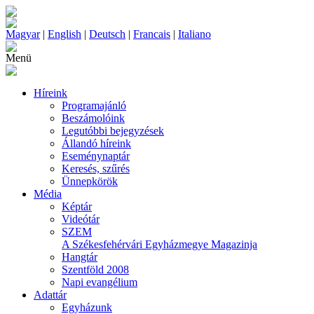
Magyar
|
English
|
Deutsch
|
Francais
|
Italiano
Menü
Híreink
Programajánló
Beszámolóink
Legutóbbi bejegyzések
Állandó híreink
Eseménynaptár
Keresés, szűrés
Ünnepkörök
Média
Képtár
Videótár
SZEM
A Székesfehérvári Egyházmegye Magazinja
Hangtár
Szentföld 2008
Napi evangélium
Adattár
Egyházunk