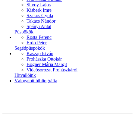
Shvoy Lajos
Kisberk Imre
Szakos Gyula
Takács Nándor
Spányi Antal
Püspökök
Rosta Ferenc
Erdő Péter
Segédpüspökök
Kaszap István
Prohászka Ottokár
Bogner Mária Margit
Videósorozat Prohászkáról
Hitvallóink
Válogatott bibliográfia