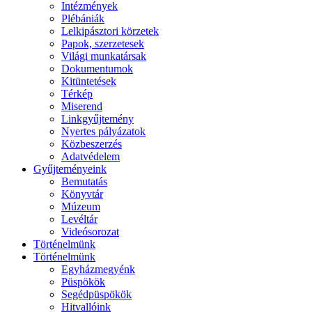
Intézmények
Plébániák
Lelkipásztori körzetek
Papok, szerzetesek
Világi munkatársak
Dokumentumok
Kitüntetések
Térkép
Miserend
Linkgyűjtemény
Nyertes pályázatok
Közbeszerzés
Adatvédelem
Gyűjteményeink
Bemutatás
Könyvtár
Múzeum
Levéltár
Videósorozat
Történelmünk
Történelmünk
Egyházmegyénk
Püspökök
Segédpüspökök
Hitvallóink