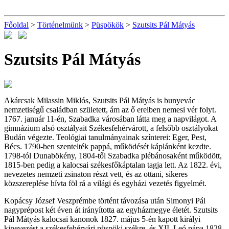
Főoldal
>
Történelmünk
>
Püspökök
>
Szutsits Pál Mátyás
Szutsits Pál Mátyás
Akárcsak Milassin Miklós, Szutsits Pál Mátyás is bunyevác
nemzetiségű családban született, ám az ő ereiben nemesi vér folyt.
1767. január 11-én, Szabadka városában látta meg a napvilágot. A
gimnázium alsó osztályait Székesfehérvárott, a felsőbb osztályokat
Budán végezte. Teológiai tanulmányainak színterei: Eger, Pest,
Bécs. 1790-ben szentelték pappá, működését káplánként kezdte.
1798-tól Dunabökény, 1804-től Szabadka plébánosaként működött,
1815-ben pedig a kalocsai székesfőkáptalan tagja lett. Az 1822. évi,
nevezetes nemzeti zsinaton részt vett, és az ottani, sikeres
közszereplése hívta föl rá a világi és egyházi vezetés figyelmét.
Kopácsy József Veszprémbe történt távozása után Simonyi Pál
nagyprépost két éven át irányította az egyházmegye életét. Szutsits
Pál Mátyás kalocsai kanonok 1827. május 5-én kapott királyi
kinevezést a székesfehérvári püspöki székre, és XII. Leó pápa 1828.