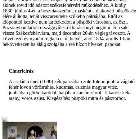
akinek rövid idő adatott székesfehérvári mûködéséhez. A király
1830. június 4-én a bosznia-szerémi, másként a diakovári püspökség
élére állította, tehát visszarendelte szűkebb pátriájába. Ettől az
időponttól kezdve nem tartózkodott a püspöki városban, az őszi,
Pozsonyban tartott országgyűlésről karácsonyt megülni tért csak
vissza Székesfehérvárra, majd december 26-án végleg távozott. A
következő év nyarán foglalta el új helyét, ahol 1834. április 13-án
bekövetkezett haláláig szolgálta a reá bízott híveket, papokat.
Címerleírás
:
A családi címer (1690) kék pajzsában zöld földön jobbra vágtató
fehér lovon vörösruhás, kucsmás, csizmás magyar vitéz,
jobbjában görbe karddal, baljában kantárszárral. Takarók: kék-
arany, vörös-ezüst. Kiegészítés: püspöki mitra és pásztorbot.