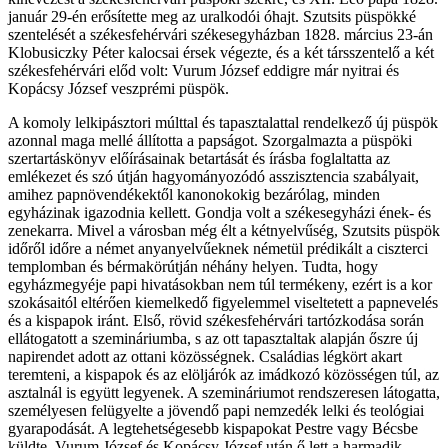
január 29-én erősítette meg az uralkodói óhajt. Szutsits püspökké
szentelését a székesfehérvári székesegyházban 1828. március 23-án
Klobusiczky Péter kalocsai érsek végezte, és a két társszentelő a két
székesfehérvári előd volt: Vurum József eddigre már nyitrai és
Kopácsy József veszprémi püspök.
A komoly lelkipásztori múlttal és tapasztalattal rendelkező új püspök
azonnal maga mellé állította a papságot. Szorgalmazta a püspöki
szertartáskönyv előírásainak betartását és írásba foglaltatta az
emlékezet és szó útján hagyományozódó asszisztencia szabályait,
amihez papnövendékektől kanonokokig bezárólag, minden
egyházinak igazodnia kellett. Gondja volt a székesegyházi ének- és
zenekarra. Mivel a városban még élt a kétnyelvűség, Szutsits püspök
időről időre a német anyanyelvűeknek németül prédikált a ciszterci
templomban és bérmakörútján néhány helyen. Tudta, hogy
egyházmegyéje papi hivatásokban nem túl termékeny, ezért is a kor
szokásaitól eltérően kiemelkedő figyelemmel viseltetett a papnevelés
és a kispapok iránt. Első, rövid székesfehérvári tartózkodása során
ellátogatott a szemináriumba, s az ott tapasztaltak alapján őszre új
napirendet adott az ottani közösségnek. Családias légkört akart
teremteni, a kispapok és az elöljárók az imádkozó közösségen túl, az
asztalnál is együtt legyenek. A szemináriumot rendszeresen látogatta,
személyesen felügyelte a jövendő papi nemzedék lelki és teológiai
gyarapodását. A legtehetségesebb kispapokat Pestre vagy Bécsbe
küldte. Vurum József és Kopácsy József után ő lett a harmadik,