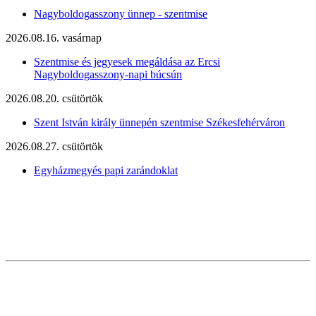
Nagyboldogasszony ünnep - szentmise
2026.08.16. vasárnap
Szentmise és jegyesek megáldása az Ercsi
Nagyboldogasszony-napi búcsún
2026.08.20. csütörtök
Szent István király ünnepén szentmise Székesfehérváron
2026.08.27. csütörtök
Egyházmegyés papi zarándoklat