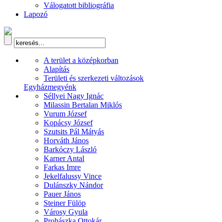
Válogatott bibliográfia
Lapozó
A terület a középkorban
Alapítás
Területi és szerkezeti változások
Egyházmegyénk
Séllyei Nagy Ignác
Milassin Bertalan Miklós
Vurum József
Kopácsy József
Szutsits Pál Mátyás
Horváth János
Barkóczy László
Karner Antal
Farkas Imre
Jekelfalussy Vince
Dulánszky Nándor
Pauer János
Steiner Fülöp
Városy Gyula
Prohászka Ottokár