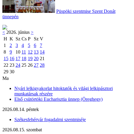
Püspöki szentmise Szent Donát
ünnepén
<
2026. június
>
H
K
Sz
Cs
P
Sz
V
1
2
3
4
5
6
7
8
9
10
11
12
13
14
15
16
17
18
19
20
21
22
23
24
25
26
27
28
29
30
Ma
Nyári lelkigyakorlat hitoktatók és világi lelkipásztori
munkatársak részére
Első csütörtöki Eucharisztia ünnep (Öreghegy)
2026.08.14. péntek
Székesfehérvár fogadalmi szentmiséje
2026.08.15. szombat