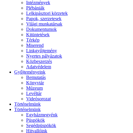
Intézmények
Plébániák
Lelkipásztori körzetek
Papok, szerzetesek
Világi munkatársak
Dokumentumok
Kitüntetések
Térkép
Miserend
Linkgyűjtemény
Nyertes pályázatok
Közbeszerzés
Adatvédelem
Gyűjteményeink
Bemutatás
Könyvtár
Múzeum
Levéltár
Videósorozat
Történelmünk
Történelmünk
Egyházmegyénk
Püspökök
Segédpüspökök
Hitvallóink