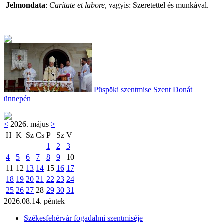
Jelmondata
:
Caritate et labore
, vagyis: Szeretettel és munkával.
Püspöki szentmise Szent Donát
ünnepén
<
2026. május
>
H
K
Sz
Cs
P
Sz
V
1
2
3
4
5
6
7
8
9
10
11
12
13
14
15
16
17
18
19
20
21
22
23
24
25
26
27
28
29
30
31
2026.08.14. péntek
Székesfehérvár fogadalmi szentmiséje