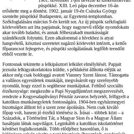
1901. november 1-jén nevezte ki székesfehérvári
püspökké. XIII. Leó pápa december 16-án
erősítette meg a döntést. 1902. január 19-én Császka György
szentelte püspökké Budapesten, az Egyetemi-templomban.
Székfoglalására március 9-én került sor. Az új püspök székfoglaló
körlevelében azt írta papjainak, hogy nagynevû elődje nyomdokain
akar tovább haladni, és annak félbeszakadt munkásságát
szándékozik folytatni. Ezen alkalommal a hívekhez is atyai
hangvételû, krisztusi szeretetet sugárzó körlevelet intézett, a kettős
főparancsot fejtegetve, és püspöki szolgálatának legfőbb teendőit
ebből vezette le.
Fontosnak tekintette a lelkipásztori lelkület elmélyítését. Papjait
jezsuita lelkigyakorlatokra küldte, s példaként állította eléjük az
akkor még csak boldoggá avatott Vianney Szent Jánost. Támogatta
a vallásos egyesületek munkáját, megvásárolt egy szerényebb
nyomdát, hogy ezzel is segíthesse munkájukat. Feltûnő szociális
érzékenysége: megkezdte a Papi Nyugdíjintézet megszervezését,
rendezte a Kegyesalapítványi Pénztár zavaros helyzetét, felfigyelt a
katolikus munkáse
gyletek fontosságára. 1904-ben egyházmegyei
bizottságot állított fel a szent zene ápolására. Nem csak kiváló
főpap volt, hanem jó érzékû történész is. Írásai – többek közt – a
Századok, a Történelmi Tár, a Magyar Sion és a Magyar Állam
hasábjain láttak napvilágot. Leginkább a katolikus iskolatörténet
kérdései foglalkoztatták. Több elődjéhez hasonlóan, ő is