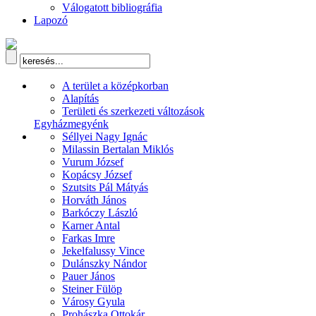
Válogatott bibliográfia
Lapozó
A terület a középkorban
Alapítás
Területi és szerkezeti változások
Egyházmegyénk
Séllyei Nagy Ignác
Milassin Bertalan Miklós
Vurum József
Kopácsy József
Szutsits Pál Mátyás
Horváth János
Barkóczy László
Karner Antal
Farkas Imre
Jekelfalussy Vince
Dulánszky Nándor
Pauer János
Steiner Fülöp
Városy Gyula
Prohászka Ottokár