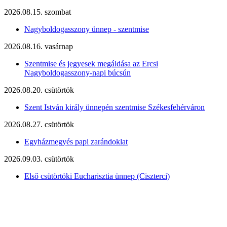
2026.08.15. szombat
Nagyboldogasszony ünnep - szentmise
2026.08.16. vasárnap
Szentmise és jegyesek megáldása az Ercsi
Nagyboldogasszony-napi búcsún
2026.08.20. csütörtök
Szent István király ünnepén szentmise Székesfehérváron
2026.08.27. csütörtök
Egyházmegyés papi zarándoklat
2026.09.03. csütörtök
Első csütörtöki Eucharisztia ünnep (Ciszterci)