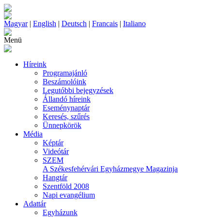
Magyar
|
English
|
Deutsch
|
Francais
|
Italiano
Menü
Híreink
Programajánló
Beszámolóink
Legutóbbi bejegyzések
Állandó híreink
Eseménynaptár
Keresés, szűrés
Ünnepkörök
Média
Képtár
Videótár
SZEM
A Székesfehérvári Egyházmegye Magazinja
Hangtár
Szentföld 2008
Napi evangélium
Adattár
Egyházunk