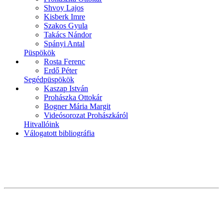
Shvoy Lajos
Kisberk Imre
Szakos Gyula
Takács Nándor
Spányi Antal
Püspökök
Rosta Ferenc
Erdő Péter
Segédpüspökök
Kaszap István
Prohászka Ottokár
Bogner Mária Margit
Videósorozat Prohászkáról
Hitvallóink
Válogatott bibliográfia