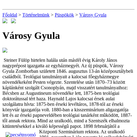
Főoldal
>
Történelmünk
>
Püspökök
>
Városy Gyula
Városy Gyula
Steiner Fülöp hirtelen halála után másfél évig Károly János
nagyprépost igazgatta az egyházmegyét. Az új püspök, Városy
Gyula Zomborban született 1846. augusztus 13-án középosztálybeli
családból. Teológiai tanulmányait a kalocsai főegyházmegye
növendékeként Pesten végezte. Szentelése után 1870–73 között
káplánként szolgált Csonoplyán, majd visszatért tanulmányaihoz:
Bécsben az Augustineum növendéke lett, 1875-ben teológiai
doktorátussal tért haza. Haynald Lajos kalocsai érsek aulai
szolgálatra hívta: 1875-ben érseki levéltáros, 1878-tól az érseki
könyvtár igazgatója volt. 1880-ban a kisszeminárium aligazgatója
lett és az érseki papneveldében teológiai tanárként mûködött, 1887-
től annak rektora. Mind az uralkodó, mind a Szentszék elhalmozta
kitüntetésekkel a kiváló képességû papot. 1898 februárj
ától a
Központi Szeminárium rektora. Az uralkodó