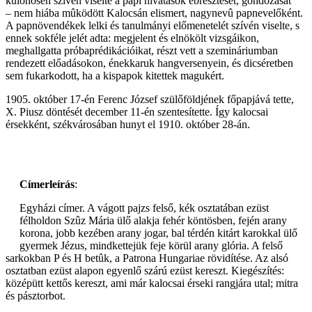
különösen szívén viselte a papi hivatások ébresztését, gondozását
– nem hiába mûködött Kalocsán elismert, nagynevû papnevelőként.
A papnövendékek lelki és tanulmányi előmenetelét szívén viselte, s
ennek sokféle jelét adta: megjelent és elnökölt vizsgáikon,
meghallgatta próbaprédikációikat, részt vett a szemináriumban
rendezett előadásokon, énekkaruk hangversenyein, és dicséretben
sem fukarkodott, ha a kispapok kitettek magukért.
1905. október 17-én Ferenc József szülőföldjének főpapjává tette,
X. Piusz döntését december 11-én szentesítette. Így kalocsai
érsekként, székvárosában hunyt el 1910. október 28-án.
Címerleírás
:
Egyházi címer. A vágott pajzs felső, kék osztatában ezüst
félholdon Szûz Mária ülő alakja fehér köntösben, fején arany
korona, jobb kezében arany jogar, bal térdén kitárt karokkal ülő
gyermek Jézus, mindkettejük feje körül arany glória. A felső
sarkokban P és H betûk, a Patrona Hungariae rövidítése. Az alsó
osztatban ezüst alapon egyenlő szárú ezüst kereszt. Kiegészítés:
középütt kettős kereszt, ami már kalocsai érseki rangjára utal; mitra
és pásztorbot.