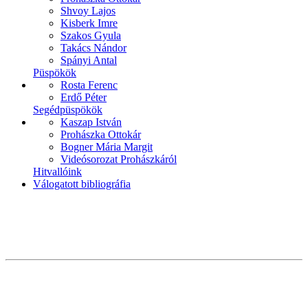
Shvoy Lajos
Kisberk Imre
Szakos Gyula
Takács Nándor
Spányi Antal
Püspökök
Rosta Ferenc
Erdő Péter
Segédpüspökök
Kaszap István
Prohászka Ottokár
Bogner Mária Margit
Videósorozat Prohászkáról
Hitvallóink
Válogatott bibliográfia