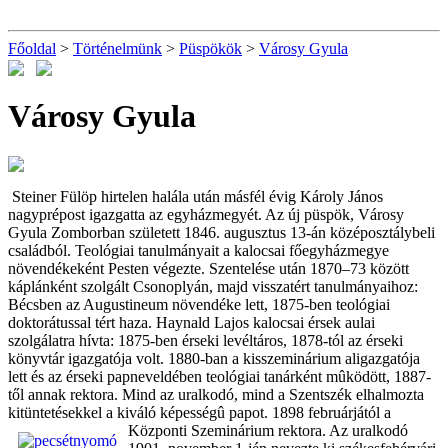
Főoldal
>
Történelmünk
>
Püspökök
>
Városy Gyula
Városy Gyula
Steiner Fülöp hirtelen halála után másfél évig Károly János
nagyprépost igazgatta az egyházmegyét. Az új püspök, Városy
Gyula Zomborban született 1846. augusztus 13-án középosztálybeli
családból. Teológiai tanulmányait a kalocsai főegyházmegye
növendékeként Pesten végezte. Szentelése után 1870–73 között
káplánként szolgált Csonoplyán, majd visszatért tanulmányaihoz:
Bécsben az Augustineum növendéke lett, 1875-ben teológiai
doktorátussal tért haza. Haynald Lajos kalocsai érsek aulai
szolgálatra hívta: 1875-ben érseki levéltáros, 1878-tól az érseki
könyvtár igazgatója volt. 1880-ban a kisszeminárium aligazgatója
lett és az érseki papneveldében teológiai tanárként mûködött, 1887-
től annak rektora. Mind az uralkodó, mind a Szentszék elhalmozta
kitüntetésekkel a kiváló képességû papot. 1898 februárj
ától a
Központi Szeminárium rektora. Az uralkodó