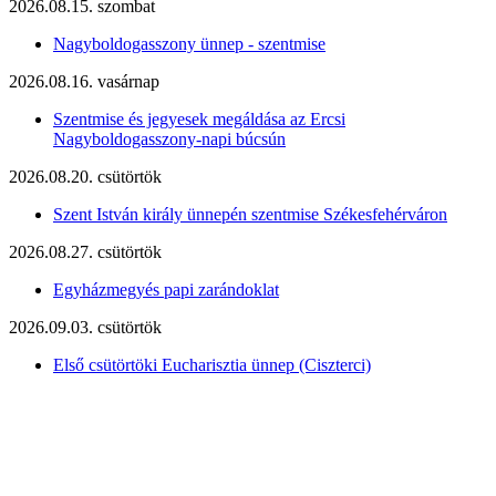
2026.08.15. szombat
Nagyboldogasszony ünnep - szentmise
2026.08.16. vasárnap
Szentmise és jegyesek megáldása az Ercsi
Nagyboldogasszony-napi búcsún
2026.08.20. csütörtök
Szent István király ünnepén szentmise Székesfehérváron
2026.08.27. csütörtök
Egyházmegyés papi zarándoklat
2026.09.03. csütörtök
Első csütörtöki Eucharisztia ünnep (Ciszterci)