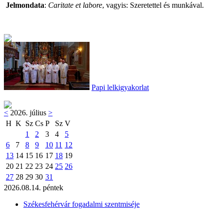
Jelmondata
:
Caritate et labore
, vagyis: Szeretettel és munkával.
Papi lelkigyakorlat
<
2026. július
>
H
K
Sz
Cs
P
Sz
V
1
2
3
4
5
6
7
8
9
10
11
12
13
14
15
16
17
18
19
20
21
22
23
24
25
26
27
28
29
30
31
2026.08.14. péntek
Székesfehérvár fogadalmi szentmiséje