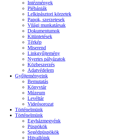
Intézmények
Plébániák
Lelkipásztori körzetek
Papok, szerzetesek
Világi munkatársak
Dokumentumok
Kitüntetések
Térkép
Miserend
Linkgyűjtemény
Nyertes pályázatok
Közbeszerzés
Adatvédelem
Gyűjteményeink
Bemutatás
Könyvtár
Múzeum
Levéltár
Videósorozat
Történelmünk
Történelmünk
Egyházmegyénk
Püspökök
Segédpüspökök
Hitvallóink