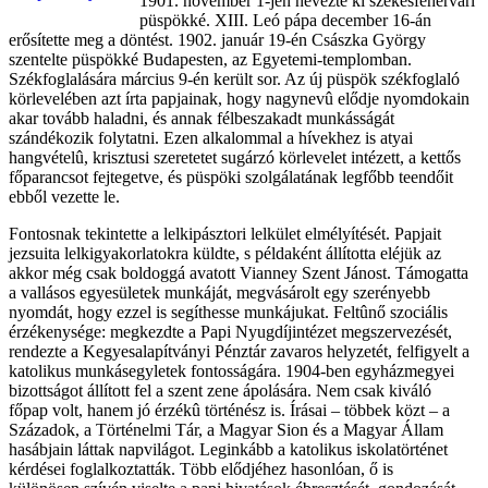
1901. november 1-jén nevezte ki székesfehérvári
püspökké. XIII. Leó pápa december 16-án
erősítette meg a döntést. 1902. január 19-én Császka György
szentelte püspökké Budapesten, az Egyetemi-templomban.
Székfoglalására március 9-én került sor. Az új püspök székfoglaló
körlevelében azt írta papjainak, hogy nagynevû elődje nyomdokain
akar tovább haladni, és annak félbeszakadt munkásságát
szándékozik folytatni. Ezen alkalommal a hívekhez is atyai
hangvételû, krisztusi szeretetet sugárzó körlevelet intézett, a kettős
főparancsot fejtegetve, és püspöki szolgálatának legfőbb teendőit
ebből vezette le.
Fontosnak tekintette a lelkipásztori lelkület elmélyítését. Papjait
jezsuita lelkigyakorlatokra küldte, s példaként állította eléjük az
akkor még csak boldoggá avatott Vianney Szent Jánost. Támogatta
a vallásos egyesületek munkáját, megvásárolt egy szerényebb
nyomdát, hogy ezzel is segíthesse munkájukat. Feltûnő szociális
érzékenysége: megkezdte a Papi Nyugdíjintézet megszervezését,
rendezte a Kegyesalapítványi Pénztár zavaros helyzetét, felfigyelt a
katolikus munkáse
gyletek fontosságára. 1904-ben egyházmegyei
bizottságot állított fel a szent zene ápolására. Nem csak kiváló
főpap volt, hanem jó érzékû történész is. Írásai – többek közt – a
Századok, a Történelmi Tár, a Magyar Sion és a Magyar Állam
hasábjain láttak napvilágot. Leginkább a katolikus iskolatörténet
kérdései foglalkoztatták. Több elődjéhez hasonlóan, ő is