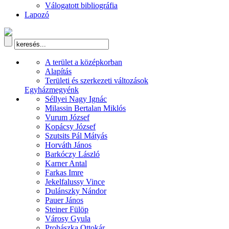
Válogatott bibliográfia
Lapozó
A terület a középkorban
Alapítás
Területi és szerkezeti változások
Egyházmegyénk
Séllyei Nagy Ignác
Milassin Bertalan Miklós
Vurum József
Kopácsy József
Szutsits Pál Mátyás
Horváth János
Barkóczy László
Karner Antal
Farkas Imre
Jekelfalussy Vince
Dulánszky Nándor
Pauer János
Steiner Fülöp
Városy Gyula
Prohászka Ottokár