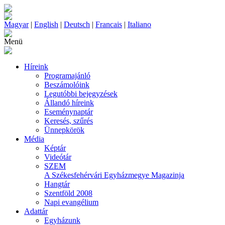
Magyar
|
English
|
Deutsch
|
Francais
|
Italiano
Menü
Híreink
Programajánló
Beszámolóink
Legutóbbi bejegyzések
Állandó híreink
Eseménynaptár
Keresés, szűrés
Ünnepkörök
Média
Képtár
Videótár
SZEM
A Székesfehérvári Egyházmegye Magazinja
Hangtár
Szentföld 2008
Napi evangélium
Adattár
Egyházunk