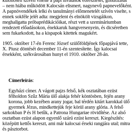
különösen szívén viselte a papi hivatások ébresztését, gondozását
– nem hiába mûködött Kalocsán elismert, nagynevû papnevelőként.
A papnövendékek lelki és tanulmányi előmenetelét szívén viselte, s
ennek sokféle jelét adta: megjelent és elnökölt vizsgáikon,
meghallgatta próbaprédikációikat, részt vett a szemináriumban
rendezett előadásokon, énekkaruk hangversenyein, és dicséretben
sem fukarkodott, ha a kispapok kitettek magukért.
1905. október 17-én Ferenc József szülőföldjének főpapjává tette,
X. Piusz döntését december 11-én szentesítette. Így kalocsai
érsekként, székvárosában hunyt el 1910. október 28-án.
Címerleírás
:
Egyházi címer. A vágott pajzs felső, kék osztatában ezüst
félholdon Szûz Mária ülő alakja fehér köntösben, fején arany
korona, jobb kezében arany jogar, bal térdén kitárt karokkal ülő
gyermek Jézus, mindkettejük feje körül arany glória. A felső
sarkokban P és H betûk, a Patrona Hungariae rövidítése. Az alsó
osztatban ezüst alapon egyenlő szárú ezüst kereszt. Kiegészítés:
középütt kettős kereszt, ami már kalocsai érseki rangjára utal; mitra
és pásztorbot.