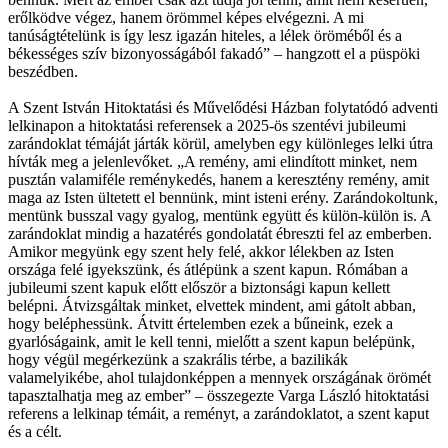
erőlködve végez, hanem örömmel képes elvégezni. A mi
tanúságtételünk is így lesz igazán hiteles, a lélek öröméből és a
békességes szív bizonyosságából fakadó” – hangzott el a püspöki
beszédben.
A Szent István Hitoktatási és Művelődési Házban folytatódó adventi
lelkinapon a hitoktatási referensek a 2025-ös szentévi jubileumi
zarándoklat témáját járták körül, amelyben egy különleges lelki útra
hívták meg a jelenlevőket. „A remény, ami elindított minket, nem
pusztán valamiféle reménykedés, hanem a keresztény remény, amit
maga az Isten ültetett el bennünk, mint isteni erény. Zarándokoltunk,
mentünk busszal vagy gyalog, mentünk együtt és külön-külön is. A
zarándoklat mindig a hazatérés gondolatát ébreszti fel az emberben.
Amikor megyünk egy szent hely felé, akkor lélekben az Isten
országa felé igyekszünk, és átlépünk a szent kapun. Rómában a
jubileumi szent kapuk előtt először a biztonsági kapun kellett
belépni. Átvizsgáltak minket, elvettek mindent, ami gátolt abban,
hogy beléphessünk. Átvitt értelemben ezek a bűneink, ezek a
gyarlóságaink, amit le kell tenni, mielőtt a szent kapun belépünk,
hogy végül megérkezünk a szakrális térbe, a bazilikák
valamelyikébe, ahol tulajdonképpen a mennyek országának örömét
tapasztalhatja meg az ember” – összegezte Varga László hitoktatási
referens a lelkinap témáit, a reményt, a zarándoklatot, a szent kaput
és a célt.