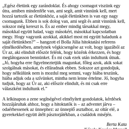
„Egész életünk egy zarándoklat. És ahogy csomagot viszünk egy
útra, amiben mindenféle van, ami segít, amit vinnünk kell, mert
hozzá tartozik az életünkhöz, a saját életünkben is van egy nagy
csomagunk. Ebben is sok dolog van, ami segít és amit vinnünk kell,
sokszor még kereszt is. És az ember mindig társakkal megy,
másokkal együtt halad, vagy másokért, másokkal kapcsolatban
megy. Hogy vagyunk azokkal, akikkel most mi együtt haladunk a
saját életünkben?” – hangzott el Bolla Júlia hitoktatási referens
elmélkedésében, amelynek végkicsengése az volt, hogy igazából az
Úr az, aki elindult először felénk, hogy közénk érkezzen, és hogy
meglátogasson bennünket. És mi csak ezek után indultunk útnak.
„Jó, hogyha erre figyelmeztetjük magunkat, főleg azok, akik sokat
szolgálnak másokat, és elfáradnak ebben. Sokszor azt gondoljuk,
hogy nélkülünk nem is mozdul meg semmi, vagy hiába teszünk,
hiába adjuk oda a szívünket, mintha nem lenne értelme. Jó, hogyha
tudjuk, hogy az Úr az, aki először elindult, és mi csak erre
válaszként indultunk el.”
A lelkinapon a zene segítségével elmélyített gondolatok, kérdések
hozzájárultak ahhoz, hogy a hitoktatók is – az adventet járva –
odaérhessenek az ünnephez: az ünneplő asztalhoz, az oltár elé, a
gyerekekkel együtt átélt pásztorjátékban, a családok miséjén.
Berta Kata