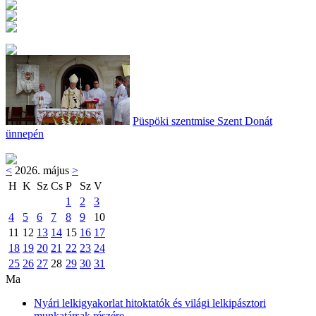
Püspöki szentmise Szent Donát
ünnepén
<
2026. május
>
H
K
Sz
Cs
P
Sz
V
1
2
3
4
5
6
7
8
9
10
11
12
13
14
15
16
17
18
19
20
21
22
23
24
25
26
27
28
29
30
31
Ma
Nyári lelkigyakorlat hitoktatók és világi lelkipásztori
munkatársak részére