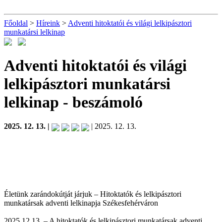
Főoldal
>
Híreink
>
Adventi hitoktatói és világi lelkipásztori
munkatársi lelkinap
Adventi hitoktatói és világi
lelkipásztori munkatársi
lelkinap
- beszámoló
2025. 12. 13. |
| 2025. 12. 13.
Életünk zarándokútját járjuk – Hitoktatók és lelkipásztori
munkatársak adventi lelkinapja Székesfehérváron
2025.12.13. – A hitoktatók és lelkipásztori munkatársak adventi