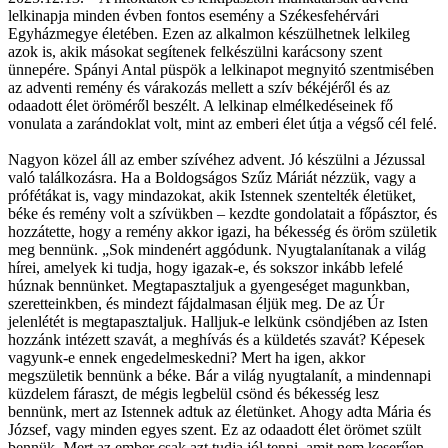
lelkinapja minden évben fontos esemény a Székesfehérvári
Egyházmegye életében. Ezen az alkalmon készülhetnek lelkileg
azok is, akik másokat segítenek felkészülni karácsony szent
ünnepére. Spányi Antal püspök a lelkinapot megnyitó szentmisében
az adventi remény és várakozás mellett a szív békéjéről és az
odaadott élet öröméről beszélt. A lelkinap elmélkedéseinek fő
vonulata a zarándoklat volt, mint az emberi élet útja a végső cél felé.
Nagyon közel áll az ember szívéhez advent. Jó készülni a Jézussal
való találkozásra. Ha a Boldogságos Szűz Máriát nézzük, vagy a
prófétákat is, vagy mindazokat, akik Istennek szentelték életüket,
béke és remény volt a szívükben – kezdte gondolatait a főpásztor, és
hozzátette, hogy a remény akkor igazi, ha békesség és öröm születik
meg bennünk. „Sok mindenért aggódunk. Nyugtalanítanak a világ
hírei, amelyek ki tudja, hogy igazak-e, és sokszor inkább lefelé
húznak bennünket. Megtapasztaljuk a gyengeséget magunkban,
szeretteinkben, és mindezt fájdalmasan éljük meg. De az Úr
jelenlétét is megtapasztaljuk. Halljuk-e lelkünk csöndjében az Isten
hozzánk intézett szavát, a meghívás és a küldetés szavát? Képesek
vagyunk-e ennek engedelmeskedni? Mert ha igen, akkor
megszületik bennünk a béke. Bár a világ nyugtalanít, a mindennapi
küzdelem fáraszt, de mégis legbelül csönd és békesség lesz
bennünk, mert az Istennek adtuk az életünket. Ahogy adta Mária és
József, vagy minden egyes szent. Ez az odaadott élet örömet szült
bennük. Mert az ember csak azt tudja jól tenni, amit nem keserűen,