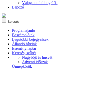
Válogatott bibliográfia
Lapozó
Programajánló
Beszámolóink
Legutóbbi bejegyzések
Állandó híreink
Eseménynaptár
Keresés, szűrés
Nagyböjt és húsvét
Adventi időszak
Ünnepkörök