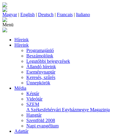
Magyar
|
English
|
Deutsch
|
Francais
|
Italiano
Menü
Híreink
Híreink
Programajánló
Beszámolóink
Legutóbbi bejegyzések
Állandó híreink
Eseménynaptár
Keresés, szűrés
Ünnepkörök
Média
Képtár
Videótár
SZEM
A Székesfehérvári Egyházmegye Magazinja
Hangtár
Szentföld 2008
Napi evangélium
Adattár