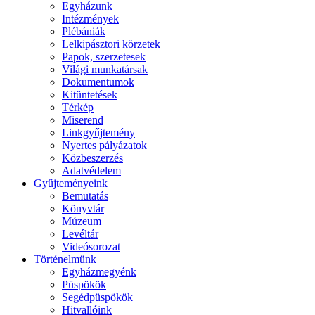
Egyházunk
Intézmények
Plébániák
Lelkipásztori körzetek
Papok, szerzetesek
Világi munkatársak
Dokumentumok
Kitüntetések
Térkép
Miserend
Linkgyűjtemény
Nyertes pályázatok
Közbeszerzés
Adatvédelem
Gyűjteményeink
Bemutatás
Könyvtár
Múzeum
Levéltár
Videósorozat
Történelmünk
Egyházmegyénk
Püspökök
Segédpüspökök
Hitvallóink