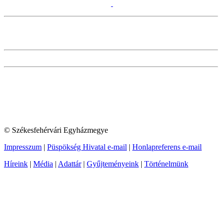
© Székesfehérvári Egyházmegye
Impresszum
|
Püspökség Hivatal e-mail
|
Honlapreferens e-mail
Híreink
|
Média
|
Adattár
|
Gyűjteményeink
|
Történelmünk