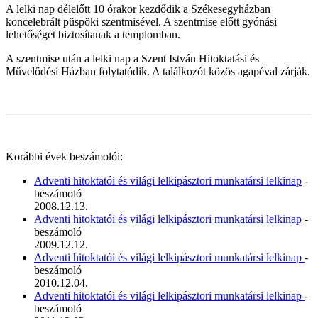
A lelki nap délelőtt 10 órakor kezdődik a Székesegyházban
koncelebrált püspöki szentmisével. A szentmise előtt gyónási
lehetőséget biztosítanak a templomban.
A szentmise után a lelki nap a Szent István Hitoktatási és
Művelődési Házban folytatódik. A találkozót közös agapéval zárják.
Korábbi évek beszámolói:
Adventi hitoktatói és világi lelkipásztori munkatársi lelkinap
-
beszámoló
2008.12.13.
Adventi hitoktatói és világi lelkipásztori munkatársi lelkinap
-
beszámoló
2009.12.12.
Adventi hitoktatói és világi lelkipásztori munkatársi lelkinap
-
beszámoló
2010.12.04.
Adventi hitoktatói és világi lelkipásztori munkatársi lelkinap
-
beszámoló