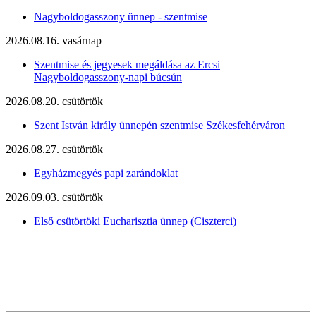
Nagyboldogasszony ünnep - szentmise
2026.08.16. vasárnap
Szentmise és jegyesek megáldása az Ercsi
Nagyboldogasszony-napi búcsún
2026.08.20. csütörtök
Szent István király ünnepén szentmise Székesfehérváron
2026.08.27. csütörtök
Egyházmegyés papi zarándoklat
2026.09.03. csütörtök
Első csütörtöki Eucharisztia ünnep (Ciszterci)