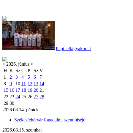
Papi lelkigyakorlat
<
2026. június
>
H
K
Sz
Cs
P
Sz
V
1
2
3
4
5
6
7
8
9
10
11
12
13
14
15
16
17
18
19
20
21
22
23
24
25
26
27
28
29
30
2026.08.14. péntek
Székesfehérvár fogadalmi szentmiséje
2026.08.15. szombat