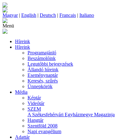
Magyar
|
English
|
Deutsch
|
Francais
|
Italiano
Menü
Híreink
Híreink
Programajánló
Beszámolóink
Legutóbbi bejegyzések
Állandó híreink
Eseménynaptár
Keresés, szűrés
Ünnepkörök
Média
Képtár
Videótár
SZEM
A Székesfehérvári Egyházmegye Magazinja
Hangtár
Szentföld 2008
Napi evangélium
Adattár