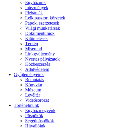
Egyházunk
Intézmények
Plébániák
Lelkipásztori körzetek
Papok, szerzetesek
Világi munkatársak
Dokumentumok
Kitüntetések
Térkép
Miserend
Linkgyűjtemény
Nyertes pályázatok
Közbeszerzés
Adatvédelem
Gyűjteményeink
Bemutatás
Könyvtár
Múzeum
Levéltár
Videósorozat
Történelmünk
Egyházmegyénk
Püspökök
Segédpüspökök
Hitvallóink