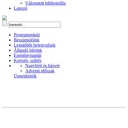
Válogatott bibliográfia
Lapozó
Programajánló
Beszámolóink
Legutóbbi bejegyzések
Állandó híreink
Eseménynaptár
Keresés, szűrés
Nagyböjt és húsvét
Adventi időszak
Ünnepkörök