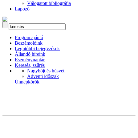
Válogatott bibliográfia
Lapozó
Programajánló
Beszámolóink
Legutóbbi bejegyzések
Állandó híreink
Eseménynaptár
Keresés, szűrés
Nagyböjt és húsvét
Adventi időszak
Ünnepkörök