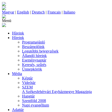
Magyar
|
English
|
Deutsch
|
Francais
|
Italiano
Menü
Híreink
Híreink
Programajánló
Beszámolóink
Legutóbbi bejegyzések
Állandó híreink
Eseménynaptár
Keresés, szűrés
Ünnepkörök
Média
Képtár
Videótár
SZEM
A Székesfehérvári Egyházmegye Magazinja
Hangtár
Szentföld 2008
Napi evangélium
Adattár