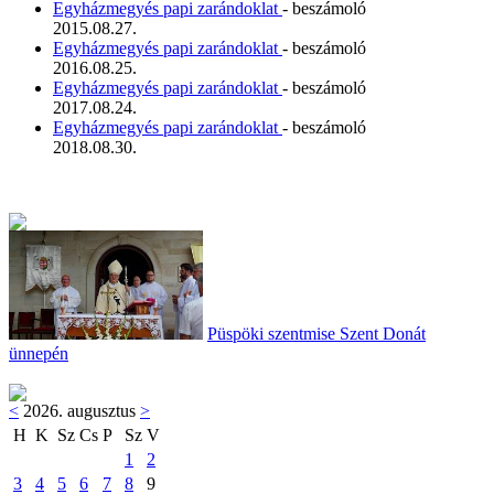
Egyházmegyés papi zarándoklat
- beszámoló
2015.08.27.
Egyházmegyés papi zarándoklat
- beszámoló
2016.08.25.
Egyházmegyés papi zarándoklat
- beszámoló
2017.08.24.
Egyházmegyés papi zarándoklat
- beszámoló
2018.08.30.
Püspöki szentmise Szent Donát
ünnepén
<
2026. augusztus
>
H
K
Sz
Cs
P
Sz
V
1
2
3
4
5
6
7
8
9