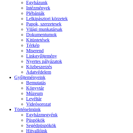
Egyházunk
Intézmények
Plébániák
Lelkipásztori körzetek
Papok, szerzetesek
Világi munkatársak
Dokumentumok
Kitüntetések
Térkép
Miserend
Linkgyűjtemény
Nyertes pályázatok
Közbeszerzés
Adatvédelem
Gyűjteményeink
Bemutatás
Könyvtár
Múzeum
Levéltár
Videósorozat
Történelmünk
Egyházmegyénk
Püspökök
Segédpüspökök
Hitvallóink