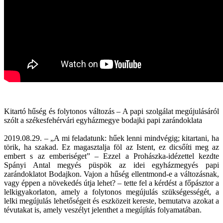
Kitartó hűség és folytonos változás – A papi szolgálat megújulásáról
szólt a székesfehérvári egyházmegye bodajki papi zarándoklata
2019.08.29. – „A mi feladatunk: hűek lenni mindvégig; kitartani, ha
törik, ha szakad. Ez magasztalja föl az Istent, ez dicsőíti meg az
embert s az emberiséget” – Ezzel a Prohászka-idézettel kezdte
Spányi Antal megyés püspök az idei egyházmegyés papi
zarándoklatot Bodajkon. Vajon a hűség ellentmond-e a változásnak,
vagy éppen a növekedés útja lehet? – tette fel a kérdést a főpásztor a
lelkigyakorlaton, amely a folytonos megújulás szükségességét, a
lelki megújulás lehetőségeit és eszközeit kereste, bemutatva azokat a
tévutakat is, amely veszélyt jelenthet a megújítás folyamatában.