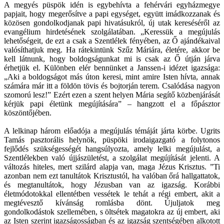
A megyés püspök idén is egybehívta a fehérvári egyházmegye
papjait, hogy megerősítve a papi egységet, együtt imádkozzanak és
közösen gondolkodjanak papi hivatásukról, új utak kereséséről az
evangélium hirdetésének szolgálatában. „Keressük a megújulás
lehetőségeit, de ezt a csak a Szentlélek fényében, az Ő ajándékaival
valósíthatjuk meg. Ha rátekintünk Szűz Máriára, életére, akkor be
kell látnunk, hogy boldogságunkat mi is csak az Ő útján járva
érhetjük el. Különben elér bennünket a Janssen-i idézet igazsága:
„Aki a boldogságot más úton keresi, mint amire Isten hívta, annak
számára már itt a földön tövis és bojtorján terem. Csalódása nagyon
szomorú lesz!” Ezért ezen a szent helyen Mária segítő közbenjárását
kérjük papi életünk megújítására” – hangzott el a főpásztor
köszöntőjében.
A lelkinap három előadója a megújulás témáját járta körbe. Ugrits
Tamás pasztorális helynök, püspöki irodaigazgató a folytonos
fejlődés szükségességét hangsúlyozta, amely lelki megújulást, a
Szentlélekben való újjászületést, a szolgálat megújítását jelenti. A
változás hiteles, mert szilárd alapja van, maga Jézus Krisztus. ”Ti
azonban nem ezt tanultátok Krisztustól, ha valóban őrá hallgattatok,
és megtanultátok, hogy Jézusban van az igazság. Korábbi
életmódotokkal ellentétben vessétek le tehát a régi embert, akit a
megtévesztő kívánság romlásba dönt. Újuljatok meg
gondolkodástok szellemében, s öltsétek magatokra az új embert, aki
az Isten szerint igazságosságban és az igazság szentségében alkotott