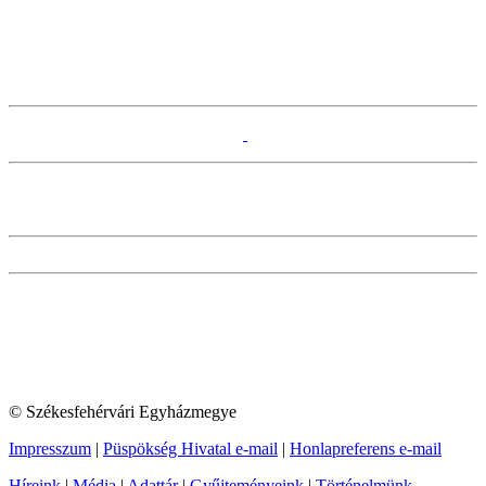
© Székesfehérvári Egyházmegye
Impresszum
|
Püspökség Hivatal e-mail
|
Honlapreferens e-mail
Híreink
|
Média
|
Adattár
|
Gyűjteményeink
|
Történelmünk