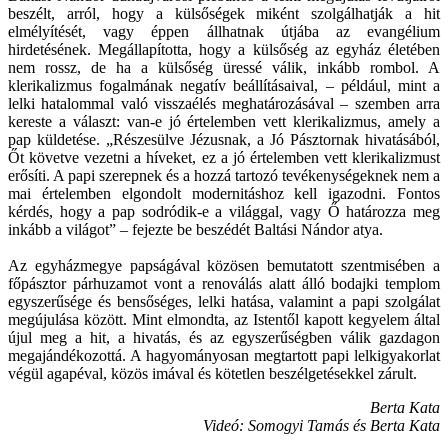
beszélt, arról, hogy a külsőségek miként szolgálhatják a hit
elmélyítését, vagy éppen állhatnak útjába az evangélium
hirdetésének. Megállapította, hogy a külsőség az egyház életében
nem rossz, de ha a külsőség üressé válik, inkább rombol. A
klerikalizmus fogalmának negatív beállításaival, – például, mint a
lelki hatalommal való visszaélés meghatározásával – szemben arra
kereste a választ: van-e jó értelemben vett klerikalizmus, amely a
pap küldetése. „Részesülve Jézusnak, a Jó Pásztornak hivatásából,
Őt követve vezetni a híveket, ez a jó értelemben vett klerikalizmust
erősíti. A papi szerepnek és a hozzá tartozó tevékenységeknek nem a
mai értelemben elgondolt modernitáshoz kell igazodni. Fontos
kérdés, hogy a pap sodródik-e a világgal, vagy Ő határozza meg
inkább a világot” – fejezte be beszédét Baltási Nándor atya.
Az egyházmegye papságával közösen bemutatott szentmisében a
főpásztor párhuzamot vont a renoválás alatt álló bodajki templom
egyszerűsége és bensőséges, lelki hatása, valamint a papi szolgálat
megújulása között. Mint elmondta, az Istentől kapott kegyelem által
újul meg a hit, a hivatás, és az egyszerűségben válik gazdagon
megajándékozottá. A hagyományosan megtartott papi lelkigyakorlat
végül agapéval, közös imával és kötetlen beszélgetésekkel zárult.
Berta Kata
Videó: Somogyi Tamás és Berta Kata