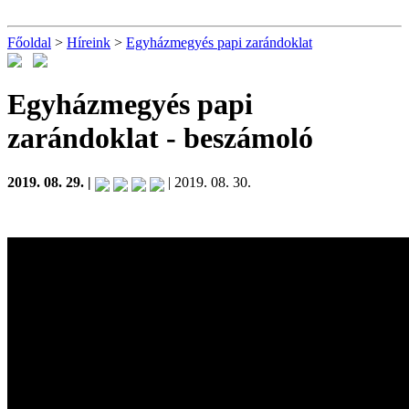
Főoldal
>
Híreink
>
Egyházmegyés papi zarándoklat
Egyházmegyés papi
zarándoklat
- beszámoló
2019. 08. 29. |
| 2019. 08. 30.