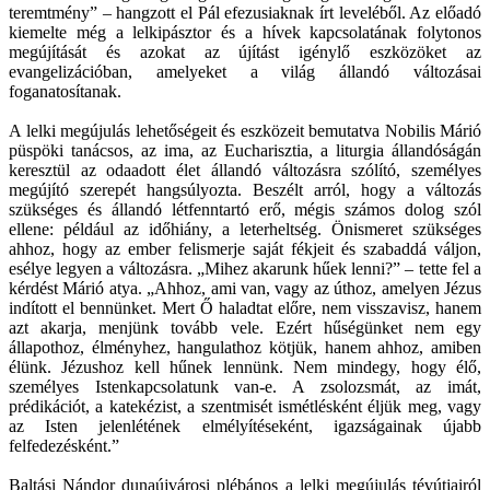
teremtmény” – hangzott el Pál efezusiaknak írt leveléből. Az előadó
kiemelte még a lelkipásztor és a hívek kapcsolatának folytonos
megújítását és azokat az újítást igénylő eszközöket az
evangelizációban, amelyeket a világ állandó változásai
foganatosítanak.
A lelki megújulás lehetőségeit és eszközeit bemutatva Nobilis Márió
püspöki tanácsos, az ima, az Eucharisztia, a liturgia állandóságán
keresztül az odaadott élet állandó változásra szólító, személyes
megújító szerepét hangsúlyozta. Beszélt arról, hogy a változás
szükséges és állandó létfenntartó erő, mégis számos dolog szól
ellene: például az időhiány, a leterheltség. Önismeret szükséges
ahhoz, hogy az ember felismerje saját fékjeit és szabaddá váljon,
esélye legyen a változásra. „Mihez akarunk hűek lenni?” – tette fel a
kérdést Márió atya. „Ahhoz, ami van, vagy az úthoz, amelyen Jézus
indított el bennünket. Mert Ő haladtat előre, nem visszavisz, hanem
azt akarja, menjünk tovább vele. Ezért hűségünket nem egy
állapothoz, élményhez, hangulathoz kötjük, hanem ahhoz, amiben
élünk. Jézushoz kell hűnek lennünk. Nem mindegy, hogy élő,
személyes Istenkapcsolatunk van-e. A zsolozsmát, az imát,
prédikációt, a katekézist, a szentmisét ismétlésként éljük meg, vagy
az Isten jelenlétének elmélyítéseként, igazságainak újabb
felfedezésként.”
Baltási Nándor dunaújvárosi plébános a lelki megújulás tévútjairól