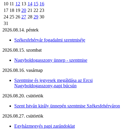
10
11
12
13
14
15
16
17
18
19
20
21
22
23
24
25
26
27
28
29
30
31
2026.08.14. péntek
Székesfehérvár fogadalmi szentmiséje
2026.08.15. szombat
Nagyboldogasszony ünnep - szentmise
2026.08.16. vasárnap
Szentmise és jegyesek megáldása az Ercsi
Nagyboldogasszony-napi búcsún
2026.08.20. csütörtök
Szent István király ünnepén szentmise Székesfehérváron
2026.08.27. csütörtök
Egyházmegyés papi zarándoklat