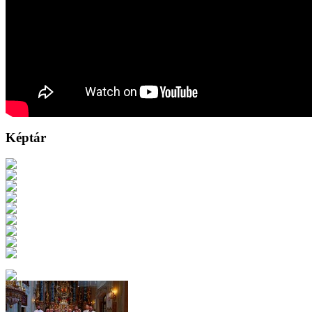
Képtár