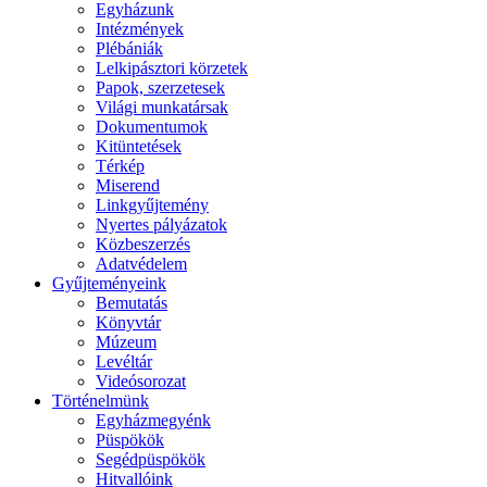
Egyházunk
Intézmények
Plébániák
Lelkipásztori körzetek
Papok, szerzetesek
Világi munkatársak
Dokumentumok
Kitüntetések
Térkép
Miserend
Linkgyűjtemény
Nyertes pályázatok
Közbeszerzés
Adatvédelem
Gyűjteményeink
Bemutatás
Könyvtár
Múzeum
Levéltár
Videósorozat
Történelmünk
Egyházmegyénk
Püspökök
Segédpüspökök
Hitvallóink