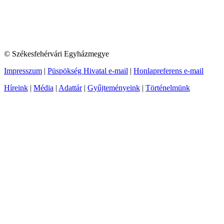
© Székesfehérvári Egyházmegye
Impresszum
|
Püspökség Hivatal e-mail
|
Honlapreferens e-mail
Híreink
|
Média
|
Adattár
|
Gyűjteményeink
|
Történelmünk