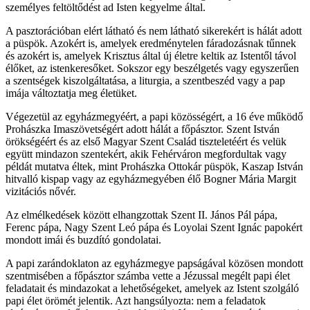
személyes feltöltődést ad Isten kegyelme által.
A pasztorációban elért látható és nem látható sikerekért is hálát adott
a püspök. Azokért is, amelyek eredménytelen fáradozásnak tűnnek
és azokért is, amelyek Krisztus által új életre keltik az Istentől távol
élőket, az istenkeresőket. Sokszor egy beszélgetés vagy egyszerűen
a szentségek kiszolgáltatása, a liturgia, a szentbeszéd vagy a pap
imája változtatja meg életüket.
Végezetül az egyházmegyéért, a papi közösségért, a 16 éve működő
Prohászka Imaszövetségért adott hálát a főpásztor. Szent István
örökségéért és az első Magyar Szent Család tiszteletéért és velük
együtt mindazon szentekért, akik Fehérváron megfordultak vagy
példát mutatva éltek, mint Prohászka Ottokár püspök, Kaszap István
hitvalló kispap vagy az egyházmegyében élő Bogner Mária Margit
vizitációs nővér.
Az elmélkedések között elhangzottak Szent II. János Pál pápa,
Ferenc pápa, Nagy Szent Leó pápa és Loyolai Szent Ignác papokért
mondott imái és buzdító gondolatai.
A papi zarándoklaton az egyházmegye papságával közösen mondott
szentmisében a főpásztor számba vette a Jézussal megélt papi élet
feladatait és mindazokat a lehetőségeket, amelyek az Istent szolgáló
papi élet örömét jelentik. Azt hangsúlyozta: nem a feladatok