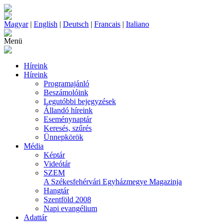
Magyar
|
English
|
Deutsch
|
Francais
|
Italiano
Menü
Híreink
Híreink
Programajánló
Beszámolóink
Legutóbbi bejegyzések
Állandó híreink
Eseménynaptár
Keresés, szűrés
Ünnepkörök
Média
Képtár
Videótár
SZEM
A Székesfehérvári Egyházmegye Magazinja
Hangtár
Szentföld 2008
Napi evangélium
Adattár