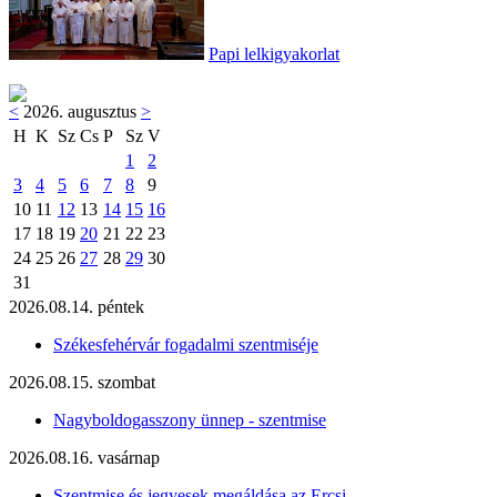
Papi lelkigyakorlat
<
2026. augusztus
>
H
K
Sz
Cs
P
Sz
V
1
2
3
4
5
6
7
8
9
10
11
12
13
14
15
16
17
18
19
20
21
22
23
24
25
26
27
28
29
30
31
2026.08.14. péntek
Székesfehérvár fogadalmi szentmiséje
2026.08.15. szombat
Nagyboldogasszony ünnep - szentmise
2026.08.16. vasárnap
Szentmise és jegyesek megáldása az Ercsi