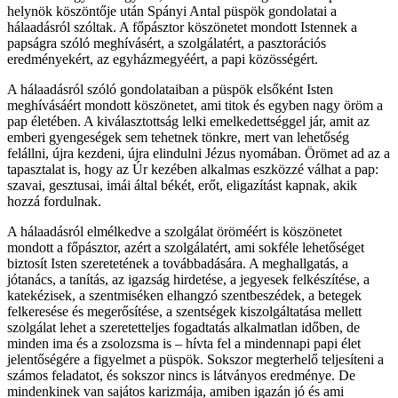
helynök köszöntője után Spányi Antal püspök gondolatai a
hálaadásról szóltak. A főpásztor köszönetet mondott Istennek a
papságra szóló meghívásért, a szolgálatért, a pasztorációs
eredményekért, az egyházmegyéért, a papi közösségért.
A hálaadásról szóló gondolataiban a püspök elsőként Isten
meghívásáért mondott köszönetet, ami titok és egyben nagy öröm a
pap életében. A kiválasztottság lelki emelkedettséggel jár, amit az
emberi gyengeségek sem tehetnek tönkre, mert van lehetőség
felállni, újra kezdeni, újra elindulni Jézus nyomában. Örömet ad az a
tapasztalat is, hogy az Úr kezében alkalmas eszközzé válhat a pap:
szavai, gesztusai, imái által békét, erőt, eligazítást kapnak, akik
hozzá fordulnak.
A hálaadásról elmélkedve a szolgálat öröméért is köszönetet
mondott a főpásztor, azért a szolgálatért, ami sokféle lehetőséget
biztosít Isten szeretetének a továbbadására. A meghallgatás, a
jótanács, a tanítás, az igazság hirdetése, a jegyesek felkészítése, a
katekézisek, a szentmiséken elhangzó szentbeszédek, a betegek
felkeresése és megerősítése, a szentségek kiszolgáltatása mellett
szolgálat lehet a szeretetteljes fogadtatás alkalmatlan időben, de
minden ima és a zsolozsma is – hívta fel a mindennapi papi élet
jelentőségére a figyelmet a püspök. Sokszor megterhelő teljesíteni a
számos feladatot, és sokszor nincs is látványos eredménye. De
mindenkinek van sajátos karizmája, amiben igazán jó és ami