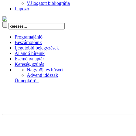
Válogatott bibliográfia
Lapozó
Programajánló
Beszámolóink
Legutóbbi bejegyzések
Állandó híreink
Eseménynaptár
Keresés, szűrés
Nagyböjt és húsvét
Adventi időszak
Ünnepkörök