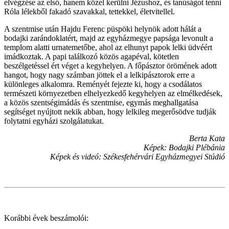
elvégzése az első, hanem közel kerülni Jézushoz, és tanúságot tenni
Róla lélekből fakadó szavakkal, tettekkel, életvitellel.
A szentmise után Hajdu Ferenc püspöki helynök adott hálát a
bodajki zarándoklatért, majd az egyházmegye papsága levonult a
templom alatti urnatemetőbe, ahol az elhunyt papok lelki üdvéért
imádkoztak. A papi találkozó közös agapéval, kötetlen
beszélgetéssel ért véget a kegyhelyen. A főpásztor örömének adott
hangot, hogy nagy számban jöttek el a lelkipásztorok erre a
különleges alkalomra. Reményét fejezte ki, hogy a csodálatos
természeti környezetben elhelyezkedő kegyhelyen az elmélkedések,
a közös szentségimádás és szentmise, egymás meghallgatása
segítséget nyújtott nekik abban, hogy lelkileg megerősödve tudják
folytatni egyházi szolgálatukat.
Berta Kata
Képek: Bodajki Plébánia
Képek és videó: Székesfehérvári Egyházmegyei Stúdió
Korábbi évek beszámolói: