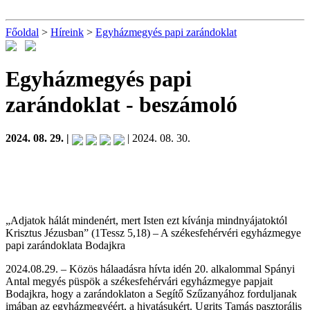
Főoldal
>
Híreink
>
Egyházmegyés papi zarándoklat
Egyházmegyés papi
zarándoklat
- beszámoló
2024. 08. 29. |
| 2024. 08. 30.
„Adjatok hálát mindenért, mert Isten ezt kívánja mindnyájatoktól
Krisztus Jézusban” (1Tessz 5,18) – A székesfehérvéri egyházmegye
papi zarándoklata Bodajkra
2024.08.29. – Közös hálaadásra hívta idén 20. alkalommal Spányi
Antal megyés püspök a székesfehérvári egyházmegye papjait
Bodajkra, hogy a zarándoklaton a Segítő Szűzanyához forduljanak
imában az egyházmegyéért, a hivatásukért. Ugrits Tamás pasztorális