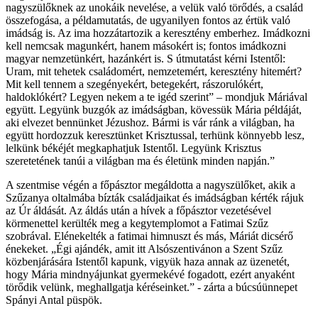
nagyszülőknek az unokáik nevelése, a velük való törődés, a család
összefogása, a példamutatás, de ugyanilyen fontos az értük való
imádság is. Az ima hozzátartozik a keresztény emberhez. Imádkozni
kell nemcsak magunkért, hanem másokért is; fontos imádkozni
magyar nemzetünkért, hazánkért is. S útmutatást kérni Istentől:
Uram, mit tehetek családomért, nemzetemért, keresztény hitemért?
Mit kell tennem a szegényekért, betegekért, rászorulókért,
haldoklókért? Legyen nekem a te igéd szerint” – mondjuk Máriával
együtt. Legyünk buzgók az imádságban, kövessük Mária példáját,
aki elvezet bennünket Jézushoz. Bármi is vár ránk a világban, ha
együtt hordozzuk keresztünket Krisztussal, terhünk könnyebb lesz,
lelkünk békéjét megkaphatjuk Istentől. Legyünk Krisztus
szeretetének tanúi a világban ma és életünk minden napján.”
A szentmise végén a főpásztor megáldotta a nagyszülőket, akik a
Szűzanya oltalmába bízták családjaikat és imádságban kérték rájuk
az Úr áldását. Az áldás után a hívek a főpásztor vezetésével
körmenettel kerülték meg a kegytemplomot a Fatimai Szűz
szobrával. Elénekelték a fatimai himnuszt és más, Máriát dicsérő
énekeket. „Égi ajándék, amit itt Alsószentivánon a Szent Szűz
közbenjárására Istentől kapunk, vigyük haza annak az üzenetét,
hogy Mária mindnyájunkat gyermekévé fogadott, ezért anyaként
törődik velünk, meghallgatja kéréseinket.” - zárta a búcsúünnepet
Spányi Antal püspök.