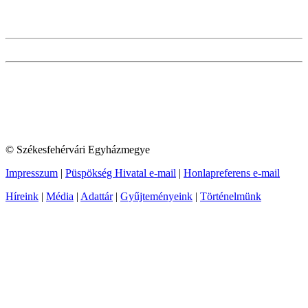
© Székesfehérvári Egyházmegye
Impresszum
|
Püspökség Hivatal e-mail
|
Honlapreferens e-mail
Híreink
|
Média
|
Adattár
|
Gyűjteményeink
|
Történelmünk