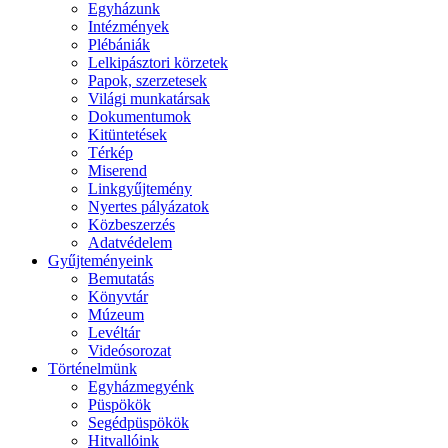
Egyházunk
Intézmények
Plébániák
Lelkipásztori körzetek
Papok, szerzetesek
Világi munkatársak
Dokumentumok
Kitüntetések
Térkép
Miserend
Linkgyűjtemény
Nyertes pályázatok
Közbeszerzés
Adatvédelem
Gyűjteményeink
Bemutatás
Könyvtár
Múzeum
Levéltár
Videósorozat
Történelmünk
Egyházmegyénk
Püspökök
Segédpüspökök
Hitvallóink