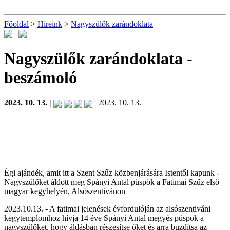
Főoldal
>
Híreink
>
Nagyszülők zarándoklata
Nagyszülők zarándoklata
-
beszámoló
2023. 10. 13. |
| 2023. 10. 13.
Égi ajándék, amit itt a Szent Szűz közbenjárására Istentől kapunk -
Nagyszülőket áldott meg Spányi Antal püspök a Fatimai Szűz első
magyar kegyhelyén, Alsószentivánon
2023.10.13. - A fatimai jelenések évfordulóján az alsószentiváni
kegytemplomhoz hívja 14 éve Spányi Antal megyés püspök a
nagyszülőket, hogy áldásban részesítse őket és arra buzdítsa az