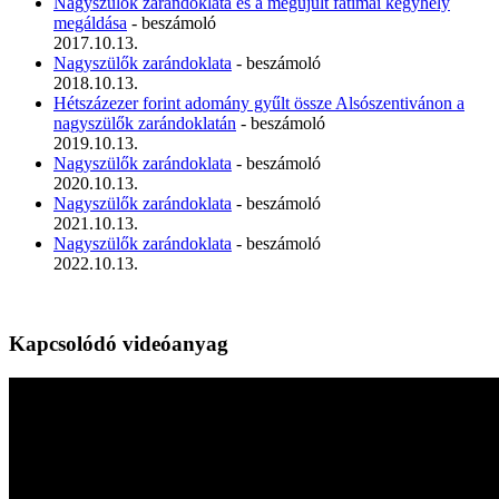
Nagyszülők zarándoklata és a megújult fatimai kegyhely
megáldása
- beszámoló
2017.10.13.
Nagyszülők zarándoklata
- beszámoló
2018.10.13.
Hétszázezer forint adomány gyűlt össze Alsószentivánon a
nagyszülők zarándoklatán
- beszámoló
2019.10.13.
Nagyszülők zarándoklata
- beszámoló
2020.10.13.
Nagyszülők zarándoklata
- beszámoló
2021.10.13.
Nagyszülők zarándoklata
- beszámoló
2022.10.13.
Kapcsolódó videóanyag