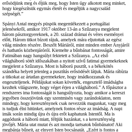
erősödjünk meg és éljük meg, hogy Isten úgy alkotott meg minket,
hogy kiegészítsük egymás életét és megéljük a nagycsalád
szépségét.”
Spányi Antal megyés püspök megemlékezett a portugáliai
jelenésekről, amikor 1917 október 13-án a Szűzanya megjelent
három pásztorgyereknek, a 20. század drámai és véres eseményei
előtt, Három titkot bízott rájuk, amelyek mára eljutottak az egész
világ minden részére. Beszélt Máriáról, mint minden ember Anyjáról
és hathatós közbenjáróról. Kiemelte a bűnbánat fontosságát, amire
Fatimában nagy hangsúlyt fektetett a Szűzanya. „Az első
világháború sötét időszakában a nyitott szívű fatimai gyermekeknek
megjelent a Szűzanya. Most is háború pusztít, s a békekötés
szándéka helyett jelenleg a pusztítás erősödését látjuk. Mária rábízta
a titkokat az ártatlan gyermekekre, hogy imádkozzanak és
engeszteljenek. Példájukat sokan követték, engesztelő imádságba
kezdtek világszerte, hogy véget érjen a világháború.” A főpásztor a
rendszeres ima fontosságát is hangsúlyozta, hogy amikor a kereszt
jegyében összejövünk egy szentmisén vagy zarándoklaton, nem
mindegy, hogy kereszténynek csak nevezzük magunkat, vagy meg
is tudjuk élni hitünket, amelynek fontos része az imádság. A napi
imák során mindig újra és újra erőt kaphatunk Istentől. Ma is
aggódunk a háború miatt, féltjük hazánkat, s a kereszténység
jövőjét. Mária utat mutat és azt mondja tartsatok bűnbánatot! Aki
megbánja bűneit, az elnyeri Isten bocsánatát. „Ezért is fontos a