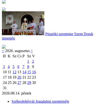
Püspöki szentmise Szent Donát
ünnepén
<
2026. augusztus
>
H
K
Sz
Cs
P
Sz
V
1
2
3
4
5
6
7
8
9
10
11
12
13
14
15
16
17
18
19
20
21
22
23
24
25
26
27
28
29
30
31
2026.08.14. péntek
Székesfehérvár fogadalmi szentmiséje