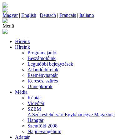
Magyar
|
English
|
Deutsch
|
Francais
|
Italiano
Menü
Híreink
Híreink
Programajánló
Beszámolóink
Legutóbbi bejegyzések
Állandó híreink
Eseménynaptár
Keresés, szűrés
Ünnepkörök
Média
Képtár
Videótár
SZEM
A Székesfehérvári Egyházmegye Magazinja
Hangtár
Szentföld 2008
Napi evangélium
Adattár