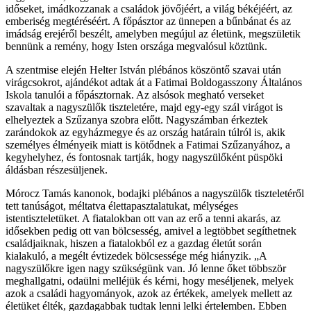
időseket, imádkozzanak a családok jövőjéért, a világ békéjéért, az
emberiség megtéréséért. A főpásztor az ünnepen a bűnbánat és az
imádság erejéről beszélt, amelyben megújul az életünk, megszületik
bennünk a remény, hogy Isten országa megvalósul köztünk.
A szentmise elején Helter István plébános köszöntő szavai után
virágcsokrot, ajándékot adtak át a Fatimai Boldogasszony Általános
Iskola tanulói a főpásztornak. Az alsósok megható verseket
szavaltak a nagyszülők tiszteletére, majd egy-egy szál virágot is
elhelyeztek a Szűzanya szobra előtt. Nagyszámban érkeztek
zarándokok az egyházmegye és az ország határain túlról is, akik
személyes élményeik miatt is kötődnek a Fatimai Szűzanyához, a
kegyhelyhez, és fontosnak tartják, hogy nagyszülőként püspöki
áldásban részesüljenek.
Mórocz Tamás kanonok, bodajki plébános a nagyszülők tiszteletéről
tett tanúságot, méltatva élettapasztalatukat, mélységes
istentiszteletüket. A fiatalokban ott van az erő a tenni akarás, az
idősekben pedig ott van bölcsesség, amivel a legtöbbet segíthetnek
családjaiknak, hiszen a fiatalokból ez a gazdag életút során
kialakuló, a megélt évtizedek bölcsessége még hiányzik. „A
nagyszülőkre igen nagy szükségünk van. Jó lenne őket többször
meghallgatni, odaülni melléjük és kérni, hogy meséljenek, melyek
azok a családi hagyományok, azok az értékek, amelyek mellett az
életüket élték, gazdagabbak tudtak lenni lelki értelemben. Ebben