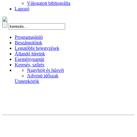
Válogatott bibliográfia
Lapozó
Programajánló
Beszámolóink
Legutóbbi bejegyzések
Állandó híreink
Eseménynaptár
Keresés, szűrés
Nagyböjt és húsvét
Adventi időszak
Ünnepkörök