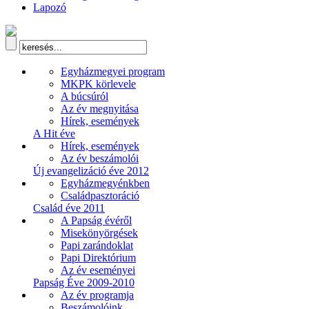
Lapozó
Egyházmegyei program
MKPK körlevele
A búcsúról
Az év megnyitása
Hírek, események
A Hit éve
Hírek, események
Az év beszámolói
Új evangelizáció éve 2012
Egyházmegyénkben
Családpasztoráció
Család éve 2011
A Papság évéről
Misekönyörgések
Papi zarándoklat
Papi Direktórium
Az év eseményei
Papság Éve 2009-2010
Az év programja
Beszámolóink