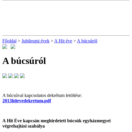
Főoldal
>
Jubileumi évek
>
A Hit éve
>
A búcsúról
A búcsúról
A búcsúval kapcsolatos dekrétum letöltése:
2013hitevedekretum.pdf
A Hit Éve kapcsán meghirdetett búcsúk egyházmegyei
végrehajtási szabálya