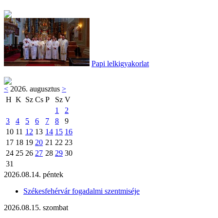
Papi lelkigyakorlat
<
2026. augusztus
>
H
K
Sz
Cs
P
Sz
V
1
2
3
4
5
6
7
8
9
10
11
12
13
14
15
16
17
18
19
20
21
22
23
24
25
26
27
28
29
30
31
2026.08.14. péntek
Székesfehérvár fogadalmi szentmiséje
2026.08.15. szombat