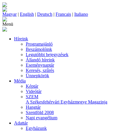
Magyar
|
English
|
Deutsch
|
Francais
|
Italiano
Menü
Híreink
Programajánló
Beszámolóink
Legutóbbi bejegyzések
Állandó híreink
Eseménynaptár
Keresés, szűrés
Ünnepkörök
Média
Képtár
Videótár
SZEM
A Székesfehérvári Egyházmegye Magazinja
Hangtár
Szentföld 2008
Napi evangélium
Adattár
Egyházunk