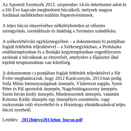
Az Apostoli Szentszék 2012. szeptember 14-én dekrétumot adott ki
a Hit Éve kapcsán meghirdetett búcsúkról, melynek magyar
fordítását mellékletben küldöm Paptestvéreimnek.
A teljes búcsú elnyeréséhez nélkülözhetetlen az előzetes
szentgyónás, szentáldozás és imádság a Szentatya szándékára.
A székesfehérvári egyházmegyében – a dokumentum b) pontjában
foglalt feltételek teljesítésével – a Székesegyházban, a Prohászka
emléktemplomban és a Bodajki kegytemplomban engedélyezem
azoknak a búcsúknak az elnyerését, amelyekre a főpásztor által
kijelölt templomokban van lehetőség.
A dokumentum c) pontjában foglalt feltételek teljesítésével a Hit
Évére meghatározzuk, hogy 2012 Karácsonyán, 2013-ban pedig
Szűz Mária Istenanyaságának ünnepén, Vízkereszt napján, Szent
Péter és Pál apostolok ünnepén, Nagyboldogasszony ünnepén,
Szent István király ünnepén, Mindenszentek ünnepén, valamint
Krisztus Király ünnepén egy ünnepélyes szentmisén, vagy
zsolozsmán való részvétellel és a Hiszekegy elimádkozásával teljes
búcsú nyerhető.
Letöltés:
2012hiteve2013ehm_bucsu.pdf