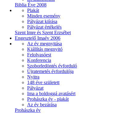
Biblia Éve 2008
Plakát
Minden esemény
Pályázat kiírása
Pályázat értékelés
Szent Imre és Szent Erzsébet
Engesztelő Imaév 2006
Az év megnyitása
Kiállítás megnyitó
Felolvasóest
Konferencia
Szoborledöntés évforduló
Újratemetés évfordulója
Nyitra
148 éve született
Pályázat
Ima a boldoggá avatásért
Prohászka év - plakát
Az év bezárása
Prohászka év