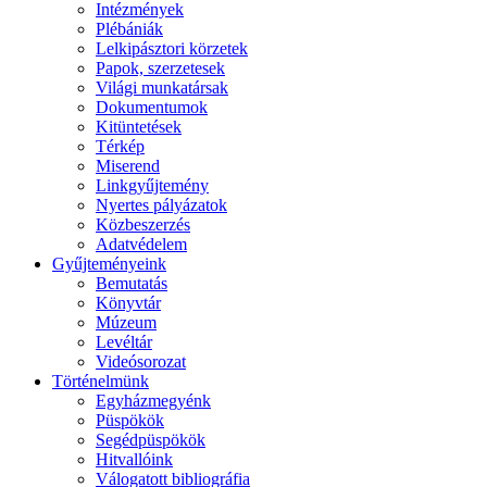
Intézmények
Plébániák
Lelkipásztori körzetek
Papok, szerzetesek
Világi munkatársak
Dokumentumok
Kitüntetések
Térkép
Miserend
Linkgyűjtemény
Nyertes pályázatok
Közbeszerzés
Adatvédelem
Gyűjteményeink
Bemutatás
Könyvtár
Múzeum
Levéltár
Videósorozat
Történelmünk
Egyházmegyénk
Püspökök
Segédpüspökök
Hitvallóink
Válogatott bibliográfia